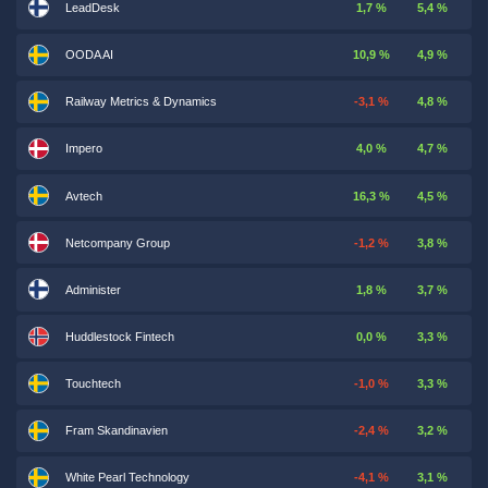
LeadDesk
1,7 %
5,4 %
OODA AI
10,9 %
4,9 %
Railway Metrics & Dynamics
-3,1 %
4,8 %
Impero
4,0 %
4,7 %
Avtech
16,3 %
4,5 %
Netcompany Group
-1,2 %
3,8 %
Administer
1,8 %
3,7 %
Huddlestock Fintech
0,0 %
3,3 %
Touchtech
-1,0 %
3,3 %
Fram Skandinavien
-2,4 %
3,2 %
White Pearl Technology
-4,1 %
3,1 %