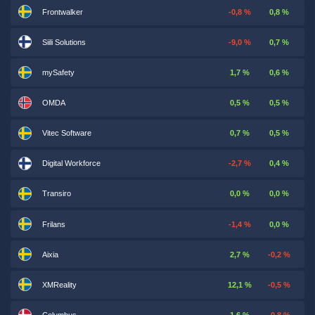
Frontwalker
-0,8 %
0,8 %
Siili Solutions
-9,0 %
0,7 %
mySafety
1,7 %
0,6 %
OMDA
0,5 %
0,5 %
Vitec Software
0,7 %
0,5 %
Digital Workforce
-2,7 %
0,4 %
Transiro
0,0 %
0,0 %
Frilans
-1,4 %
0,0 %
Aixia
2,7 %
-0,2 %
XMReality
12,1 %
-0,5 %
Columbus
1,6 %
-0,8 %