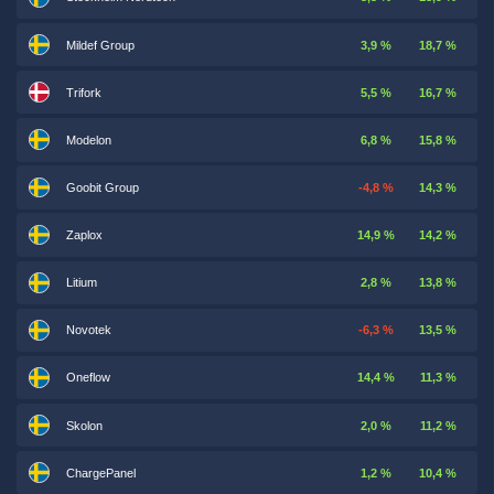
Mildef Group
3,9 %
18,7 %
Trifork
5,5 %
16,7 %
Modelon
6,8 %
15,8 %
Goobit Group
-4,8 %
14,3 %
Zaplox
14,9 %
14,2 %
Litium
2,8 %
13,8 %
Novotek
-6,3 %
13,5 %
Oneflow
14,4 %
11,3 %
Skolon
2,0 %
11,2 %
ChargePanel
1,2 %
10,4 %