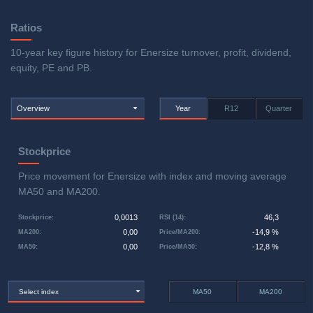
Ratios
10-year key figure history for Enersize turnover, profit, dividend,
equity, PE and PB.
Overview
Year
R12
Quarter
Stockprice
Price movement for Enersize with index and moving average
MA50 and MA200.
0,0013
46,3
Stockprice
:
RSI (14)
:
0,00
-14,9 %
MA200
:
Price/MA200
:
0,00
-12,8 %
MA50
:
Price/MA50
:
Select index
MA50
MA200