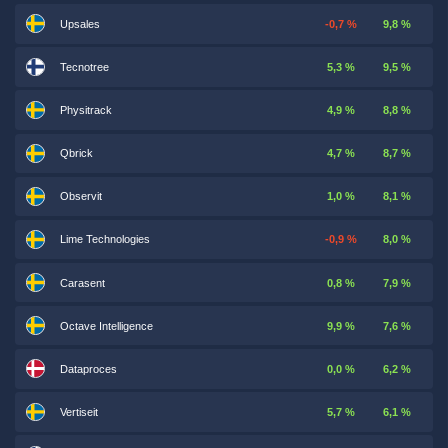
Upsales
-0,7 %
9,8 %
Tecnotree
5,3 %
9,5 %
Physitrack
4,9 %
8,8 %
Qbrick
4,7 %
8,7 %
Observit
1,0 %
8,1 %
Lime Technologies
-0,9 %
8,0 %
Carasent
0,8 %
7,9 %
Octave Intelligence
9,9 %
7,6 %
Dataproces
0,0 %
6,2 %
Vertiseit
5,7 %
6,1 %