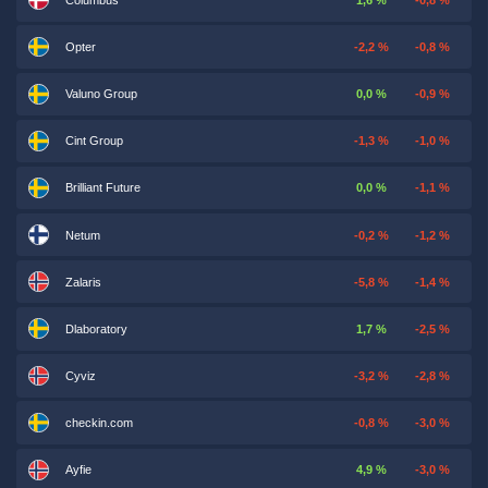
Opter
-2,2 %
-0,8 %
Valuno Group
0,0 %
-0,9 %
Cint Group
-1,3 %
-1,0 %
Brilliant Future
0,0 %
-1,1 %
Netum
-0,2 %
-1,2 %
Zalaris
-5,8 %
-1,4 %
Dlaboratory
1,7 %
-2,5 %
Cyviz
-3,2 %
-2,8 %
checkin.com
-0,8 %
-3,0 %
Ayfie
4,9 %
-3,0 %