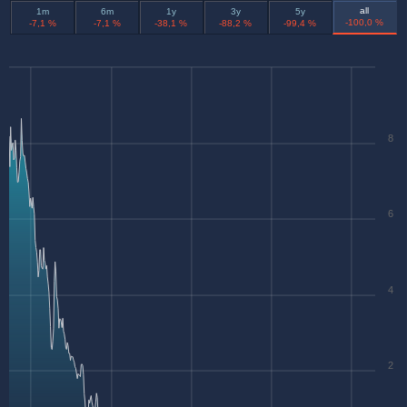
all
1m
6m
1y
3y
5y
-100,0 %
-7,1 %
-7,1 %
-38,1 %
-88,2 %
-99,4 %
8
6
4
2