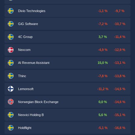
Divio Technologies
-1,1 %
-9,7 %
GiG Software
-7,2 %
-10,7 %
4C Group
3,7 %
-11,4 %
Nexcom
-4,9 %
-12,9 %
AI Revenue Assistant
15,0 %
-13,1 %
Thinc
-7,8 %
-13,8 %
Lemonsoft
-11,2 %
-14,5 %
Norwegian Block Exchange
0,0 %
-14,6 %
Neovici Holding B
5,6 %
-15,1 %
Holdflight
-5,1 %
-16,6 %