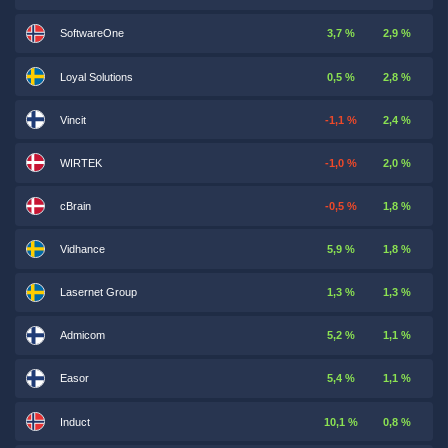
SoftwareOne
3,7 %
2,9 %
Loyal Solutions
0,5 %
2,8 %
Vincit
-1,1 %
2,4 %
WIRTEK
-1,0 %
2,0 %
cBrain
-0,5 %
1,8 %
Vidhance
5,9 %
1,8 %
Lasernet Group
1,3 %
1,3 %
Admicom
5,2 %
1,1 %
Easor
5,4 %
1,1 %
Induct
10,1 %
0,8 %