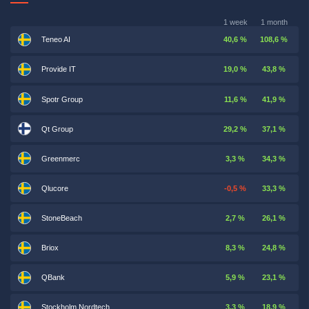
1 week
1 month
Teneo AI
40,6 %
108,6 %
Provide IT
19,0 %
43,8 %
Spotr Group
11,6 %
41,9 %
Qt Group
29,2 %
37,1 %
Greenmerc
3,3 %
34,3 %
Qlucore
-0,5 %
33,3 %
StoneBeach
2,7 %
26,1 %
Briox
8,3 %
24,8 %
QBank
5,9 %
23,1 %
Stockholm Nordtech
3,3 %
18,9 %