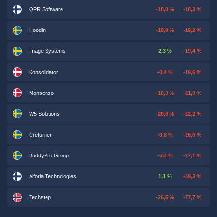
QPR Software
-18,0 %
-18,3 %
Hoodin
-18,9 %
-19,2 %
Image Systems
2,3 %
-19,4 %
Konsolidator
-0,4 %
-19,6 %
Monsenso
-10,3 %
-21,9 %
W5 Solutions
-20,8 %
-22,2 %
Creturner
-0,8 %
-26,6 %
BuddyPro Group
-5,4 %
-27,1 %
Aiforia Technologies
1,1 %
-39,3 %
Techstep
-26,5 %
-77,7 %