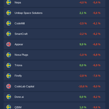
Nepa
-4,0 %
-5,4 %
Unibap Space Solutions
2,1 %
-5,6 %
CodeMill
-2,5 %
-6,1 %
SmartCraft
-2,2 %
-6,2 %
Appear
9,9 %
-6,8 %
Nosa Plugs
-1,0 %
-6,8 %
Triona
0,0 %
-6,9 %
Firefly
-2,8 %
-7,6 %
CodeLab Capital
-10,6 %
-8,0 %
Done.ai
0,0 %
-8,2 %
QBIM
1,0 %
-9,6 %