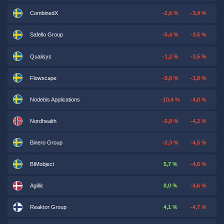
CombinedX
-2,6 %
-3,4 %
Safello Group
-5,4 %
-3,5 %
Qualisys
-1,2 %
-3,5 %
Flowscape
-5,8 %
-3,8 %
Nodebis Applications
-10,4 %
-4,0 %
Nordhealth
-5,8 %
-4,2 %
Binero Group
-2,3 %
-4,5 %
BIMobject
5,7 %
-4,6 %
Agillic
0,0 %
-4,6 %
Reaktor Group
4,1 %
-4,7 %