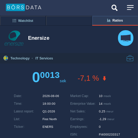
Ratios
Watchlist
Enersize
Technology
·
IT Services
0
0013
-7,1 %
sek
Date
:
Market Cap
:
2026-08-06
10
msek
Time
:
Enterprise Value
:
18:00:00
14
msek
Latest report
:
Net Sales
:
Q1-2026
0,25
meur
List
:
Earnings
:
First North
-1,29
meur
Ticker
:
Employees
:
ENERS
0
ISIN
:
FI4000233317