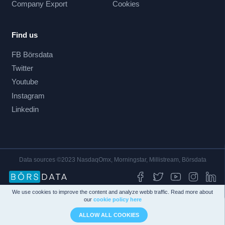
Company Export
Cookies
Find us
FB Börsdata
Twitter
Youtube
Instagram
Linkedin
Data sources ©2023 NasdaqOmx, Morningstar, Millistream, Börsdata
We use cookies to improve the content and analyze webb traffic. Read more about
our
cookie policy here
ALLOW ALL COOKIES