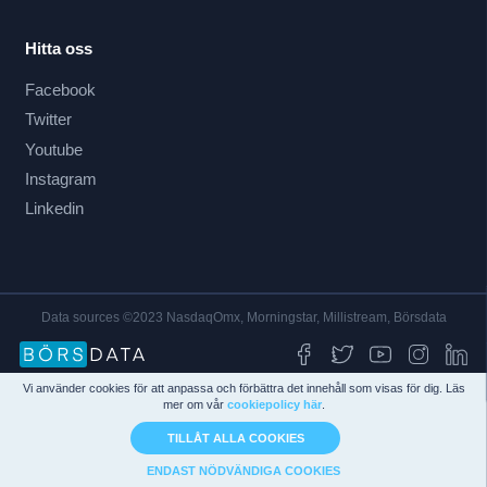
Hitta oss
Facebook
Twitter
Youtube
Instagram
Linkedin
Data sources ©2023 NasdaqOmx, Morningstar, Millistream, Börsdata
Vi använder cookies för att anpassa och förbättra det innehåll som visas för dig. Läs
mer om vår
cookiepolicy här
.
TILLÅT ALLA COOKIES
ENDAST NÖDVÄNDIGA COOKIES