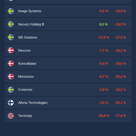
Image Systems
-0,2 %
-15,3 %
Neovici Holding B
5,0 %
-15,9 %
W5 Solutions
-17,8 %
-17,3 %
Nexcom
-7,7 %
-18,1 %
Konsolidator
-0,4 %
-19,6 %
Monsenso
-6,7 %
-23,2 %
Creturner
-5,8 %
-30,2 %
Aiforia Technologies
-3,5 %
-40,1 %
Techstep
-25,8 %
-77,4 %