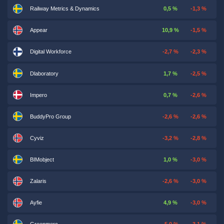
Railway Metrics & Dynamics
0,5 %
-1,3 %
Appear
10,9 %
-1,5 %
Digital Workforce
-2,7 %
-2,3 %
Dlaboratory
1,7 %
-2,5 %
Impero
0,7 %
-2,6 %
BuddyPro Group
-2,6 %
-2,6 %
Cyviz
-3,2 %
-2,8 %
BIMobject
1,0 %
-3,0 %
Zalaris
-2,6 %
-3,0 %
Ayfie
4,9 %
-3,0 %