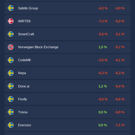
Safello Group
-4,3 %
-4,9 %
WIRTEK
-7,3 %
-5,0 %
SmartCraft
-5,5 %
-5,1 %
Norwegian Block Exchange
1,5 %
-5,7 %
CodeMill
-2,5 %
-6,1 %
Nepa
-6,3 %
-6,3 %
Done.ai
1,2 %
-6,4 %
Firefly
-6,0 %
-6,6 %
Triona
0,0 %
-6,9 %
Enersize
0,0 %
-7,1 %