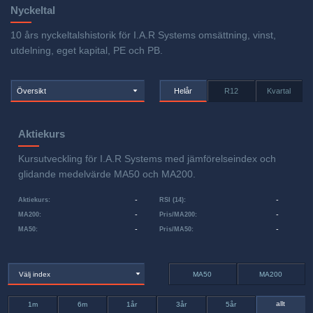
Nyckeltal
10 års nyckeltalshistorik för I.A.R Systems omsättning, vinst,
utdelning, eget kapital, PE och PB.
Översikt
Helår
R12
Kvartal
Aktiekurs
Kursutveckling för I.A.R Systems med jämförelseindex och
glidande medelvärde MA50 och MA200.
-
-
Aktiekurs
:
RSI (14)
:
-
-
MA200
:
Pris/MA200
:
-
-
MA50
:
Pris/MA50
:
Välj index
MA50
MA200
allt
1m
6m
1år
3år
5år
-