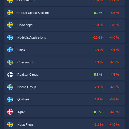
Greenmerc
-5,0 %
-3,1 %
Unibap Space Solutions
5,0 %
-3,6 %
Flowscape
-5,8 %
-3,8 %
Nodebis Applications
-10,4 %
-4,0 %
Thinc
-5,0 %
-4,1 %
CombinedX
-0,3 %
-4,5 %
Reaktor Group
5,8 %
-4,5 %
Binero Group
-2,3 %
-4,5 %
Qualisys
-1,0 %
-4,6 %
Agillic
0,0 %
-4,6 %
Nosa Plugs
-1,2 %
-4,8 %