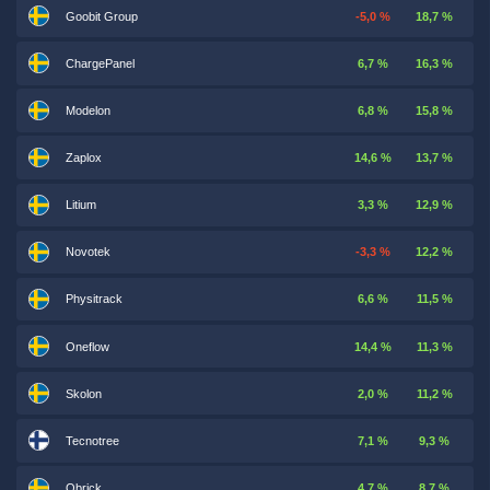
Goobit Group
-5,0 %
18,7 %
ChargePanel
6,7 %
16,3 %
Modelon
6,8 %
15,8 %
Zaplox
14,6 %
13,7 %
Litium
3,3 %
12,9 %
Novotek
-3,3 %
12,2 %
Physitrack
6,6 %
11,5 %
Oneflow
14,4 %
11,3 %
Skolon
2,0 %
11,2 %
Tecnotree
7,1 %
9,3 %
Qbrick
4,7 %
8,7 %