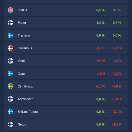
OMDA
0,5 %
0,5 %
Easor
4,4 %
0,4 %
Transiro
0,0 %
0,0 %
Columbus
-0,2 %
-0,2 %
Vincit
-0,9 %
-0,2 %
Opter
-1,1 %
-0,3 %
Cint Group
-1,0 %
-0,8 %
Administer
0,0 %
-0,9 %
Brilliant Future
0,0 %
-1,1 %
Netum
0,0 %
-1,2 %