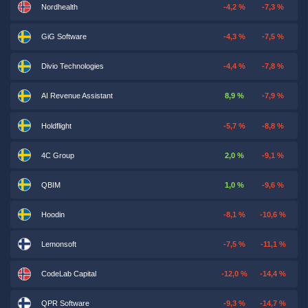
Nordhealth
-4,2 %
-7,3 %
GiG Software
-4,3 %
-7,5 %
Divio Technologies
-4,4 %
-7,8 %
AI Revenue Assistant
8,9 %
-7,9 %
Holdflight
-5,7 %
-8,8 %
4C Group
2,0 %
-9,1 %
QBIM
1,0 %
-9,6 %
Hoodin
-8,1 %
-10,6 %
Lemonsoft
-7,5 %
-11,1 %
CodeLab Capital
-12,0 %
-14,4 %
QPR Software
-9,3 %
-14,7 %