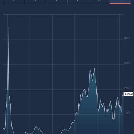
-
-
-
-
-
400
300
200
180.0
100