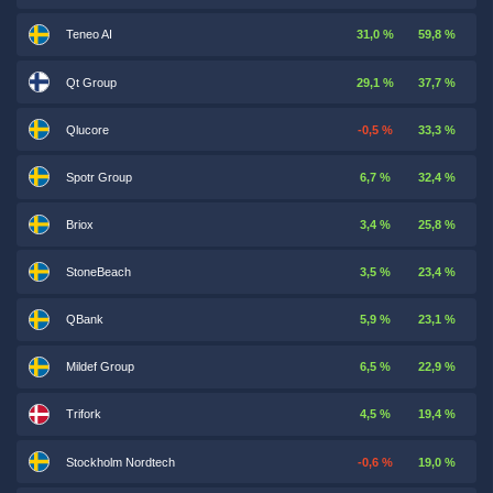
Teneo AI
31,0 %
59,8 %
Qt Group
29,1 %
37,7 %
Qlucore
-0,5 %
33,3 %
Spotr Group
6,7 %
32,4 %
Briox
3,4 %
25,8 %
StoneBeach
3,5 %
23,4 %
QBank
5,9 %
23,1 %
Mildef Group
6,5 %
22,9 %
Trifork
4,5 %
19,4 %
Stockholm Nordtech
-0,6 %
19,0 %