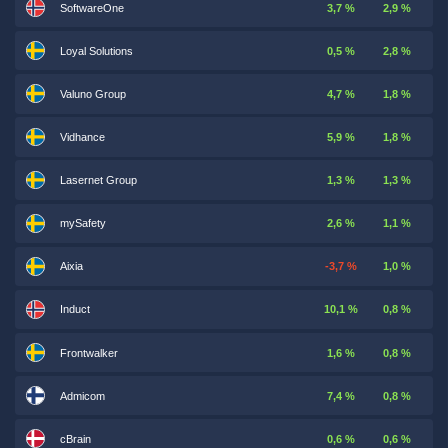
SoftwareOne
3,7 %
2,9 %
Loyal Solutions
0,5 %
2,8 %
Valuno Group
4,7 %
1,8 %
Vidhance
5,9 %
1,8 %
Lasernet Group
1,3 %
1,3 %
mySafety
2,6 %
1,1 %
Aixia
-3,7 %
1,0 %
Induct
10,1 %
0,8 %
Frontwalker
1,6 %
0,8 %
Admicom
7,4 %
0,8 %
cBrain
0,6 %
0,6 %