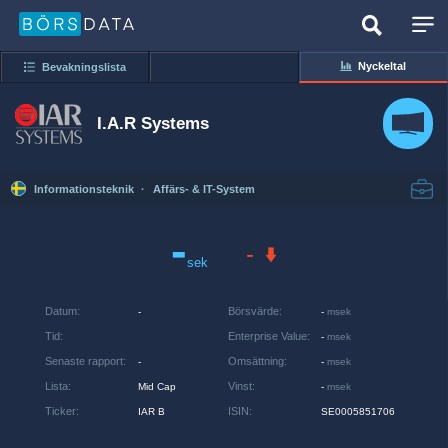
Nyckeltal
Bevakningslista
I.A.R Systems
Informationsteknik
·
Affärs- & IT-System
-
-
sek
Datum
:
Börsvärde
:
-
-
msek
Tid
:
Enterprise Value
:
-
msek
Senaste rapport
:
Omsättning
:
-
-
msek
Lista
:
Vinst
:
Mid Cap
-
msek
Ticker
:
ISIN
:
IAR B
SE0005851706