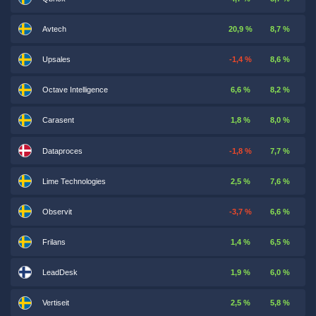
Avtech
20,9 %
8,7 %
Upsales
-1,4 %
8,6 %
Octave Intelligence
6,6 %
8,2 %
Carasent
1,8 %
8,0 %
Dataproces
-1,8 %
7,7 %
Lime Technologies
2,5 %
7,6 %
Observit
-3,7 %
6,6 %
Frilans
1,4 %
6,5 %
LeadDesk
1,9 %
6,0 %
Vertiseit
2,5 %
5,8 %