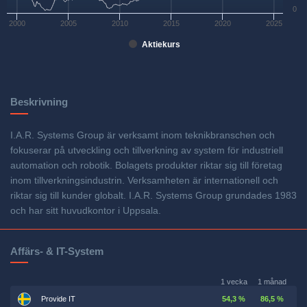
0
2000
2005
2010
2015
2020
2025
Aktiekurs
Beskrivning
I.A.R. Systems Group är verksamt inom teknikbranschen och
fokuserar på utveckling och tillverkning av system för industriell
automation och robotik. Bolagets produkter riktar sig till företag
inom tillverkningsindustrin. Verksamheten är internationell och
riktar sig till kunder globalt. I.A.R. Systems Group grundades 1983
och har sitt huvudkontor i Uppsala.
Affärs- & IT-System
1 vecka
1 månad
Provide IT
54,3 %
86,5 %