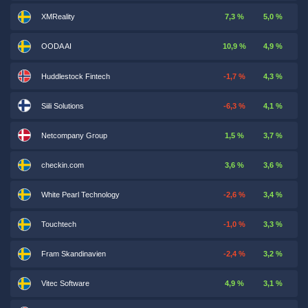
XMReality
7,3 %
5,0 %
OODA AI
10,9 %
4,9 %
Huddlestock Fintech
-1,7 %
4,3 %
Siili Solutions
-6,3 %
4,1 %
Netcompany Group
1,5 %
3,7 %
checkin.com
3,6 %
3,6 %
White Pearl Technology
-2,6 %
3,4 %
Touchtech
-1,0 %
3,3 %
Fram Skandinavien
-2,4 %
3,2 %
Vitec Software
4,9 %
3,1 %