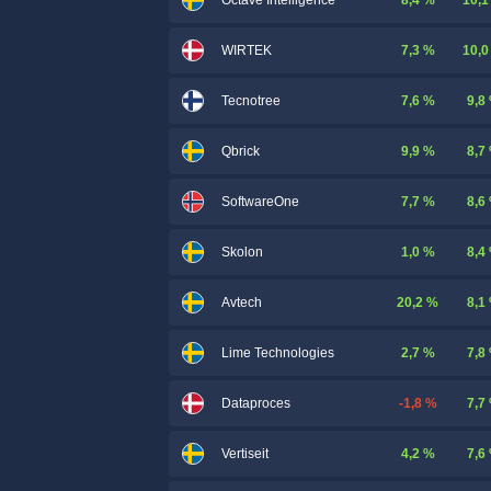
Octave Intelligence
7,3 %
10,0
WIRTEK
7,6 %
9,8
Tecnotree
9,9 %
8,7
Qbrick
7,7 %
8,6
SoftwareOne
1,0 %
8,4
Skolon
20,2 %
8,1
Avtech
2,7 %
7,8
Lime Technologies
-1,8 %
7,7
Dataproces
4,2 %
7,6
Vertiseit