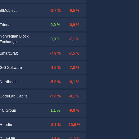
-2,7 %
-6,5 %
BIMobject
0,0 %
-6,9 %
Triona
Norwegian Block
0,0 %
-7,1 %
Exchange
-7,9 %
-7,5 %
SmartCraft
-4,5 %
-7,8 %
GiG Software
-5,0 %
-8,1 %
Nordhealth
-5,6 %
-8,1 %
CodeLab Capital
1,1 %
-9,8 %
4C Group
-8,1 %
-10,6 %
Hoodin
-4,5 %
-11,3 %