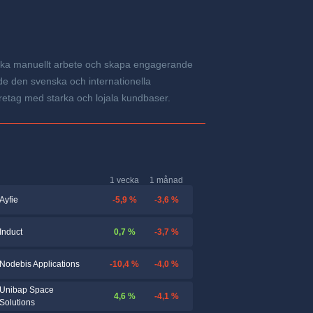
inska manuellt arbete och skapa engagerande
de den svenska och internationella
öretag med starka och lojala kundbaser.
1 vecka
1 månad
-5,9 %
-3,6 %
Ayfie
0,7 %
-3,7 %
Induct
-10,4 %
-4,0 %
Nodebis Applications
Unibap Space
4,6 %
-4,1 %
Solutions