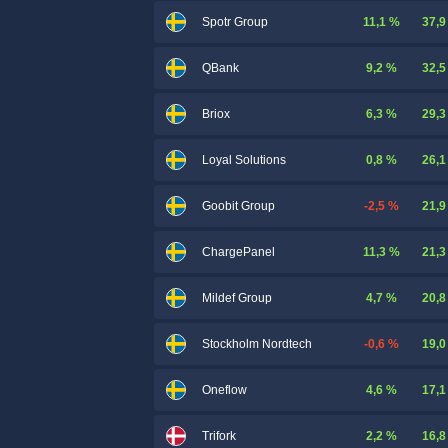
11,1 %
37,9
Spotr Group
9,2 %
32,5
QBank
6,3 %
29,3
Briox
0,8 %
26,1
Loyal Solutions
-2,5 %
21,9
Goobit Group
11,3 %
21,3
ChargePanel
4,7 %
20,8
Mildef Group
-0,6 %
19,0
Stockholm Nordtech
4,6 %
17,1
Oneflow
2,2 %
16,8
Trifork