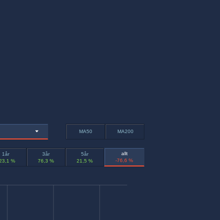
MA50
MA200
allt
1år
3år
5år
-76,6 %
23,1 %
76,3 %
21,5 %