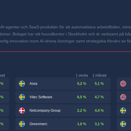
er AI-agenter och SaaS-produkter för att automatisera arbetsflöden, m
tioner. Bolaget har sitt huvudkontor i Stockholm och är verksamt på bå
erlig innovation inom AI-drivna lösningar samt strategiska förvärv av f
nad
1 vecka
1 månad
 %
0,2 %
5,1 %
Aixia
 %
6,5 %
4,7 %
Vitec Software
 %
2,2 %
4,4 %
Netcompany Group
 %
1,0 %
3,1 %
Greenmerc