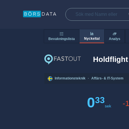
Nyckeltal
Bevakningslista
Analys
Holdflight
Informationsteknik
·
Affärs- & IT-System
0
33
-
sek