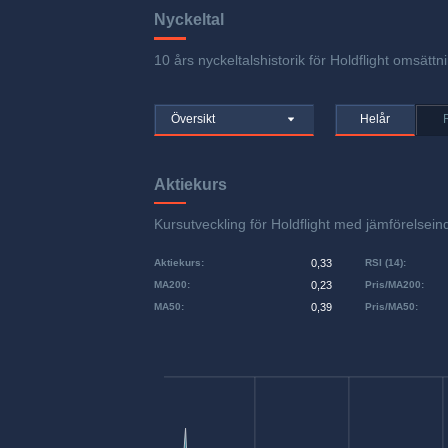
Nyckeltal
10 års nyckeltalshistorik för Holdflight omsättn
Översikt
Helår
Aktiekurs
Kursutveckling för Holdflight med jämförels
Aktiekurs
:
0,33
RSI (14)
:
MA200
:
0,23
Pris/MA200
:
MA50
:
0,39
Pris/MA50
: