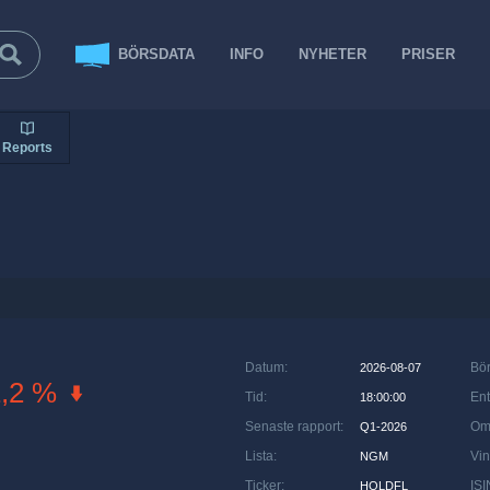
BÖRSDATA
INFO
NYHETER
PRISER
Reports
Datum
:
Bö
2026-08-07
1,2 %
Tid
:
Ent
18:00:00
Senaste rapport
:
Om
Q1-2026
Lista
:
Vin
NGM
Ticker
:
ISI
HOLDFL