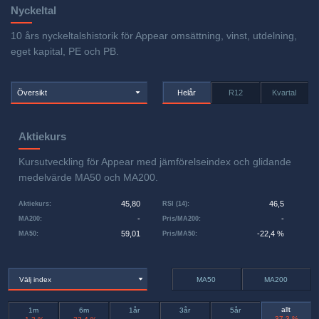
Nyckeltal
10 års nyckeltalshistorik för Appear omsättning, vinst, utdelning,
eget kapital, PE och PB.
Översikt
Helår
R12
Kvartal
Aktiekurs
Kursutveckling för Appear med jämförelseindex och glidande
medelvärde MA50 och MA200.
45,80
46,5
Aktiekurs
:
RSI (14)
:
-
-
MA200
:
Pris/MA200
:
59,01
-22,4 %
MA50
:
Pris/MA50
:
Välj index
MA50
MA200
allt
1m
6m
1år
3år
5år
-37,3 %