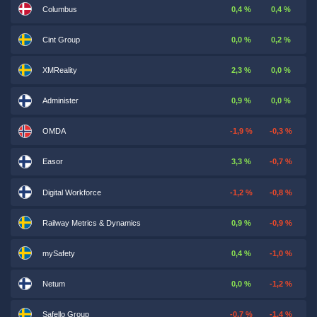
Columbus
0,4 %
0,4 %
Cint Group
0,0 %
0,2 %
XMReality
2,3 %
0,0 %
Administer
0,9 %
0,0 %
OMDA
-1,9 %
-0,3 %
Easor
3,3 %
-0,7 %
Digital Workforce
-1,2 %
-0,8 %
Railway Metrics & Dynamics
0,9 %
-0,9 %
mySafety
0,4 %
-1,0 %
Netum
0,0 %
-1,2 %
Safello Group
-0,7 %
-1,4 %