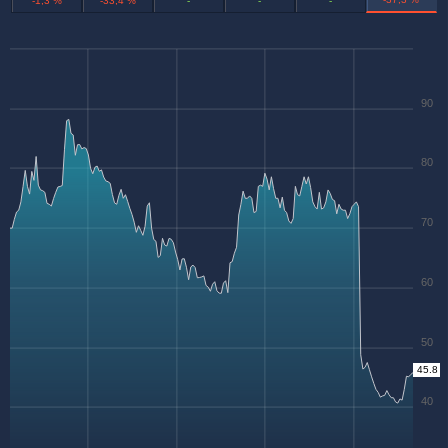
-1,3 %
-33,4 %
-
-
-
90
80
70
60
50
45.8
40