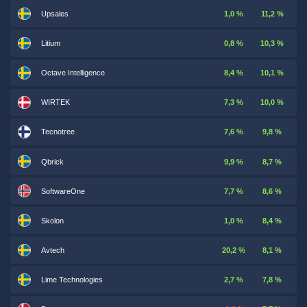
Upsales
1,0 %
11,2 %
Litium
0,8 %
10,3 %
Octave Intelligence
8,4 %
10,1 %
WIRTEK
7,3 %
10,0 %
Tecnotree
7,6 %
9,8 %
Qbrick
9,9 %
8,7 %
SoftwareOne
7,7 %
8,6 %
Skolon
1,0 %
8,4 %
Avtech
20,2 %
8,1 %
Lime Technologies
2,7 %
7,8 %