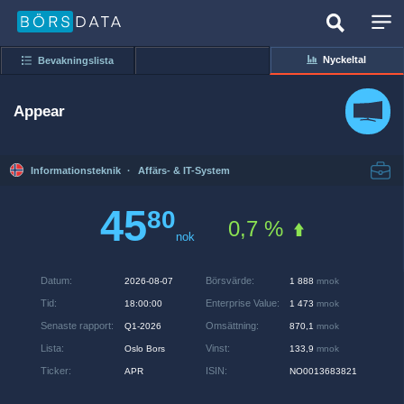
Nyckeltal
Bevakningslista
Appear
Informationsteknik
·
Affärs- & IT-System
45
80
0,7 %
nok
Datum
:
Börsvärde
:
2026-08-07
1 888
mnok
Tid
:
Enterprise Value
:
18:00:00
1 473
mnok
Senaste rapport
:
Omsättning
:
Q1-2026
870,1
mnok
Lista
:
Vinst
:
Oslo Bors
133,9
mnok
Ticker
:
ISIN
:
APR
NO0013683821