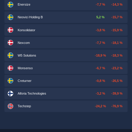
Enersize
-7,7 %
-14,3 %
Neovici Holding B
5,2 %
-15,7 %
Konsolidator
-3,8 %
-15,9 %
Nexcom
-7,7 %
-18,1 %
W5 Solutions
-18,9 %
-18,3 %
Monsenso
-6,7 %
-23,2 %
Creturner
-0,8 %
-26,5 %
Aiforia Technologies
-3,2 %
-39,9 %
Techstep
-24,2 %
-76,9 %