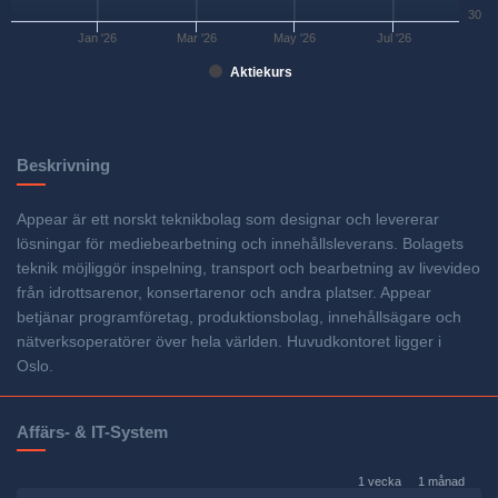
30
Jan '26
Mar '26
May '26
Jul '26
Aktiekurs
Beskrivning
Appear är ett norskt teknikbolag som designar och levererar
lösningar för mediebearbetning och innehållsleverans. Bolagets
teknik möjliggör inspelning, transport och bearbetning av livevideo
från idrottsarenor, konsertarenor och andra platser. Appear
betjänar programföretag, produktionsbolag, innehållsägare och
nätverksoperatörer över hela världen. Huvudkontoret ligger i
Oslo.
Affärs- & IT-System
1 vecka
1 månad