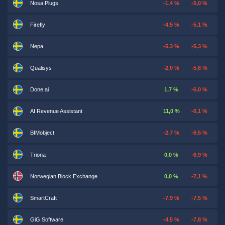
Nosa Plugs
-1,4 %
-5,0 %
Firefly
-4,5 %
-5,1 %
Nepa
-5,3 %
-5,3 %
Qualisys
-2,0 %
-5,6 %
Done.ai
1,7 %
-6,0 %
AI Revenue Assistant
11,0 %
-6,1 %
BIMobject
-2,7 %
-6,5 %
Triona
0,0 %
-6,9 %
Norwegian Block Exchange
0,0 %
-7,1 %
SmartCraft
-7,9 %
-7,5 %
GiG Software
-4,5 %
-7,8 %