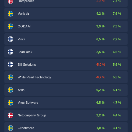
Dataproces
-1,8 %
7,7 %
Vertiseit
4,2 %
7,6 %
OODA AI
3,9 %
7,3 %
Vincit
6,5 %
7,2 %
LeadDesk
2,5 %
6,6 %
Siili Solutions
-5,0 %
5,6 %
White Pearl Technology
-0,7 %
5,5 %
Aixia
0,2 %
5,1 %
Vitec Software
6,5 %
4,7 %
Netcompany Group
2,2 %
4,4 %
Greenmerc
1,0 %
3,1 %