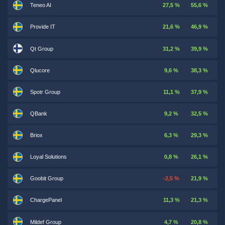
Teneo AI
27,5 %
55,6 %
Provide IT
21,6 %
46,9 %
Qt Group
31,2 %
39,9 %
Qlucore
9,6 %
38,3 %
Spotr Group
11,1 %
37,9 %
QBank
9,2 %
32,5 %
Briox
6,3 %
29,3 %
Loyal Solutions
0,8 %
26,1 %
Goobit Group
-2,5 %
21,9 %
ChargePanel
11,3 %
21,3 %
Mildef Group
4,7 %
20,8 %