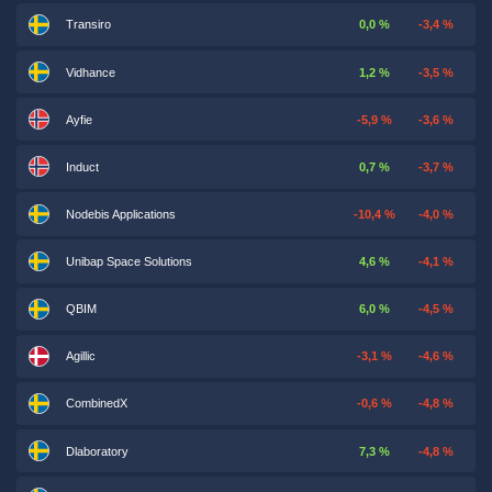
Transiro
0,0 %
-3,4 %
Vidhance
1,2 %
-3,5 %
Ayfie
-5,9 %
-3,6 %
Induct
0,7 %
-3,7 %
Nodebis Applications
-10,4 %
-4,0 %
Unibap Space Solutions
4,6 %
-4,1 %
QBIM
6,0 %
-4,5 %
Agillic
-3,1 %
-4,6 %
CombinedX
-0,6 %
-4,8 %
Dlaboratory
7,3 %
-4,8 %