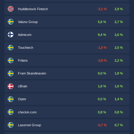
Huddlestock Fintech
-3,1 %
2,9 %
Valuno Group
5,6 %
2,7 %
Admicom
9,4 %
2,6 %
Touchtech
-1,0 %
2,5 %
Frilans
-2,8 %
2,2 %
Fram Skandinavien
0,0 %
1,8 %
cBrain
1,6 %
1,6 %
Opter
0,5 %
1,4 %
checkin.com
0,8 %
0,8 %
Lasernet Group
-0,7 %
0,7 %