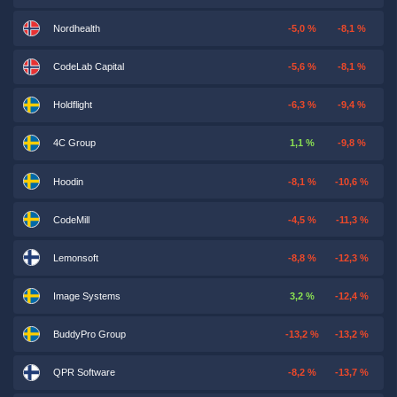
Nordhealth
-5,0 %
-8,1 %
CodeLab Capital
-5,6 %
-8,1 %
Holdflight
-6,3 %
-9,4 %
4C Group
1,1 %
-9,8 %
Hoodin
-8,1 %
-10,6 %
CodeMill
-4,5 %
-11,3 %
Lemonsoft
-8,8 %
-12,3 %
Image Systems
3,2 %
-12,4 %
BuddyPro Group
-13,2 %
-13,2 %
QPR Software
-8,2 %
-13,7 %