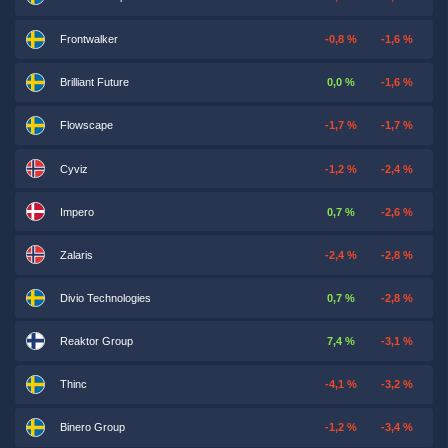
Frontwalker
-0,8 %
-1,6 %
Brilliant Future
0,0 %
-1,6 %
Flowscape
-1,7 %
-1,7 %
Cyviz
-1,2 %
-2,4 %
Impero
0,7 %
-2,6 %
Zalaris
-2,4 %
-2,8 %
Divio Technologies
0,7 %
-2,8 %
Reaktor Group
7,4 %
-3,1 %
Thinc
-4,1 %
-3,2 %
Binero Group
-1,2 %
-3,4 %