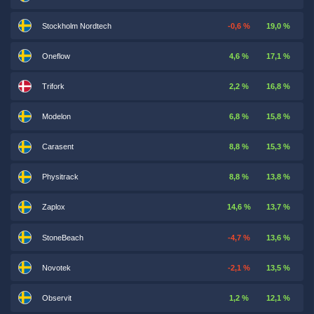
Stockholm Nordtech
-0,6 %
19,0 %
Oneflow
4,6 %
17,1 %
Trifork
2,2 %
16,8 %
Modelon
6,8 %
15,8 %
Carasent
8,8 %
15,3 %
Physitrack
8,8 %
13,8 %
Zaplox
14,6 %
13,7 %
StoneBeach
-4,7 %
13,6 %
Novotek
-2,1 %
13,5 %
Observit
1,2 %
12,1 %