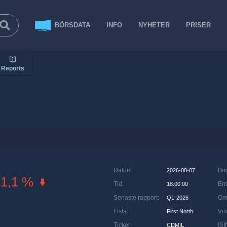
BÖRSDATA
INFO
NYHETER
PRISER
Reports
Datum
:
Bö
2026-08-07
-1,1 %
Tid
:
Ent
18:00:00
Senaste rapport
:
Om
Q1-2026
Lista
:
Vin
First North
Ticker
:
ISI
CDMIL