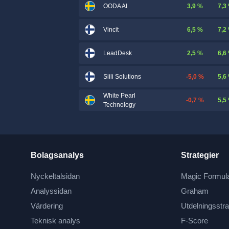
3,9 %
7,3
OODA AI
6,5 %
7,2
Vincit
2,5 %
6,6
LeadDesk
-5,0 %
5,6
Siili Solutions
White Pearl
-0,7 %
5,5
Technology
Bolagsanalys
Strategier
Nyckeltalsidan
Magic Formul
Analyssidan
Graham
Värdering
Utdelningsstra
Teknisk analys
F-Score