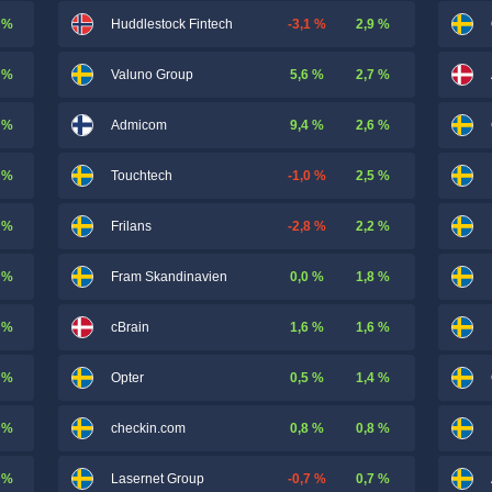
 %
-3,1 %
2,9 %
Huddlestock Fintech
 %
5,6 %
2,7 %
Valuno Group
 %
9,4 %
2,6 %
Admicom
 %
-1,0 %
2,5 %
Touchtech
 %
-2,8 %
2,2 %
Frilans
 %
0,0 %
1,8 %
Fram Skandinavien
 %
1,6 %
1,6 %
cBrain
 %
0,5 %
1,4 %
Opter
 %
0,8 %
0,8 %
checkin.com
 %
-0,7 %
0,7 %
Lasernet Group