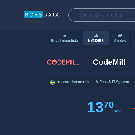
Nyckeltal
Bevakningslista
Analys
CodeMill
Informationsteknik
·
Affärs- & IT-System
13
70
sek