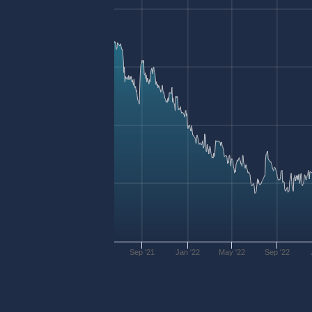
Sep '21
Jan '22
May '22
Sep '22