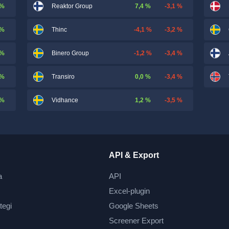
 %
7,4 %
-3,1 %
Reaktor Group
 %
-4,1 %
-3,2 %
Thinc
 %
-1,2 %
-3,4 %
Binero Group
 %
0,0 %
-3,4 %
Transiro
 %
1,2 %
-3,5 %
Vidhance
API & Export
a
API
Excel-plugin
tegi
Google Sheets
Screener Export