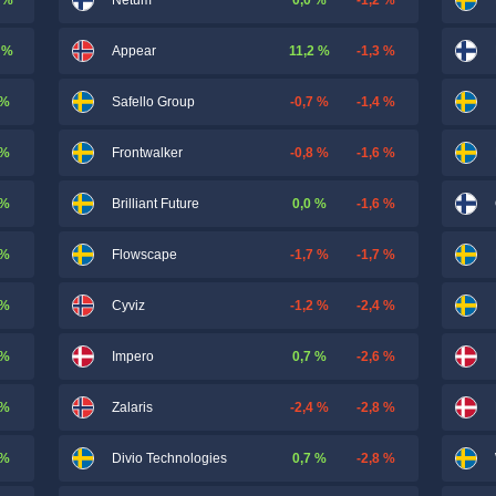
Netum
 %
11,2 %
-1,3 %
Appear
 %
-0,7 %
-1,4 %
Safello Group
 %
-0,8 %
-1,6 %
Frontwalker
 %
0,0 %
-1,6 %
Brilliant Future
 %
-1,7 %
-1,7 %
Flowscape
 %
-1,2 %
-2,4 %
Cyviz
 %
0,7 %
-2,6 %
Impero
 %
-2,4 %
-2,8 %
Zalaris
 %
0,7 %
-2,8 %
Divio Technologies