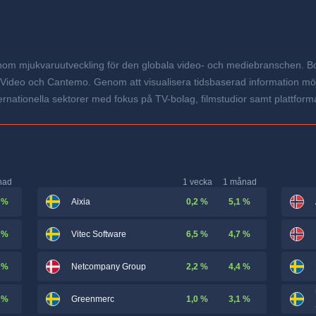
inom mjukvaruutveckling för den globala video- och mediebranschen. Bol
Video och Cantemo. Genom att visualisera tidsbaserad information möj
rnationella sektorer med fokus på TV-bolag, filmstudior samt plattforma
nad
1 vecka
1 månad
 %
0,2 %
5,1 %
Aixia
 %
6,5 %
4,7 %
Vitec Software
 %
2,2 %
4,4 %
Netcompany Group
 %
1,0 %
3,1 %
Greenmerc