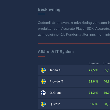
Beskrivning
Codemill är ett svenskt teknikbolag verksamt 
produkter som Accurate Player SDK, Accurate.
av medieinnehåll. Kunderna återfinns inom inte
Affärs- & IT-System
1 vecka
1 må
27,5 %
55,6
Teneo AI
21,6 %
46,9
Provide IT
31,2 %
39,9
Qt Group
9,6 %
38,3
Qlucore