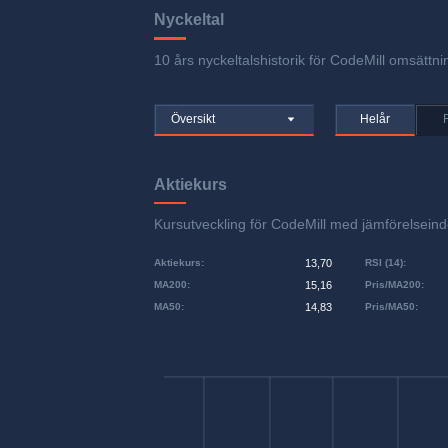
Nyckeltal
10 års nyckeltalshistorik för CodeMill omsättnin
Översikt
Helår
Aktiekurs
Kursutveckling för CodeMill med jämförelsei
Aktiekurs
:
13,70
RSI (14)
:
MA200
:
15,16
Pris/MA200
:
MA50
:
14,83
Pris/MA50
: