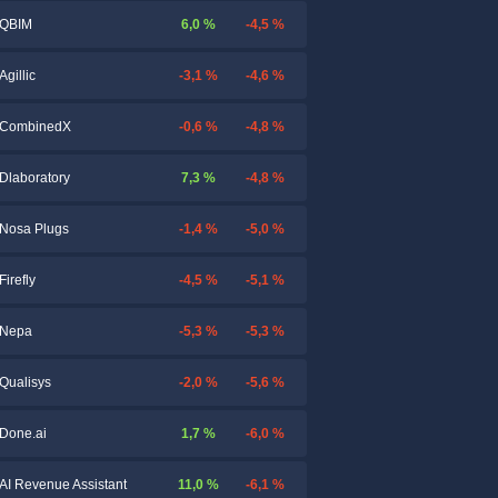
6,0 %
-4,5 %
QBIM
-3,1 %
-4,6 %
Agillic
-0,6 %
-4,8 %
CombinedX
7,3 %
-4,8 %
Dlaboratory
-1,4 %
-5,0 %
Nosa Plugs
-4,5 %
-5,1 %
Firefly
-5,3 %
-5,3 %
Nepa
-2,0 %
-5,6 %
Qualisys
1,7 %
-6,0 %
Done.ai
11,0 %
-6,1 %
AI Revenue Assistant