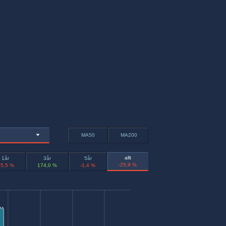
MA50
MA200
allt
1år
3år
5år
-25,9 %
25,5 %
174,0 %
-1,4 %