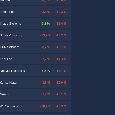
Hoodin
-8,8 %
-12,3 %
Lemonsoft
3,2 %
-12,4 %
Image Systems
-13,2 %
-13,2 %
BuddyPro Group
-8,2 %
-13,7 %
QPR Software
-7,7 %
-14,3 %
Enersize
5,2 %
-15,7 %
Neovici Holding B
-3,8 %
-15,9 %
Konsolidator
-7,7 %
-18,1 %
Nexcom
-18,9 %
-18,3 %
W5 Solutions