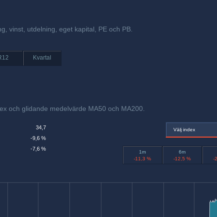
g, vinst, utdelning, eget kapital, PE och PB.
R12
Kvartal
ndex och glidande medelvärde MA50 och MA200.
34,7
Välj index
-9,6 %
-7,6 %
1m
6m
-11,3 %
-12,5 %
-