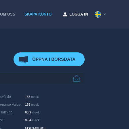
OM OSS
SKAPA KONTO
LOGGA IN
ÖPPNA I BÖRSDATA
rsvärde
:
187
msek
erprise Value
:
155
msek
sättning
:
63,9
msek
st
:
0,04
msek
N
:
SE0013914819