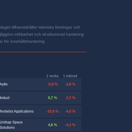
aget tillhandahåller tekniska lösningar och
liggörs sökbarhet och strukturerad hantering
r för innehållshantering.
1 vecka
1 månad
-5,9 %
-3,6 %
Ayfie
0,7 %
-3,7 %
Induct
-10,4 %
-4,0 %
Nodebis Applications
Unibap Space
4,6 %
-4,1 %
Solutions