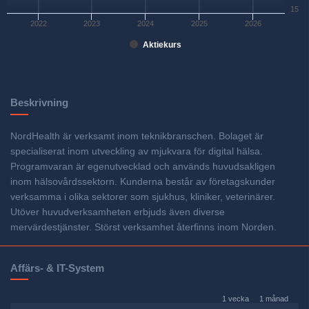
15
2022
2023
2024
2025
2026
Aktiekurs
Beskrivning
NordHealth är verksamt inom teknikbranschen. Bolaget är
specialiserat inom utveckling av mjukvara för digital hälsa.
Programvaran är egenutvecklad och används huvudsakligen
inom hälsovårdssektorn. Kunderna består av företagskunder
verksamma i olika sektorer som sjukhus, kliniker, veterinärer.
Utöver huvudverksamheten erbjuds även diverse
mervärdestjänster. Störst verksamhet återfinns inom Norden.
Affärs- & IT-System
1 vecka
1 månad