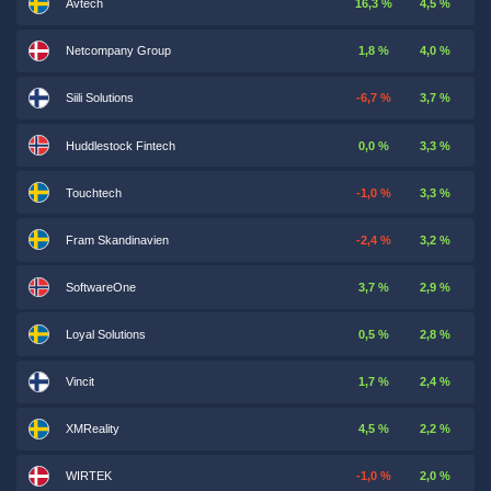
Avtech
16,3 %
4,5 %
Netcompany Group
1,8 %
4,0 %
Siili Solutions
-6,7 %
3,7 %
Huddlestock Fintech
0,0 %
3,3 %
Touchtech
-1,0 %
3,3 %
Fram Skandinavien
-2,4 %
3,2 %
SoftwareOne
3,7 %
2,9 %
Loyal Solutions
0,5 %
2,8 %
Vincit
1,7 %
2,4 %
XMReality
4,5 %
2,2 %
WIRTEK
-1,0 %
2,0 %