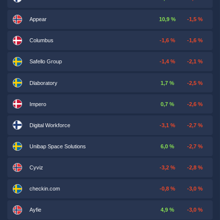
Appear
10,9 %
-1,5 %
Columbus
-1,6 %
-1,6 %
Safello Group
-1,4 %
-2,1 %
Dlaboratory
1,7 %
-2,5 %
Impero
0,7 %
-2,6 %
Digital Workforce
-3,1 %
-2,7 %
Unibap Space Solutions
6,0 %
-2,7 %
Cyviz
-3,2 %
-2,8 %
checkin.com
-0,8 %
-3,0 %
Ayfie
4,9 %
-3,0 %