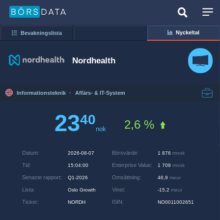
Nyckeltal
Bevakningslista
Nordhealth
Informationsteknik
·
Affärs- & IT-System
23
40
2,6 %
nok
Datum
:
Börsvärde
:
2026-08-07
1 876
mnok
Tid
:
Enterprise Value
:
15:04:00
1 709
mnok
Senaste rapport
:
Omsättning
:
Q1-2026
46,9
meur
Lista
:
Vinst
:
Oslo Growth
-15,2
meur
Ticker
:
ISIN
:
NORDH
NO0011002651