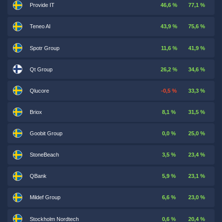
Provide IT
46,6 %
77,1 %
Teneo AI
43,9 %
75,6 %
Spotr Group
11,6 %
41,9 %
Qt Group
26,2 %
34,6 %
Qlucore
-0,5 %
33,3 %
Briox
8,1 %
31,5 %
Goobit Group
0,0 %
25,0 %
StoneBeach
3,5 %
23,4 %
QBank
5,9 %
23,1 %
Mildef Group
6,6 %
23,0 %
Stockholm Nordtech
0,6 %
20,4 %