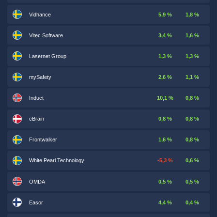
Vidhance
5,9 %
1,8 %
Vitec Software
3,4 %
1,6 %
Lasernet Group
1,3 %
1,3 %
mySafety
2,6 %
1,1 %
Induct
10,1 %
0,8 %
cBrain
0,8 %
0,8 %
Frontwalker
1,6 %
0,8 %
White Pearl Technology
-5,3 %
0,6 %
OMDA
0,5 %
0,5 %
Easor
4,4 %
0,4 %