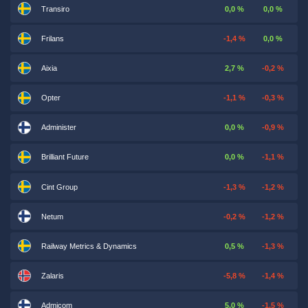
Transiro
0,0 %
0,0 %
Frilans
-1,4 %
0,0 %
Aixia
2,7 %
-0,2 %
Opter
-1,1 %
-0,3 %
Administer
0,0 %
-0,9 %
Brilliant Future
0,0 %
-1,1 %
Cint Group
-1,3 %
-1,2 %
Netum
-0,2 %
-1,2 %
Railway Metrics & Dynamics
0,5 %
-1,3 %
Zalaris
-5,8 %
-1,4 %
Admicom
5,0 %
-1,5 %