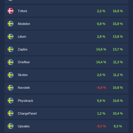
Trifork
2,2 %
16,8 %
Modelon
6,8 %
15,8 %
Litium
2,8 %
13,8 %
Zaplox
14,6 %
13,7 %
Oneflow
14,4 %
11,3 %
Skolon
2,0 %
11,2 %
Novotek
-4,4 %
10,8 %
Physitrack
5,9 %
10,8 %
ChargePanel
1,2 %
10,4 %
Upsales
-0,7 %
9,3 %