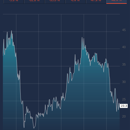
-5,6 %
-32,8 %
-35,0 %
-0,4 %
-47,8 %
45
40
35
30
25
23.3
20