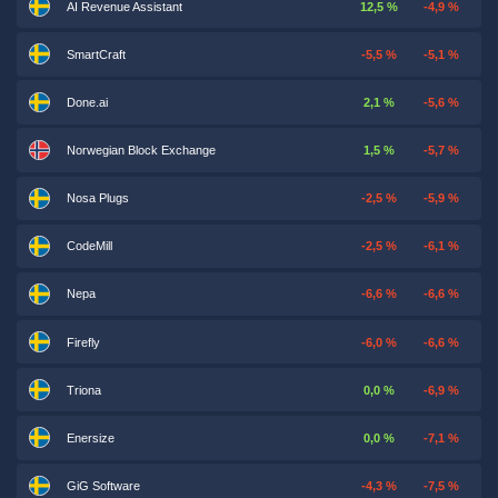
AI Revenue Assistant
12,5 %
-4,9 %
SmartCraft
-5,5 %
-5,1 %
Done.ai
2,1 %
-5,6 %
Norwegian Block Exchange
1,5 %
-5,7 %
Nosa Plugs
-2,5 %
-5,9 %
CodeMill
-2,5 %
-6,1 %
Nepa
-6,6 %
-6,6 %
Firefly
-6,0 %
-6,6 %
Triona
0,0 %
-6,9 %
Enersize
0,0 %
-7,1 %
GiG Software
-4,3 %
-7,5 %