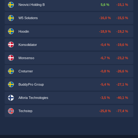
Neovici Holding B
5,6 %
-15,1 %
W5 Solutions
-16,0 %
-15,5 %
Hoodin
-18,9 %
-19,2 %
Konsolidator
-0,4 %
-19,6 %
Monsenso
-6,7 %
-23,2 %
Creturner
-0,8 %
-26,6 %
BuddyPro Group
-5,4 %
-27,1 %
Aiforia Technologies
-3,5 %
-40,1 %
Techstep
-25,8 %
-77,4 %