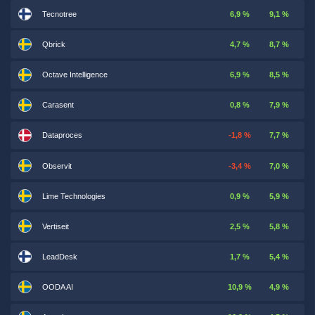
Tecnotree
6,9 %
9,1 %
Qbrick
4,7 %
8,7 %
Octave Intelligence
6,9 %
8,5 %
Carasent
0,8 %
7,9 %
Dataproces
-1,8 %
7,7 %
Observit
-3,4 %
7,0 %
Lime Technologies
0,9 %
5,9 %
Vertiseit
2,5 %
5,8 %
LeadDesk
1,7 %
5,4 %
OODA AI
10,9 %
4,9 %