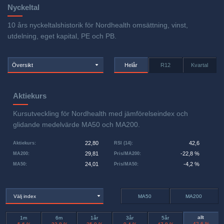
Nyckeltal
10 års nyckeltalshistorik för Nordhealth omsättning, vinst,
utdelning, eget kapital, PE och PB.
Översikt
Helår
R12
Kvartal
Aktiekurs
Kursutveckling för Nordhealth med jämförelseindex och
glidande medelvärde MA50 och MA200.
22,80
42,6
Aktiekurs
:
RSI (14)
:
29,81
-22,8 %
MA200
:
Pris/MA200
:
24,01
-4,2 %
MA50
:
Pris/MA50
:
Välj index
MA50
MA200
allt
1m
6m
1år
3år
5år
-42,6 %