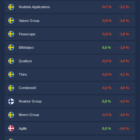
Nodebis Applications
-9,7 %
-3,2 %
Valuno Group
-0,9 %
-3,6 %
Flowscape
-5,8 %
-3,8 %
BIMobject
0,0 %
-3,9 %
Qualisys
-0,4 %
-4,0 %
Thinc
-5,0 %
-4,1 %
CombinedX
-0,3 %
-4,5 %
Reaktor Group
5,8 %
-4,5 %
Binero Group
-2,3 %
-4,5 %
Agillic
0,0 %
-4,6 %