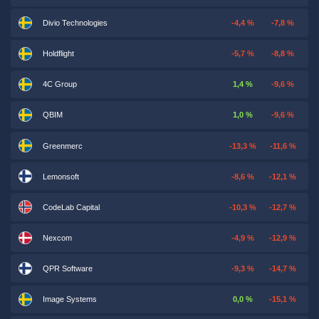
Divio Technologies
-4,4 %
-7,8 %
Holdflight
-5,7 %
-8,8 %
4C Group
1,4 %
-9,6 %
QBIM
1,0 %
-9,6 %
Greenmerc
-13,3 %
-11,6 %
Lemonsoft
-8,6 %
-12,1 %
CodeLab Capital
-10,3 %
-12,7 %
Nexcom
-4,9 %
-12,9 %
QPR Software
-9,3 %
-14,7 %
Image Systems
0,0 %
-15,1 %