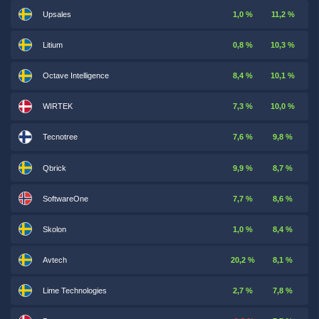
Upsales
1,0 %
11,2 %
Litium
0,8 %
10,3 %
Octave Intelligence
8,4 %
10,1 %
WIRTEK
7,3 %
10,0 %
Tecnotree
7,6 %
9,8 %
Qbrick
9,9 %
8,7 %
SoftwareOne
7,7 %
8,6 %
Skolon
1,0 %
8,4 %
Avtech
20,2 %
8,1 %
Lime Technologies
2,7 %
7,8 %