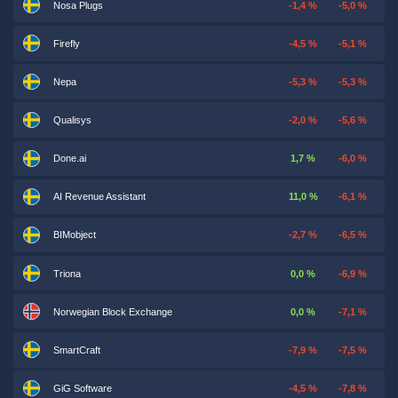
Nosa Plugs
-1,4 %
-5,0 %
Firefly
-4,5 %
-5,1 %
Nepa
-5,3 %
-5,3 %
Qualisys
-2,0 %
-5,6 %
Done.ai
1,7 %
-6,0 %
AI Revenue Assistant
11,0 %
-6,1 %
BIMobject
-2,7 %
-6,5 %
Triona
0,0 %
-6,9 %
Norwegian Block Exchange
0,0 %
-7,1 %
SmartCraft
-7,9 %
-7,5 %
GiG Software
-4,5 %
-7,8 %