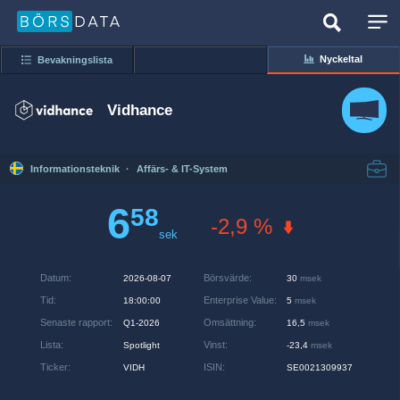
Nyckeltal
Bevakningslista
Vidhance
Informationsteknik
·
Affärs- & IT-System
6
58
-2,9 %
sek
Datum
:
Börsvärde
:
2026-08-07
30
msek
Tid
:
Enterprise Value
:
18:00:00
5
msek
Senaste rapport
:
Omsättning
:
Q1-2026
16,5
msek
Lista
:
Vinst
:
Spotlight
-23,4
msek
Ticker
:
ISIN
:
VIDH
SE0021309937