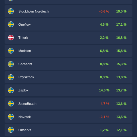
Stockholm Nordtech
-0,6 %
19,0 %
Oneflow
4,6 %
17,1 %
Trifork
2,2 %
16,8 %
Modelon
6,8 %
15,8 %
Carasent
8,8 %
15,3 %
Physitrack
8,8 %
13,8 %
Zaplox
14,6 %
13,7 %
StoneBeach
-4,7 %
13,6 %
Novotek
-2,1 %
13,5 %
Observit
1,2 %
12,1 %