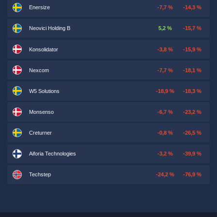
Enersize
-7,7 %
-14,3 %
Neovici Holding B
5,2 %
-15,7 %
Konsolidator
-3,8 %
-15,9 %
Nexcom
-7,7 %
-18,1 %
W5 Solutions
-18,9 %
-18,3 %
Monsenso
-6,7 %
-23,2 %
Creturner
-0,8 %
-26,5 %
Aiforia Technologies
-3,2 %
-39,9 %
Techstep
-24,2 %
-76,9 %