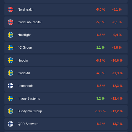
Nordhealth
-5,0 %
-8,1 %
CodeLab Capital
-5,6 %
-8,1 %
Holdflight
-6,3 %
-9,4 %
4C Group
1,1 %
-9,8 %
Hoodin
-8,1 %
-10,6 %
CodeMill
-4,5 %
-11,3 %
Lemonsoft
-8,8 %
-12,3 %
Image Systems
3,2 %
-12,4 %
BuddyPro Group
-13,2 %
-13,2 %
QPR Software
-8,2 %
-13,7 %