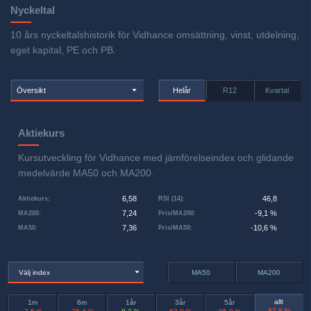
Nyckeltal
10 års nyckeltalshistorik för Vidhance omsättning, vinst, utdelning,
eget kapital, PE och PB.
Översikt
Helår
R12
Kvartal
Aktiekurs
Kursutveckling för Vidhance med jämförelseindex och glidande
medelvärde MA50 och MA200.
6,58
46,8
Aktiekurs
:
RSI (14)
:
7,24
-9,1 %
MA200
:
Pris/MA200
:
7,36
-10,6 %
MA50
:
Pris/MA50
:
Välj index
MA50
MA200
allt
1m
6m
1år
3år
5år
-87,8 %