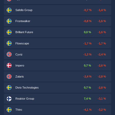
Safello Group
-0,7 %
-1,4 %
Frontwalker
-0,8 %
-1,6 %
Brilliant Future
0,0 %
-1,6 %
Flowscape
-1,7 %
-1,7 %
Cyviz
-1,2 %
-2,4 %
Impero
0,7 %
-2,6 %
Zalaris
-2,4 %
-2,8 %
Divio Technologies
0,7 %
-2,8 %
Reaktor Group
7,4 %
-3,1 %
Thinc
-4,1 %
-3,2 %