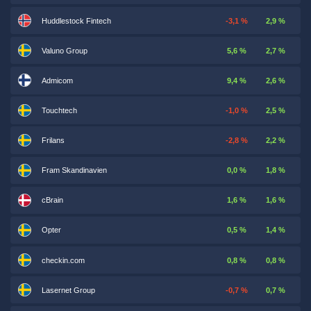
Huddlestock Fintech
-3,1 %
2,9 %
Valuno Group
5,6 %
2,7 %
Admicom
9,4 %
2,6 %
Touchtech
-1,0 %
2,5 %
Frilans
-2,8 %
2,2 %
Fram Skandinavien
0,0 %
1,8 %
cBrain
1,6 %
1,6 %
Opter
0,5 %
1,4 %
checkin.com
0,8 %
0,8 %
Lasernet Group
-0,7 %
0,7 %