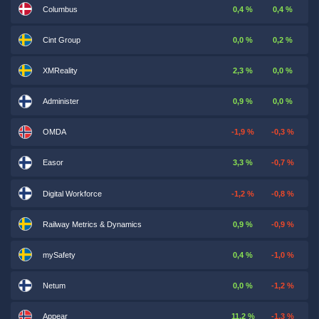
Columbus
0,4 %
0,4 %
Cint Group
0,0 %
0,2 %
XMReality
2,3 %
0,0 %
Administer
0,9 %
0,0 %
OMDA
-1,9 %
-0,3 %
Easor
3,3 %
-0,7 %
Digital Workforce
-1,2 %
-0,8 %
Railway Metrics & Dynamics
0,9 %
-0,9 %
mySafety
0,4 %
-1,0 %
Netum
0,0 %
-1,2 %
Appear
11,2 %
-1,3 %