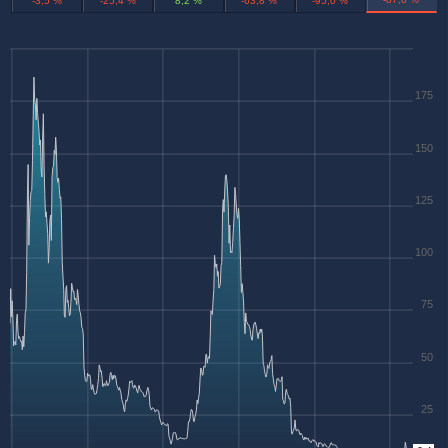
-3,5 %
-25,4 %
8,2 %
-63,8 %
-95,0 %
175
150
125
100
75
50
25