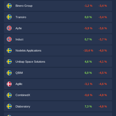
Binero Group
-1,2 %
-3,4 %
Transiro
0,0 %
-3,4 %
Ayfie
-5,9 %
-3,6 %
Induct
0,7 %
-3,7 %
Nodebis Applications
-10,4 %
-4,0 %
Unibap Space Solutions
4,6 %
-4,1 %
QBIM
6,0 %
-4,5 %
Agillic
-3,1 %
-4,6 %
CombinedX
-0,6 %
-4,8 %
Dlaboratory
7,3 %
-4,8 %