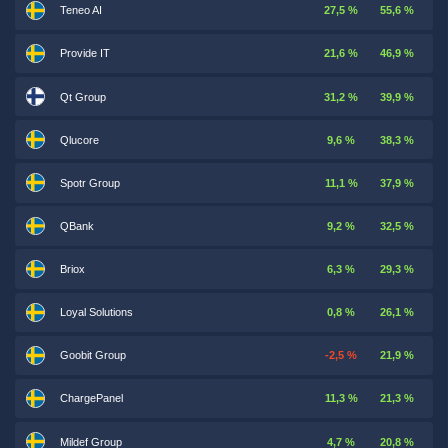
Teneo AI
27,5 %
55,6 %
Provide IT
21,6 %
46,9 %
Qt Group
31,2 %
39,9 %
Qlucore
9,6 %
38,3 %
Spotr Group
11,1 %
37,9 %
QBank
9,2 %
32,5 %
Briox
6,3 %
29,3 %
Loyal Solutions
0,8 %
26,1 %
Goobit Group
-2,5 %
21,9 %
ChargePanel
11,3 %
21,3 %
Mildef Group
4,7 %
20,8 %