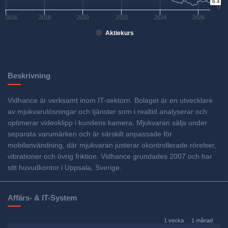
6.4
0
2016
2018
2020
2022
2024
2026
Aktiekurs
Beskrivning
Vidhance är verksamt inom IT-sektorn. Bolaget är en utvecklare
av mjukvarulösningar och tjänster som i realtid analyserar och
optimerar videoklipp i kundens kamera. Mjukvaran säljs under
separata varumärken och är särskilt anpassade för
mobilanvändning, där mjukvaran justerar okontrollerade rörelser,
vibrationer och övrig friktion. Vidhance grundades 2007 och har
sitt huvudkontor i Uppsala, Sverige.
Affärs- & IT-System
1 vecka
1 månad