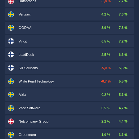
Dataproces
-1,8 %
7,7 %
Vertiseit
4,2 %
7,6 %
OODA AI
3,9 %
7,3 %
Vincit
6,5 %
7,2 %
LeadDesk
2,5 %
6,6 %
Siili Solutions
-5,0 %
5,6 %
White Pearl Technology
-0,7 %
5,5 %
Aixia
0,2 %
5,1 %
Vitec Software
6,5 %
4,7 %
Netcompany Group
2,2 %
4,4 %
Greenmerc
1,0 %
3,1 %