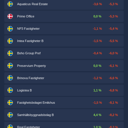
Aquaticus Real Estate
-3,6 %
-5,3 %
Prime Office
0,0 %
-5,3 %
NP3 Fastigheter
-1,1 %
-5,4 %
Intea Fastigheter B
-1,5 %
-5,5 %
Boho Group Pref
-0,4 %
-6,0 %
Preservium Property
0,0 %
-6,1 %
Brinova Fastigheter
-1,2 %
-6,6 %
Logistea B
1,1 %
-6,8 %
Fastighetsbolaget Emilshus
-1,5 %
-8,1 %
Samhällsbyggnadsbolag B
4,4 %
-8,2 %
Real Fastigheter
1,0 %
-8,3 %