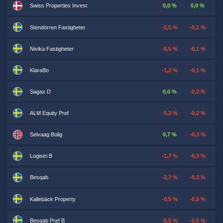
Swiss Properties Invest
0,0 %
0,0 %
Stendörren Fastigheter
-2,5 %
-0,1 %
Nivika Fastigheter
-0,5 %
-0,1 %
KlaraBo
-1,2 %
-0,1 %
Sagax D
0,0 %
-0,2 %
ALM Equity Pref
-0,2 %
-0,2 %
Selvaag Bolig
0,7 %
-0,3 %
Logistri B
-1,7 %
-0,3 %
Besqab
-2,7 %
-0,3 %
Kallebäck Property
-0,5 %
-0,5 %
Besqab Pref B
-0,5 %
-0,5 %