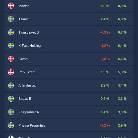
Movinn
8,0 %
8,0 %
Titania
2,4 %
6,8 %
Tingsvalvet B
-4,3 %
6,7 %
K-Fast Holding
-1,3 %
6,4 %
Cemat
-1,8 %
5,5 %
Park Street
1,9 %
5,3 %
Arlandastad
2,2 %
4,4 %
Sagax B
0,9 %
3,1 %
Fastpartner A
1,4 %
3,0 %
Prisma Properties
-3,2 %
2,9 %