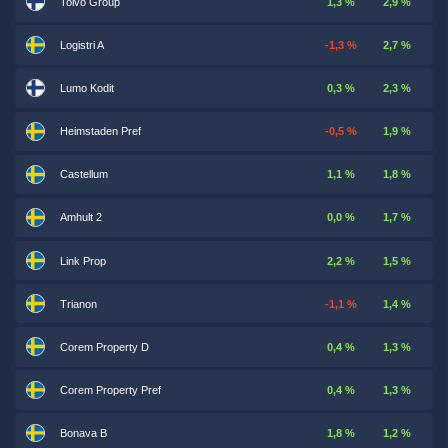
Toivo Group
1,3 %
2,9 %
Logistri A
-1,3 %
2,7 %
Lumo Kodit
0,3 %
2,3 %
Heimstaden Pref
-0,5 %
1,9 %
Castellum
1,1 %
1,8 %
Amhult 2
0,0 %
1,7 %
Link Prop
2,2 %
1,5 %
Trianon
-1,1 %
1,4 %
Corem Property D
0,4 %
1,3 %
Corem Property Pref
0,4 %
1,3 %
Bonava B
1,8 %
1,2 %