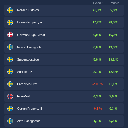
1 week
1 month
Norden Estates
41,0 %
55,8 %
Corem Property A
17,2 %
28,0 %
German High Street
0,0 %
16,2 %
Neobo Fastigheter
6,0 %
13,9 %
Studentbostäder
5,8 %
13,2 %
Acrinova B
2,7 %
12,4 %
Preservia Pref
-20,0 %
11,1 %
RomReal
4,3 %
9,9 %
Corem Property B
-0,1 %
9,3 %
Altra Fastigheter
1,7 %
9,2 %