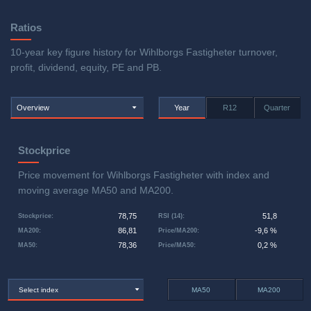
Ratios
10-year key figure history for Wihlborgs Fastigheter turnover,
profit, dividend, equity, PE and PB.
Overview
Year
R12
Quarter
Stockprice
Price movement for Wihlborgs Fastigheter with index and
moving average MA50 and MA200.
78,75
51,8
Stockprice
:
RSI (14)
:
86,81
-9,6 %
MA200
:
Price/MA200
:
78,36
0,2 %
MA50
:
Price/MA50
:
Select index
MA50
MA200