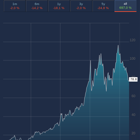
all
1m
6m
1y
3y
5y
697,0 %
-2,0 %
-14,2 %
-18,1 %
-2,0 %
-24,8 %
120
100
80
78.8
60
40
20