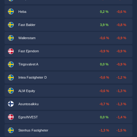
Heba
0,2 %
-0,6 %
Fast Balder
3,9 %
-0,8 %
Wallenstam
-0,6 %
-0,9 %
Fast Ejendom
-0,9 %
-0,9 %
Tingsvalvet A
0,0 %
-0,9 %
Intea Fastigheter D
-0,6 %
-1,2 %
ALM Equity
-0,6 %
-1,3 %
Asuntosalkku
-0,7 %
-1,3 %
EgnsINVEST
0,0 %
-1,4 %
Stenhus Fastigheter
-1,3 %
-1,5 %