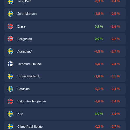
Insig Pref
-0,3 %
-2,4 %
John Mattson
-1,8 %
-2,5 %
Entra
0,2 %
-2,6 %
Borgestad
0,0 %
-2,7 %
Acrinova A
-4,9 %
-2,7 %
Investors House
-0,6 %
-2,8 %
Hufvudstaden A
-1,0 %
-3,1 %
Eastnine
-0,1 %
-3,4 %
Baltic Sea Properties
-4,6 %
-3,4 %
K2A
1,0 %
-3,4 %
Cibus Real Estate
-0,2 %
-3,7 %