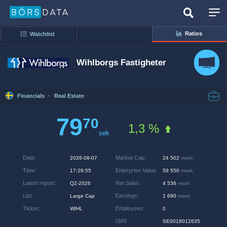
Ratios
Watchlist
Wihlborgs Fastigheter
Financials
·
Real Estate
79
70
1,3 %
sek
Date
:
Market Cap
:
2026-08-07
24 502
msek
Time
:
Enterprise Value
:
17:29:55
59 550
msek
Latest report
:
Net Sales
:
Q2-2026
4 536
msek
List
:
Earnings
:
Large Cap
1 690
msek
Ticker
:
Employees
:
WIHL
0
ISIN
:
SE0018012635