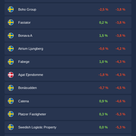
Boho Group
-2,5 %
-3,8 %
Fastator
0,2 %
-3,8 %
Bonava A
1,5 %
-3,8 %
Atrium Ljungberg
-0,6 %
-4,2 %
Fabege
1,0 %
-4,3 %
Agat Ejendomme
-1,8 %
-4,3 %
Bonäsudden
-0,7 %
-4,5 %
Catena
0,9 %
-4,6 %
Platzer Fastigheter
0,3 %
-5,3 %
Swedish Logistic Property
0,0 %
-5,3 %