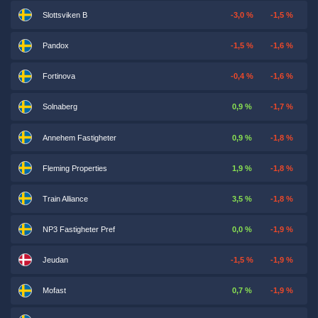
Slottsviken B
-3,0 %
-1,5 %
Pandox
-1,5 %
-1,6 %
Fortinova
-0,4 %
-1,6 %
Solnaberg
0,9 %
-1,7 %
Annehem Fastigheter
0,9 %
-1,8 %
Fleming Properties
1,9 %
-1,8 %
Train Alliance
3,5 %
-1,8 %
NP3 Fastigheter Pref
0,0 %
-1,9 %
Jeudan
-1,5 %
-1,9 %
Mofast
0,7 %
-1,9 %