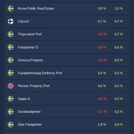
Krona Public Real Estate
0,0 %
1,0 %
Citycon
0,7 %
0,7 %
Tingsvalvet Pref
-0,3 %
0,7 %
Fastpartner D
-0,6 %
0,6 %
Genova Property
-1,6 %
0,5 %
Fastighetsbolag Emilshus Pref
0,0 %
0,5 %
Pioneer Property Pref
0,0 %
0,5 %
Sagax A
-0,6 %
0,3 %
Sveafastigheter
-1,1 %
0,2 %
Diös Fastigheter
1,9 %
0,0 %