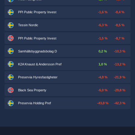
PPI Public Property Invest
-1,6 %
-8,4 %
Tessin Nordic
-6,3 %
-8,5 %
PPI Public Property Invest
-1,5 %
-8,7 %
Samhällsbyggnadsbolag D
0,2 %
-10,3 %
K2A Knaust & Andersson Pref
1,0 %
-13,2 %
Preservia Hyresfastigheter
-4,8 %
-21,9 %
Black Sea Property
-6,0 %
-29,8 %
Preservia Holding Pref
-43,8 %
-42,3 %