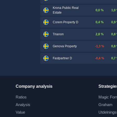
Krona Public Real
0,0 %
1,0
Estate
0,4 %
0,9
Corem Property D
2,8 %
0,8
Trianon
-1,3 %
0,8
Genova Property
-0,4 %
0,7
Fastpartner D
Company analysis
Strategie
Ratios
Magic For
Analysis
Graham
Value
Utdelnings