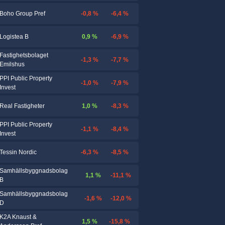
-0,8 %
-6,4 %
Boho Group Pref
0,9 %
-6,9 %
Logistea B
Fastighetsbolaget
-1,3 %
-7,7 %
Emilshus
PPI Public Property
-1,0 %
-7,9 %
Invest
1,0 %
-8,3 %
Real Fastigheter
PPI Public Property
-1,1 %
-8,4 %
Invest
-6,3 %
-8,5 %
Tessin Nordic
Samhällsbyggnadsbolag
1,1 %
-11,1 %
B
Samhällsbyggnadsbolag
-1,6 %
-12,0 %
D
K2A Knaust &
1,5 %
-15,8 %