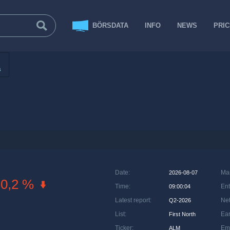
BÖRSDATA
INFO
NEWS
PRI
s
Date
:
Ma
2026-08-07
-0,2 %
Time
:
Ent
09:00:04
Latest report
:
Net
Q2-2026
List
:
Ea
First North
Ticker
:
Em
ALM