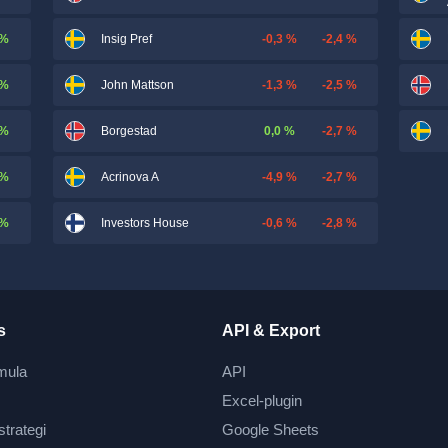
 %
-0,3 %
-2,4 %
Insig Pref
 %
-1,3 %
-2,5 %
John Mattson
 %
0,0 %
-2,7 %
Borgestad
 %
-4,9 %
-2,7 %
Acrinova A
 %
-0,6 %
-2,8 %
Investors House
s
API & Export
mula
API
Excel-plugin
strategi
Google Sheets