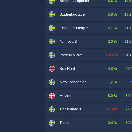
5,6 %
13,5
Neobo Fastigheter
5,8 %
13,2
Studentbostäder
2,1 %
11,7
Corem Property B
2,0 %
11,6
Acrinova B
-20,0 %
11,1
Preservia Pref
4,3 %
9,9
RomReal
1,7 %
9,2
Altra Fastigheter
8,0 %
8,0
Movinn
-4,7 %
7,6
Tingsvalvet B
2,4 %
6,8
Titania