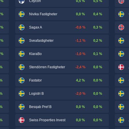
 %
0,5 %
0,5 %
Citycon
 %
0,0 %
0,4 %
Nivika Fastigheter
 %
-0,6 %
0,3 %
Sagax A
 %
-1,1 %
0,2 %
Sveafastigheter
 %
-1,0 %
0,1 %
KlaraBo
 %
-2,4 %
0,0 %
Stendörren Fastigheter
 %
4,2 %
0,0 %
Fastator
 %
-2,0 %
0,0 %
Logistri B
 %
0,0 %
0,0 %
Besqab Pref B
 %
0,0 %
0,0 %
Swiss Properties Invest