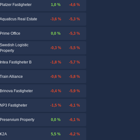
1,0 %
-4,6 %
Platzer Fastigheter
-3,6 %
-5,3 %
Aquaticus Real Estate
0,0 %
-5,3 %
Prime Office
Swedish Logistic
-0,3 %
-5,5 %
Property
-1,8 %
-5,7 %
Intea Fastigheter B
-0,6 %
-5,8 %
Train Alliance
-0,4 %
-5,9 %
Brinova Fastigheter
-1,5 %
-6,1 %
NP3 Fastigheter
0,0 %
-6,1 %
Preservium Property
5,5 %
-6,2 %
K2A