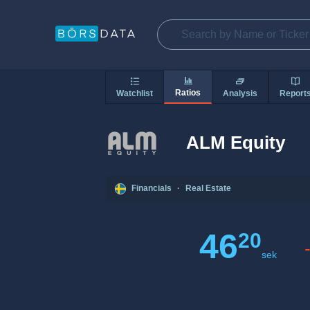
Ratios
Watchlist
Analysis
Report
ALM Equity
Financials
·
Real Estate
46
20
sek