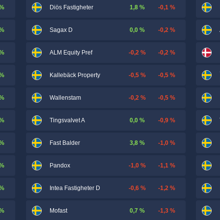
 %
1,8 %
-0,1 %
Diös Fastigheter
 %
0,0 %
-0,2 %
Sagax D
 %
-0,2 %
-0,2 %
ALM Equity Pref
 %
-0,5 %
-0,5 %
Kallebäck Property
 %
-0,2 %
-0,5 %
Wallenstam
 %
0,0 %
-0,9 %
Tingsvalvet A
 %
3,8 %
-1,0 %
Fast Balder
 %
-1,0 %
-1,1 %
Pandox
 %
-0,6 %
-1,2 %
Intea Fastigheter D
 %
0,7 %
-1,3 %
Mofast