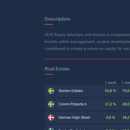
Description
ALM Equity develops and invests in companies 
brands within management, project development,
considered to create a return on equity for e
Real Estate
1 week
1 mo
53,8 %
70,0
Norden Estates
17,2 %
28,0
Corem Property A
0,0 %
16,2
German High Street