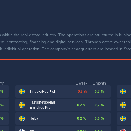
within the real estate industry. The operations are structured in bus
 contracting, financing and digital services. Through active ownership,
ach individual operation. The company's headquarters are located in St
nth
1 week
1 month
 %
-0,3 %
0,7 %
Tingsvalvet Pref
Fastighetsbolag
 %
0,2 %
0,7 %
Emilshus Pref
 %
0,2 %
0,6 %
Heba