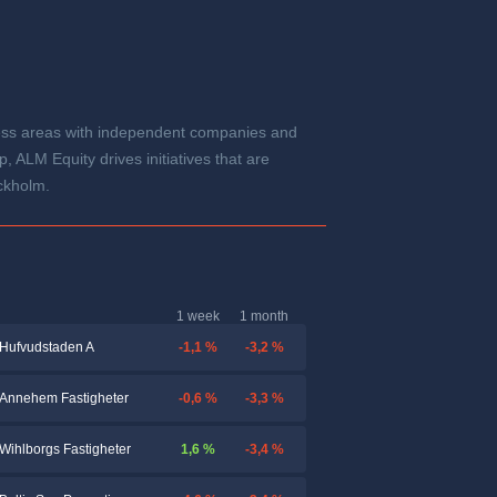
iness areas with independent companies and
 ALM Equity drives initiatives that are
ockholm.
1 week
1 month
-1,1 %
-3,2 %
Hufvudstaden A
-0,6 %
-3,3 %
Annehem Fastigheter
1,6 %
-3,4 %
Wihlborgs Fastigheter