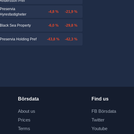
Andersson Pref
Preservia
-4,8 %
-21,9 %
Hyresfastigheter
-6,0 %
-29,8 %
Black Sea Property
-43,8 %
-42,3 %
Preservia Holding Pref
Börsdata
Find us
About us
FB Börsdata
Prices
Twitter
Terms
Youtube