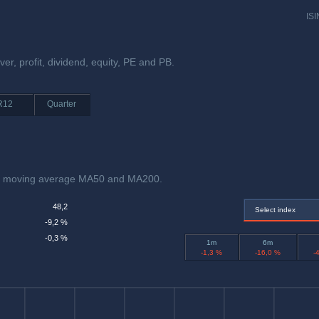
ISI
er, profit, dividend, equity, PE and PB.
R12
Quarter
nd moving average MA50 and MA200.
48,2
Select index
-9,2 %
-0,3 %
1m
6m
-1,3 %
-16,0 %
-