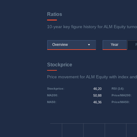
Ratios
10-year key figure history for ALM Equity turnov
Overview
Year
Stockprice
Price movement for ALM Equity with index a
Stockprice
:
46,20
RSI (14)
:
MA200
:
50,88
Price/MA200
:
MA50
:
46,36
Price/MA50
: