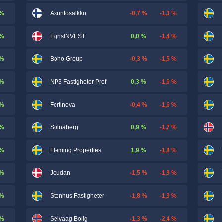
 %
-0,7 %
-1,3 %
Asuntosalkku
 %
0,0 %
-1,4 %
EgnsINVEST
 %
-0,3 %
-1,5 %
Boho Group
 %
0,3 %
-1,6 %
NP3 Fastigheter Pref
 %
-0,4 %
-1,6 %
Fortinova
 %
0,9 %
-1,7 %
Solnaberg
 %
1,9 %
-1,8 %
Fleming Properties
 %
-1,5 %
-1,9 %
Jeudan
 %
-1,8 %
-1,9 %
Stenhus Fastigheter
 %
-1,3 %
-2,4 %
Selvaag Bolig