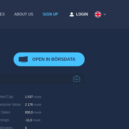
CES
ABOUT US
SIGN UP
LOGIN
OPEN IN BÖRSDATA
rket Cap
:
1 537
msek
erprise Value
:
2 176
msek
 Sales
:
830,0
msek
rnings
:
-11,0
msek
ployees
:
0