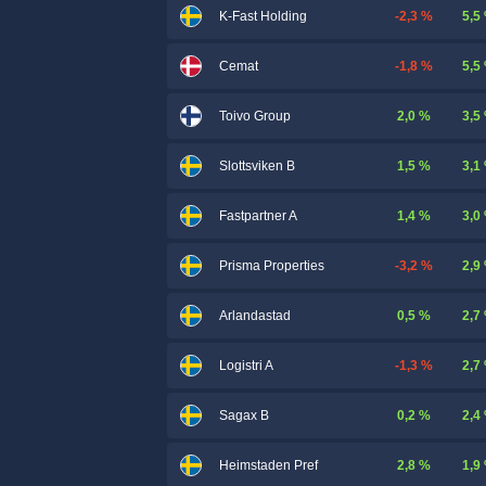
-2,3 %
5,5
K-Fast Holding
-1,8 %
5,5
Cemat
2,0 %
3,5
Toivo Group
1,5 %
3,1
Slottsviken B
1,4 %
3,0
Fastpartner A
-3,2 %
2,9
Prisma Properties
0,5 %
2,7
Arlandastad
-1,3 %
2,7
Logistri A
0,2 %
2,4
Sagax B
2,8 %
1,9
Heimstaden Pref