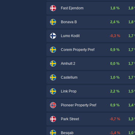
1,8 %
1,8
Fast Ejendom
2,4 %
1,8
Bonava B
-0,3 %
1,7
Lumo Kodit
0,9 %
1,7
Corem Property Pref
0,0 %
1,7
Amhult 2
1,0 %
1,7
Castellum
2,2 %
1,5
Link Prop
0,9 %
1,4
Pioneer Property Pref
-0,7 %
1,3
Park Street
-1,4 %
1,0
Besqab