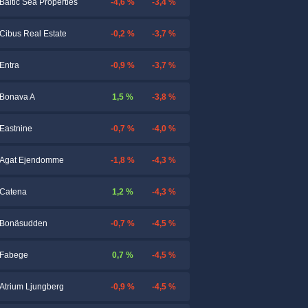
-4,6 %
-3,4 %
Baltic Sea Properties
-0,2 %
-3,7 %
Cibus Real Estate
-0,9 %
-3,7 %
Entra
1,5 %
-3,8 %
Bonava A
-0,7 %
-4,0 %
Eastnine
-1,8 %
-4,3 %
Agat Ejendomme
1,2 %
-4,3 %
Catena
-0,7 %
-4,5 %
Bonäsudden
0,7 %
-4,5 %
Fabege
-0,9 %
-4,5 %
Atrium Ljungberg