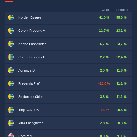
1 week
1 month
Norden Estates
41,0 %
55,8 %
Corem Property A
12,7 %
23,1 %
Neobo Fastigheter
6,7 %
14,7 %
Corem Property B
2,7 %
12,4 %
Acrinova B
2,0 %
11,6 %
Preservia Pref
-20,0 %
11,1 %
Studentbostäder
3,8 %
11,1 %
Tingsvalvet B
-1,0 %
10,3 %
Altra Fastigheter
2,8 %
10,3 %
RomReal
0,0 %
9,9 %