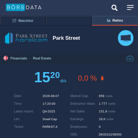
Ratios
Watchlist
Park Street
Financials
·
Real Estate
15
20
0,0 %
dkk
Date
:
Market Cap
:
2026-08-07
659
mdkk
Time
:
Enterprise Value
:
17:20:00
1 777
mdkk
Latest report
:
Net Sales
:
Q4-2025
151,9
mdkk
List
:
Earnings
:
Small Cap
18,6
mdkk
Ticker
:
Employees
:
PARKST A
0
ISIN
:
DK0010158500