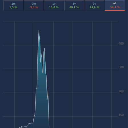
all
1m
6m
1y
3y
5y
-56,4 %
1,3 %
-3,8 %
13,4 %
40,7 %
29,9 %
400
300
200
100