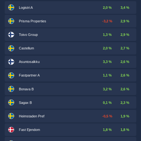
Logistri A
2,0 %
3,4 %
Prisma Properties
-3,2 %
2,9 %
Toivo Group
1,3 %
2,9 %
Castellum
2,0 %
2,7 %
Asuntosalkku
3,3 %
2,6 %
Fastpartner A
1,1 %
2,6 %
Bonava B
3,2 %
2,6 %
Sagax B
0,1 %
2,3 %
Heimstaden Pref
-0,5 %
1,9 %
Fast Ejendom
1,8 %
1,8 %