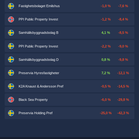
Fastighetsbolaget Emilshus
-1,0 %
-7,6 %
PPI Public Property Invest
-1,2 %
-8,4 %
Samhällsbyggnadsbolag B
4,1 %
-8,5 %
PPI Public Property Invest
-2,2 %
-9,0 %
Samhällsbyggnadsbolag D
0,8 %
-9,8 %
Preservia Hyresfastigheter
7,2 %
-12,1 %
K2A Knaust & Andersson Pref
-0,5 %
-14,5 %
Black Sea Property
-6,0 %
-29,8 %
Preservia Holding Pref
-25,0 %
-42,3 %