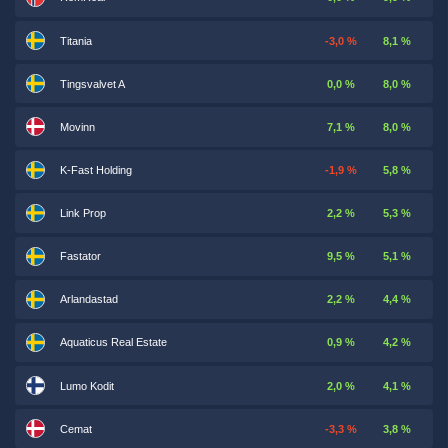
Titania
-3,0 %
8,1 %
Tingsvalvet A
0,0 %
8,0 %
Movinn
7,1 %
8,0 %
K-Fast Holding
-1,9 %
5,8 %
Link Prop
2,2 %
5,3 %
Fastator
9,5 %
5,1 %
Arlandastad
2,2 %
4,4 %
Aquaticus Real Estate
0,9 %
4,2 %
Lumo Kodit
2,0 %
4,1 %
Cemat
-3,3 %
3,8 %