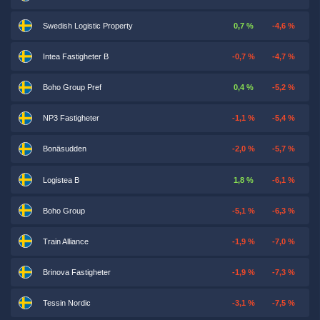
Swedish Logistic Property
0,7 %
-4,6 %
Intea Fastigheter B
-0,7 %
-4,7 %
Boho Group Pref
0,4 %
-5,2 %
NP3 Fastigheter
-1,1 %
-5,4 %
Bonäsudden
-2,0 %
-5,7 %
Logistea B
1,8 %
-6,1 %
Boho Group
-5,1 %
-6,3 %
Train Alliance
-1,9 %
-7,0 %
Brinova Fastigheter
-1,9 %
-7,3 %
Tessin Nordic
-3,1 %
-7,5 %