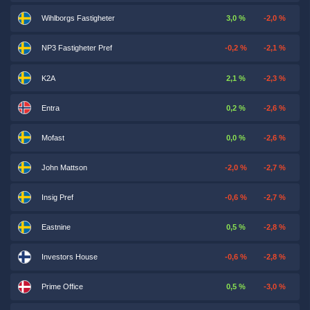
Wihlborgs Fastigheter
3,0 %
-2,0 %
NP3 Fastigheter Pref
-0,2 %
-2,1 %
K2A
2,1 %
-2,3 %
Entra
0,2 %
-2,6 %
Mofast
0,0 %
-2,6 %
John Mattson
-2,0 %
-2,7 %
Insig Pref
-0,6 %
-2,7 %
Eastnine
0,5 %
-2,8 %
Investors House
-0,6 %
-2,8 %
Prime Office
0,5 %
-3,0 %