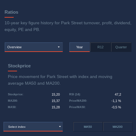
Ratios
10-year key figure history for Park Street turnover, profit, dividend,
equity, PE and PB.
Overview
Year
R12
Quarter
Stockprice
Price movement for Park Street with index and moving
average MA50 and MA200.
15,20
47,2
Stockprice
:
RSI (14)
:
15,37
-1,1 %
MA200
:
Price/MA200
:
15,28
-0,5 %
MA50
:
Price/MA50
:
Select index
MA50
MA200