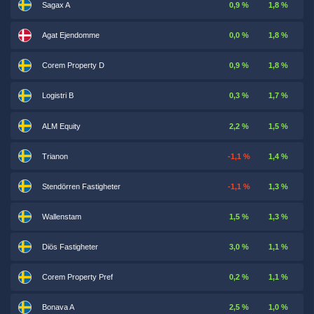
Sagax A
0,9 %
1,8 %
Agat Ejendomme
0,0 %
1,8 %
Corem Property D
0,9 %
1,8 %
Logistri B
0,3 %
1,7 %
ALM Equity
2,2 %
1,5 %
Trianon
-1,1 %
1,4 %
Stendörren Fastigheter
-1,1 %
1,3 %
Wallenstam
1,5 %
1,3 %
Diös Fastigheter
3,0 %
1,1 %
Corem Property Pref
0,2 %
1,1 %
Bonava A
2,5 %
1,0 %