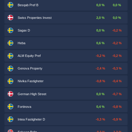
Besqab Pref B
0,0 %
0,0 %
Swiss Properties Invest
2,0 %
0,0 %
Sagax D
0,0 %
-0,2 %
Heba
0,6 %
-0,2 %
ALM Equity Pref
-0,2 %
-0,2 %
Genova Property
-2,4 %
-0,3 %
Nivika Fastigheter
-0,8 %
-0,4 %
German High Street
0,0 %
-0,7 %
Fortinova
0,4 %
-0,8 %
Intea Fastigheter D
-0,3 %
-0,9 %
Selvaag Bolig
-0,3 %
-1,3 %