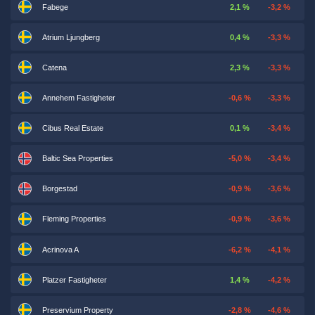
Fabege
2,1 %
-3,2 %
Atrium Ljungberg
0,4 %
-3,3 %
Catena
2,3 %
-3,3 %
Annehem Fastigheter
-0,6 %
-3,3 %
Cibus Real Estate
0,1 %
-3,4 %
Baltic Sea Properties
-5,0 %
-3,4 %
Borgestad
-0,9 %
-3,6 %
Fleming Properties
-0,9 %
-3,6 %
Acrinova A
-6,2 %
-4,1 %
Platzer Fastigheter
1,4 %
-4,2 %
Preservium Property
-2,8 %
-4,6 %