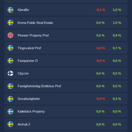
KlaraBo
-0,1 %
1,0 %
Krona Public Real Estate
0,0 %
1,0 %
Pioneer Property Pref
0,5 %
0,9 %
Tingsvalvet Pref
-0,3 %
0,7 %
Fastpartner D
-0,6 %
0,6 %
Citycon
0,5 %
0,5 %
Fastighetsbolag Emilshus Pref
0,0 %
0,5 %
Sveafastigheter
-0,9 %
0,3 %
Kallebäck Property
0,0 %
0,0 %
Amhult 2
0,9 %
0,0 %