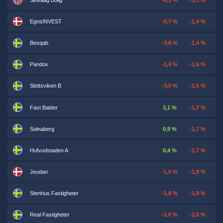
EgnsINVEST
-0,7 %
-1,4 %
Besqab
-3,8 %
-1,4 %
Pandox
-1,4 %
-1,5 %
Slottsviken B
-3,0 %
-1,5 %
Fast Balder
3,1 %
-1,7 %
Solnaberg
0,9 %
-1,7 %
Hufvudstaden A
0,4 %
-1,7 %
Jeudan
-1,5 %
-1,9 %
Stenhus Fastigheter
-1,8 %
-1,9 %
Real Fastigheter
-1,0 %
-2,0 %