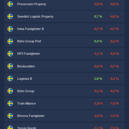
Preservium Property
-2,8 %
-4,6 %
Swedish Logistic Property
0,7 %
-4,6 %
Intea Fastigheter B
-0,7 %
-4,7 %
Boho Group Pref
0,4 %
-5,2 %
NP3 Fastigheter
-1,1 %
-5,4 %
Bonäsudden
-2,0 %
-5,7 %
Logistea B
1,8 %
-6,1 %
Boho Group
-5,1 %
-6,3 %
Train Alliance
-1,9 %
-7,0 %
Brinova Fastigheter
-1,9 %
-7,3 %
Tessin Nordic
-3,1 %
-7,5 %