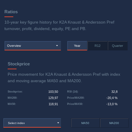
Ratios
10-year key figure history for K2A Knaust & Andersson Pref
turnover, profit, dividend, equity, PE and PB.
Overview
Year
R12
Quarter
Stockprice
Price movement for K2A Knaust & Andersson Pref with index
and moving average MA50 and MA200.
103,50
32,8
Stockprice
:
RSI (14)
:
129,97
-20,4 %
MA200
:
Price/MA200
:
118,91
-13,0 %
MA50
:
Price/MA50
:
Select index
MA50
MA200