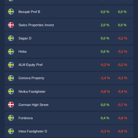
Besqab Pref B
0,0 %
0,0 %
Swiss Properties Invest
2,0 %
0,0 %
Sagax D
0,0 %
-0,2 %
Heba
0,6 %
-0,2 %
ALM Equity Pref
-0,2 %
-0,2 %
Genova Property
-2,4 %
-0,3 %
Nivika Fastigheter
-0,8 %
-0,4 %
German High Street
0,0 %
-0,7 %
Fortinova
0,4 %
-0,8 %
Intea Fastigheter D
-0,3 %
-0,9 %