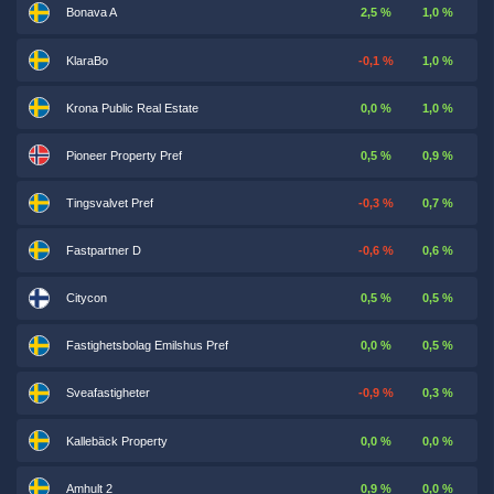
Bonava A
2,5 %
1,0 %
KlaraBo
-0,1 %
1,0 %
Krona Public Real Estate
0,0 %
1,0 %
Pioneer Property Pref
0,5 %
0,9 %
Tingsvalvet Pref
-0,3 %
0,7 %
Fastpartner D
-0,6 %
0,6 %
Citycon
0,5 %
0,5 %
Fastighetsbolag Emilshus Pref
0,0 %
0,5 %
Sveafastigheter
-0,9 %
0,3 %
Kallebäck Property
0,0 %
0,0 %
Amhult 2
0,9 %
0,0 %