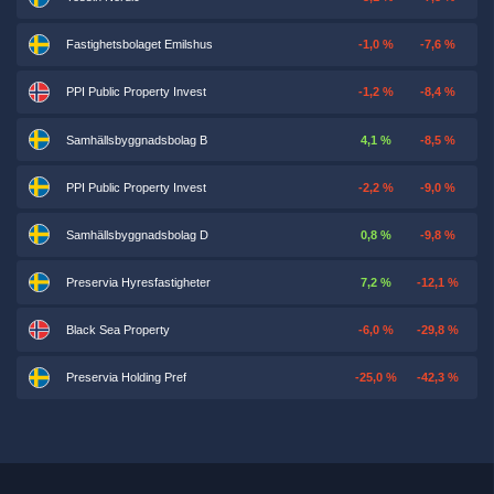
Fastighetsbolaget Emilshus
-1,0 %
-7,6 %
PPI Public Property Invest
-1,2 %
-8,4 %
Samhällsbyggnadsbolag B
4,1 %
-8,5 %
PPI Public Property Invest
-2,2 %
-9,0 %
Samhällsbyggnadsbolag D
0,8 %
-9,8 %
Preservia Hyresfastigheter
7,2 %
-12,1 %
Black Sea Property
-6,0 %
-29,8 %
Preservia Holding Pref
-25,0 %
-42,3 %