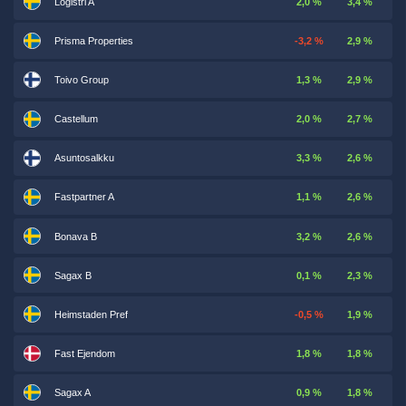
Logistri A
2,0 %
3,4 %
Prisma Properties
-3,2 %
2,9 %
Toivo Group
1,3 %
2,9 %
Castellum
2,0 %
2,7 %
Asuntosalkku
3,3 %
2,6 %
Fastpartner A
1,1 %
2,6 %
Bonava B
3,2 %
2,6 %
Sagax B
0,1 %
2,3 %
Heimstaden Pref
-0,5 %
1,9 %
Fast Ejendom
1,8 %
1,8 %
Sagax A
0,9 %
1,8 %