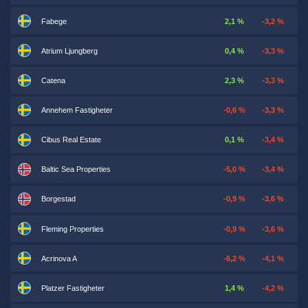
Fabege
2,1 %
-3,2 %
Atrium Ljungberg
0,4 %
-3,3 %
Catena
2,3 %
-3,3 %
Annehem Fastigheter
-0,6 %
-3,3 %
Cibus Real Estate
0,1 %
-3,4 %
Baltic Sea Properties
-5,0 %
-3,4 %
Borgestad
-0,9 %
-3,6 %
Fleming Properties
-0,9 %
-3,6 %
Acrinova A
-6,2 %
-4,1 %
Platzer Fastigheter
1,4 %
-4,2 %