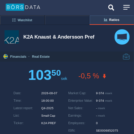
Ratios
Watchlist
K2A Knaust & Andersson Pref
Financials
·
Real Estate
103
50
-0,5 %
sek
Date
:
Market Cap
:
2026-08-07
9 074
msek
Time
:
Enterprise Value
:
18:00:00
9 074
msek
Latest report
:
Net Sales
:
Q4-2025
-
msek
List
:
Earnings
:
Small Cap
-
msek
Ticker
:
Employees
:
K2A PREF
0
ISIN
:
SE0006852075