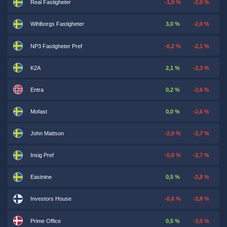
Real Fastigheter
-1,0 %
-2,0 %
Wihlborgs Fastigheter
3,0 %
-2,0 %
NP3 Fastigheter Pref
-0,2 %
-2,1 %
K2A
2,1 %
-2,3 %
Entra
0,2 %
-2,6 %
Mofast
0,0 %
-2,6 %
John Mattson
-2,0 %
-2,7 %
Insig Pref
-0,6 %
-2,7 %
Eastnine
0,5 %
-2,8 %
Investors House
-0,6 %
-2,8 %
Prime Office
0,5 %
-3,0 %