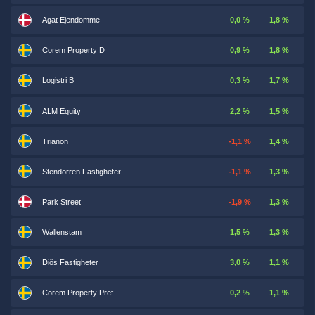
Agat Ejendomme
0,0 %
1,8 %
Corem Property D
0,9 %
1,8 %
Logistri B
0,3 %
1,7 %
ALM Equity
2,2 %
1,5 %
Trianon
-1,1 %
1,4 %
Stendörren Fastigheter
-1,1 %
1,3 %
Park Street
-1,9 %
1,3 %
Wallenstam
1,5 %
1,3 %
Diös Fastigheter
3,0 %
1,1 %
Corem Property Pref
0,2 %
1,1 %