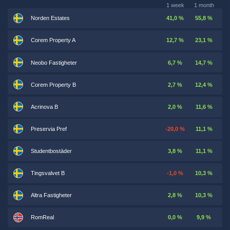
1 week
1 month
Norden Estates
41,0 %
55,8 %
Corem Property A
12,7 %
23,1 %
Neobo Fastigheter
6,7 %
14,7 %
Corem Property B
2,7 %
12,4 %
Acrinova B
2,0 %
11,6 %
Preservia Pref
-20,0 %
11,1 %
Studentbostäder
3,8 %
11,1 %
Tingsvalvet B
-1,0 %
10,3 %
Altra Fastigheter
2,8 %
10,3 %
RomReal
0,0 %
9,9 %