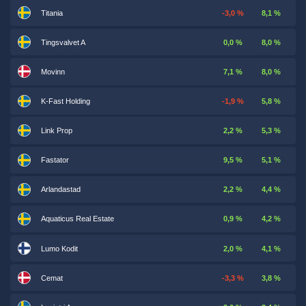
Titania
-3,0 %
8,1 %
Tingsvalvet A
0,0 %
8,0 %
Movinn
7,1 %
8,0 %
K-Fast Holding
-1,9 %
5,8 %
Link Prop
2,2 %
5,3 %
Fastator
9,5 %
5,1 %
Arlandastad
2,2 %
4,4 %
Aquaticus Real Estate
0,9 %
4,2 %
Lumo Kodit
2,0 %
4,1 %
Cemat
-3,3 %
3,8 %