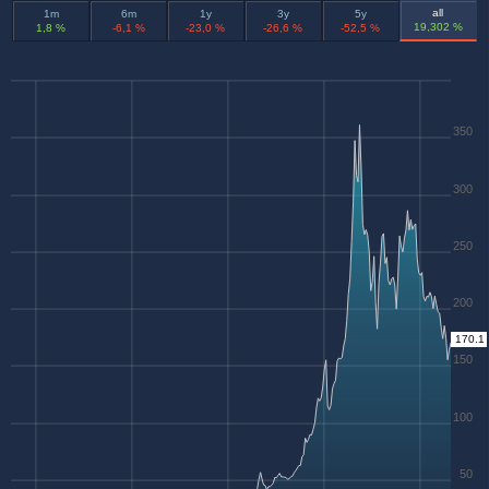
all
1m
6m
1y
3y
5y
19,302 %
1,8 %
-6,1 %
-23,0 %
-26,6 %
-52,5 %
350
300
250
200
170.1
150
100
50