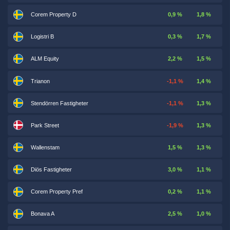
Corem Property D
0,9 %
1,8 %
Logistri B
0,3 %
1,7 %
ALM Equity
2,2 %
1,5 %
Trianon
-1,1 %
1,4 %
Stendörren Fastigheter
-1,1 %
1,3 %
Park Street
-1,9 %
1,3 %
Wallenstam
1,5 %
1,3 %
Diös Fastigheter
3,0 %
1,1 %
Corem Property Pref
0,2 %
1,1 %
Bonava A
2,5 %
1,0 %