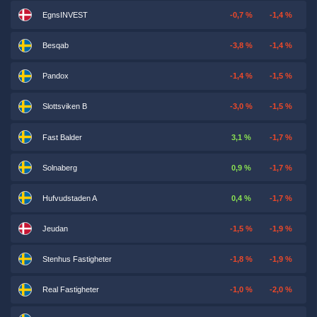
EgnsINVEST
-0,7 %
-1,4 %
Besqab
-3,8 %
-1,4 %
Pandox
-1,4 %
-1,5 %
Slottsviken B
-3,0 %
-1,5 %
Fast Balder
3,1 %
-1,7 %
Solnaberg
0,9 %
-1,7 %
Hufvudstaden A
0,4 %
-1,7 %
Jeudan
-1,5 %
-1,9 %
Stenhus Fastigheter
-1,8 %
-1,9 %
Real Fastigheter
-1,0 %
-2,0 %