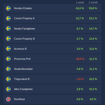
1 week
1 month
Norden Estates
41,0 %
55,8 %
Corem Property A
12,7 %
23,1 %
Neobo Fastigheter
6,7 %
14,7 %
Corem Property B
2,7 %
12,4 %
Acrinova B
2,0 %
11,6 %
Preservia Pref
-20,0 %
11,1 %
Studentbostäder
3,8 %
11,1 %
Tingsvalvet B
-1,0 %
10,3 %
Altra Fastigheter
2,8 %
10,3 %
RomReal
0,0 %
9,9 %