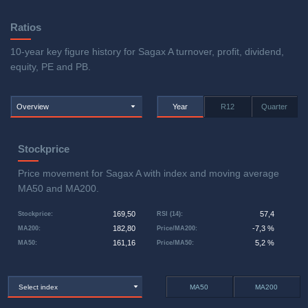
Ratios
10-year key figure history for Sagax A turnover, profit, dividend,
equity, PE and PB.
Overview
Year
R12
Quarter
Stockprice
Price movement for Sagax A with index and moving average
MA50 and MA200.
169,50
57,4
Stockprice
:
RSI (14)
:
182,80
-7,3 %
MA200
:
Price/MA200
:
161,16
5,2 %
MA50
:
Price/MA50
:
Select index
MA50
MA200