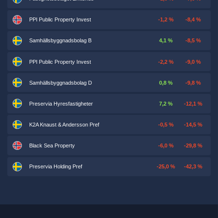
PPI Public Property Invest
-1,2 %
-8,4 %
Samhällsbyggnadsbolag B
4,1 %
-8,5 %
PPI Public Property Invest
-2,2 %
-9,0 %
Samhällsbyggnadsbolag D
0,8 %
-9,8 %
Preservia Hyresfastigheter
7,2 %
-12,1 %
K2A Knaust & Andersson Pref
-0,5 %
-14,5 %
Black Sea Property
-6,0 %
-29,8 %
Preservia Holding Pref
-25,0 %
-42,3 %