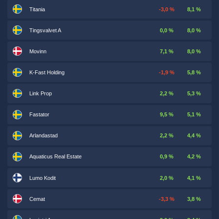
Titania
-3,0 %
8,1 %
Tingsvalvet A
0,0 %
8,0 %
Movinn
7,1 %
8,0 %
K-Fast Holding
-1,9 %
5,8 %
Link Prop
2,2 %
5,3 %
Fastator
9,5 %
5,1 %
Arlandastad
2,2 %
4,4 %
Aquaticus Real Estate
0,9 %
4,2 %
Lumo Kodit
2,0 %
4,1 %
Cemat
-3,3 %
3,8 %