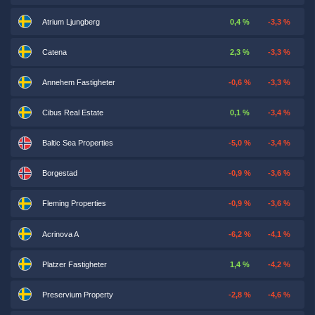
Atrium Ljungberg
0,4 %
-3,3 %
Catena
2,3 %
-3,3 %
Annehem Fastigheter
-0,6 %
-3,3 %
Cibus Real Estate
0,1 %
-3,4 %
Baltic Sea Properties
-5,0 %
-3,4 %
Borgestad
-0,9 %
-3,6 %
Fleming Properties
-0,9 %
-3,6 %
Acrinova A
-6,2 %
-4,1 %
Platzer Fastigheter
1,4 %
-4,2 %
Preservium Property
-2,8 %
-4,6 %