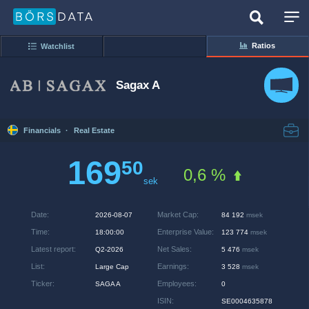
Ratios
Watchlist
Sagax A
Financials
·
Real Estate
169
50
0,6 %
sek
Date
:
Market Cap
:
2026-08-07
84 192
msek
Time
:
Enterprise Value
:
18:00:00
123 774
msek
Latest report
:
Net Sales
:
Q2-2026
5 476
msek
List
:
Earnings
:
Large Cap
3 528
msek
Ticker
:
Employees
:
SAGA A
0
ISIN
:
SE0004635878