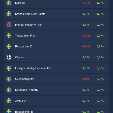
KlaraBo
-0,1 %
1,0 %
Krona Public Real Estate
0,0 %
1,0 %
Pioneer Property Pref
0,5 %
0,9 %
Tingsvalvet Pref
-0,3 %
0,7 %
Fastpartner D
-0,6 %
0,6 %
Citycon
0,5 %
0,5 %
Fastighetsbolag Emilshus Pref
0,0 %
0,5 %
Sveafastigheter
-0,9 %
0,3 %
Kallebäck Property
0,0 %
0,0 %
Amhult 2
0,9 %
0,0 %
Besqab Pref B
0,0 %
0,0 %