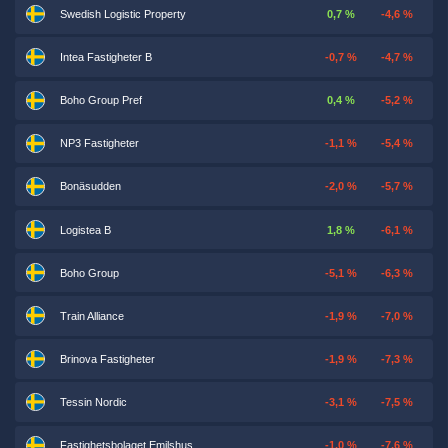
Swedish Logistic Property
0,7 %
-4,6 %
Intea Fastigheter B
-0,7 %
-4,7 %
Boho Group Pref
0,4 %
-5,2 %
NP3 Fastigheter
-1,1 %
-5,4 %
Bonäsudden
-2,0 %
-5,7 %
Logistea B
1,8 %
-6,1 %
Boho Group
-5,1 %
-6,3 %
Train Alliance
-1,9 %
-7,0 %
Brinova Fastigheter
-1,9 %
-7,3 %
Tessin Nordic
-3,1 %
-7,5 %
Fastighetsbolaget Emilshus
-1,0 %
-7,6 %