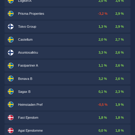
Logistri A
2,0 %
3,4 %
Prisma Properties
-3,2 %
2,9 %
Toivo Group
1,3 %
2,9 %
Castellum
2,0 %
2,7 %
Asuntosalkku
3,3 %
2,6 %
Fastpartner A
1,1 %
2,6 %
Bonava B
3,2 %
2,6 %
Sagax B
0,1 %
2,3 %
Heimstaden Pref
-0,5 %
1,9 %
Fast Ejendom
1,8 %
1,8 %
Agat Ejendomme
0,0 %
1,8 %