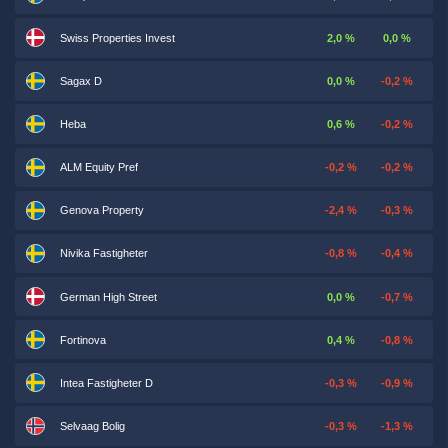
Swiss Properties Invest
2,0 %
0,0 %
Sagax D
0,0 %
-0,2 %
Heba
0,6 %
-0,2 %
ALM Equity Pref
-0,2 %
-0,2 %
Genova Property
-2,4 %
-0,3 %
Nivika Fastigheter
-0,8 %
-0,4 %
German High Street
0,0 %
-0,7 %
Fortinova
0,4 %
-0,8 %
Intea Fastigheter D
-0,3 %
-0,9 %
Selvaag Bolig
-0,3 %
-1,3 %