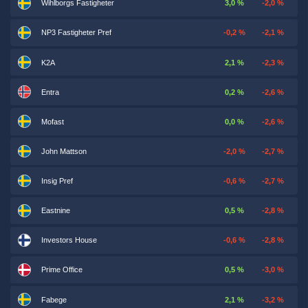
Wihlborgs Fastigheter
3,0 %
-2,0 %
NP3 Fastigheter Pref
-0,2 %
-2,1 %
K2A
2,1 %
-2,3 %
Entra
0,2 %
-2,6 %
Mofast
0,0 %
-2,6 %
John Mattson
-2,0 %
-2,7 %
Insig Pref
-0,6 %
-2,7 %
Eastnine
0,5 %
-2,8 %
Investors House
-0,6 %
-2,8 %
Prime Office
0,5 %
-3,0 %
Fabege
2,1 %
-3,2 %