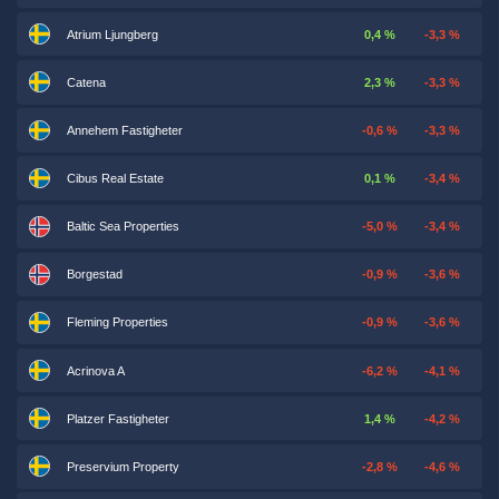
Atrium Ljungberg
0,4 %
-3,3 %
Catena
2,3 %
-3,3 %
Annehem Fastigheter
-0,6 %
-3,3 %
Cibus Real Estate
0,1 %
-3,4 %
Baltic Sea Properties
-5,0 %
-3,4 %
Borgestad
-0,9 %
-3,6 %
Fleming Properties
-0,9 %
-3,6 %
Acrinova A
-6,2 %
-4,1 %
Platzer Fastigheter
1,4 %
-4,2 %
Preservium Property
-2,8 %
-4,6 %