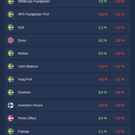
Wihlborgs Fastigheter
3,0 %
-2,0 %
NP3 Fastigheter Pref
-0,2 %
-2,1 %
K2A
2,1 %
-2,3 %
Entra
0,2 %
-2,6 %
Mofast
0,0 %
-2,6 %
John Mattson
-2,0 %
-2,7 %
Insig Pref
-0,6 %
-2,7 %
Eastnine
0,5 %
-2,8 %
Investors House
-0,6 %
-2,8 %
Prime Office
0,5 %
-3,0 %
Fabege
2,1 %
-3,2 %