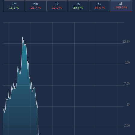
all
1m
6m
1y
3y
5y
-100,0 %
11,1 %
-21,7 %
-12,3 %
20,5 %
-86,0 %
12.5k
10k
7.5k
5k
2.5k