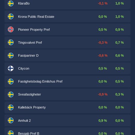
KlaraBo
-0,1 %
1,0 %
Krona Public Real Estate
0,0 %
1,0 %
Pioneer Property Pref
0,5 %
0,9 %
Tingsvalvet Pref
-0,3 %
0,7 %
Fastpartner D
-0,6 %
0,6 %
Citycon
0,5 %
0,5 %
Fastighetsbolag Emilshus Pref
0,0 %
0,5 %
Sveafastigheter
-0,9 %
0,3 %
Kallebäck Property
0,0 %
0,0 %
Amhult 2
0,9 %
0,0 %
Besqab Pref B
0,0 %
0,0 %