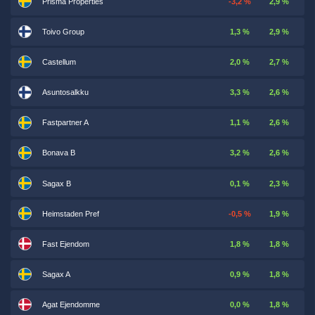
Prisma Properties
-3,2 %
2,9 %
Toivo Group
1,3 %
2,9 %
Castellum
2,0 %
2,7 %
Asuntosalkku
3,3 %
2,6 %
Fastpartner A
1,1 %
2,6 %
Bonava B
3,2 %
2,6 %
Sagax B
0,1 %
2,3 %
Heimstaden Pref
-0,5 %
1,9 %
Fast Ejendom
1,8 %
1,8 %
Sagax A
0,9 %
1,8 %
Agat Ejendomme
0,0 %
1,8 %