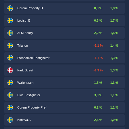
Corem Property D
0,9 %
1,8 %
Logistri B
0,3 %
1,7 %
ALM Equity
2,2 %
1,5 %
Trianon
-1,1 %
1,4 %
Stendörren Fastigheter
-1,1 %
1,3 %
Park Street
-1,9 %
1,3 %
Wallenstam
1,5 %
1,3 %
Diös Fastigheter
3,0 %
1,1 %
Corem Property Pref
0,2 %
1,1 %
Bonava A
2,5 %
1,0 %