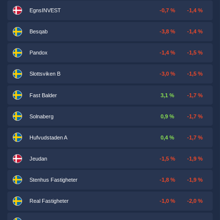
EgnsINVEST
-0,7 %
-1,4 %
Besqab
-3,8 %
-1,4 %
Pandox
-1,4 %
-1,5 %
Slottsviken B
-3,0 %
-1,5 %
Fast Balder
3,1 %
-1,7 %
Solnaberg
0,9 %
-1,7 %
Hufvudstaden A
0,4 %
-1,7 %
Jeudan
-1,5 %
-1,9 %
Stenhus Fastigheter
-1,8 %
-1,9 %
Real Fastigheter
-1,0 %
-2,0 %