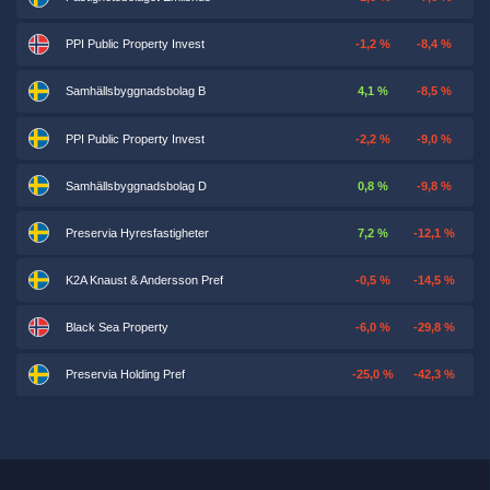
PPI Public Property Invest
-1,2 %
-8,4 %
Samhällsbyggnadsbolag B
4,1 %
-8,5 %
PPI Public Property Invest
-2,2 %
-9,0 %
Samhällsbyggnadsbolag D
0,8 %
-9,8 %
Preservia Hyresfastigheter
7,2 %
-12,1 %
K2A Knaust & Andersson Pref
-0,5 %
-14,5 %
Black Sea Property
-6,0 %
-29,8 %
Preservia Holding Pref
-25,0 %
-42,3 %