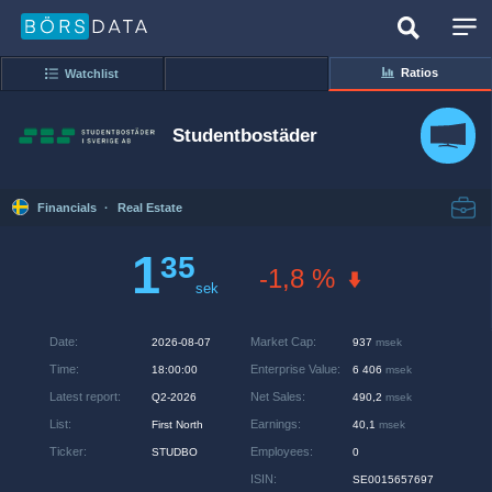
Ratios
Watchlist
Studentbostäder
Financials
·
Real Estate
1
35
-1,8 %
sek
Date
:
Market Cap
:
2026-08-07
937
msek
Time
:
Enterprise Value
:
18:00:00
6 406
msek
Latest report
:
Net Sales
:
Q2-2026
490,2
msek
List
:
Earnings
:
First North
40,1
msek
Ticker
:
Employees
:
STUDBO
0
ISIN
:
SE0015657697