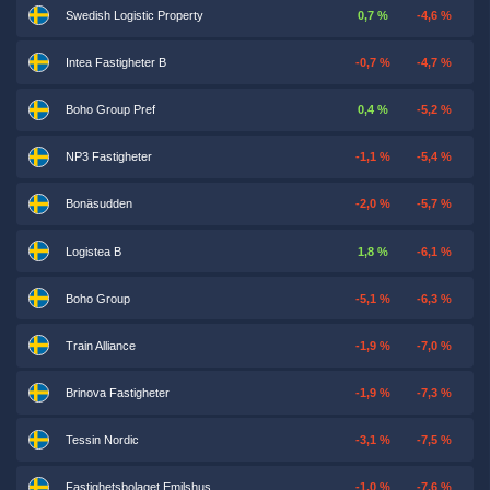
Swedish Logistic Property
0,7 %
-4,6 %
Intea Fastigheter B
-0,7 %
-4,7 %
Boho Group Pref
0,4 %
-5,2 %
NP3 Fastigheter
-1,1 %
-5,4 %
Bonäsudden
-2,0 %
-5,7 %
Logistea B
1,8 %
-6,1 %
Boho Group
-5,1 %
-6,3 %
Train Alliance
-1,9 %
-7,0 %
Brinova Fastigheter
-1,9 %
-7,3 %
Tessin Nordic
-3,1 %
-7,5 %
Fastighetsbolaget Emilshus
-1,0 %
-7,6 %