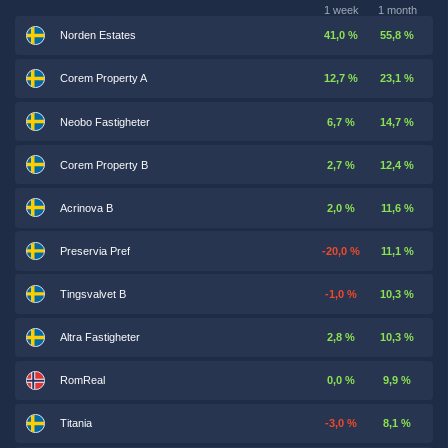
1 week
1 month
Norden Estates
41,0 %
55,8 %
Corem Property A
12,7 %
23,1 %
Neobo Fastigheter
6,7 %
14,7 %
Corem Property B
2,7 %
12,4 %
Acrinova B
2,0 %
11,6 %
Preservia Pref
-20,0 %
11,1 %
Tingsvalvet B
-1,0 %
10,3 %
Altra Fastigheter
2,8 %
10,3 %
RomReal
0,0 %
9,9 %
Titania
-3,0 %
8,1 %