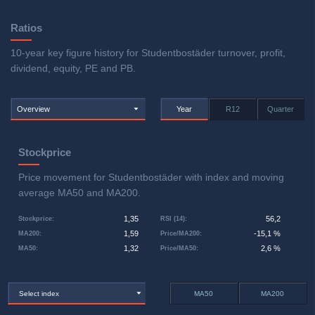
Ratios
10-year key figure history for Studentbostäder turnover, profit,
dividend, equity, PE and PB.
Overview
Year
R12
Quarter
Stockprice
Price movement for Studentbostäder with index and moving
average MA50 and MA200.
1,35
56,2
Stockprice
:
RSI (14)
:
1,59
-15,1 %
MA200
:
Price/MA200
:
1,32
2,6 %
MA50
:
Price/MA50
:
Select index
MA50
MA200