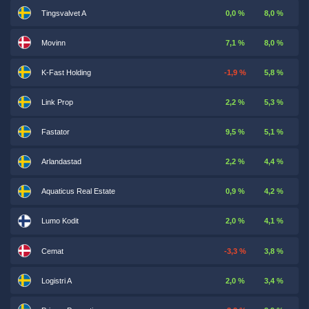
Tingsvalvet A
0,0 %
8,0 %
Movinn
7,1 %
8,0 %
K-Fast Holding
-1,9 %
5,8 %
Link Prop
2,2 %
5,3 %
Fastator
9,5 %
5,1 %
Arlandastad
2,2 %
4,4 %
Aquaticus Real Estate
0,9 %
4,2 %
Lumo Kodit
2,0 %
4,1 %
Cemat
-3,3 %
3,8 %
Logistri A
2,0 %
3,4 %