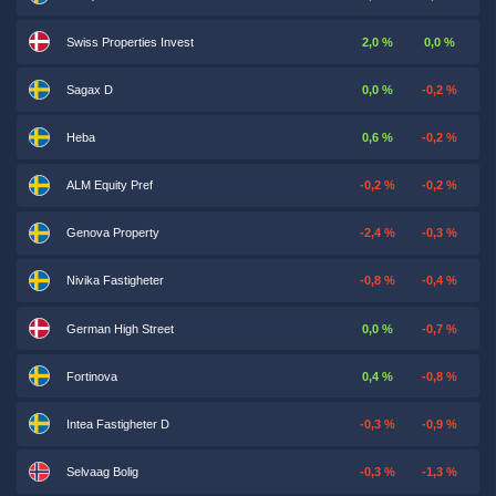
Swiss Properties Invest
2,0 %
0,0 %
Sagax D
0,0 %
-0,2 %
Heba
0,6 %
-0,2 %
ALM Equity Pref
-0,2 %
-0,2 %
Genova Property
-2,4 %
-0,3 %
Nivika Fastigheter
-0,8 %
-0,4 %
German High Street
0,0 %
-0,7 %
Fortinova
0,4 %
-0,8 %
Intea Fastigheter D
-0,3 %
-0,9 %
Selvaag Bolig
-0,3 %
-1,3 %