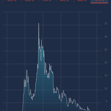
-40,0 %
-64,4 %
-76,9 %
-99,3 %
-99,6 %
35
30
25
20
15
10
5