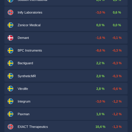
Inify Laboratories
-3,0 %
0,6 %
Zenicor Medical
0,0 %
0,0 %
Demant
-1,6 %
-0,1 %
BPC Instruments
-8,6 %
-0,3 %
Bactiguard
2,2 %
-0,3 %
SyntheticMR
2,0 %
-0,3 %
Vitrolife
2,8 %
-0,6 %
Integrum
-3,0 %
-1,2 %
Paxman
1,0 %
-1,2 %
EXACT Therapeutics
10,4 %
-1,3 %