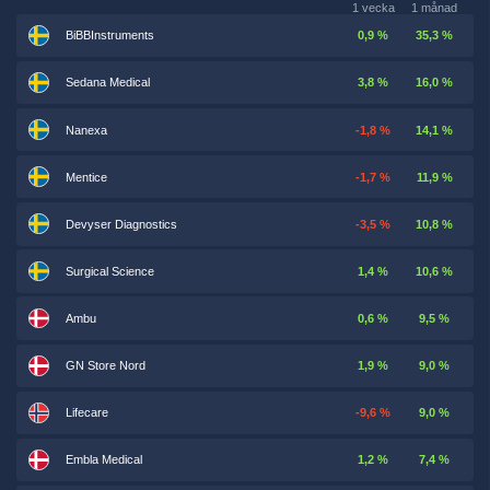
1 vecka
1 månad
BiBBInstruments
0,9 %
35,3 %
Sedana Medical
3,8 %
16,0 %
Nanexa
-1,8 %
14,1 %
Mentice
-1,7 %
11,9 %
Devyser Diagnostics
-3,5 %
10,8 %
Surgical Science
1,4 %
10,6 %
Ambu
0,6 %
9,5 %
GN Store Nord
1,9 %
9,0 %
Lifecare
-9,6 %
9,0 %
Embla Medical
1,2 %
7,4 %