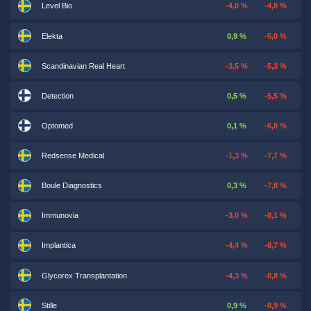
Level Bio
-4,0 %
-4,8 %
Elekta
0,9 %
-5,0 %
Scandinavian Real Heart
-3,5 %
-5,3 %
Detection
0,5 %
-5,5 %
Optomed
0,1 %
-6,8 %
Redsense Medical
-1,3 %
-7,7 %
Boule Diagnostics
0,3 %
-7,8 %
Immunovia
-3,0 %
-8,1 %
Implantica
-4,4 %
-8,7 %
Glycorex Transplantation
-4,3 %
-8,8 %
Stille
0,9 %
-8,9 %