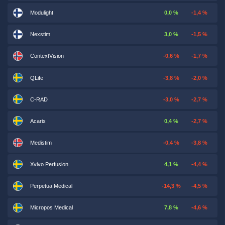
Modulight
0,0 %
-1,4 %
Nexstim
3,0 %
-1,5 %
ContextVision
-0,6 %
-1,7 %
QLife
-3,8 %
-2,0 %
C-RAD
-3,0 %
-2,7 %
Acarix
0,4 %
-2,7 %
Medistim
-0,4 %
-3,8 %
Xvivo Perfusion
4,1 %
-4,4 %
Perpetua Medical
-14,3 %
-4,5 %
Micropos Medical
7,8 %
-4,6 %