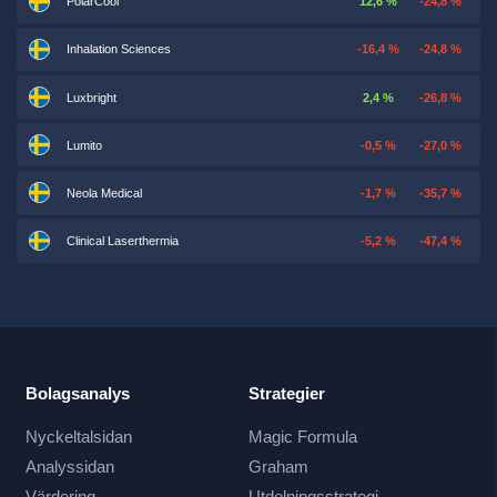
PolarCool
12,6 %
-24,8 %
Inhalation Sciences
-16,4 %
-24,8 %
Luxbright
2,4 %
-26,8 %
Lumito
-0,5 %
-27,0 %
Neola Medical
-1,7 %
-35,7 %
Clinical Laserthermia
-5,2 %
-47,4 %
Bolagsanalys
Strategier
Nyckeltalsidan
Magic Formula
Analyssidan
Graham
Värdering
Utdelningsstrategi