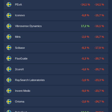
PExA
-14,1 %
-14,1 %
Iconovo
-6,8 %
-15,7 %
Vibrosense Dynamics
17,2 %
-16,1 %
Miris
-2,0 %
-16,7 %
Scibase
-8,3 %
-17,9 %
FluoGuide
-0,3 %
-20,7 %
2cureX
-4,6 %
-20,7 %
RaySearch Laboratories
-1,6 %
-23,3 %
Invent Medic
-9,0 %
-23,7 %
Ortoma
-2,6 %
-24,7 %