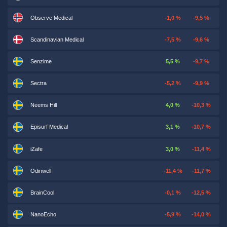
Observe Medical
-1,0 %
-9,5 %
Scandinavian Medical
-7,5 %
-9,6 %
Senzime
5,5 %
-9,7 %
Sectra
-5,2 %
-9,9 %
Neems Hill
4,0 %
-10,3 %
Episurf Medical
3,1 %
-10,7 %
iZafe
3,0 %
-11,4 %
Odinwell
-11,4 %
-11,7 %
BrainCool
-0,1 %
-12,5 %
NanoEcho
-5,9 %
-14,0 %