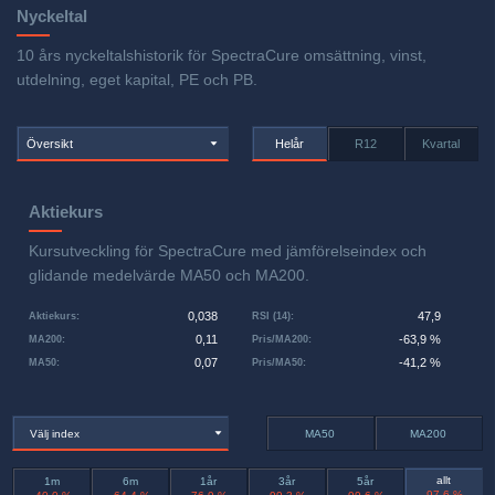
Nyckeltal
10 års nyckeltalshistorik för SpectraCure omsättning, vinst,
utdelning, eget kapital, PE och PB.
Översikt
Helår
R12
Kvartal
Aktiekurs
Kursutveckling för SpectraCure med jämförelseindex och
glidande medelvärde MA50 och MA200.
0,038
47,9
Aktiekurs
:
RSI (14)
:
0,11
-63,9 %
MA200
:
Pris/MA200
:
0,07
-41,2 %
MA50
:
Pris/MA50
:
Välj index
MA50
MA200
allt
1m
6m
1år
3år
5år
-97,6 %