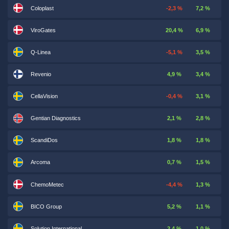
Coloplast
-2,3 %
7,2 %
ViroGates
20,4 %
6,9 %
Q-Linea
-5,1 %
3,5 %
Revenio
4,9 %
3,4 %
CellaVision
-0,4 %
3,1 %
Gentian Diagnostics
2,1 %
2,8 %
ScandiDos
1,8 %
1,8 %
Arcoma
0,7 %
1,5 %
ChemoMetec
-4,4 %
1,3 %
BICO Group
5,2 %
1,1 %
Solution International
2,4 %
1,0 %