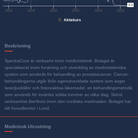
0
0.0
2016
2018
2020
2022
2024
2026
Aktiekurs
Beskrivning
SpectraCure är verksamt inom medicinteknik. Bolaget är
specialiserat inom forskning och utveckling av medicintekniska
system som används för behandling av prostatacancer. Cancer­­­
behandlingarna utgår ifrån egenutvecklade system som avger
laserljus­­källor och foto­reaktiva läkemedel, en behandlings­­metodik
som används för invärtes solida tumörer av olika slag. Störst
verksamhet återfinns inom den nordiska marknaden. Bolaget har
sitt huvudkontor i Lund.
Medicinsk Utrustning