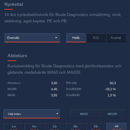
Nyckeltal
10 års nyckeltalshistorik för Boule Diagnostics omsättning, vinst,
utdelning, eget kapital, PE och PB.
Översikt
Helår
R12
Kvartal
Aktiekurs
Kursutveckling för Boule Diagnostics med jämförelseindex och
glidande medelvärde MA50 och MA200.
3,60
50,3
Aktiekurs
:
RSI (14)
:
4,40
-18,2 %
MA200
:
Pris/MA200
:
3,55
1,5 %
MA50
:
Pris/MA50
:
Välj index
MA50
MA200
allt
1m
6m
1år
3år
5år
-70,6 %