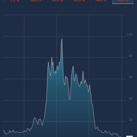
-7,2 %
-28,0 %
-43,2 %
-65,6 %
-94,0 %
100
80
60
40
20