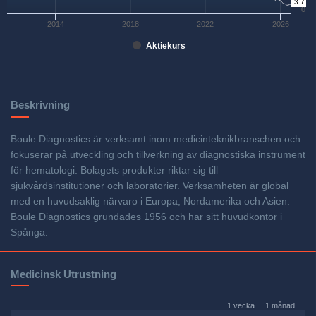
3.7
0
2014
2018
2022
2026
Aktiekurs
Beskrivning
Boule Diagnostics är verksamt inom medicinteknikbranschen och
fokuserar på utveckling och tillverkning av diagnostiska instrument
för hematologi. Bolagets produkter riktar sig till
sjukvårdsinstitutioner och laboratorier. Verksamheten är global
med en huvudsaklig närvaro i Europa, Nordamerika och Asien.
Boule Diagnostics grundades 1956 och har sitt huvudkontor i
Spånga.
Medicinsk Utrustning
1 vecka
1 månad