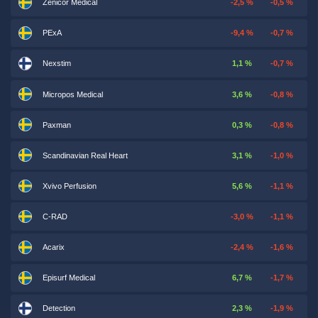
Zenicor Medical
-2,5 %
-0,5 %
PExA
-9,4 %
-0,7 %
Nexstim
1,1 %
-0,7 %
Micropos Medical
3,6 %
-0,8 %
Paxman
0,3 %
-0,8 %
Scandinavian Real Heart
3,1 %
-1,0 %
Xvivo Perfusion
5,6 %
-1,1 %
C-RAD
-3,0 %
-1,1 %
Acarix
-2,4 %
-1,6 %
Episurf Medical
6,7 %
-1,7 %
Detection
2,3 %
-1,9 %