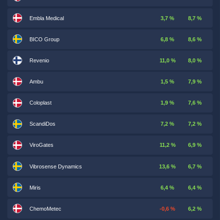
Embla Medical
3,7 %
8,7 %
BICO Group
6,8 %
8,6 %
Revenio
11,0 %
8,0 %
Ambu
1,5 %
7,9 %
Coloplast
1,9 %
7,6 %
ScandiDos
7,2 %
7,2 %
ViroGates
11,2 %
6,9 %
Vibrosense Dynamics
13,6 %
6,7 %
Miris
6,4 %
6,4 %
ChemoMetec
-0,6 %
6,2 %