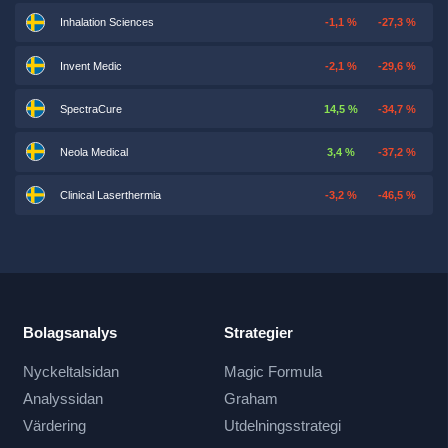
Inhalation Sciences
-1,1 %
-27,3 %
Invent Medic
-2,1 %
-29,6 %
SpectraCure
14,5 %
-34,7 %
Neola Medical
3,4 %
-37,2 %
Clinical Laserthermia
-3,2 %
-46,5 %
Bolagsanalys
Strategier
Nyckeltalsidan
Magic Formula
Analyssidan
Graham
Värdering
Utdelningsstrategi