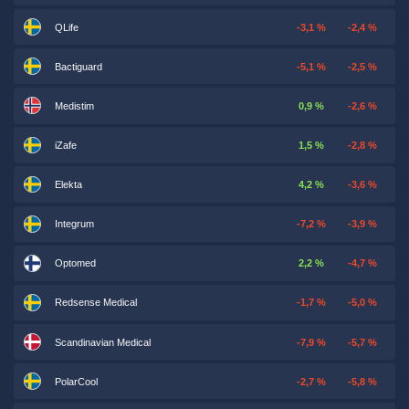
QLife
-3,1 %
-2,4 %
Bactiguard
-5,1 %
-2,5 %
Medistim
0,9 %
-2,6 %
iZafe
1,5 %
-2,8 %
Elekta
4,2 %
-3,6 %
Integrum
-7,2 %
-3,9 %
Optomed
2,2 %
-4,7 %
Redsense Medical
-1,7 %
-5,0 %
Scandinavian Medical
-7,9 %
-5,7 %
PolarCool
-2,7 %
-5,8 %