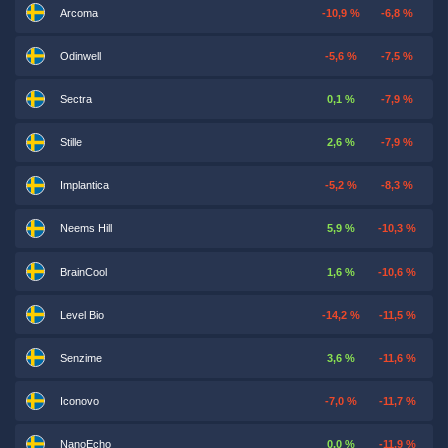
Arcoma
-10,9 %
-6,8 %
Odinwell
-5,6 %
-7,5 %
Sectra
0,1 %
-7,9 %
Stille
2,6 %
-7,9 %
Implantica
-5,2 %
-8,3 %
Neems Hill
5,9 %
-10,3 %
BrainCool
1,6 %
-10,6 %
Level Bio
-14,2 %
-11,5 %
Senzime
3,6 %
-11,6 %
Iconovo
-7,0 %
-11,7 %
NanoEcho
0,0 %
-11,9 %