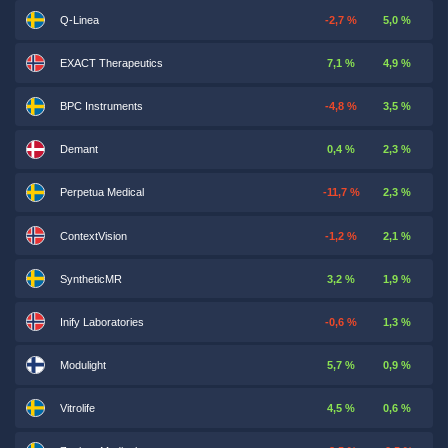
Q-Linea
-2,7 %
5,0 %
EXACT Therapeutics
7,1 %
4,9 %
BPC Instruments
-4,8 %
3,5 %
Demant
0,4 %
2,3 %
Perpetua Medical
-11,7 %
2,3 %
ContextVision
-1,2 %
2,1 %
SyntheticMR
3,2 %
1,9 %
Inify Laboratories
-0,6 %
1,3 %
Modulight
5,7 %
0,9 %
Vitrolife
4,5 %
0,6 %