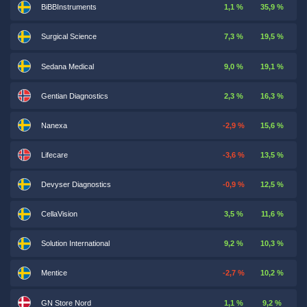
BiBBInstruments
1,1 %
35,9 %
Surgical Science
7,3 %
19,5 %
Sedana Medical
9,0 %
19,1 %
Gentian Diagnostics
2,3 %
16,3 %
Nanexa
-2,9 %
15,6 %
Lifecare
-3,6 %
13,5 %
Devyser Diagnostics
-0,9 %
12,5 %
CellaVision
3,5 %
11,6 %
Solution International
9,2 %
10,3 %
Mentice
-2,7 %
10,2 %
GN Store Nord
1,1 %
9,2 %