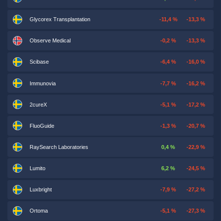
Glycorex Transplantation
-11,4 %
-13,3 %
Observe Medical
-0,2 %
-13,3 %
Scibase
-6,4 %
-16,0 %
Immunovia
-7,7 %
-16,2 %
2cureX
-5,1 %
-17,2 %
FluoGuide
-1,3 %
-20,7 %
RaySearch Laboratories
0,4 %
-22,9 %
Lumito
6,2 %
-24,5 %
Luxbright
-7,9 %
-27,2 %
Ortoma
-5,1 %
-27,3 %