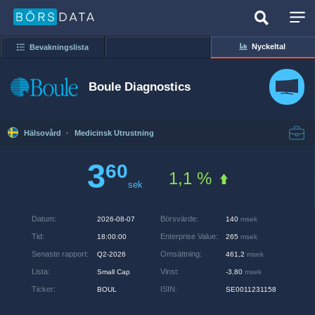
Nyckeltal
Bevakningslista
Boule Diagnostics
Hälsovård
·
Medicinsk Utrustning
3
60
1,1 %
sek
Datum
:
Börsvärde
:
2026-08-07
140
msek
Tid
:
Enterprise Value
:
18:00:00
265
msek
Senaste rapport
:
Omsättning
:
Q2-2026
461,2
msek
Lista
:
Vinst
:
Small Cap
-3,80
msek
Ticker
:
ISIN
:
BOUL
SE0011231158