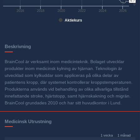
0.7
0
2016
2018
2020
2022
2024
2026
Aktiekurs
Beskrivning
BrainCool är verksamt inom medicinteknik. Bolaget utvecklar
produkter inom medicinsk kylning av hjärnan. Teknologin är
utvecklad som kylkuddar som appliceras på olika delar av
patientens kropp, där systemet kontrollerar kroppstemperaturen.
Produkterna används vid behandling av olika allvarliga tillstånd
innefattande stroke, hjärtstopp, samt hjärnskakning och migrän.
BrainCool grundades 2010 och har sitt huvudkontor i Lund.
Medicinsk Utrustning
1 vecka
1 månad