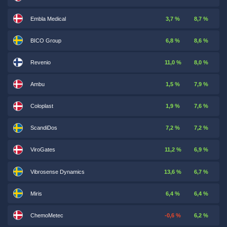
Embla Medical
3,7 %
8,7 %
BICO Group
6,8 %
8,6 %
Revenio
11,0 %
8,0 %
Ambu
1,5 %
7,9 %
Coloplast
1,9 %
7,6 %
ScandiDos
7,2 %
7,2 %
ViroGates
11,2 %
6,9 %
Vibrosense Dynamics
13,6 %
6,7 %
Miris
6,4 %
6,4 %
ChemoMetec
-0,6 %
6,2 %