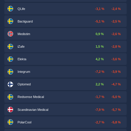
QLife
-3,1 %
-2,4 %
Bactiguard
-5,1 %
-2,5 %
Medistim
0,9 %
-2,6 %
iZafe
1,5 %
-2,8 %
Elekta
4,2 %
-3,6 %
Integrum
-7,2 %
-3,9 %
Optomed
2,2 %
-4,7 %
Redsense Medical
-1,7 %
-5,0 %
Scandinavian Medical
-7,9 %
-5,7 %
PolarCool
-2,7 %
-5,8 %