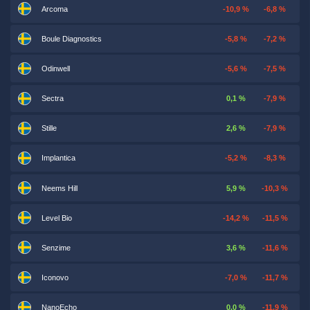
Arcoma
-10,9 %
-6,8 %
Boule Diagnostics
-5,8 %
-7,2 %
Odinwell
-5,6 %
-7,5 %
Sectra
0,1 %
-7,9 %
Stille
2,6 %
-7,9 %
Implantica
-5,2 %
-8,3 %
Neems Hill
5,9 %
-10,3 %
Level Bio
-14,2 %
-11,5 %
Senzime
3,6 %
-11,6 %
Iconovo
-7,0 %
-11,7 %
NanoEcho
0,0 %
-11,9 %