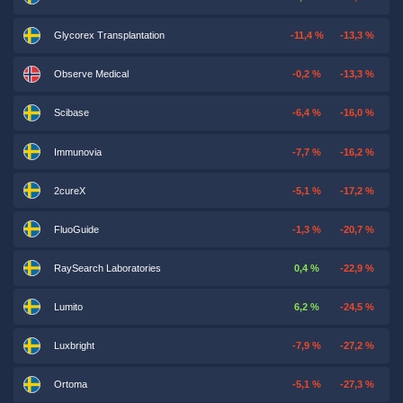
Glycorex Transplantation
-11,4 %
-13,3 %
Observe Medical
-0,2 %
-13,3 %
Scibase
-6,4 %
-16,0 %
Immunovia
-7,7 %
-16,2 %
2cureX
-5,1 %
-17,2 %
FluoGuide
-1,3 %
-20,7 %
RaySearch Laboratories
0,4 %
-22,9 %
Lumito
6,2 %
-24,5 %
Luxbright
-7,9 %
-27,2 %
Ortoma
-5,1 %
-27,3 %