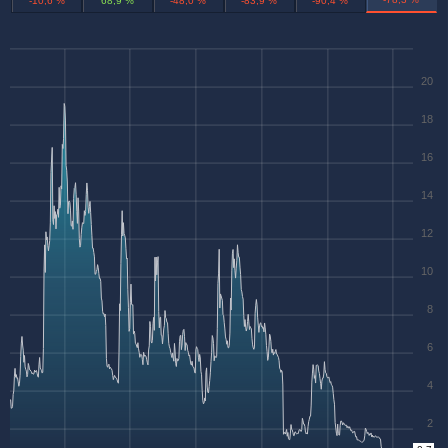
-10,6 %
68,9 %
-48,0 %
-83,9 %
-90,4 %
20
18
16
14
12
10
8
6
4
2