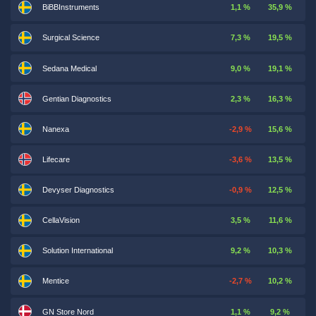
BiBBInstruments
1,1 %
35,9 %
Surgical Science
7,3 %
19,5 %
Sedana Medical
9,0 %
19,1 %
Gentian Diagnostics
2,3 %
16,3 %
Nanexa
-2,9 %
15,6 %
Lifecare
-3,6 %
13,5 %
Devyser Diagnostics
-0,9 %
12,5 %
CellaVision
3,5 %
11,6 %
Solution International
9,2 %
10,3 %
Mentice
-2,7 %
10,2 %
GN Store Nord
1,1 %
9,2 %