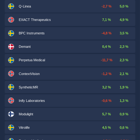
Q-Linea
-2,7 %
5,0 %
EXACT Therapeutics
7,1 %
4,9 %
BPC Instruments
-4,8 %
3,5 %
Demant
0,4 %
2,3 %
Perpetua Medical
-11,7 %
2,3 %
ContextVision
-1,2 %
2,1 %
SyntheticMR
3,2 %
1,9 %
Inify Laboratories
-0,6 %
1,3 %
Modulight
5,7 %
0,9 %
Vitrolife
4,5 %
0,6 %