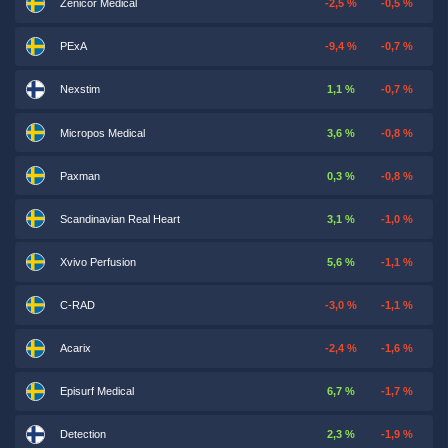
Zenicor Medical
-2,5 %
-0,5 %
PExA
-9,4 %
-0,7 %
Nexstim
1,1 %
-0,7 %
Micropos Medical
3,6 %
-0,8 %
Paxman
0,3 %
-0,8 %
Scandinavian Real Heart
3,1 %
-1,0 %
Xvivo Perfusion
5,6 %
-1,1 %
C-RAD
-3,0 %
-1,1 %
Acarix
-2,4 %
-1,6 %
Episurf Medical
6,7 %
-1,7 %
Detection
2,3 %
-1,9 %