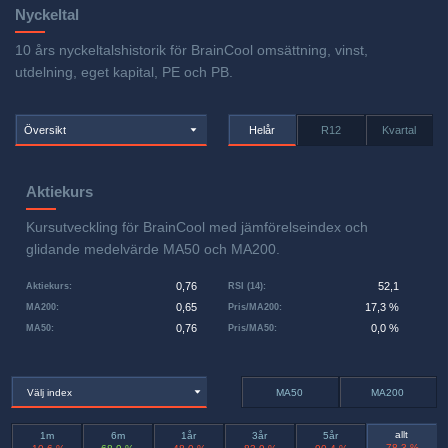
Nyckeltal
10 års nyckeltalshistorik för BrainCool omsättning, vinst,
utdelning, eget kapital, PE och PB.
Översikt
Helår
R12
Kvartal
Aktiekurs
Kursutveckling för BrainCool med jämförelseindex och
glidande medelvärde MA50 och MA200.
0,76
52,1
Aktiekurs
:
RSI (14)
:
0,65
17,3 %
MA200
:
Pris/MA200
:
0,76
0,0 %
MA50
:
Pris/MA50
:
Välj index
MA50
MA200
allt
1m
6m
1år
3år
5år
-78,3 %