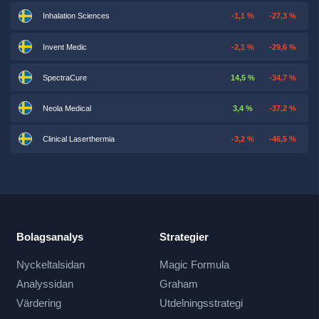
Inhalation Sciences
-1,1 %
-27,3 %
Invent Medic
-2,1 %
-29,6 %
SpectraCure
14,5 %
-34,7 %
Neola Medical
3,4 %
-37,2 %
Clinical Laserthermia
-3,2 %
-46,5 %
Bolagsanalys
Strategier
Nyckeltalsidan
Magic Formula
Analyssidan
Graham
Värdering
Utdelningsstrategi