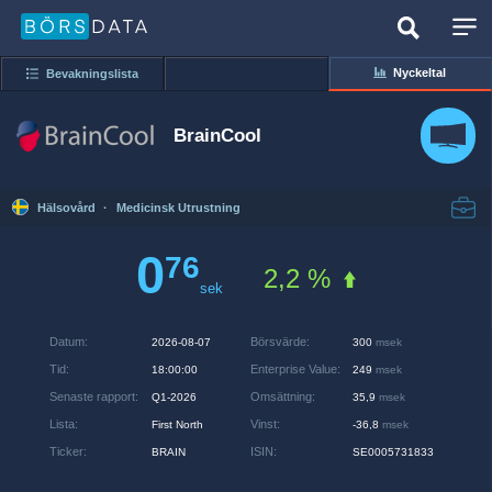
Nyckeltal
Bevakningslista
BrainCool
Hälsovård
·
Medicinsk Utrustning
0
76
2,2 %
sek
Datum
:
Börsvärde
:
2026-08-07
300
msek
Tid
:
Enterprise Value
:
18:00:00
249
msek
Senaste rapport
:
Omsättning
:
Q1-2026
35,9
msek
Lista
:
Vinst
:
First North
-36,8
msek
Ticker
:
ISIN
:
BRAIN
SE0005731833