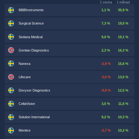
1 vecka
1 månad
BiBBInstruments
1,1 %
35,9 %
Surgical Science
7,3 %
19,5 %
Sedana Medical
9,0 %
19,1 %
Gentian Diagnostics
2,3 %
16,3 %
Nanexa
-2,9 %
15,6 %
Lifecare
-3,6 %
13,5 %
Devyser Diagnostics
-0,9 %
12,5 %
CellaVision
3,5 %
11,6 %
Solution International
9,2 %
10,3 %
Mentice
-2,7 %
10,2 %