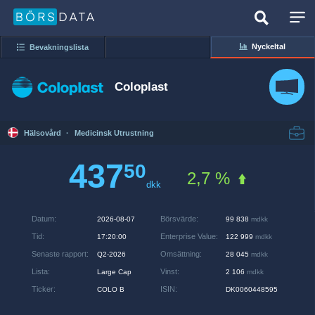
Nyckeltal
Bevakningslista
Coloplast
Hälsovård
·
Medicinsk Utrustning
437
50
2,7 %
dkk
Datum
:
Börsvärde
:
2026-08-07
99 838
mdkk
Tid
:
Enterprise Value
:
17:20:00
122 999
mdkk
Senaste rapport
:
Omsättning
:
Q2-2026
28 045
mdkk
Lista
:
Vinst
:
Large Cap
2 106
mdkk
Ticker
:
ISIN
:
COLO B
DK0060448595