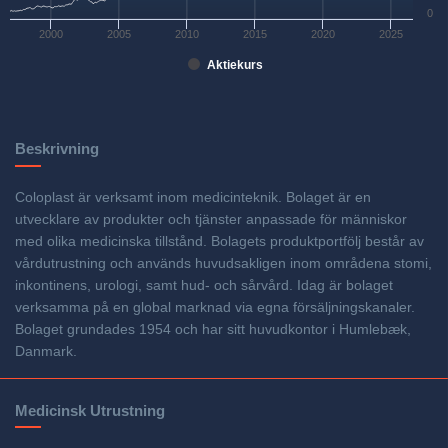
0
2000
2005
2010
2015
2020
2025
Aktiekurs
Beskrivning
Coloplast är verksamt inom medicinteknik. Bolaget är en
utvecklare av produkter och tjänster anpassade för människor
med olika medicinska tillstånd. Bolagets produktportfölj består av
vårdutrustning och används huvudsakligen inom områdena stomi,
inkontinens, urologi, samt hud- och sårvård. Idag är bolaget
verksamma på en global marknad via egna försäljningskanaler.
Bolaget grundades 1954 och har sitt huvudkontor i Humlebæk,
Danmark.
Medicinsk Utrustning