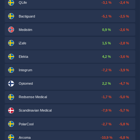
QLife
-3,1 %
-2,4 %
Bactiguard
-5,1 %
-2,5 %
Medistim
0,9 %
-2,6 %
iZafe
1,5 %
-2,8 %
Elekta
4,2 %
-3,6 %
Integrum
-7,2 %
-3,9 %
Optomed
2,2 %
-4,7 %
Redsense Medical
-1,7 %
-5,0 %
Scandinavian Medical
-7,9 %
-5,7 %
PolarCool
-2,7 %
-5,8 %
Arcoma
-10,9 %
-6,8 %