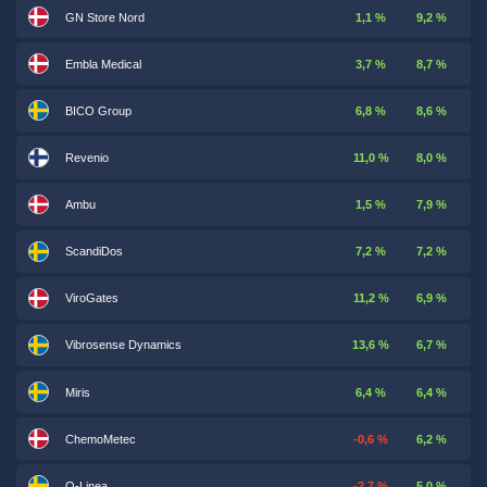
GN Store Nord
1,1 %
9,2 %
Embla Medical
3,7 %
8,7 %
BICO Group
6,8 %
8,6 %
Revenio
11,0 %
8,0 %
Ambu
1,5 %
7,9 %
ScandiDos
7,2 %
7,2 %
ViroGates
11,2 %
6,9 %
Vibrosense Dynamics
13,6 %
6,7 %
Miris
6,4 %
6,4 %
ChemoMetec
-0,6 %
6,2 %
Q-Linea
-2,7 %
5,0 %