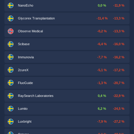
NanoEcho
0,0 %
-11,9 %
Glycorex Transplantation
-11,4 %
-13,3 %
Observe Medical
-0,2 %
-13,3 %
Scibase
-6,4 %
-16,0 %
Immunovia
-7,7 %
-16,2 %
2cureX
-5,1 %
-17,2 %
FluoGuide
-1,3 %
-20,7 %
RaySearch Laboratories
0,4 %
-22,9 %
Lumito
6,2 %
-24,5 %
Luxbright
-7,9 %
-27,2 %