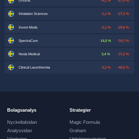
Ortoma
-5,1 %
-27,3 %
Inhalation Sciences
-1,1 %
-27,3 %
Invent Medic
-2,1 %
-29,6 %
SpectraCure
14,5 %
-34,7 %
Neola Medical
3,4 %
-37,2 %
Clinical Laserthermia
-3,2 %
-46,5 %
Bolagsanalys
Strategier
Nyckeltalsidan
Magic Formula
Analyssidan
Graham
Värdering
Utdelningsstrategi