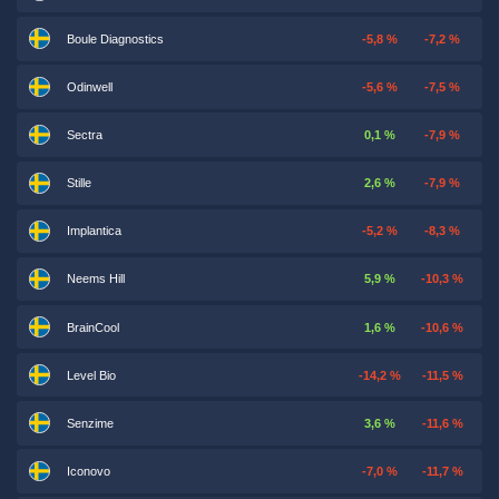
Boule Diagnostics
-5,8 %
-7,2 %
Odinwell
-5,6 %
-7,5 %
Sectra
0,1 %
-7,9 %
Stille
2,6 %
-7,9 %
Implantica
-5,2 %
-8,3 %
Neems Hill
5,9 %
-10,3 %
BrainCool
1,6 %
-10,6 %
Level Bio
-14,2 %
-11,5 %
Senzime
3,6 %
-11,6 %
Iconovo
-7,0 %
-11,7 %