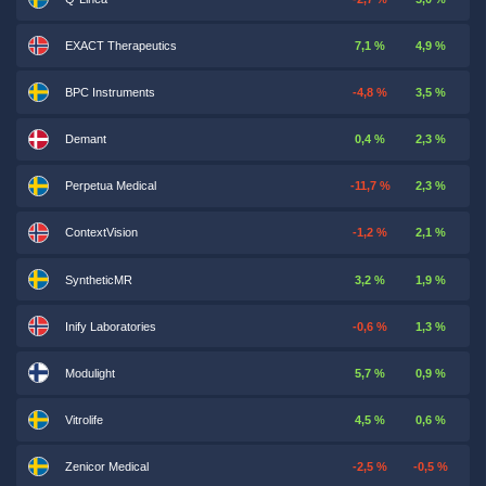
EXACT Therapeutics
7,1 %
4,9 %
BPC Instruments
-4,8 %
3,5 %
Demant
0,4 %
2,3 %
Perpetua Medical
-11,7 %
2,3 %
ContextVision
-1,2 %
2,1 %
SyntheticMR
3,2 %
1,9 %
Inify Laboratories
-0,6 %
1,3 %
Modulight
5,7 %
0,9 %
Vitrolife
4,5 %
0,6 %
Zenicor Medical
-2,5 %
-0,5 %