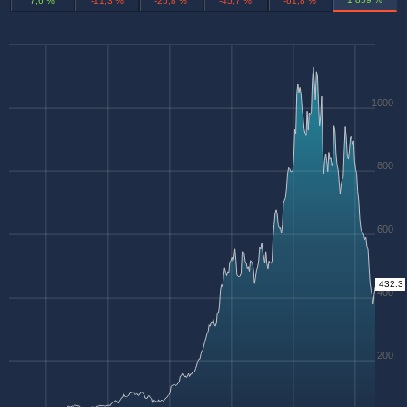
7,6 %
-11,3 %
-25,8 %
-45,7 %
-61,8 %
1000
800
600
432.3
400
200