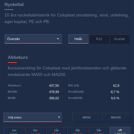
Nyckeltal
10 års nyckeltalshistorik för Coloplast omsättning, vinst, utdelning,
eget kapital, PE och PB.
Översikt
Helår
R12
Kvartal
Aktiekurs
Kursutveckling för Coloplast med jämförelseindex och glidande
medelvärde MA50 och MA200.
437,50
62,8
Aktiekurs
:
RSI (14)
:
478,99
-8,7 %
MA200
:
Pris/MA200
:
399,02
9,6 %
MA50
:
Pris/MA50
:
Välj index
MA50
MA200
allt
1m
6m
1år
3år
5år
1 859 %