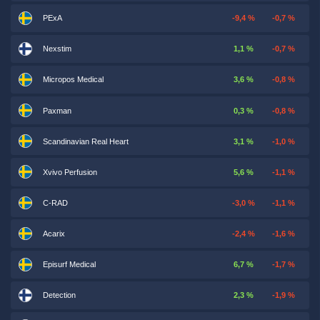
PExA
-9,4 %
-0,7 %
Nexstim
1,1 %
-0,7 %
Micropos Medical
3,6 %
-0,8 %
Paxman
0,3 %
-0,8 %
Scandinavian Real Heart
3,1 %
-1,0 %
Xvivo Perfusion
5,6 %
-1,1 %
C-RAD
-3,0 %
-1,1 %
Acarix
-2,4 %
-1,6 %
Episurf Medical
6,7 %
-1,7 %
Detection
2,3 %
-1,9 %