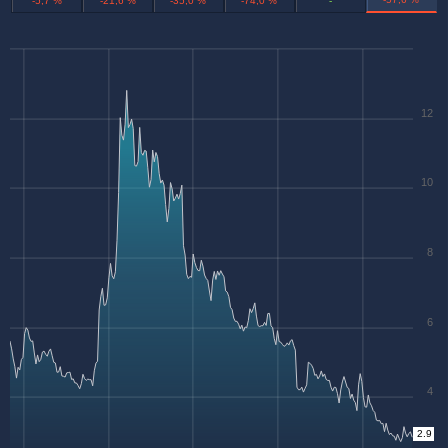
-5,7 %
-21,6 %
-35,0 %
-74,0 %
-
12
10
8
6
4
2.9