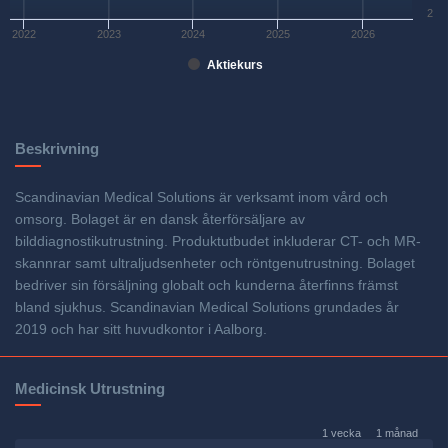
2
2022
2023
2024
2025
2026
Aktiekurs
Beskrivning
Scandinavian Medical Solutions är verksamt inom vård och
omsorg. Bolaget är en dansk återförsäljare av
bilddiagnostikutrustning. Produktutbudet inkluderar CT- och MR-
skannrar samt ultraljudsenheter och röntgenutrustning. Bolaget
bedriver sin försäljning globalt och kunderna återfinns främst
bland sjukhus. Scandinavian Medical Solutions grundades år
2019 och har sitt huvudkontor i Aalborg.
Medicinsk Utrustning
1 vecka
1 månad