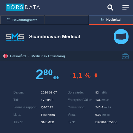
Nyckeltal
Bevakningslista
Scandinavian Medical
Hälsovård
·
Medicinsk Utrustning
2
80
-1,1 %
dkk
Datum
:
Börsvärde
:
2026-08-07
83
mdkk
Tid
:
Enterprise Value
:
17:20:00
144
mdkk
Senaste rapport
:
Omsättning
:
Q4-2025
245,4
mdkk
Lista
:
Vinst
:
First North
0,03
mdkk
Ticker
:
ISIN
:
SMSMED
DK0061675006