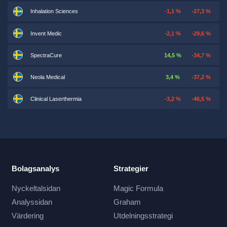
Inhalation Sciences
-1,1 %
-27,3 %
Invent Medic
-2,1 %
-29,6 %
SpectraCure
14,5 %
-34,7 %
Neola Medical
3,4 %
-37,2 %
Clinical Laserthermia
-3,2 %
-46,5 %
Bolagsanalys
Strategier
Nyckeltalsidan
Magic Formula
Analyssidan
Graham
Värdering
Utdelningsstrategi