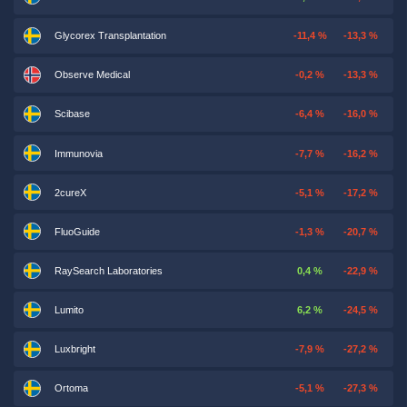
Glycorex Transplantation
-11,4 %
-13,3 %
Observe Medical
-0,2 %
-13,3 %
Scibase
-6,4 %
-16,0 %
Immunovia
-7,7 %
-16,2 %
2cureX
-5,1 %
-17,2 %
FluoGuide
-1,3 %
-20,7 %
RaySearch Laboratories
0,4 %
-22,9 %
Lumito
6,2 %
-24,5 %
Luxbright
-7,9 %
-27,2 %
Ortoma
-5,1 %
-27,3 %