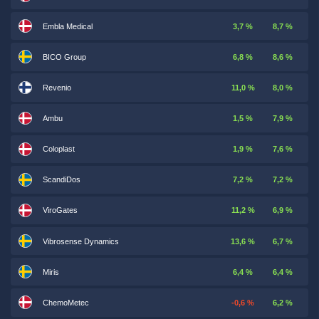
Embla Medical
3,7 %
8,7 %
BICO Group
6,8 %
8,6 %
Revenio
11,0 %
8,0 %
Ambu
1,5 %
7,9 %
Coloplast
1,9 %
7,6 %
ScandiDos
7,2 %
7,2 %
ViroGates
11,2 %
6,9 %
Vibrosense Dynamics
13,6 %
6,7 %
Miris
6,4 %
6,4 %
ChemoMetec
-0,6 %
6,2 %