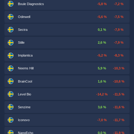
Boule Diagnostics
-5,8 %
-7,2 %
Odinwell
-5,6 %
-7,5 %
Sectra
0,1 %
-7,9 %
Stille
2,6 %
-7,9 %
Implantica
-5,2 %
-8,3 %
Neems Hill
5,9 %
-10,3 %
BrainCool
1,6 %
-10,6 %
Level Bio
-14,2 %
-11,5 %
Senzime
3,6 %
-11,6 %
Iconovo
-7,0 %
-11,7 %
NanoEcho
0,0 %
-11,9 %