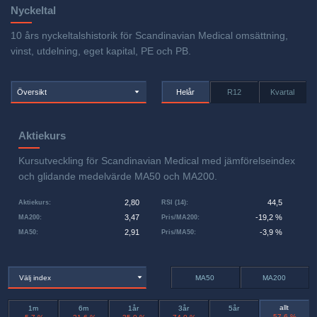
Nyckeltal
10 års nyckeltalshistorik för Scandinavian Medical omsättning,
vinst, utdelning, eget kapital, PE och PB.
Översikt
Helår
R12
Kvartal
Aktiekurs
Kursutveckling för Scandinavian Medical med jämförelseindex
och glidande medelvärde MA50 och MA200.
2,80
44,5
Aktiekurs
:
RSI (14)
:
3,47
-19,2 %
MA200
:
Pris/MA200
:
2,91
-3,9 %
MA50
:
Pris/MA50
:
Välj index
MA50
MA200
allt
1m
6m
1år
3år
5år
-57,6 %