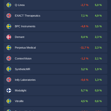
Q-Linea
-2,7 %
5,0 %
EXACT Therapeutics
7,1 %
4,9 %
BPC Instruments
-4,8 %
3,5 %
Demant
0,4 %
2,3 %
Perpetua Medical
-11,7 %
2,3 %
ContextVision
-1,2 %
2,1 %
SyntheticMR
3,2 %
1,9 %
Inify Laboratories
-0,6 %
1,3 %
Modulight
5,7 %
0,9 %
Vitrolife
4,5 %
0,6 %