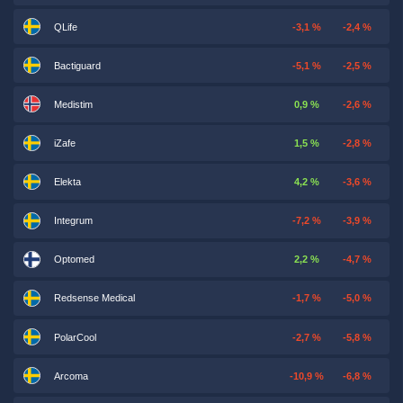
QLife
-3,1 %
-2,4 %
Bactiguard
-5,1 %
-2,5 %
Medistim
0,9 %
-2,6 %
iZafe
1,5 %
-2,8 %
Elekta
4,2 %
-3,6 %
Integrum
-7,2 %
-3,9 %
Optomed
2,2 %
-4,7 %
Redsense Medical
-1,7 %
-5,0 %
PolarCool
-2,7 %
-5,8 %
Arcoma
-10,9 %
-6,8 %