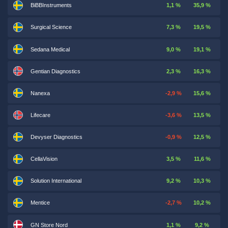
BiBBInstruments
1,1 %
35,9 %
Surgical Science
7,3 %
19,5 %
Sedana Medical
9,0 %
19,1 %
Gentian Diagnostics
2,3 %
16,3 %
Nanexa
-2,9 %
15,6 %
Lifecare
-3,6 %
13,5 %
Devyser Diagnostics
-0,9 %
12,5 %
CellaVision
3,5 %
11,6 %
Solution International
9,2 %
10,3 %
Mentice
-2,7 %
10,2 %
GN Store Nord
1,1 %
9,2 %