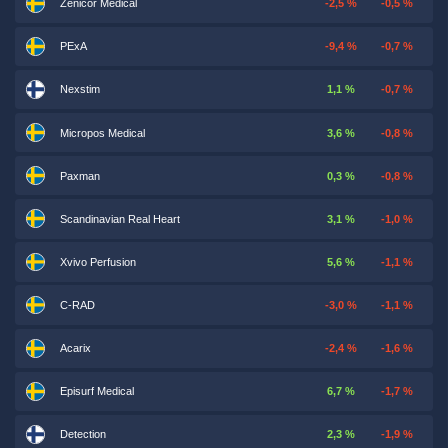
Zenicor Medical
-2,5 %
-0,5 %
PExA
-9,4 %
-0,7 %
Nexstim
1,1 %
-0,7 %
Micropos Medical
3,6 %
-0,8 %
Paxman
0,3 %
-0,8 %
Scandinavian Real Heart
3,1 %
-1,0 %
Xvivo Perfusion
5,6 %
-1,1 %
C-RAD
-3,0 %
-1,1 %
Acarix
-2,4 %
-1,6 %
Episurf Medical
6,7 %
-1,7 %
Detection
2,3 %
-1,9 %