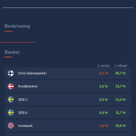
Beskrivning
Banker
1 vecka
1 månad
Oma Säästöpankki
-0,1 %
45,7 %
Kreditbanken
1,6 %
13,7 %
SEB C
0,4 %
13,4 %
SEB A
0,4 %
11,7 %
Instabank
-2,0 %
10,9 %