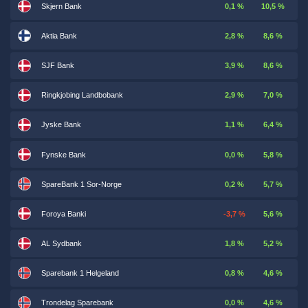
Skjern Bank
0,1 %
10,5 %
Aktia Bank
2,8 %
8,6 %
SJF Bank
3,9 %
8,6 %
Ringkjobing Landbobank
2,9 %
7,0 %
Jyske Bank
1,1 %
6,4 %
Fynske Bank
0,0 %
5,8 %
SpareBank 1 Sor-Norge
0,2 %
5,7 %
Foroya Banki
-3,7 %
5,6 %
AL Sydbank
1,8 %
5,2 %
Sparebank 1 Helgeland
0,8 %
4,6 %
Trondelag Sparebank
0,0 %
4,6 %