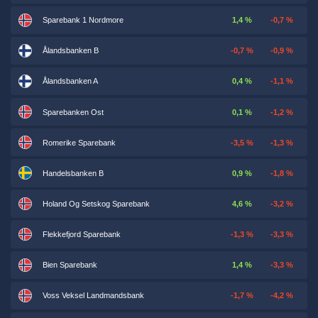
Sparebank 1 Nordmore
1,4 %
-0,7 %
Ålandsbanken B
-0,7 %
-0,9 %
Ålandsbanken A
0,4 %
-1,1 %
Sparebanken Ost
0,1 %
-1,2 %
Romerike Sparebank
-3,5 %
-1,3 %
Handelsbanken B
0,9 %
-1,8 %
Holand Og Setskog Sparebank
4,6 %
-3,2 %
Flekkefjord Sparebank
-1,3 %
-3,3 %
Bien Sparebank
1,4 %
-3,3 %
Voss Veksel Landmandsbank
-1,7 %
-4,2 %