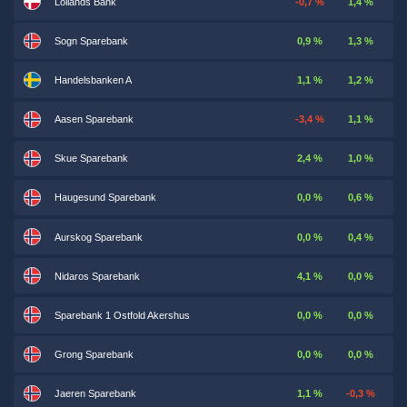
Lollands Bank
-0,7 %
1,4 %
Sogn Sparebank
0,9 %
1,3 %
Handelsbanken A
1,1 %
1,2 %
Aasen Sparebank
-3,4 %
1,1 %
Skue Sparebank
2,4 %
1,0 %
Haugesund Sparebank
0,0 %
0,6 %
Aurskog Sparebank
0,0 %
0,4 %
Nidaros Sparebank
4,1 %
0,0 %
Sparebank 1 Ostfold Akershus
0,0 %
0,0 %
Grong Sparebank
0,0 %
0,0 %
Jaeren Sparebank
1,1 %
-0,3 %