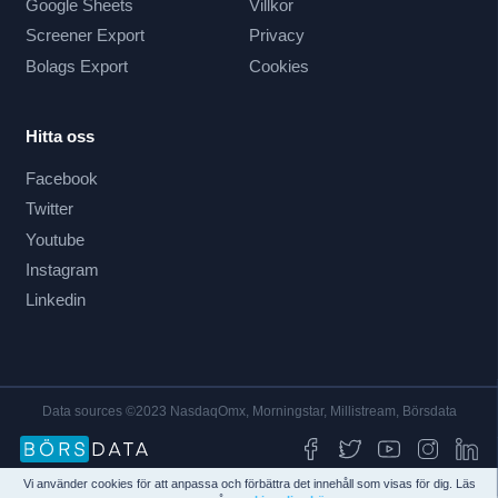
Google Sheets
Villkor
Screener Export
Privacy
Bolags Export
Cookies
Hitta oss
Facebook
Twitter
Youtube
Instagram
Linkedin
Data sources ©2023 NasdaqOmx, Morningstar, Millistream, Börsdata
Vi använder cookies för att anpassa och förbättra det innehåll som visas för dig. Läs