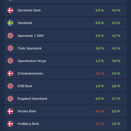
Djurslands Bank
0,0 %
4,4 %
Swedbank
0,9 %
4,3 %
Sparebank 1 SMN
2,5 %
4,2 %
Tinde Sparebank
3,6 %
4,1 %
Sparebanken Norge
1,3 %
3,9 %
Grönlandsbanken
-4,1 %
2,9 %
DNB Bank
1,0 %
2,8 %
Rogaland Sparebank
0,0 %
2,7 %
Nordea Bank
-0,3 %
2,5 %
Hvidbjerg Bank
-1,1 %
2,5 %