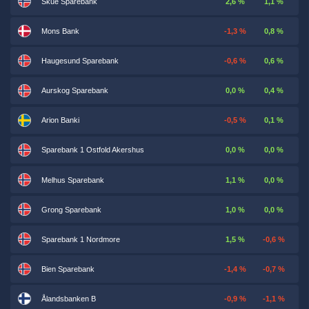
Skue Sparebank
2,6 %
1,1 %
Mons Bank
-1,3 %
0,8 %
Haugesund Sparebank
-0,6 %
0,6 %
Aurskog Sparebank
0,0 %
0,4 %
Arion Banki
-0,5 %
0,1 %
Sparebank 1 Ostfold Akershus
0,0 %
0,0 %
Melhus Sparebank
1,1 %
0,0 %
Grong Sparebank
1,0 %
0,0 %
Sparebank 1 Nordmore
1,5 %
-0,6 %
Bien Sparebank
-1,4 %
-0,7 %
Ålandsbanken B
-0,9 %
-1,1 %