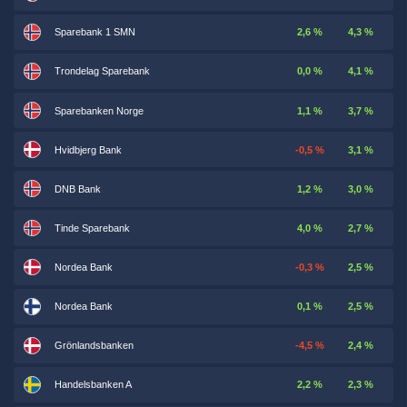
Sparebank 1 SMN
2,6 %
4,3 %
Trondelag Sparebank
0,0 %
4,1 %
Sparebanken Norge
1,1 %
3,7 %
Hvidbjerg Bank
-0,5 %
3,1 %
DNB Bank
1,2 %
3,0 %
Tinde Sparebank
4,0 %
2,7 %
Nordea Bank
-0,3 %
2,5 %
Nordea Bank
0,1 %
2,5 %
Grönlandsbanken
-4,5 %
2,4 %
Handelsbanken A
2,2 %
2,3 %