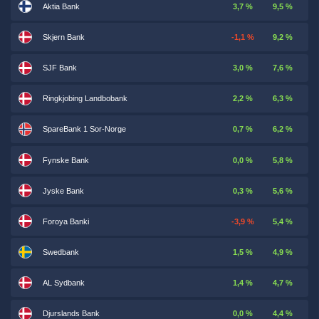
Aktia Bank
3,7 %
9,5 %
Skjern Bank
-1,1 %
9,2 %
SJF Bank
3,0 %
7,6 %
Ringkjobing Landbobank
2,2 %
6,3 %
SpareBank 1 Sor-Norge
0,7 %
6,2 %
Fynske Bank
0,0 %
5,8 %
Jyske Bank
0,3 %
5,6 %
Foroya Banki
-3,9 %
5,4 %
Swedbank
1,5 %
4,9 %
AL Sydbank
1,4 %
4,7 %
Djurslands Bank
0,0 %
4,4 %