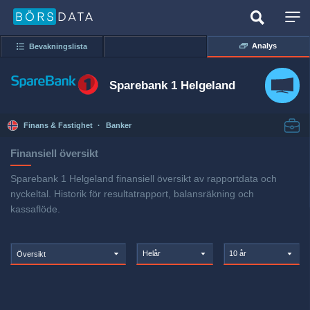
Analys
Bevakningslista
Sparebank 1 Helgeland
Finans & Fastighet
·
Banker
Finansiell översikt
Sparebank 1 Helgeland finansiell översikt av rapportdata och
nyckeltal. Historik för resultatrapport, balansräkning och
kassaflöde.
Helår
10 år
Översikt