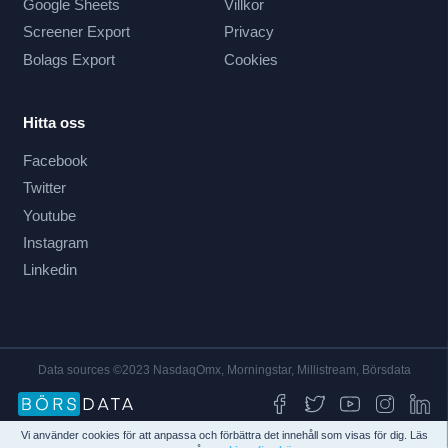
Google Sheets
Villkor
Screener Export
Privacy
Bolags Export
Cookies
Hitta oss
Facebook
Twitter
Youtube
Instagram
Linkedin
Data sources ©2023 NasdaqOmx, Morningstar, Millistream, Börsdata
Vi använder cookies för att anpassa och förbättra det innehåll som visas för dig. Läs