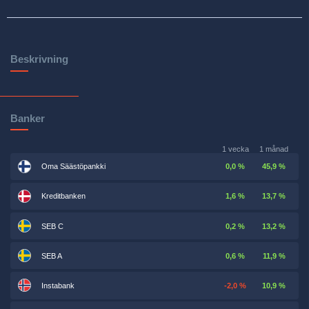
Beskrivning
Banker
1 vecka
1 månad
Oma Säästöpankki
0,0 %
45,9 %
Kreditbanken
1,6 %
13,7 %
SEB C
0,2 %
13,2 %
SEB A
0,6 %
11,9 %
Instabank
-2,0 %
10,9 %