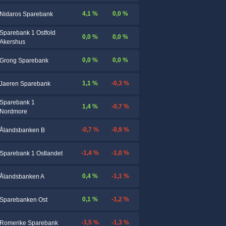
4,1 %
0,0 %
Nidaros Sparebank
Sparebank 1 Ostfold
0,0 %
0,0 %
Akershus
0,0 %
0,0 %
Grong Sparebank
1,1 %
-0,3 %
Jaeren Sparebank
Sparebank 1
1,4 %
-0,7 %
Nordmore
-0,7 %
-0,9 %
Ålandsbanken B
-1,4 %
-1,0 %
Sparebank 1 Ostlandet
0,4 %
-1,1 %
Ålandsbanken A
0,1 %
-1,2 %
Sparebanken Ost
-3,5 %
-1,3 %
Romerike Sparebank