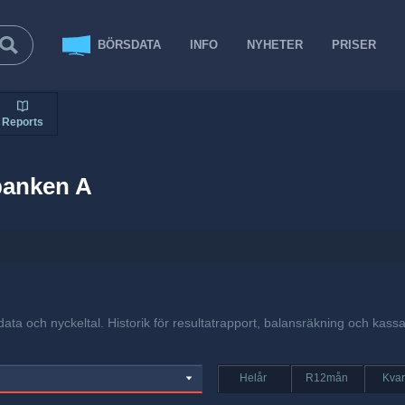
BÖRSDATA
INFO
NYHETER
PRISER
Reports
banken A
ata och nyckeltal. Historik för resultatrapport, balansräkning och kassa
Helår
R12mån
Kvar