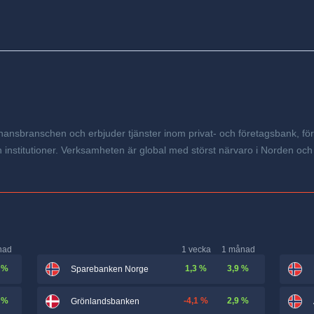
ansbranschen och erbjuder tjänster inom privat- och företagsbank, för
g och institutioner. Verksamheten är global med störst närvaro i Norden
nad
1 vecka
1 månad
 %
1,3 %
3,9 %
Sparebanken Norge
 %
-4,1 %
2,9 %
Grönlandsbanken