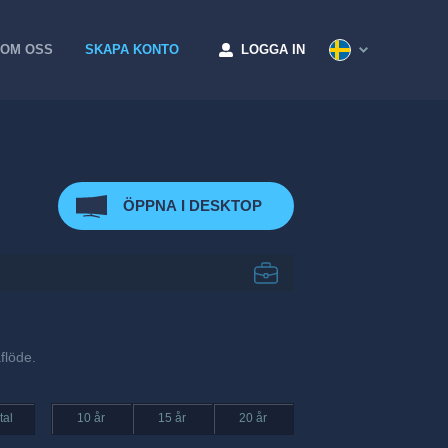
OM OSS
SKAPA KONTO
LOGGA IN
ÖPPNA I DESKTOP
flöde.
tal
10 år
15 år
20 år