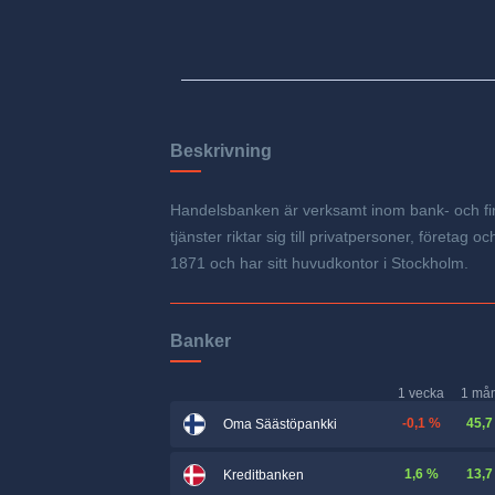
Beskrivning
Handelsbanken är verksamt inom bank- och fin
tjänster riktar sig till privatpersoner, företa
1871 och har sitt huvudkontor i Stockholm.
Banker
1 vecka
1 må
-0,1 %
45,7
Oma Säästöpankki
1,6 %
13,7
Kreditbanken