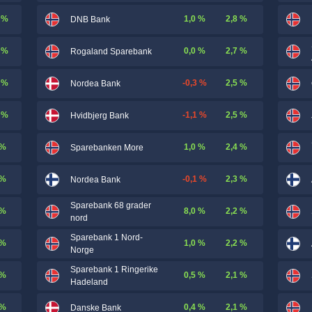
 %
1,0 %
2,8 %
DNB Bank
 %
0,0 %
2,7 %
Rogaland Sparebank
 %
-0,3 %
2,5 %
Nordea Bank
 %
-1,1 %
2,5 %
Hvidbjerg Bank
 %
1,0 %
2,4 %
Sparebanken More
 %
-0,1 %
2,3 %
Nordea Bank
Sparebank 68 grader
 %
8,0 %
2,2 %
nord
Sparebank 1 Nord-
 %
1,0 %
2,2 %
Norge
Sparebank 1 Ringerike
 %
0,5 %
2,1 %
Hadeland
 %
0,4 %
2,1 %
Danske Bank