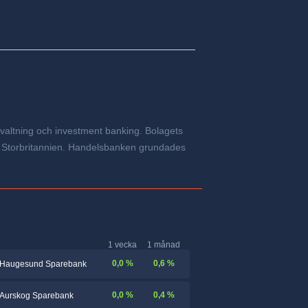
valtning och investment banking. Bolagets
 och Storbritannien. Handelsbanken grundades
1 vecka
1 månad
0,0 %
0,6 %
Haugesund Sparebank
0,0 %
0,4 %
Aurskog Sparebank