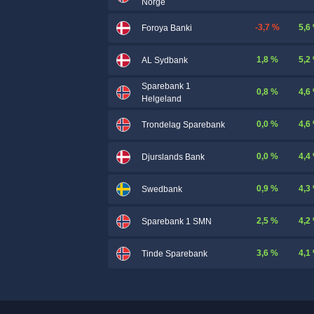
Norge
-3,7 %
5,6
Foroya Banki
1,8 %
5,2
AL Sydbank
Sparebank 1
0,8 %
4,6
Helgeland
0,0 %
4,6
Trondelag Sparebank
0,0 %
4,4
Djurslands Bank
0,9 %
4,3
Swedbank
2,5 %
4,2
Sparebank 1 SMN
3,6 %
4,1
Tinde Sparebank