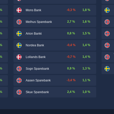
 %
-0,3 %
1,8 %
Mons Bank
 %
2,7 %
1,6 %
Melhus Sparebank
 %
0,8 %
1,5 %
Arion Banki
 %
-0,4 %
1,4 %
Nordea Bank
 %
-0,7 %
1,4 %
Lollands Bank
 %
0,9 %
1,3 %
Sogn Sparebank
 %
-3,4 %
1,1 %
Aasen Sparebank
 %
2,4 %
1,0 %
Skue Sparebank