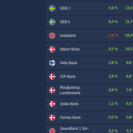
0,4 %
13,4
SEB C
0,4 %
11,7
SEB A
-2,0 %
10,9
Instabank
0,1 %
10,5
Skjern Bank
2,8 %
8,6
Aktia Bank
3,9 %
8,6
SJF Bank
Ringkjobing
2,9 %
7,0
Landbobank
1,1 %
6,4
Jyske Bank
0,0 %
5,8
Fynske Bank
SpareBank 1 Sor-
0,2 %
5,7