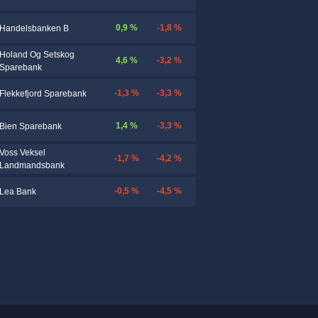
0,9 %
-1,8 %
Handelsbanken B
Holand Og Setskog
4,6 %
-3,2 %
Sparebank
-1,3 %
-3,3 %
Flekkefjord Sparebank
1,4 %
-3,3 %
Bien Sparebank
Voss Veksel
-1,7 %
-4,2 %
Landmandsbank
-0,5 %
-4,5 %
Lea Bank