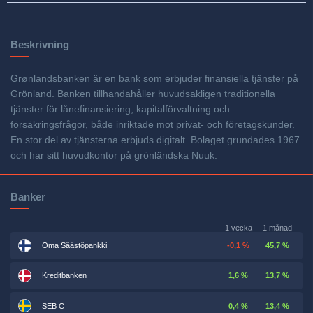
Beskrivning
Grønlandsbanken är en bank som erbjuder finansiella tjänster på
Grönland. Banken tillhandahåller huvudsakligen traditionella
tjänster för lånefinansiering, kapitalförvaltning och
försäkringsfrågor, både inriktade mot privat- och företagskunder.
En stor del av tjänsterna erbjuds digitalt. Bolaget grundades 1967
och har sitt huvudkontor på grönländska Nuuk.
Banker
1 vecka
1 månad
Oma Säästöpankki
-0,1 %
45,7 %
Kreditbanken
1,6 %
13,7 %
SEB C
0,4 %
13,4 %