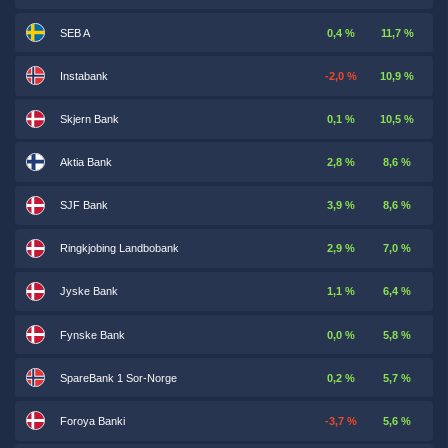
SEB A
0,4 %
11,7 %
Instabank
-2,0 %
10,9 %
Skjern Bank
0,1 %
10,5 %
Aktia Bank
2,8 %
8,6 %
SJF Bank
3,9 %
8,6 %
Ringkjobing Landbobank
2,9 %
7,0 %
Jyske Bank
1,1 %
6,4 %
Fynske Bank
0,0 %
5,8 %
SpareBank 1 Sor-Norge
0,2 %
5,7 %
Foroya Banki
-3,7 %
5,6 %