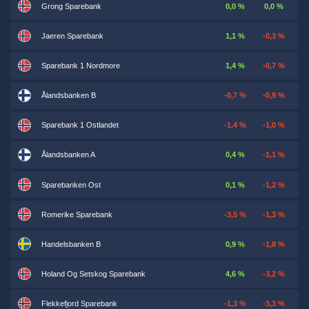
Grong Sparebank
0,0 %
0,0 %
Jaeren Sparebank
1,1 %
-0,3 %
Sparebank 1 Nordmore
1,4 %
-0,7 %
Ålandsbanken B
-0,7 %
-0,9 %
Sparebank 1 Ostlandet
-1,4 %
-1,0 %
Ålandsbanken A
0,4 %
-1,1 %
Sparebanken Ost
0,1 %
-1,2 %
Romerike Sparebank
-3,5 %
-1,3 %
Handelsbanken B
0,9 %
-1,8 %
Holand Og Setskog Sparebank
4,6 %
-3,2 %
Flekkefjord Sparebank
-1,3 %
-3,3 %