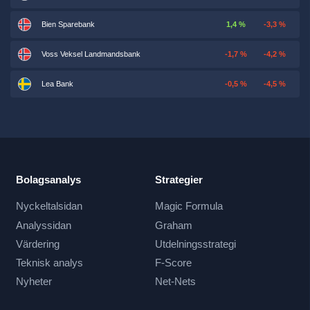
Bien Sparebank
1,4 %
-3,3 %
Voss Veksel Landmandsbank
-1,7 %
-4,2 %
Lea Bank
-0,5 %
-4,5 %
Bolagsanalys
Strategier
Nyckeltalsidan
Magic Formula
Analyssidan
Graham
Värdering
Utdelningsstrategi
Teknisk analys
F-Score
Nyheter
Net-Nets