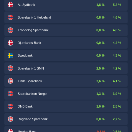
AL Sydbank
1,8 %
5,2 %
Sparebank 1 Helgeland
0,8 %
4,6 %
Trondelag Sparebank
0,0 %
4,6 %
Djurslands Bank
0,0 %
4,4 %
Swedbank
0,9 %
4,3 %
Sparebank 1 SMN
2,5 %
4,2 %
Tinde Sparebank
3,6 %
4,1 %
Sparebanken Norge
1,3 %
3,9 %
DNB Bank
1,0 %
2,8 %
Rogaland Sparebank
0,0 %
2,7 %
Nordea Bank
-0,3 %
2,5 %