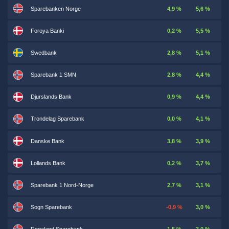
Sparebanken Norge
4,9 %
5,6 %
Foroya Banki
0,2 %
5,5 %
Swedbank
2,8 %
5,1 %
Sparebank 1 SMN
2,8 %
4,4 %
Djurslands Bank
0,9 %
4,4 %
Trondelag Sparebank
0,0 %
4,1 %
Danske Bank
3,8 %
3,9 %
Lollands Bank
0,2 %
3,7 %
Sparebank 1 Nord-Norge
2,7 %
3,1 %
Sogn Sparebank
-0,9 %
3,0 %