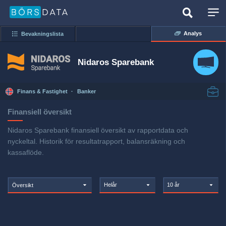
Analys
Bevakningslista
Nidaros Sparebank
Finans & Fastighet
·
Banker
Finansiell översikt
Nidaros Sparebank finansiell översikt av rapportdata och
nyckeltal. Historik för resultatrapport, balansräkning och
kassaflöde.
Helår
10 år
Översikt