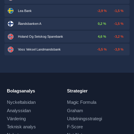
Lea Bank
-2,9 %
-1,5 %
Ålandsbanken A
0,2 %
-1,5 %
Holand Og Setskog Sparebank
4,6 %
-3,2 %
Voss Veksel Landmandsbank
-5,5 %
-3,9 %
Bolagsanalys
Strategier
Nyckeltalsidan
Magic Formula
Analyssidan
Graham
Värdering
Utdelningsstrategi
Teknisk analys
F-Score