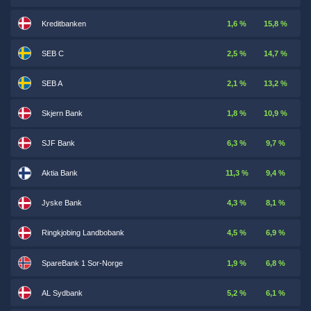
Kreditbanken
1,6 %
15,8 %
SEB C
2,5 %
14,7 %
SEB A
2,1 %
13,2 %
Skjern Bank
1,8 %
10,9 %
SJF Bank
6,3 %
9,7 %
Aktia Bank
11,3 %
9,4 %
Jyske Bank
4,3 %
8,1 %
Ringkjobing Landbobank
4,5 %
6,9 %
SpareBank 1 Sor-Norge
1,9 %
6,8 %
AL Sydbank
5,2 %
6,1 %