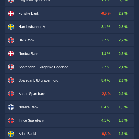
Rogaland Sparebank
1,5 %
3,0 %
Fynske Bank
-0,5 %
2,9 %
Handelsbanken A
3,1 %
2,8 %
DNB Bank
2,7 %
2,7 %
Nordea Bank
1,3 %
2,5 %
Sparebank 1 Ringerike Hadeland
2,7 %
2,4 %
Sparebank 68 grader nord
8,0 %
2,1 %
Aasen Sparebank
-2,3 %
2,1 %
Nordea Bank
0,4 %
1,9 %
Tinde Sparebank
4,1 %
1,8 %
Arion Banki
-0,3 %
1,6 %