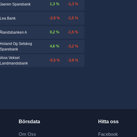
1,3 %
-1,3 %
Jaeren Sparebank
-2,9 %
-1,5 %
Lea Bank
0,2 %
-1,5 %
Ålandsbanken A
Holand Og Setskog
4,6 %
-3,2 %
Sparebank
Voss Veksel
-5,5 %
-3,9 %
Landmandsbank
Börsdata
Hitta oss
Om Oss
Facebook