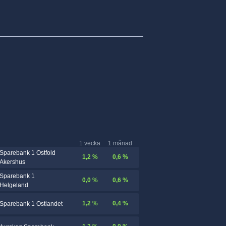
1 vecka
1 månad
Sparebank 1 Ostfold
1,2 %
0,6 %
Akershus
Sparebank 1
0,0 %
0,6 %
Helgeland
1,2 %
0,4 %
Sparebank 1 Ostlandet