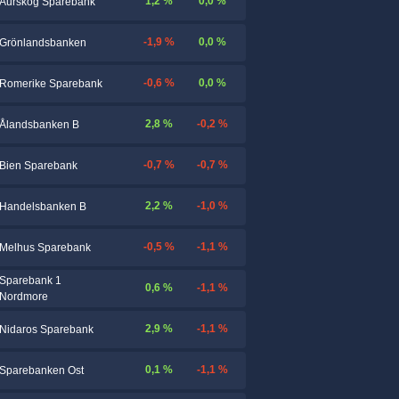
1,2 %
0,0 %
Aurskog Sparebank
-1,9 %
0,0 %
Grönlandsbanken
-0,6 %
0,0 %
Romerike Sparebank
2,8 %
-0,2 %
Ålandsbanken B
-0,7 %
-0,7 %
Bien Sparebank
2,2 %
-1,0 %
Handelsbanken B
-0,5 %
-1,1 %
Melhus Sparebank
Sparebank 1
0,6 %
-1,1 %
Nordmore
2,9 %
-1,1 %
Nidaros Sparebank
0,1 %
-1,1 %
Sparebanken Ost