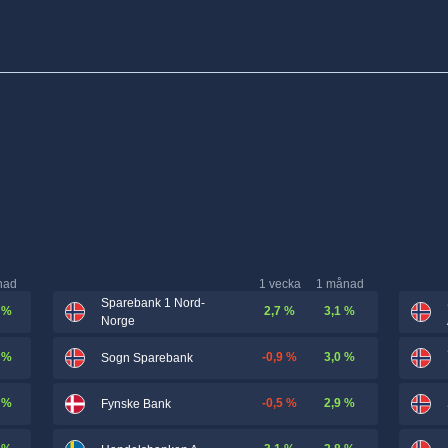
nad
1 vecka
1 månad
Sparebank 1 Nord-
 %
2,7 %
3,1 %
Norge
 %
-0,9 %
3,0 %
Sogn Sparebank
 %
-0,5 %
2,9 %
Fynske Bank