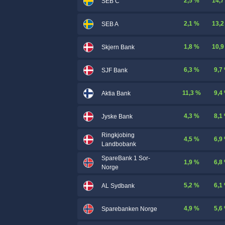
2,5 %
14,7
SEB C
2,1 %
13,2
SEB A
1,8 %
10,9
Skjern Bank
6,3 %
9,7
SJF Bank
11,3 %
9,4
Aktia Bank
4,3 %
8,1
Jyske Bank
Ringkjobing
4,5 %
6,9
Landbobank
SpareBank 1 Sor-
1,9 %
6,8
Norge
5,2 %
6,1
AL Sydbank
4,9 %
5,6
Sparebanken Norge