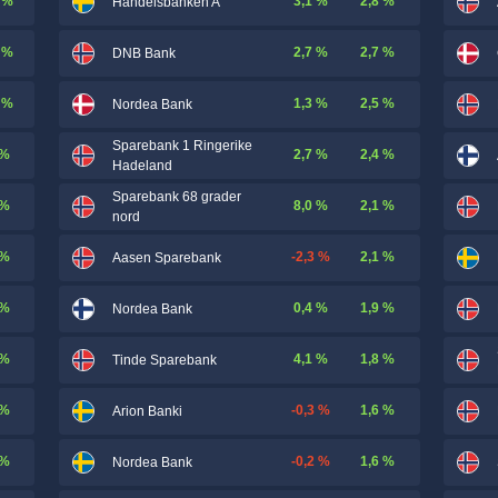
 %
3,1 %
2,8 %
Handelsbanken A
 %
2,7 %
2,7 %
DNB Bank
 %
1,3 %
2,5 %
Nordea Bank
Sparebank 1 Ringerike
 %
2,7 %
2,4 %
Hadeland
Sparebank 68 grader
 %
8,0 %
2,1 %
nord
 %
-2,3 %
2,1 %
Aasen Sparebank
 %
0,4 %
1,9 %
Nordea Bank
 %
4,1 %
1,8 %
Tinde Sparebank
 %
-0,3 %
1,6 %
Arion Banki
 %
-0,2 %
1,6 %
Nordea Bank