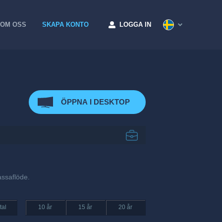
OM OSS
SKAPA KONTO
LOGGA IN
ÖPPNA I DESKTOP
assaflöde.
tal
10 år
15 år
20 år