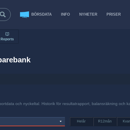
BÖRSDATA
INFO
NYHETER
PRISER
Reports
parebank
ortdata och nyckeltal. Historik för resultatrapport, balansräkning och k
Helår
R12mån
Kvar