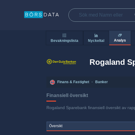
Analys
Bevakningslista
Nyckeltal
Rogaland S
Finans & Fastighet
·
Banker
Finansiell översikt
Rogaland Sparebank finansiell översikt av rapp
Översikt