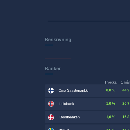
Beskrivning
Banker
1 vecka
1 må
0,0 %
44,9
Oma Säästöpankki
1,0 %
20,7
Instabank
1,6 %
15,8
Kreditbanken