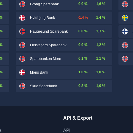
 %
0,0 %
1,6 %
Grong Sparebank
 %
-1,4 %
1,4 %
Hvidbjerg Bank
 %
0,0 %
1,3 %
Haugesund Sparebank
 %
0,9 %
1,2 %
Flekkefjord Sparebank
 %
0,1 %
1,1 %
Sparebanken More
 %
1,0 %
1,0 %
Mons Bank
 %
0,8 %
1,0 %
Skue Sparebank
API & Export
a
API