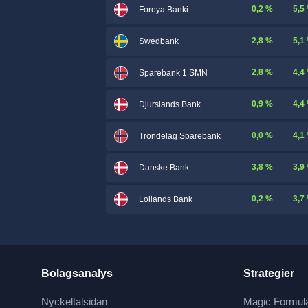
0,2 %
5,5
Foroya Banki
2,8 %
5,1
Swedbank
2,8 %
4,4
Sparebank 1 SMN
0,9 %
4,4
Djurslands Bank
0,0 %
4,1
Trondelag Sparebank
3,8 %
3,9
Danske Bank
0,2 %
3,7
Lollands Bank
Bolagsanalys
Strategier
Nyckeltalsidan
Magic Formul