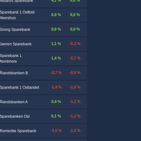
4,1 %
0,0 %
Nidaros Sparebank
Sparebank 1 Ostfold
0,0 %
0,0 %
Akershus
0,0 %
0,0 %
Grong Sparebank
1,1 %
-0,3 %
Jaeren Sparebank
Sparebank 1
1,4 %
-0,7 %
Nordmore
-0,7 %
-0,9 %
Ålandsbanken B
-1,4 %
-1,0 %
Sparebank 1 Ostlandet
0,4 %
-1,1 %
Ålandsbanken A
0,1 %
-1,2 %
Sparebanken Ost
-3,5 %
-1,3 %
Romerike Sparebank