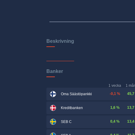
Beskrivning
Banker
1 vecka
1 må
-0,1 %
45,7
Oma Säästöpankki
1,6 %
13,7
Kreditbanken
0,4 %
13,4
SEB C