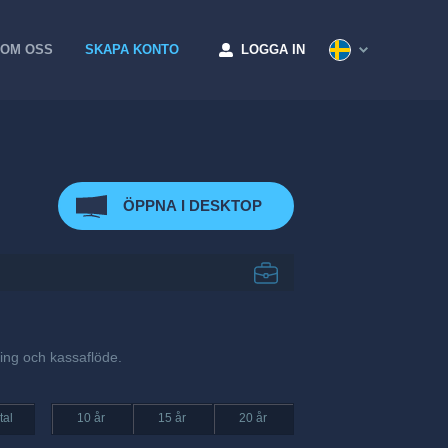
OM OSS
SKAPA KONTO
LOGGA IN
ÖPPNA I DESKTOP
ning och kassaflöde.
tal
10 år
15 år
20 år