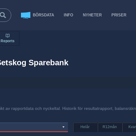
BÖRSDATA
INFO
NYHETER
PRISER
Reports
Setskog Sparebank
t av rapportdata och nyckeltal. Historik för resultatrapport, balansräk
Helår
R12mån
Kvar