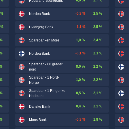
 %
0,0 %
2,7 %
Rogaland Sparebank
 %
-0,3 %
2,5 %
Nordea Bank
 %
-1,1 %
2,5 %
Hvidbjerg Bank
 %
1,0 %
2,4 %
Sparebanken More
 %
-0,1 %
2,3 %
Nordea Bank
Sparebank 68 grader
 %
8,0 %
2,2 %
nord
Sparebank 1 Nord-
 %
1,0 %
2,2 %
Norge
Sparebank 1 Ringerike
 %
0,5 %
2,1 %
Hadeland
 %
0,4 %
2,1 %
Danske Bank
 %
-0,3 %
1,8 %
Mons Bank