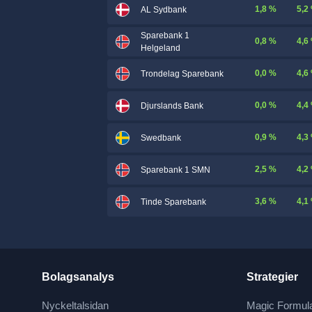
1,8 %
5,2
AL Sydbank
Sparebank 1
0,8 %
4,6
Helgeland
0,0 %
4,6
Trondelag Sparebank
0,0 %
4,4
Djurslands Bank
0,9 %
4,3
Swedbank
2,5 %
4,2
Sparebank 1 SMN
3,6 %
4,1
Tinde Sparebank
Bolagsanalys
Strategier
Nyckeltalsidan
Magic Formul