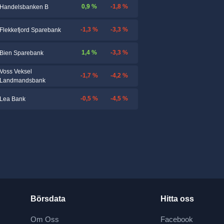
0,9 %
-1,8 %
Handelsbanken B
-1,3 %
-3,3 %
Flekkefjord Sparebank
1,4 %
-3,3 %
Bien Sparebank
Voss Veksel
-1,7 %
-4,2 %
Landmandsbank
-0,5 %
-4,5 %
Lea Bank
Börsdata
Hitta oss
Om Oss
Facebook