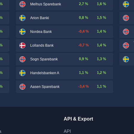
 %
2,7 %
1,6 %
Melhus Sparebank
 %
0,8 %
1,5 %
Arion Banki
 %
-0,4 %
1,4 %
Nordea Bank
 %
-0,7 %
1,4 %
Lollands Bank
 %
0,9 %
1,3 %
Sogn Sparebank
 %
1,1 %
1,2 %
Handelsbanken A
 %
-3,4 %
1,1 %
Aasen Sparebank
API & Export
a
API