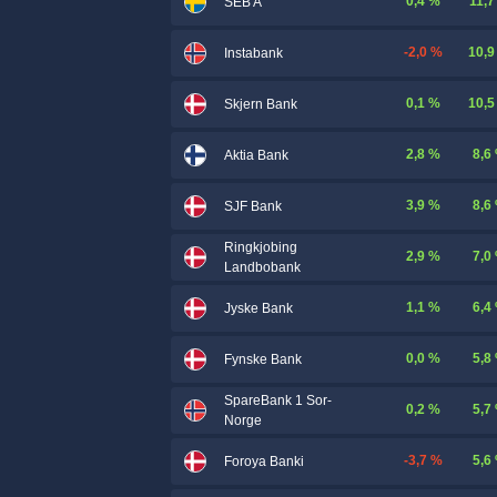
0,4 %
11,7
SEB A
-2,0 %
10,9
Instabank
0,1 %
10,5
Skjern Bank
2,8 %
8,6
Aktia Bank
3,9 %
8,6
SJF Bank
Ringkjobing
2,9 %
7,0
Landbobank
1,1 %
6,4
Jyske Bank
0,0 %
5,8
Fynske Bank
SpareBank 1 Sor-
0,2 %
5,7
Norge
-3,7 %
5,6
Foroya Banki