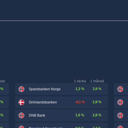
nad
1 vecka
1 månad
 %
1,3 %
3,9 %
Sparebanken Norge
 %
-4,1 %
2,9 %
Grönlandsbanken
 %
1,0 %
2,8 %
DNB Bank