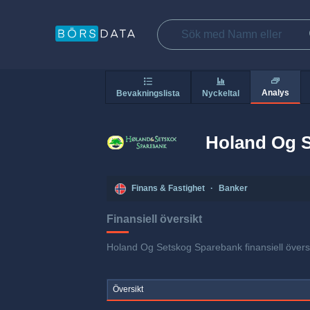
Analys
Bevakningslista
Nyckeltal
Holand Og 
Finans & Fastighet
·
Banker
Finansiell översikt
Holand Og Setskog Sparebank finansiell översik
Översikt