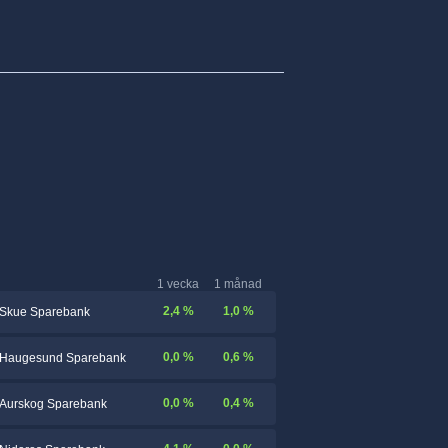
1 vecka
1 månad
2,4 %
1,0 %
Skue Sparebank
0,0 %
0,6 %
Haugesund Sparebank
0,0 %
0,4 %
Aurskog Sparebank