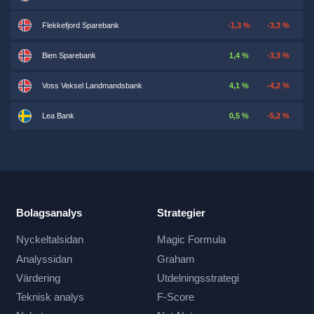
Flekkefjord Sparebank
-1,3 %
-3,3 %
Bien Sparebank
1,4 %
-3,3 %
Voss Veksel Landmandsbank
4,1 %
-4,2 %
Lea Bank
0,5 %
-5,2 %
Bolagsanalys
Strategier
Nyckeltalsidan
Magic Formula
Analyssidan
Graham
Värdering
Utdelningsstrategi
Teknisk analys
F-Score