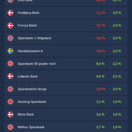
DNB Bank
-0,2 %
2,5 %
Hvidbjerg Bank
-1,1 %
2,5 %
Foroya Banki
-3,7 %
2,4 %
Sparebank 1 Helgeland
-0,2 %
2,2 %
Handelsbanken A
-0,2 %
2,2 %
Sparebank 68 grader nord
8,0 %
2,2 %
Lollands Bank
0,5 %
2,1 %
Sparebanken Norge
-0,4 %
2,0 %
Aurskog Sparebank
1,1 %
1,9 %
Mons Bank
3,2 %
1,8 %
Melhus Sparebank
2,7 %
1,6 %