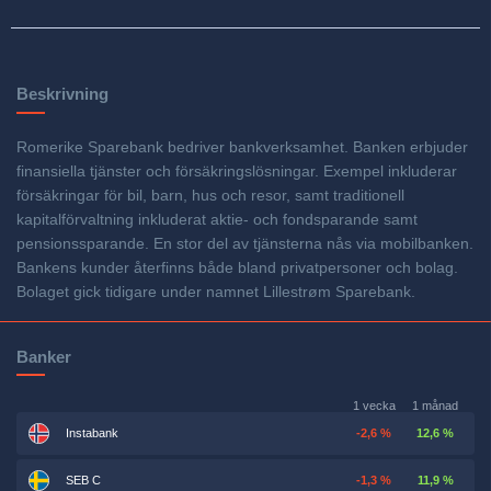
Beskrivning
Romerike Sparebank bedriver bankverksamhet. Banken erbjuder
finansiella tjänster och försäkringslösningar. Exempel inkluderar
försäkringar för bil, barn, hus och resor, samt traditionell
kapitalförvaltning inkluderat aktie- och fondsparande samt
pensionssparande. En stor del av tjänsterna nås via mobilbanken.
Bankens kunder återfinns både bland privatpersoner och bolag.
Bolaget gick tidigare under namnet Lillestrøm Sparebank.
Banker
1 vecka
1 månad
Instabank
-2,6 %
12,6 %
SEB C
-1,3 %
11,9 %