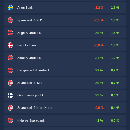
Arion Banki
-1,2 %
1,5 %
Sparebank 1 SMN
-0,1 %
1,3 %
Sogn Sparebank
0,9 %
1,3 %
Danske Bank
-0,8 %
1,3 %
Skue Sparebank
2,4 %
1,0 %
Haugesund Sparebank
0,9 %
0,9 %
Sparebanken More
0,9 %
0,7 %
Oma Säästöpankki
0,2 %
0,6 %
Sparebank 1 Nord-Norge
-0,9 %
0,4 %
Nidaros Sparebank
4,1 %
0,0 %