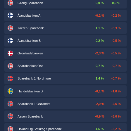
Grong Sparebank
0,0 %
0,0 %
Ålandsbanken A
-0,2 %
-0,2 %
Jaeren Sparebank
1,1 %
-0,3 %
Ålandsbanken B
0,2 %
-0,5 %
Grönlandsbanken
-2,3 %
-0,5 %
Sparebanken Ost
0,7 %
-0,7 %
Sparebank 1 Nordmore
1,4 %
-0,7 %
Handelsbanken B
-0,1 %
-1,0 %
Sparebank 1 Ostlandet
-2,0 %
-2,6 %
Aasen Sparebank
-0,9 %
-3,0 %
Holand Og Setskog Sparebank
4,6 %
-3,2 %