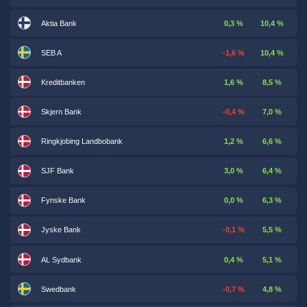
Aktia Bank
0,3 %
10,4 %
SEB A
-1,6 %
10,4 %
Kreditbanken
1,6 %
8,5 %
Skjern Bank
-0,4 %
7,0 %
Ringkjobing Landbobank
1,2 %
6,6 %
SJF Bank
3,0 %
6,4 %
Fynske Bank
0,0 %
6,3 %
Jyske Bank
-0,1 %
5,5 %
AL Sydbank
0,4 %
5,1 %
Swedbank
-0,7 %
4,8 %