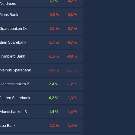
1,1 %
-0,2 %
Nordmore
-0,5 %
-0,3 %
Mons Bank
-0,1 %
-0,7 %
Sparebanken Ost
-1,4 %
-0,7 %
Bien Sparebank
-1,6 %
-0,8 %
Hvidbjerg Bank
-0,5 %
-1,1 %
Melhus Sparebank
2,4 %
-1,2 %
Handelsbanken B
0,2 %
-1,3 %
Jaeren Sparebank
1,4 %
-1,4 %
Ålandsbanken B
-2,2 %
-1,4 %
Lea Bank