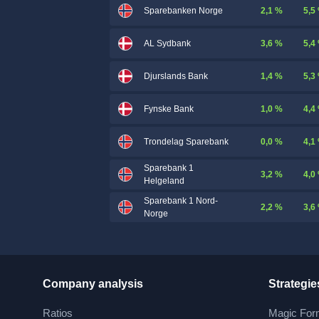
2,1 %
5,5
Sparebanken Norge
3,6 %
5,4
AL Sydbank
1,4 %
5,3
Djurslands Bank
1,0 %
4,4
Fynske Bank
0,0 %
4,1
Trondelag Sparebank
Sparebank 1
3,2 %
4,0
Helgeland
Sparebank 1 Nord-
2,2 %
3,6
Norge
Company analysis
Strategie
Ratios
Magic For