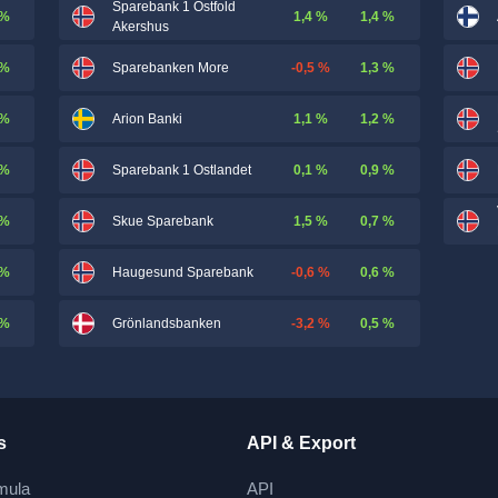
Sparebank 1 Ostfold
 %
1,4 %
1,4 %
Akershus
 %
-0,5 %
1,3 %
Sparebanken More
 %
1,1 %
1,2 %
Arion Banki
 %
0,1 %
0,9 %
Sparebank 1 Ostlandet
 %
1,5 %
0,7 %
Skue Sparebank
 %
-0,6 %
0,6 %
Haugesund Sparebank
 %
-3,2 %
0,5 %
Grönlandsbanken
s
API & Export
mula
API