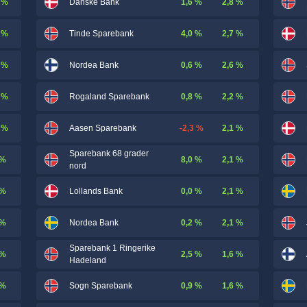
 %
1,6 %
2,8 %
Danske Bank
 %
4,0 %
2,7 %
Tinde Sparebank
 %
0,6 %
2,6 %
Nordea Bank
 %
0,8 %
2,2 %
Rogaland Sparebank
 %
-2,3 %
2,1 %
Aasen Sparebank
Sparebank 68 grader
 %
8,0 %
2,1 %
nord
 %
0,0 %
2,1 %
Lollands Bank
 %
0,2 %
2,1 %
Nordea Bank
Sparebank 1 Ringerike
 %
2,5 %
1,6 %
Hadeland
 %
0,9 %
1,6 %
Sogn Sparebank