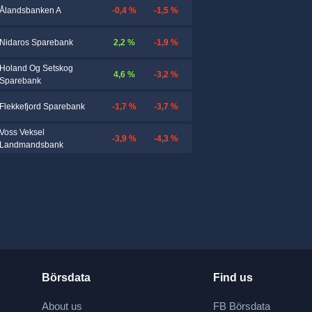
-0,4 %
-1,5 %
Ålandsbanken A
2,2 %
-1,9 %
Nidaros Sparebank
Holand Og Setskog
4,6 %
-3,2 %
Sparebank
-1,7 %
-3,7 %
Flekkefjord Sparebank
Voss Veksel
-3,9 %
-4,3 %
Landmandsbank
Börsdata
Find us
About us
FB Börsdata