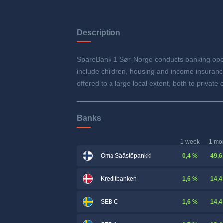
Description
SpareBank 1 Sør-Norge conducts banking operat
include children, housing and income insuranc
offered to a large local extent, both to privat
Banks
1 week
1 mo
0,4 %
49,6
Oma Säästöpankki
1,6 %
14,4
Kreditbanken
1,6 %
14,4
SEB C