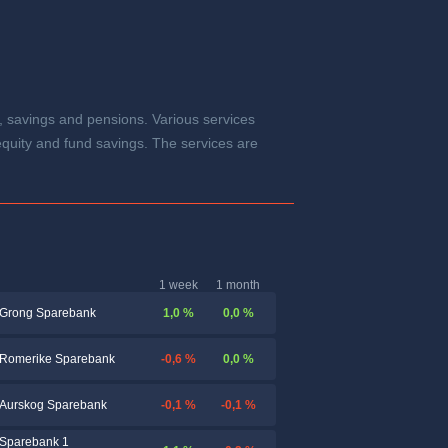
, savings and pensions. Various services
equity and fund savings. The services are
1 week
1 month
1,0 %
0,0 %
Grong Sparebank
-0,6 %
0,0 %
Romerike Sparebank
-0,1 %
-0,1 %
Aurskog Sparebank
Sparebank 1