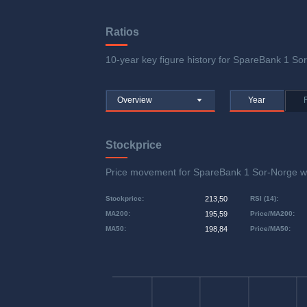
Ratios
10-year key figure history for SpareBank 1 Sor
Overview
Year
Stockprice
Price movement for SpareBank 1 Sor-Norge 
Stockprice
:
213,50
RSI (14)
:
MA200
:
195,59
Price/MA200
:
MA50
:
198,84
Price/MA50
: