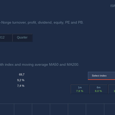
ISI
-Norge turnover, profit, dividend, equity, PE and PB.
R12
Quarter
with index and moving average MA50 and MA200.
69,7
Select index
9,2 %
7,4 %
1m
6m
7,6 %
6,0 %