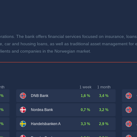
ions. The bank offers financial services focused on insurance, loans
e, car and housing loans, as well as traditional asset management for 
e clients and companies in the Norwegian market.
nth
1 week
1 month
 %
1,6 %
3,4 %
DNB Bank
 %
0,7 %
3,2 %
Nordea Bank
 %
3,3 %
2,9 %
Handelsbanken A