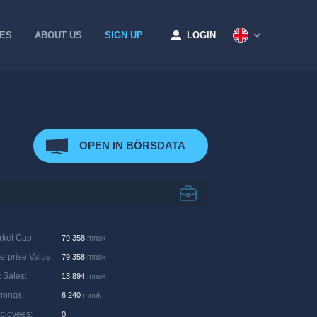
CES
ABOUT US
SIGN UP
LOGIN
OPEN IN BÖRSDATA
rket Cap
:
79 358
mnok
erprise Value
:
79 358
mnok
 Sales
:
13 894
mnok
rnings
:
6 240
mnok
ployees
:
0