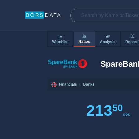
Ratios
Watchlist
Analysis
Report
SpareBank
Financials
·
Banks
213
50
nok