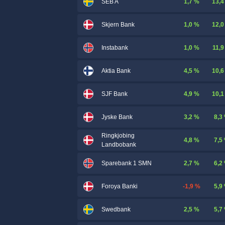
1,7 %
13,4
SEB A
1,0 %
12,0
Skjern Bank
1,0 %
11,9
Instabank
4,5 %
10,6
Aktia Bank
4,9 %
10,1
SJF Bank
3,2 %
8,3
Jyske Bank
Ringkjobing
4,8 %
7,5
Landbobank
2,7 %
6,2
Sparebank 1 SMN
-1,9 %
5,9
Foroya Banki
2,5 %
5,7
Swedbank