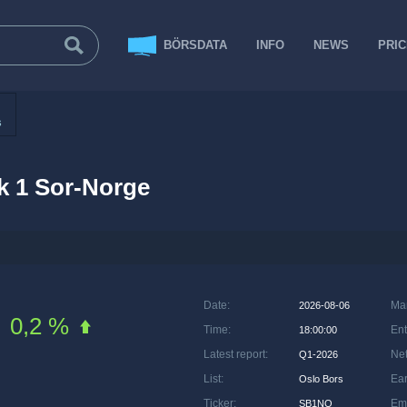
BÖRSDATA
INFO
NEWS
PRI
s
 1 Sor-Norge
Date
:
Ma
2026-08-06
0,2 %
Time
:
Ent
18:00:00
Latest report
:
Net
Q1-2026
List
:
Ea
Oslo Bors
Ticker
:
Em
SB1NO