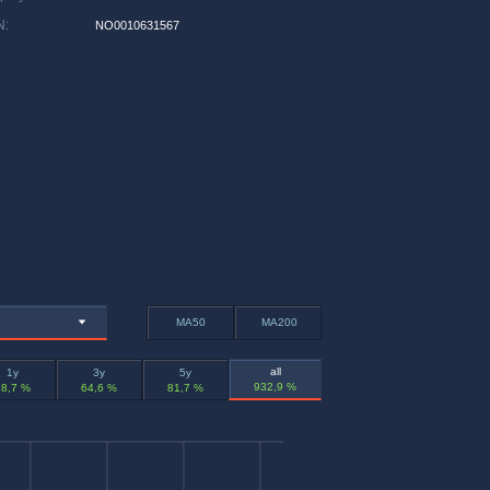
N
:
NO0010631567
MA50
MA200
all
1y
3y
5y
932,9 %
18,7 %
64,6 %
81,7 %