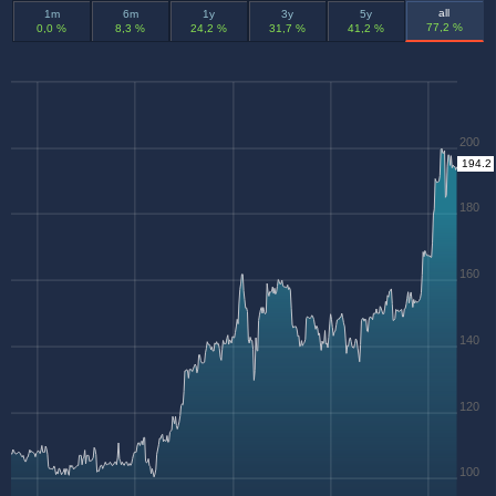
all
1m
6m
1y
3y
5y
77,2 %
0,0 %
8,3 %
24,2 %
31,7 %
41,2 %
200
194.2
180
160
140
120
100