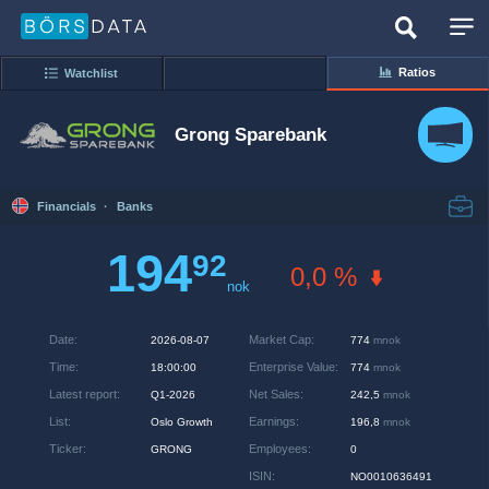
Ratios
Watchlist
Grong Sparebank
Financials
·
Banks
194
92
0,0 %
nok
Date
:
Market Cap
:
2026-08-07
774
mnok
Time
:
Enterprise Value
:
18:00:00
774
mnok
Latest report
:
Net Sales
:
Q1-2026
242,5
mnok
List
:
Earnings
:
Oslo Growth
196,8
mnok
Ticker
:
Employees
:
GRONG
0
ISIN
:
NO0010636491