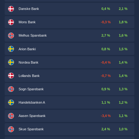
Danske Bank
0,4 %
2,1 %
Mons Bank
-0,3 %
1,8 %
Melhus Sparebank
2,7 %
1,6 %
Arion Banki
0,8 %
1,5 %
Nordea Bank
-0,4 %
1,4 %
Lollands Bank
-0,7 %
1,4 %
Sogn Sparebank
0,9 %
1,3 %
Handelsbanken A
1,1 %
1,2 %
Aasen Sparebank
-3,4 %
1,1 %
Skue Sparebank
2,4 %
1,0 %