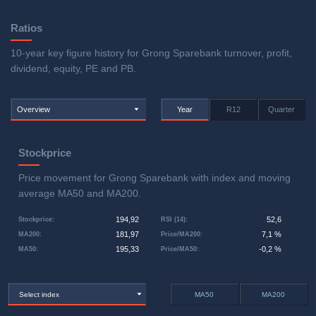
Ratios
10-year key figure history for Grong Sparebank turnover, profit,
dividend, equity, PE and PB.
Overview
Year
R12
Quarter
Stockprice
Price movement for Grong Sparebank with index and moving
average MA50 and MA200.
194,92
52,6
Stockprice
:
RSI (14)
:
181,97
7,1 %
MA200
:
Price/MA200
:
195,33
-0,2 %
MA50
:
Price/MA50
:
Select index
MA50
MA200