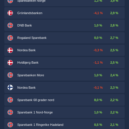
Sparebanken Norge
1,3 %
3,9 %
Grönlandsbanken
-4,1 %
2,9 %
DNB Bank
1,0 %
2,8 %
Rogaland Sparebank
0,0 %
2,7 %
Nordea Bank
-0,3 %
2,5 %
Hvidbjerg Bank
-1,1 %
2,5 %
Sparebanken More
1,0 %
2,4 %
Nordea Bank
-0,1 %
2,3 %
Sparebank 68 grader nord
8,0 %
2,2 %
Sparebank 1 Nord-Norge
1,0 %
2,2 %
Sparebank 1 Ringerike Hadeland
0,5 %
2,1 %