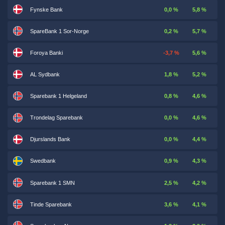
Fynske Bank
0,0 %
5,8 %
SpareBank 1 Sor-Norge
0,2 %
5,7 %
Foroya Banki
-3,7 %
5,6 %
AL Sydbank
1,8 %
5,2 %
Sparebank 1 Helgeland
0,8 %
4,6 %
Trondelag Sparebank
0,0 %
4,6 %
Djurslands Bank
0,0 %
4,4 %
Swedbank
0,9 %
4,3 %
Sparebank 1 SMN
2,5 %
4,2 %
Tinde Sparebank
3,6 %
4,1 %