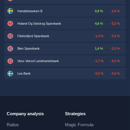
Handelsbanken B
0,9 %
-1,8 %
Holand Og Setskog Sparebank
4,6 %
-3,2 %
Flekkefjord Sparebank
-1,3 %
-3,3 %
Bien Sparebank
1,4 %
-3,3 %
Voss Veksel Landmandsbank
-1,7 %
-4,2 %
Lea Bank
-0,5 %
-4,5 %
Company analysis
Strategies
Ratios
Magic Formula