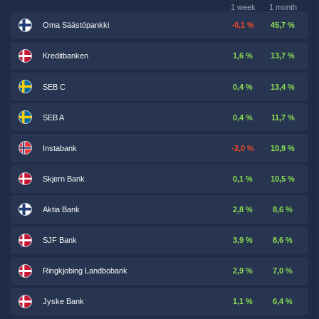
1 week
1 month
Oma Säästöpankki
-0,1 %
45,7 %
Kreditbanken
1,6 %
13,7 %
SEB C
0,4 %
13,4 %
SEB A
0,4 %
11,7 %
Instabank
-2,0 %
10,9 %
Skjern Bank
0,1 %
10,5 %
Aktia Bank
2,8 %
8,6 %
SJF Bank
3,9 %
8,6 %
Ringkjobing Landbobank
2,9 %
7,0 %
Jyske Bank
1,1 %
6,4 %