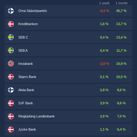
1 week
1 month
Oma Säästöpankki
-0,1 %
45,7 %
Kreditbanken
1,6 %
13,7 %
SEB C
0,4 %
13,4 %
SEB A
0,4 %
11,7 %
Instabank
-2,0 %
10,9 %
Skjern Bank
0,1 %
10,5 %
Aktia Bank
2,8 %
8,6 %
SJF Bank
3,9 %
8,6 %
Ringkjobing Landbobank
2,9 %
7,0 %
Jyske Bank
1,1 %
6,4 %