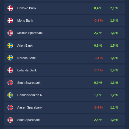
Danske Bank
0,4 %
2,1 %
Mons Bank
-0,3 %
1,8 %
Melhus Sparebank
2,7 %
1,6 %
Arion Banki
0,8 %
1,5 %
Nordea Bank
-0,4 %
1,4 %
Lollands Bank
-0,7 %
1,4 %
Sogn Sparebank
0,9 %
1,3 %
Handelsbanken A
1,1 %
1,2 %
Aasen Sparebank
-3,4 %
1,1 %
Skue Sparebank
2,4 %
1,0 %