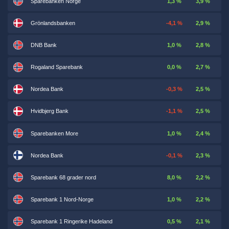
Sparebanken Norge
1,3 %
3,9 %
Grönlandsbanken
-4,1 %
2,9 %
DNB Bank
1,0 %
2,8 %
Rogaland Sparebank
0,0 %
2,7 %
Nordea Bank
-0,3 %
2,5 %
Hvidbjerg Bank
-1,1 %
2,5 %
Sparebanken More
1,0 %
2,4 %
Nordea Bank
-0,1 %
2,3 %
Sparebank 68 grader nord
8,0 %
2,2 %
Sparebank 1 Nord-Norge
1,0 %
2,2 %
Sparebank 1 Ringerike Hadeland
0,5 %
2,1 %