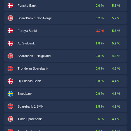
Fynske Bank
0,0 %
5,8 %
SpareBank 1 Sor-Norge
0,2 %
5,7 %
Foroya Banki
-3,7 %
5,6 %
AL Sydbank
1,8 %
5,2 %
Sparebank 1 Helgeland
0,8 %
4,6 %
Trondelag Sparebank
0,0 %
4,6 %
Djurslands Bank
0,0 %
4,4 %
Swedbank
0,9 %
4,3 %
Sparebank 1 SMN
2,5 %
4,2 %
Tinde Sparebank
3,6 %
4,1 %