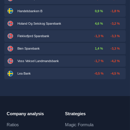
Handelsbanken B
0,9 %
-1,8 %
Holand Og Setskog Sparebank
4,6 %
-3,2 %
Flekkefjord Sparebank
-1,3 %
-3,3 %
Bien Sparebank
1,4 %
-3,3 %
Voss Veksel Landmandsbank
-1,7 %
-4,2 %
Lea Bank
-0,5 %
-4,5 %
Company analysis
Strategies
Ratios
Magic Formula