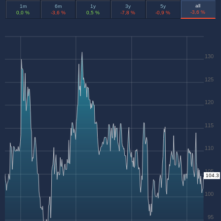
all
1m
6m
1y
3y
5y
-3,6 %
0,0 %
-3,6 %
0,5 %
-7,8 %
-0,9 %
130
125
120
115
110
105
104.3
100
95