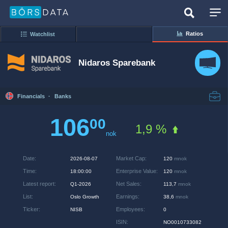
Ratios
Watchlist
Nidaros Sparebank
Financials
·
Banks
106
00
1,9 %
nok
Date
:
Market Cap
:
2026-08-07
120
mnok
Time
:
Enterprise Value
:
18:00:00
120
mnok
Latest report
:
Net Sales
:
Q1-2026
113,7
mnok
List
:
Earnings
:
Oslo Growth
38,6
mnok
Ticker
:
Employees
:
NISB
0
ISIN
:
NO0010733082