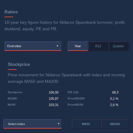
Ratios
10-year key figure history for Nidaros Sparebank turnover, profit,
dividend, equity, PE and PB.
Overview
Year
R12
Quarter
Stockprice
Price movement for Nidaros Sparebank with index and moving
average MA50 and MA200.
106,00
68,3
Stockprice
:
RSI (14)
:
105,87
0,1 %
MA200
:
Price/MA200
:
103,31
2,6 %
MA50
:
Price/MA50
:
Select index
MA50
MA200