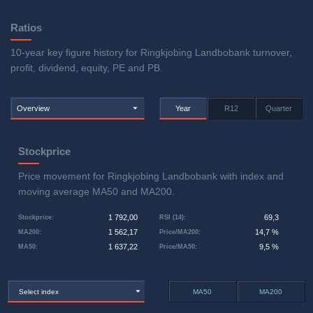
Ratios
10-year key figure history for Ringkjobing Landbobank turnover,
profit, dividend, equity, PE and PB.
Overview
Year
R12
Quarter
Stockprice
Price movement for Ringkjobing Landbobank with index and
moving average MA50 and MA200.
1 792,00
69,3
Stockprice
:
RSI (14)
:
1 562,17
14,7 %
MA200
:
Price/MA200
:
1 637,22
9,5 %
MA50
:
Price/MA50
:
Select index
MA50
MA200