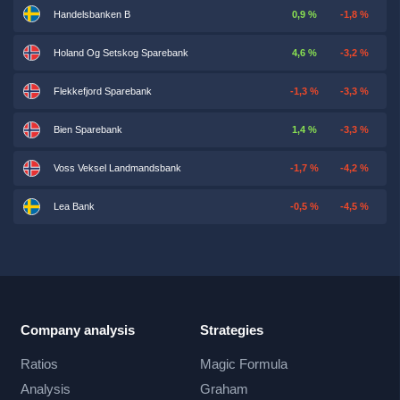
Handelsbanken B
0,9 %
-1,8 %
Holand Og Setskog Sparebank
4,6 %
-3,2 %
Flekkefjord Sparebank
-1,3 %
-3,3 %
Bien Sparebank
1,4 %
-3,3 %
Voss Veksel Landmandsbank
-1,7 %
-4,2 %
Lea Bank
-0,5 %
-4,5 %
Company analysis
Strategies
Ratios
Magic Formula
Analysis
Graham