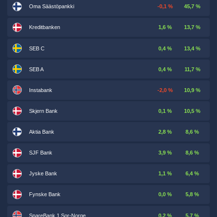
Oma Säästöpankki
-0,1 %
45,7 %
Kreditbanken
1,6 %
13,7 %
SEB C
0,4 %
13,4 %
SEB A
0,4 %
11,7 %
Instabank
-2,0 %
10,9 %
Skjern Bank
0,1 %
10,5 %
Aktia Bank
2,8 %
8,6 %
SJF Bank
3,9 %
8,6 %
Jyske Bank
1,1 %
6,4 %
Fynske Bank
0,0 %
5,8 %
SpareBank 1 Sor-Norge
0,2 %
5,7 %