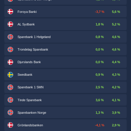
Foroya Banki
-3,7 %
5,6 %
AL Sydbank
1,8 %
5,2 %
Sparebank 1 Helgeland
0,8 %
4,6 %
Trondelag Sparebank
0,0 %
4,6 %
Djurslands Bank
0,0 %
4,4 %
Swedbank
0,9 %
4,3 %
Sparebank 1 SMN
2,5 %
4,2 %
Tinde Sparebank
3,6 %
4,1 %
Sparebanken Norge
1,3 %
3,9 %
Grönlandsbanken
-4,1 %
2,9 %