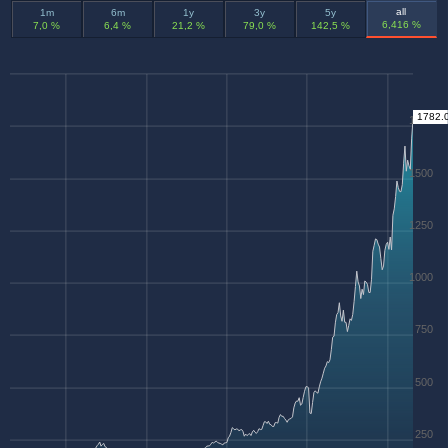
all
1m
6m
1y
3y
5y
6,416 %
7,0 %
6,4 %
21,2 %
79,0 %
142,5 %
1782.
1750
1500
1250
1000
750
500
250