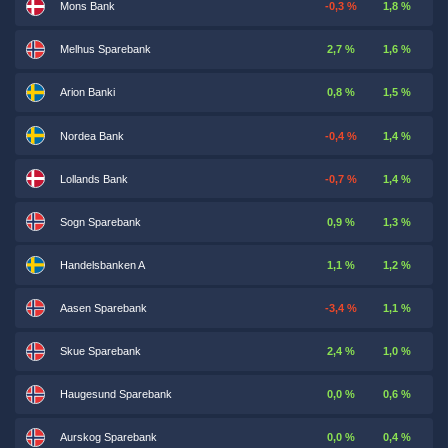
Mons Bank
-0,3 %
1,8 %
Melhus Sparebank
2,7 %
1,6 %
Arion Banki
0,8 %
1,5 %
Nordea Bank
-0,4 %
1,4 %
Lollands Bank
-0,7 %
1,4 %
Sogn Sparebank
0,9 %
1,3 %
Handelsbanken A
1,1 %
1,2 %
Aasen Sparebank
-3,4 %
1,1 %
Skue Sparebank
2,4 %
1,0 %
Haugesund Sparebank
0,0 %
0,6 %
Aurskog Sparebank
0,0 %
0,4 %