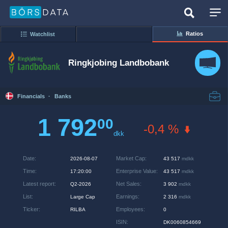
Ratios
Watchlist
Ringkjobing Landbobank
Financials
·
Banks
1 792
00
-0,4 %
dkk
Date
:
Market Cap
:
2026-08-07
43 517
mdkk
Time
:
Enterprise Value
:
17:20:00
43 517
mdkk
Latest report
:
Net Sales
:
Q2-2026
3 902
mdkk
List
:
Earnings
:
Large Cap
2 316
mdkk
Ticker
:
Employees
:
RILBA
0
ISIN
:
DK0060854669