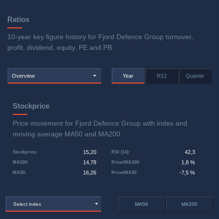
Ratios
10-year key figure history for Fjord Defence Group turnover,
profit, dividend, equity, PE and PB.
Overview
Year
R12
Quarter
Stockprice
Price movement for Fjord Defence Group with index and
moving average MA50 and MA200.
15,20
42,3
Stockprice
:
RSI (14)
:
14,78
1,8 %
MA200
:
Price/MA200
:
16,26
-7,5 %
MA50
:
Price/MA50
:
Select index
MA50
MA200