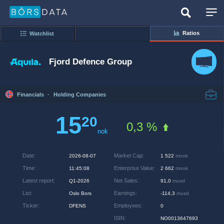
Ratios
Watchlist
Fjord Defence Group
Financials
·
Holding Companies
15
20
0,3 %
nok
Date
:
Market Cap
:
2026-08-07
1 522
mnok
Time
:
Enterprise Value
:
11:45:08
2 662
mnok
Latest report
:
Net Sales
:
Q1-2026
91,0
musd
List
:
Earnings
:
Oslo Bors
-114,3
musd
Ticker
:
Employees
:
DFENS
0
ISIN
:
NO0013647693