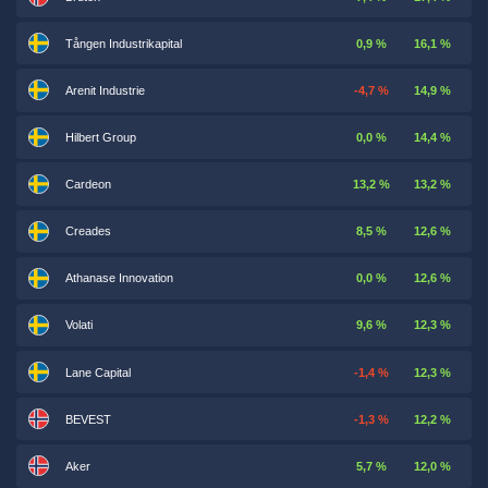
Tången Industrikapital
0,9 %
16,1 %
Arenit Industrie
-4,7 %
14,9 %
Hilbert Group
0,0 %
14,4 %
Cardeon
13,2 %
13,2 %
Creades
8,5 %
12,6 %
Athanase Innovation
0,0 %
12,6 %
Volati
9,6 %
12,3 %
Lane Capital
-1,4 %
12,3 %
BEVEST
-1,3 %
12,2 %
Aker
5,7 %
12,0 %