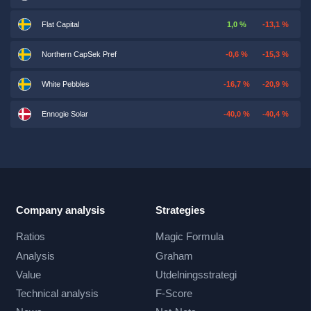
Flat Capital
1,0 %
-13,1 %
Northern CapSek Pref
-0,6 %
-15,3 %
White Pebbles
-16,7 %
-20,9 %
Ennogie Solar
-40,0 %
-40,4 %
Company analysis
Strategies
Ratios
Magic Formula
Analysis
Graham
Value
Utdelningsstrategi
Technical analysis
F-Score