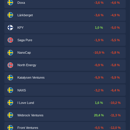
Doxa
-3,6 %
-4,6 %
Lärkberget
-3,6 %
-4,9 %
KPY
1,0 %
-5,0 %
Saga Pure
-1,9 %
-5,5 %
NanoCap
-10,9 %
-5,8 %
North Energy
-0,9 %
-5,8 %
Katalysen Ventures
-5,9 %
-5,9 %
NAXS
-3,2 %
-6,4 %
I Love Lund
1,6 %
-10,2 %
Webrock Ventures
20,4 %
-11,3 %
Front Ventures
-0,5 %
-12,0 %