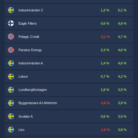
Industrivärden C
1,2 %
5,1 %
Eagle Filters
0,6 %
4,8 %
Pelagic Credit
-3,1 %
4,7 %
Paratus Energy
2,3 %
4,6 %
Industrivärden A
1,4 %
4,6 %
Latour
0,7 %
4,2 %
Lundbergföretagen
1,8 %
3,9 %
Byggmästare AJ Ahlström
-3,6 %
3,9 %
Svolder A
0,5 %
3,9 %
Linc
-1,5 %
3,8 %