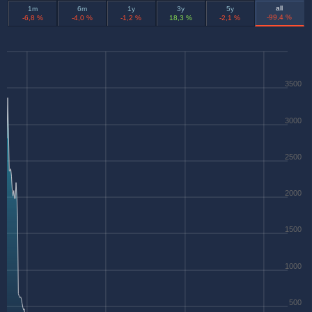
all
1m
6m
1y
3y
5y
-99,4 %
-6,8 %
-4,0 %
-1,2 %
18,3 %
-2,1 %
3500
3000
2500
2000
1500
1000
500