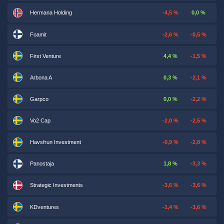
Hermana Holding
-4,5 %
0,0 %
Foamit
-2,6 %
-0,5 %
First Venture
4,4 %
-1,5 %
Arbona A
0,3 %
-2,1 %
Garpco
0,0 %
-2,2 %
Vo2 Cap
-2,0 %
-2,5 %
Havsfrun Investment
-0,9 %
-2,8 %
Panostaja
1,8 %
-3,3 %
Strategic Investments
-3,6 %
-3,6 %
KDventures
-1,4 %
-3,6 %