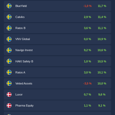
BlueYield
-1,0 %
11,7 %
Calviks
2,9 %
11,4 %
Ratos B
3,6 %
11,1 %
VNV Global
0,0 %
10,9 %
Navigo Invest
9,2 %
10,6 %
HAKI Safety B
1,0 %
10,5 %
Ratos A
3,0 %
10,1 %
Vetted Assets
-3,5 %
10,0 %
Luxor
0,7 %
9,6 %
Pharma Equity
1,1 %
9,1 %