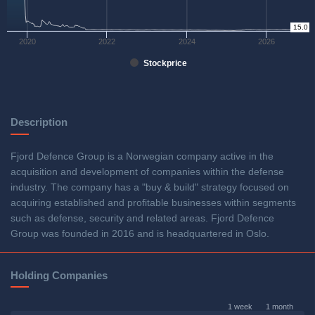
0
15.0
2020
2022
2024
2026
Stockprice
Description
Fjord Defence Group is a Norwegian company active in the
acquisition and development of companies within the defense
industry. The company has a "buy & build" strategy focused on
acquiring established and profitable businesses within segments
such as defense, security and related areas. Fjord Defence
Group was founded in 2016 and is headquartered in Oslo.
Holding Companies
1 week
1 month