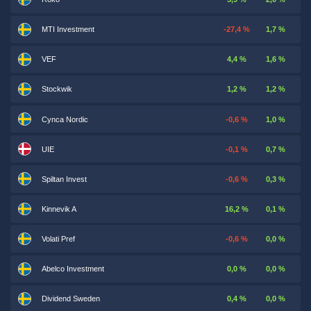
MTI Investment
-27,4 %
1,7 %
VEF
4,4 %
1,6 %
Stockwik
1,2 %
1,2 %
Cynca Nordic
-0,6 %
1,0 %
UIE
-0,1 %
0,7 %
Spiltan Invest
-0,6 %
0,3 %
Kinnevik A
16,2 %
0,1 %
Volati Pref
-0,6 %
0,0 %
Abelco Investment
0,0 %
0,0 %
Dividend Sweden
0,4 %
0,0 %