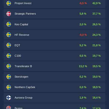
Proport Invest
-6,5 %
42,9 %
Strategic Partners
5,8 %
37,7 %
Keo Capital
2,0 %
26,5 %
HF Reverse
-8,0 %
24,3 %
EQT
5,2 %
21,8 %
C100
0,5 %
19,7 %
Transferator B
13,2 %
19,5 %
Storskogen
0,2 %
19,0 %
Northern CapSek
0,0 %
18,9 %
Auroora Group
1,9 %
18,4 %
Bruton
7,4 %
17,4 %