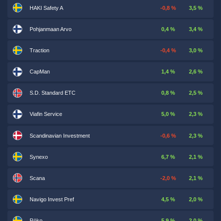
HAKI Safety A
-0,8 %
3,5 %
Pohjanmaan Arvo
0,4 %
3,4 %
Traction
-0,4 %
3,0 %
CapMan
1,4 %
2,6 %
S.D. Standard ETC
0,8 %
2,5 %
Viafin Service
5,0 %
2,3 %
Scandinavian Investment
-0,6 %
2,3 %
Synexo
6,7 %
2,1 %
Scana
-2,0 %
2,1 %
Navigo Invest Pref
4,5 %
2,0 %
Röko
5,9 %
2,0 %