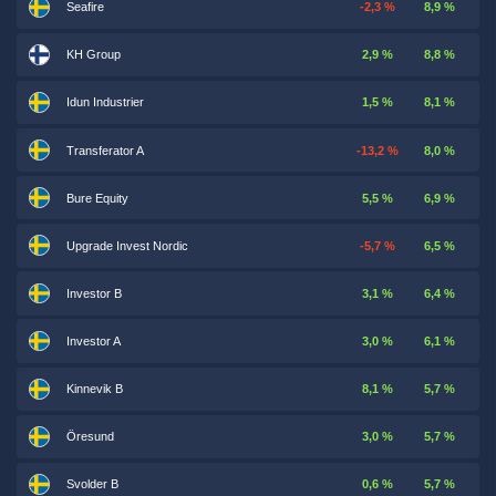
Seafire
-2,3 %
8,9 %
KH Group
2,9 %
8,8 %
Idun Industrier
1,5 %
8,1 %
Transferator A
-13,2 %
8,0 %
Bure Equity
5,5 %
6,9 %
Upgrade Invest Nordic
-5,7 %
6,5 %
Investor B
3,1 %
6,4 %
Investor A
3,0 %
6,1 %
Kinnevik B
8,1 %
5,7 %
Öresund
3,0 %
5,7 %
Svolder B
0,6 %
5,7 %