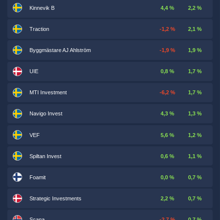
Kinnevik B
4,4 %
2,2 %
Traction
-1,2 %
2,1 %
Byggmästare AJ Ahlström
-1,9 %
1,9 %
UIE
0,8 %
1,7 %
MTI Investment
-6,2 %
1,7 %
Navigo Invest
4,3 %
1,3 %
VEF
5,6 %
1,2 %
Spiltan Invest
0,6 %
1,1 %
Foamit
0,0 %
0,7 %
Strategic Investments
2,2 %
0,7 %
Scana
-2,7 %
0,7 %