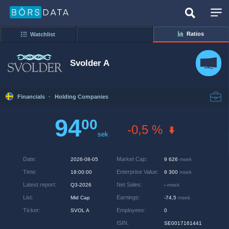
Ratios
Watchlist
Svolder A
Financials
·
Holding Companies
94
00
-0,5 %
sek
Date
:
Market Cap
:
2026-08-05
9 626
msek
Time
:
Enterprise Value
:
18:00:00
9 300
msek
Latest report
:
Net Sales
:
Q3-2026
-
msek
List
:
Earnings
:
Mid Cap
-74,5
msek
Ticker
:
Employees
:
SVOL A
0
ISIN
:
SE0017161441