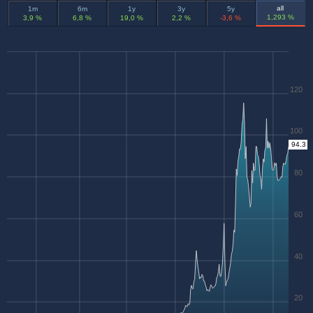
all
1m
6m
1y
3y
5y
1,293 %
3,9 %
6,8 %
19,0 %
2,2 %
-3,6 %
120
100
94.3
80
60
40
20