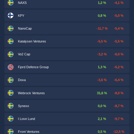
NAXS
1,2 %
-4,1 %
KPY
0,8 %
-5,0 %
NanoCap
-11,7 %
-5,4 %
Katalysen Ventures
-5,5 %
-5,5 %
Vo2 Cap
-3,2 %
-6,0 %
Fjord Defence Group
1,3 %
-6,2 %
Doxa
-3,6 %
-6,4 %
Webrock Ventures
31,6 %
-8,0 %
Synexo
0,0 %
-8,7 %
I Love Lund
2,1 %
-9,7 %
Front Ventures
0,5 %
-12,5 %