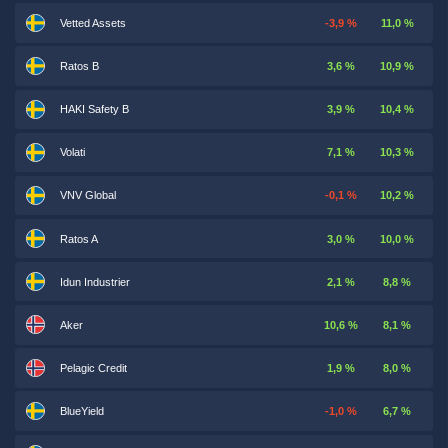
Vetted Assets
-3,9 %
11,0 %
Ratos B
3,6 %
10,9 %
HAKI Safety B
3,9 %
10,4 %
Volati
7,1 %
10,3 %
VNV Global
-0,1 %
10,2 %
Ratos A
3,0 %
10,0 %
Idun Industrier
2,1 %
8,8 %
Aker
10,6 %
8,1 %
Pelagic Credit
1,9 %
8,0 %
BlueYield
-1,0 %
6,7 %