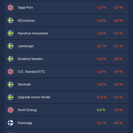
Saga Pure
-1,6 %
-2,2 %
KDventures
-1,4 %
-2,4 %
Havsfrun Investment
-1,4 %
-2,7 %
Lärkberget
-2,7 %
-2,7 %
Dividend Sweden
-2,0 %
-2,8 %
S.D. Standard ETC
-1,4 %
-3,0 %
Stockwik
-3,2 %
-3,2 %
Upgrade Invest Nordic
-17,8 %
-3,7 %
North Energy
0,4 %
-3,8 %
Panostaja
-1,7 %
-4,0 %