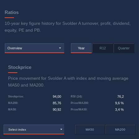
Ratios
10-year key figure history for Svolder A turnover, profit, dividend,
equity, PE and PB.
Overview
Year
R12
Quarter
Stockprice
Price movement for Svolder A with index and moving average
MA50 and MA200.
94,00
76,2
Stockprice
:
RSI (14)
:
85,76
9,6 %
MA200
:
Price/MA200
:
90,92
3,4 %
MA50
:
Price/MA50
:
Select index
MA50
MA200