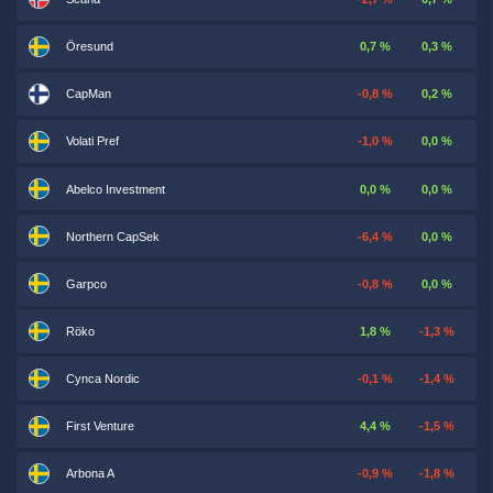
Öresund
0,7 %
0,3 %
CapMan
-0,8 %
0,2 %
Volati Pref
-1,0 %
0,0 %
Abelco Investment
0,0 %
0,0 %
Northern CapSek
-6,4 %
0,0 %
Garpco
-0,8 %
0,0 %
Röko
1,8 %
-1,3 %
Cynca Nordic
-0,1 %
-1,4 %
First Venture
4,4 %
-1,5 %
Arbona A
-0,9 %
-1,8 %