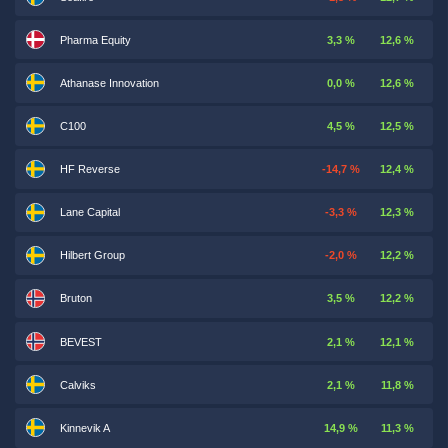
Pharma Equity
3,3 %
12,6 %
Athanase Innovation
0,0 %
12,6 %
C100
4,5 %
12,5 %
HF Reverse
-14,7 %
12,4 %
Lane Capital
-3,3 %
12,3 %
Hilbert Group
-2,0 %
12,2 %
Bruton
3,5 %
12,2 %
BEVEST
2,1 %
12,1 %
Calviks
2,1 %
11,8 %
Kinnevik A
14,9 %
11,3 %