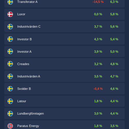
Transferator A
-14,5 %
6,3 %
Luxor
0,0 %
5,8 %
Industrivärden C
3,7 %
5,6 %
Investor B
4,3 %
5,4 %
Investor A
3,9 %
5,0 %
Creades
3,2 %
4,8 %
Industrivärden A
3,5 %
4,7 %
Svolder B
-0,4 %
4,6 %
Latour
1,8 %
4,4 %
Lundbergföretagen
3,0 %
4,4 %
Paratus Energy
1,8 %
3,5 %