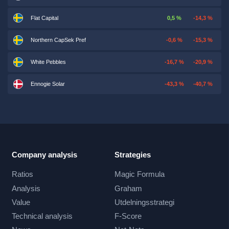
Flat Capital
0,5 %
-14,3 %
Northern CapSek Pref
-0,6 %
-15,3 %
White Pebbles
-16,7 %
-20,9 %
Ennogie Solar
-43,3 %
-40,7 %
Company analysis
Strategies
Ratios
Magic Formula
Analysis
Graham
Value
Utdelningsstrategi
Technical analysis
F-Score