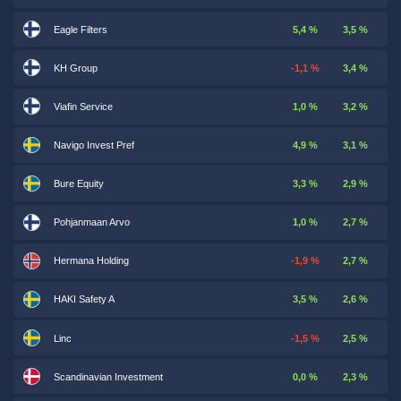
Eagle Filters
5,4 %
3,5 %
KH Group
-1,1 %
3,4 %
Viafin Service
1,0 %
3,2 %
Navigo Invest Pref
4,9 %
3,1 %
Bure Equity
3,3 %
2,9 %
Pohjanmaan Arvo
1,0 %
2,7 %
Hermana Holding
-1,9 %
2,7 %
HAKI Safety A
3,5 %
2,6 %
Linc
-1,5 %
2,5 %
Scandinavian Investment
0,0 %
2,3 %