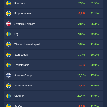
Keo Capital
7,9 %
31,5 %
Proport Invest
-5,9 %
31,1 %
Strategic Partners
2,8 %
26,3 %
EQT
9,0 %
22,6 %
Tången Industrikapital
3,5 %
21,8 %
Storskogen
3,3 %
20,1 %
Transferator B
-2,6 %
20,0 %
Auroora Group
10,8 %
17,6 %
Arenit Industrie
-4,7 %
14,9 %
Cardeon
20,4 %
14,0 %
Seafire
-1,5 %
12,7 %