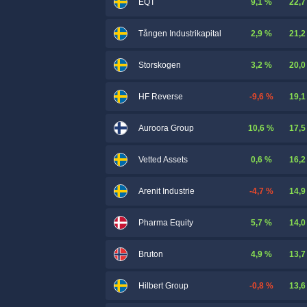
9,1 %
22,7
EQT
2,9 %
21,2
Tången Industrikapital
3,2 %
20,0
Storskogen
-9,6 %
19,1
HF Reverse
10,6 %
17,5
Auroora Group
0,6 %
16,2
Vetted Assets
-4,7 %
14,9
Arenit Industrie
5,7 %
14,0
Pharma Equity
4,9 %
13,7
Bruton
-0,8 %
13,6
Hilbert Group