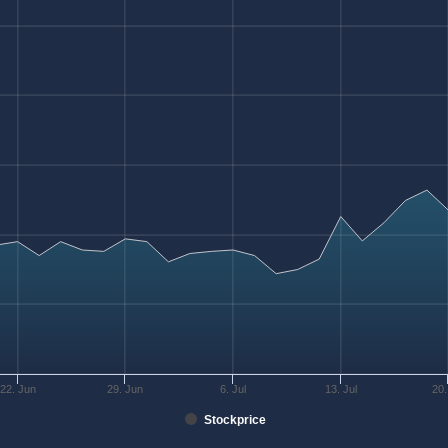
22. Jun
29. Jun
6. Jul
13. Jul
20.
Stockprice