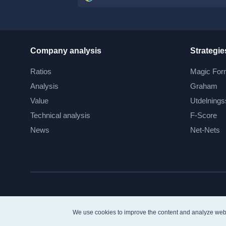
Company analysis
Strategie
Ratios
Magic For
Analysis
Graham
Value
Utdelnings
Technical analysis
F-Score
News
Net-Nets
We use cookies to improve the content and analyze web