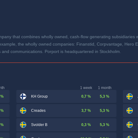
mpany that combines wholly owned, cash-flow generating subsidiaries wi
r example, the wholly owned companies: Finanstid, Corpvantage, Hero
ices and communications. Porport is headquartered in Stockholm.
nth
1 week
1 month
 %
0,7 %
5,3 %
KH Group
 %
3,7 %
5,3 %
Creades
 %
0,3 %
5,3 %
Svolder B