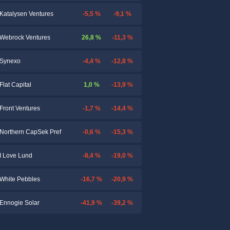
-5,5 %
-9,1 %
Katalysen Ventures
26,8 %
-11,3 %
Webrock Ventures
-4,4 %
-12,8 %
Synexo
1,0 %
-13,9 %
Flat Capital
-1,7 %
-14,4 %
Front Ventures
-0,6 %
-15,3 %
Northern CapSek Pref
-8,4 %
-19,0 %
I Love Lund
-16,7 %
-20,9 %
White Pebbles
-41,9 %
-39,2 %
Ennogie Solar