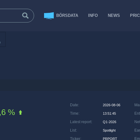
BÖRSDATA
INFO
NEWS
PRI
s
Date
:
Ma
2026-08-06
,6 %
Time
:
Ent
13:51:45
Latest report
:
Net
Q1-2026
List
:
Ea
Spotlight
Ticker
:
Em
PRPORT