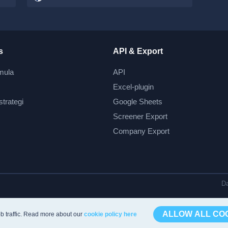
s
API & Export
mula
API
Excel-plugin
strategi
Google Sheets
Screener Export
Company Export
Da
ALLOW ALL CO
b traffic. Read more about our
cookie policy here