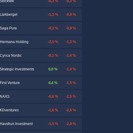
-0,3 %
-0,3 %
Stockwik
-1,3 %
-0,9 %
Lärkberget
-0,3 %
-0,9 %
Saga Pure
-2,5 %
-1,3 %
Hermana Holding
-0,1 %
-1,4 %
Cynca Nordic
0,0 %
-1,4 %
Strategic Investments
4,4 %
-1,5 %
First Venture
-0,6 %
-2,5 %
NAXS
-1,6 %
-2,6 %
KDventures
-1,5 %
-2,8 %
Havsfrun Investment