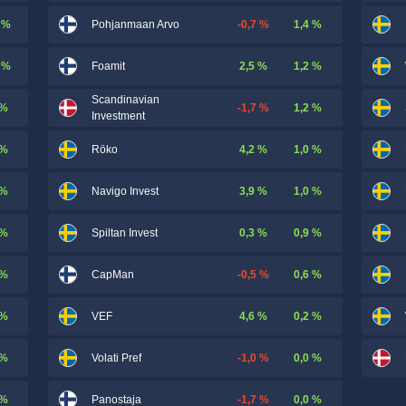
 %
-0,7 %
1,4 %
Pohjanmaan Arvo
 %
2,5 %
1,2 %
Foamit
Scandinavian
 %
-1,7 %
1,2 %
Investment
 %
4,2 %
1,0 %
Röko
 %
3,9 %
1,0 %
Navigo Invest
 %
0,3 %
0,9 %
Spiltan Invest
 %
-0,5 %
0,6 %
CapMan
 %
4,6 %
0,2 %
VEF
 %
-1,0 %
0,0 %
Volati Pref
 %
-1,7 %
0,0 %
Panostaja