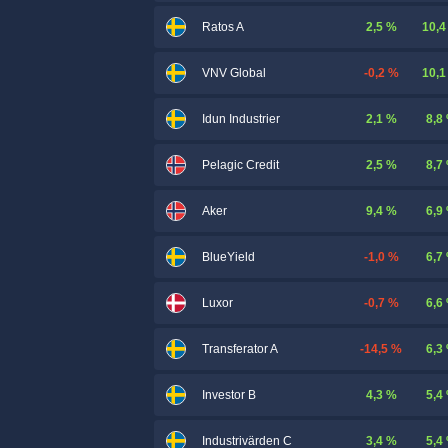
2,5 %
10,4
Ratos A
-0,2 %
10,1
VNV Global
2,1 %
8,8
Idun Industrier
2,5 %
8,7
Pelagic Credit
9,4 %
6,9
Aker
-1,0 %
6,7
BlueYield
-0,7 %
6,6
Luxor
-14,5 %
6,3
Transferator A
4,3 %
5,4
Investor B
3,4 %
5,4
Industrivärden C