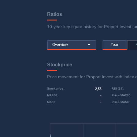
Ratios
10-year key figure history for Proport Invest tu
Overview
Year
Stockprice
Price movement for Proport Invest with inde
Stockprice
:
2,53
RSI (14)
:
MA200
:
-
Price/MA200
:
MA50
:
-
Price/MA50
: