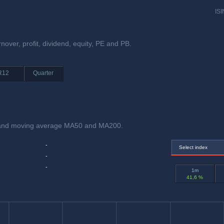
ISI
rnover, profit, dividend, equity, PE and PB.
R12
Quarter
x and moving average MA50 and MA200.
-
Select index
-
-
1m
41,6 %