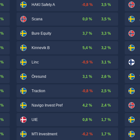
 %
-0,8 %
3,5 %
HAKI Safety A
 %
0,0 %
3,5 %
Scana
 %
3,7 %
3,3 %
Bure Equity
 %
5,4 %
3,2 %
Kinnevik B
 %
-0,9 %
3,1 %
Linc
 %
3,1 %
2,6 %
Öresund
 %
-0,8 %
2,5 %
Traction
 %
4,2 %
2,4 %
Navigo Invest Pref
 %
0,8 %
1,7 %
UIE
 %
-6,2 %
1,7 %
MTI Investment