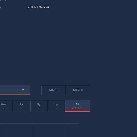
N
:
SE0027767724
MA50
MA200
all
6m
1y
3y
5y
-64,1 %
-
-
-
-