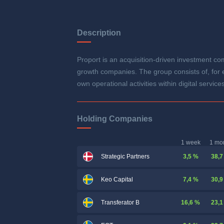
Description
Proport is an acquisition-driven investment co
growth companies. The group consists of, fo
own operational activities within digital serv
Holding Companies
1 week
1 mo
3,5 %
38,7
Strategic Partners
7,4 %
30,9
Keo Capital
16,6 %
23,1
Transferator B