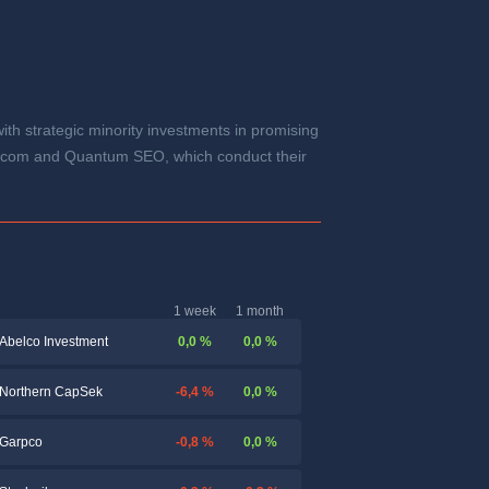
th strategic minority investments in promising
 Ecom and Quantum SEO, which conduct their
1 week
1 month
0,0 %
0,0 %
Abelco Investment
-6,4 %
0,0 %
Northern CapSek
-0,8 %
0,0 %
Garpco