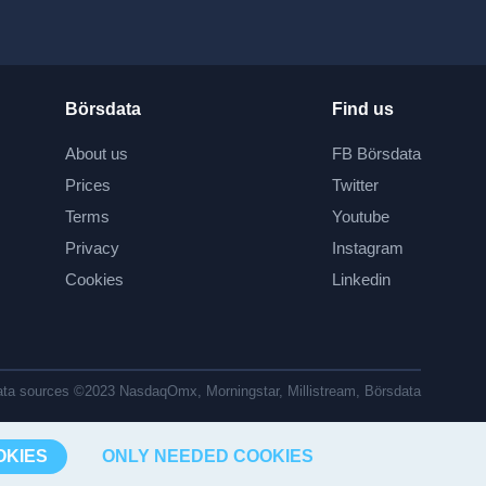
Börsdata
Find us
About us
FB Börsdata
Prices
Twitter
Terms
Youtube
Privacy
Instagram
Cookies
Linkedin
ta sources ©2023 NasdaqOmx, Morningstar, Millistream, Börsdata
OKIES
ONLY NEEDED COOKIES