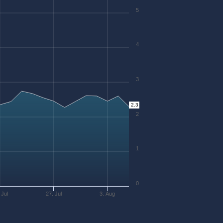
5
4
3
2.3
2
1
0
 Jul
27. Jul
3. Aug