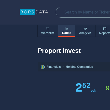
Ratios
Watchlist
Analysis
Report
Proport Invest
Financials
·
Holding Companies
2
52
9
sek