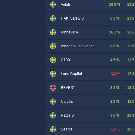
10,0 %
13,2
Volati
6,3 %
13,0
HAKI Safety B
16,2 %
12,6
Kinnevik A
0,0 %
12,6
Athanase Innovation
4,5 %
12,5
C100
-3,3 %
12,3
Lane Capital
2,1 %
12,1
BEVEST
1,3 %
11,0
Calviks
3,6 %
10,9
Ratos B
-1,5 %
10,5
Seafire