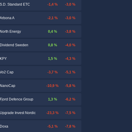
-1,4 %
-3,0 %
S.D. Standard ETC
-2,1 %
-3,0 %
Arbona A
0,4 %
-3,8 %
North Energy
0,8 %
-4,0 %
Dividend Sweden
1,5 %
-4,3 %
KPY
-3,7 %
-5,1 %
Vo2 Cap
-10,9 %
-5,8 %
NanoCap
1,3 %
-6,2 %
Fjord Defence Group
-23,3 %
-7,5 %
Upgrade Invest Nordic
-5,1 %
-7,8 %
Doxa