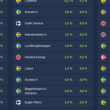
 %
11,1 %
5,3 %
Cardeon
 %
3,8 %
4,9 %
Investor A
 %
2,3 %
4,5 %
Viafin Service
 %
3,2 %
4,5 %
Industrivärden A
 %
2,9 %
4,3 %
Lundbergföretagen
 %
2,4 %
4,2 %
Paratus Energy
 %
1,4 %
3,9 %
Latour
 %
0,5 %
3,9 %
Svolder A
Byggmästare AJ
 %
0,0 %
3,8 %
Ahlström
 %
5,4 %
3,5 %
Eagle Filters