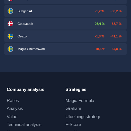
Subgen AI
-1,2 %
-30,2 %
Cessatech
26,4 %
-38,7 %
Orexo
-1,8 %
-41,1 %
Magle Chemoswed
-10,5 %
-54,8 %
Company analysis
Strategies
Ratios
Magic Formula
Analysis
Graham
Value
Utdelningsstrategi
Technical analysis
F-Score