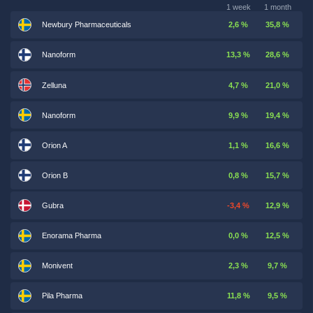
1 week
1 month
Newbury Pharmaceuticals
2,6 %
35,8 %
Nanoform
13,3 %
28,6 %
Zelluna
4,7 %
21,0 %
Nanoform
9,9 %
19,4 %
Orion A
1,1 %
16,6 %
Orion B
0,8 %
15,7 %
Gubra
-3,4 %
12,9 %
Enorama Pharma
0,0 %
12,5 %
Monivent
2,3 %
9,7 %
Pila Pharma
11,8 %
9,5 %