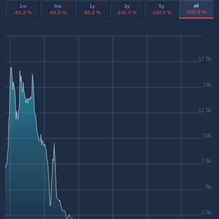
all
1m
6m
1y
3y
5y
-100,0 %
-61,2 %
-89,9 %
-85,4 %
-100,0 %
-100,0 %
17.5k
15k
12.5k
10k
7.5k
5k
2.5k