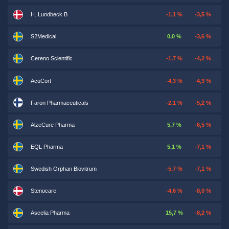
H. Lundbeck B
-1,1 %
-3,5 %
S2Medical
0,0 %
-3,6 %
Cereno Scientific
-1,7 %
-4,2 %
AcuCort
-4,3 %
-4,3 %
Faron Pharmaceuticals
-2,1 %
-5,2 %
AlzeCure Pharma
5,7 %
-6,5 %
EQL Pharma
5,1 %
-7,1 %
Swedish Orphan Biovitrum
-5,7 %
-7,1 %
Stenocare
-4,6 %
-8,0 %
Ascelia Pharma
15,7 %
-8,2 %