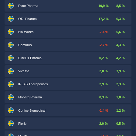
Dicot Pharma
10,9 %
8,5 %
ODI Pharma
17,2 %
6,3 %
Bio-Works
-7,4 %
5,6 %
Camurus
-2,7 %
4,3 %
Cinclus Pharma
0,2 %
4,2 %
Vivesto
2,0 %
3,9 %
IRLAB Therapeutics
2,9 %
2,3 %
Moberg Pharma
0,3 %
1,8 %
Corline Biomedical
-1,4 %
1,2 %
Flerie
2,0 %
0,5 %