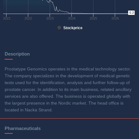
0
0.2
2021
2022
2023
2024
2025
2026
Stockprice
Description
Prostatype Genomics operates in the medical technology sector.
The company specializes in the development of medical genetic
tests used for the identification, analysis and further follow-up of
prostate cancer. In addition to its main business, related ancillary
services are also offered. The business is operated globally with
the largest presence in the Nordic market. The head office is
located in Nacka Strand.
Pharmaceuticals