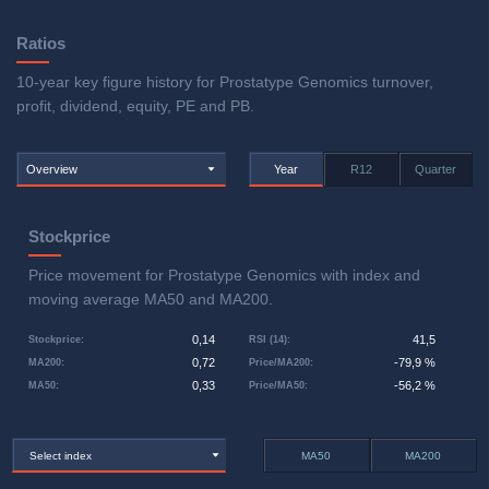
Ratios
10-year key figure history for Prostatype Genomics turnover,
profit, dividend, equity, PE and PB.
Overview
Year
R12
Quarter
Stockprice
Price movement for Prostatype Genomics with index and
moving average MA50 and MA200.
0,14
41,5
Stockprice
:
RSI (14)
:
0,72
-79,9 %
MA200
:
Price/MA200
:
0,33
-56,2 %
MA50
:
Price/MA50
:
Select index
MA50
MA200