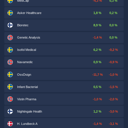
MedCap
-4,3 %
0,3 %
Asker Healthcare
1,8 %
0,2 %
Bioretec
8,9 %
0,0 %
Genetic Analysis
-1,4 %
0,0 %
Isofol Medical
6,2 %
-0,2 %
Navamedic
0,9 %
-0,9 %
OssDsign
-11,7 %
-1,0 %
Infant Bacterial
0,5 %
-1,5 %
Vistin Pharma
-1,0 %
-2,0 %
Nightingale Health
1,2 %
-3,0 %
H. Lundbeck A
-1,4 %
-3,1 %