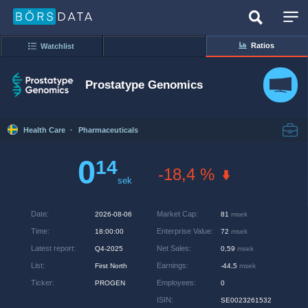
Ratios
Watchlist
Prostatype Genomics
Health Care
·
Pharmaceuticals
0
14
-18,4 %
sek
Date
:
Market Cap
:
2026-08-06
81
msek
Time
:
Enterprise Value
:
18:00:00
72
msek
Latest report
:
Net Sales
:
Q4-2025
0,59
msek
List
:
Earnings
:
First North
-44,5
msek
Ticker
:
Employees
:
PROGEN
0
ISIN
:
SE0023261532