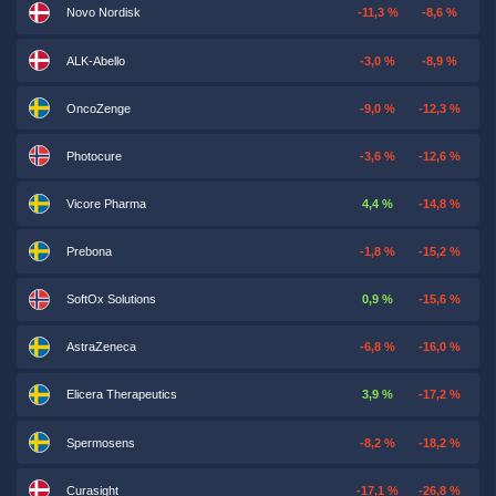
Novo Nordisk
-11,3 %
-8,6 %
ALK-Abello
-3,0 %
-8,9 %
OncoZenge
-9,0 %
-12,3 %
Photocure
-3,6 %
-12,6 %
Vicore Pharma
4,4 %
-14,8 %
Prebona
-1,8 %
-15,2 %
SoftOx Solutions
0,9 %
-15,6 %
AstraZeneca
-6,8 %
-16,0 %
Elicera Therapeutics
3,9 %
-17,2 %
Spermosens
-8,2 %
-18,2 %
Curasight
-17,1 %
-26,8 %