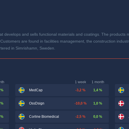
t develops and sells functional materials and coatings. The products m
 Customers are found in facilities management, the construction industr
rtered in Simrishamn, Sweden.
nth
1 week
1 month
 %
-3,2 %
1,4 %
MedCap
 %
-10,0 %
1,0 %
OssDsign
 %
-2,5 %
0,0 %
Corline Biomedical