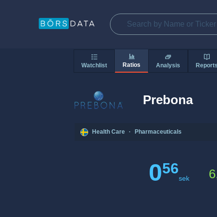
Ratios
Watchlist
Analysis
Report
Prebona
Health Care
·
Pharmaceuticals
0
56
6
sek