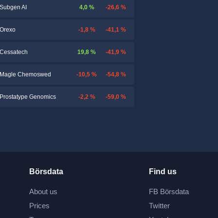
4,0 %
-26,6 %
Subgen AI
-1,8 %
-41,1 %
Orexo
19,8 %
-41,9 %
Cessatech
-10,5 %
-54,8 %
Magle Chemoswed
-2,2 %
-59,0 %
Prostatype Genomics
Börsdata
Find us
About us
FB Börsdata
Prices
Twitter