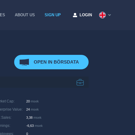
CES
ABOUT US
SIGN UP
LOGIN
OPEN IN BÖRSDATA
rket Cap
:
20
msek
erprise Value
:
24
msek
 Sales
:
3,38
msek
rnings
:
-6,63
msek
ployees
:
0