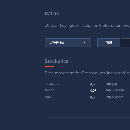
Ratios
10-year key figure history for Prebona turnover
Overview
Year
Stockprice
Price movement for Prebona with index and
Stockprice
:
0,56
RSI (14)
:
MA200
:
0,97
Price/MA200
:
MA50
:
0,65
Price/MA50
: