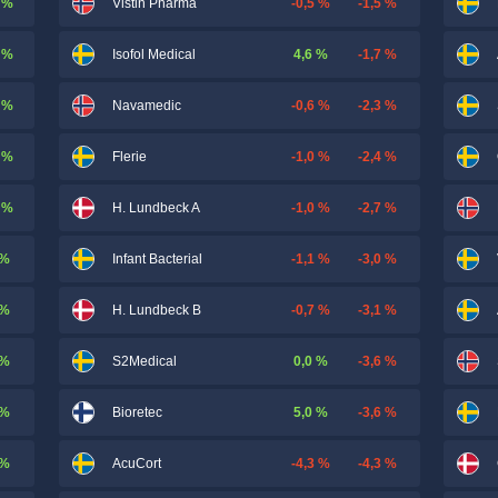
 %
-0,5 %
-1,5 %
Vistin Pharma
 %
4,6 %
-1,7 %
Isofol Medical
 %
-0,6 %
-2,3 %
Navamedic
 %
-1,0 %
-2,4 %
Flerie
 %
-1,0 %
-2,7 %
H. Lundbeck A
 %
-1,1 %
-3,0 %
Infant Bacterial
 %
-0,7 %
-3,1 %
H. Lundbeck B
 %
0,0 %
-3,6 %
S2Medical
 %
5,0 %
-3,6 %
Bioretec
 %
-4,3 %
-4,3 %
AcuCort