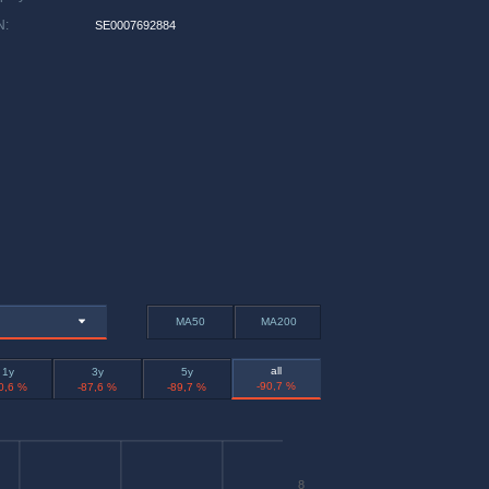
N
:
SE0007692884
MA50
MA200
all
1y
3y
5y
-90,7 %
0,6 %
-87,6 %
-89,7 %
8