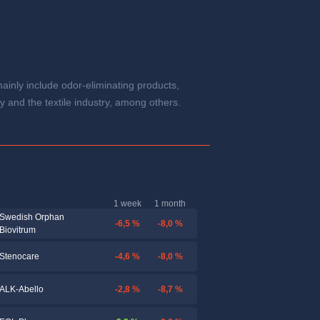
ainly include odor-eliminating products,
y and the textile industry, among others.
1 week
1 month
Swedish Orphan
-6,5 %
-8,0 %
Biovitrum
-4,6 %
-8,0 %
Stenocare
-2,8 %
-8,7 %
ALK-Abello