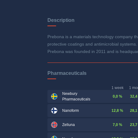
Description
Prebona is a materials technology company tha
protective coatings and antimicrobial systems.
Prebona was founded in 2011 and is headqua
Pharmaceuticals
1 week
1 mo
Newbury
0,0 %
32,4
Pharmaceuticals
12,8 %
28,1
Nanoform
7,0 %
23,7
Zelluna