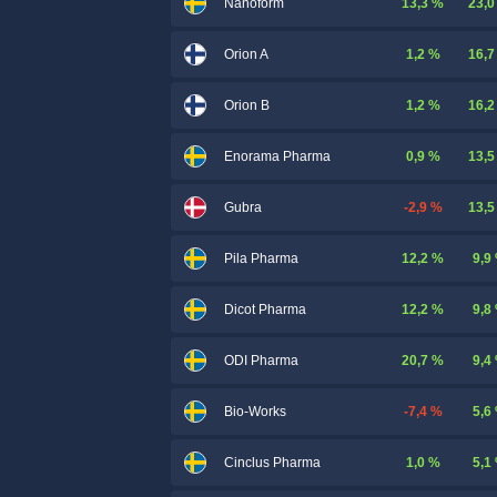
13,3 %
23,0
Nanoform
1,2 %
16,7
Orion A
1,2 %
16,2
Orion B
0,9 %
13,5
Enorama Pharma
-2,9 %
13,5
Gubra
12,2 %
9,9
Pila Pharma
12,2 %
9,8
Dicot Pharma
20,7 %
9,4
ODI Pharma
-7,4 %
5,6
Bio-Works
1,0 %
5,1
Cinclus Pharma