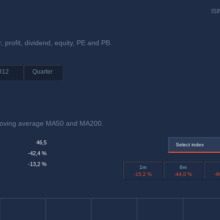
ISI
, profit, dividend, equity, PE and PB.
R12
Quarter
 moving average MA50 and MA200.
46,5
Select index
-42,4 %
-13,2 %
1m
6m
-15,2 %
-44,0 %
-6