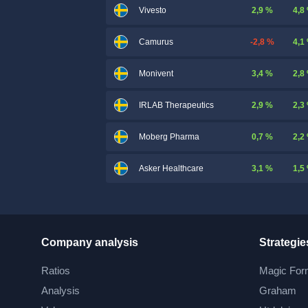
2,9 %
4,8
Vivesto
-2,8 %
4,1
Camurus
3,4 %
2,8
Monivent
2,9 %
2,3
IRLAB Therapeutics
0,7 %
2,2
Moberg Pharma
3,1 %
1,5
Asker Healthcare
Company analysis
Strategie
Ratios
Magic For
Analysis
Graham