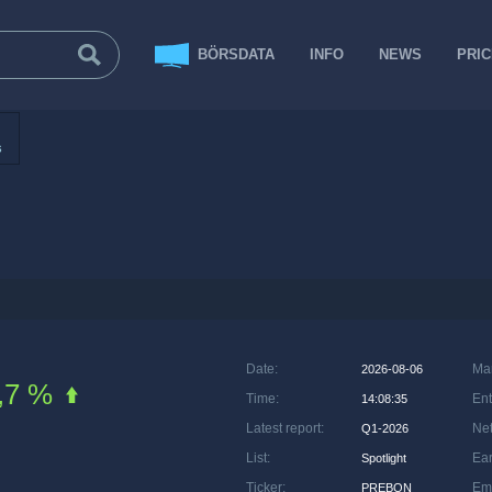
BÖRSDATA
INFO
NEWS
PRI
s
Date
:
Ma
2026-08-06
,7 %
Time
:
Ent
14:08:35
Latest report
:
Net
Q1-2026
List
:
Ea
Spotlight
Ticker
:
Em
PREBON