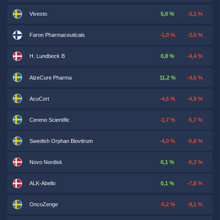
Vivesto
5,0 %
-3,1 %
Faron Pharmaceuticals
-1,0 %
-3,5 %
H. Lundbeck B
0,8 %
-4,4 %
AlzeCure Pharma
11,2 %
-4,5 %
AcuCort
-4,6 %
-4,9 %
Cereno Scientific
-1,7 %
-5,7 %
Swedish Orphan Biovitrum
-4,0 %
-5,8 %
Novo Nordisk
0,1 %
-6,3 %
ALK-Abello
0,1 %
-7,8 %
OncoZenge
-5,2 %
-9,1 %