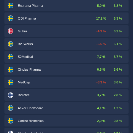
Enorama Pharma
5,0 %
6,8 %
ODI Pharma
17,2 %
6,3 %
Gubra
-4,9 %
6,2 %
Bio-Works
-6,6 %
5,1 %
S2Medical
7,7 %
3,7 %
Cinclus Pharma
0,8 %
3,6 %
MedCap
-3,3 %
3,0 %
Bioretec
3,7 %
2,8 %
Asker Healthcare
4,1 %
1,3 %
Corline Biomedical
2,0 %
0,8 %