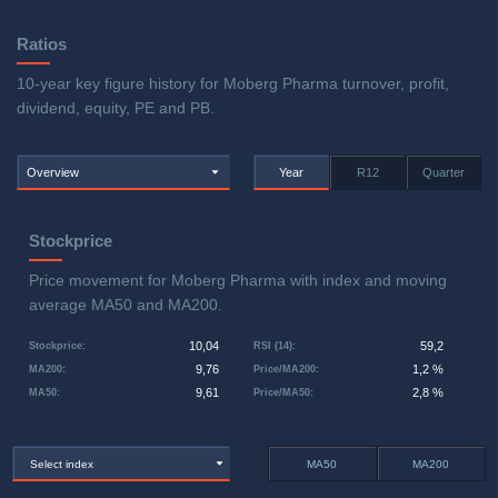
Ratios
10-year key figure history for Moberg Pharma turnover, profit,
dividend, equity, PE and PB.
Overview
Year
R12
Quarter
Stockprice
Price movement for Moberg Pharma with index and moving
average MA50 and MA200.
10,04
59,2
Stockprice
:
RSI (14)
:
9,76
1,2 %
MA200
:
Price/MA200
:
9,61
2,8 %
MA50
:
Price/MA50
:
Select index
MA50
MA200