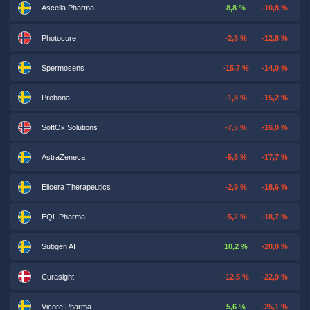
Ascelia Pharma
8,8 %
-10,8 %
Photocure
-2,3 %
-12,8 %
Spermosens
-15,7 %
-14,0 %
Prebona
-1,8 %
-15,2 %
SoftOx Solutions
-7,5 %
-16,0 %
AstraZeneca
-5,8 %
-17,7 %
Elicera Therapeutics
-2,9 %
-18,6 %
EQL Pharma
-5,2 %
-18,7 %
Subgen AI
10,2 %
-20,0 %
Curasight
-12,5 %
-22,9 %
Vicore Pharma
5,6 %
-25,1 %