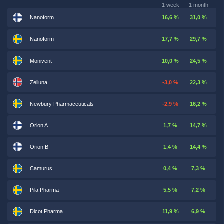
1 week
1 month
Nanoform
16,6 %
31,0 %
Nanoform
17,7 %
29,7 %
Monivent
10,0 %
24,5 %
Zelluna
-3,0 %
22,3 %
Newbury Pharmaceuticals
-2,9 %
16,2 %
Orion A
1,7 %
14,7 %
Orion B
1,4 %
14,4 %
Camurus
0,4 %
7,3 %
Pila Pharma
5,5 %
7,2 %
Dicot Pharma
11,9 %
6,9 %