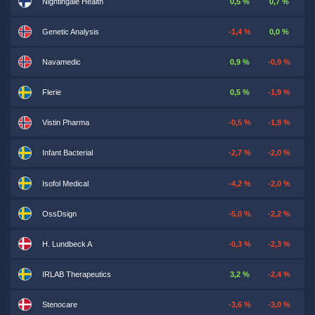
Nightingale Health
0,5 %
0,7 %
Genetic Analysis
-1,4 %
0,0 %
Navamedic
0,9 %
-0,9 %
Flerie
0,5 %
-1,9 %
Vistin Pharma
-0,5 %
-1,9 %
Infant Bacterial
-2,7 %
-2,0 %
Isofol Medical
-4,2 %
-2,0 %
OssDsign
-5,0 %
-2,2 %
H. Lundbeck A
-0,3 %
-2,3 %
IRLAB Therapeutics
3,2 %
-2,4 %
Stenocare
-3,6 %
-3,0 %