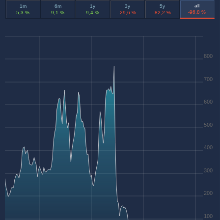
all
1m
6m
1y
3y
5y
-96,8 %
5,3 %
9,1 %
9,4 %
-29,6 %
-82,2 %
800
700
600
500
400
300
200
100