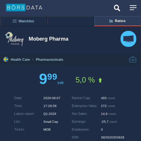
Ratios
Watchlist
Moberg Pharma
Health Care
·
Pharmaceuticals
9
99
5,0 %
sek
Date
:
Market Cap
:
2026-08-07
493
msek
Time
:
Enterprise Value
:
17:29:56
272
msek
Latest report
:
Net Sales
:
Q1-2026
14,6
msek
List
:
Earnings
:
Small Cap
-25,7
msek
Ticker
:
Employees
:
MOB
0
ISIN
:
SE0020353928