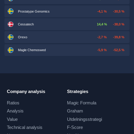
Prostatype Genomics
-4,1 %
-30,5 %
Cessatech
14,4 %
-38,0 %
Orexo
-2,7 %
-39,8 %
Magle Chemoswed
-5,9 %
-52,5 %
Company analysis
Strategies
Ratios
Magic Formula
Analysis
Graham
Value
Utdelningsstrategi
Technical analysis
F-Score