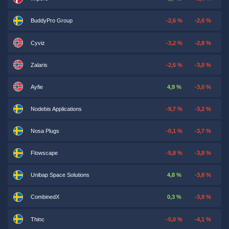
BuddyPro Group
-2,6 %
-2,6 %
Cyviz
-3,2 %
-2,8 %
Zalaris
-2,6 %
-3,0 %
Ayfie
4,9 %
-3,0 %
Nodebis Applications
-9,7 %
-3,2 %
Nosa Plugs
-0,1 %
-3,7 %
Flowscape
-5,8 %
-3,8 %
Unibap Space Solutions
4,8 %
-3,8 %
CombinedX
0,3 %
-3,9 %
Thinc
-5,0 %
-4,1 %