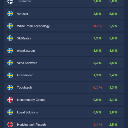
Tecnotree
3,6 %
5,8 %
Vertiseit
2,5 %
5,8 %
White Pearl Technology
-0,7 %
5,5 %
XMReality
7,3 %
5,0 %
checkin.com
3,6 %
3,6 %
Vitec Software
5,3 %
3,5 %
Greenmerc
1,3 %
3,4 %
Touchtech
-1,0 %
3,3 %
Netcompany Group
0,9 %
3,1 %
Loyal Solutions
0,5 %
2,8 %
Huddlestock Fintech
-3,4 %
2,5 %