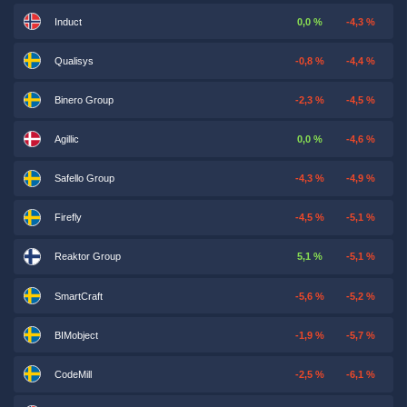
Induct
0,0 %
-4,3 %
Qualisys
-0,8 %
-4,4 %
Binero Group
-2,3 %
-4,5 %
Agillic
0,0 %
-4,6 %
Safello Group
-4,3 %
-4,9 %
Firefly
-4,5 %
-5,1 %
Reaktor Group
5,1 %
-5,1 %
SmartCraft
-5,6 %
-5,2 %
BIMobject
-1,9 %
-5,7 %
CodeMill
-2,5 %
-6,1 %