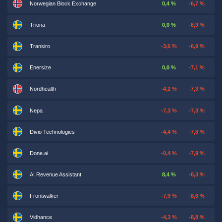
Norwegian Block Exchange
0,4 %
-6,7 %
Triona
0,0 %
-6,9 %
Transiro
-3,6 %
-6,9 %
Enersize
0,0 %
-7,1 %
Nordhealth
-4,2 %
-7,3 %
Nepa
-7,3 %
-7,3 %
Divio Technologies
-4,4 %
-7,8 %
Done.ai
-0,4 %
-7,9 %
AI Revenue Assistant
8,4 %
-8,3 %
Frontwalker
-7,9 %
-8,6 %
Vidhance
-4,3 %
-8,8 %