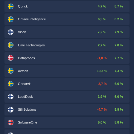
Qbrick
4,7 %
8,7 %
Octave Intelligence
6,5 %
8,2 %
Vincit
7,2 %
7,9 %
Lime Technologies
2,7 %
7,8 %
Dataproces
-1,8 %
7,7 %
Avtech
19,3 %
7,3 %
Observit
-3,7 %
6,6 %
LeadDesk
1,9 %
6,0 %
Siili Solutions
-4,7 %
5,9 %
SoftwareOne
5,0 %
5,8 %