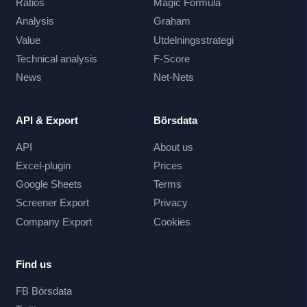
Ratios
Magic Formula
Analysis
Graham
Value
Utdelningsstrategi
Technical analysis
F-Score
News
Net-Nets
API & Export
Börsdata
API
About us
Excel-plugin
Prices
Google Sheets
Terms
Screener Export
Privacy
Company Export
Cookies
Find us
FB Börsdata