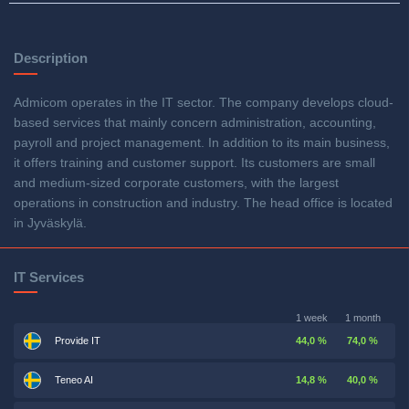
Description
Admicom operates in the IT sector. The company develops cloud-
based services that mainly concern administration, accounting,
payroll and project management. In addition to its main business,
it offers training and customer support. Its customers are small
and medium-sized corporate customers, with the largest
operations in construction and industry. The head office is located
in Jyväskylä.
IT Services
1 week
1 month
Provide IT
44,0 %
74,0 %
Teneo AI
14,8 %
40,0 %