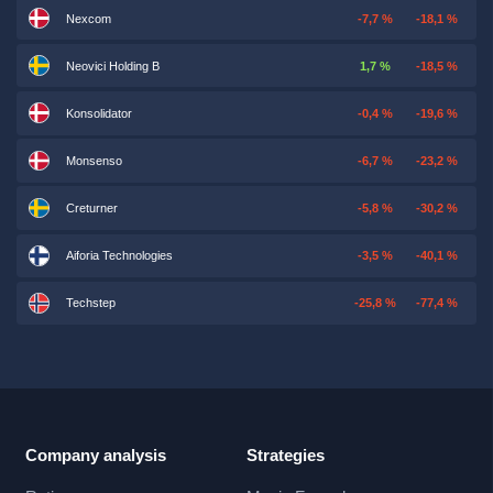
Nexcom
-7,7 %
-18,1 %
Neovici Holding B
1,7 %
-18,5 %
Konsolidator
-0,4 %
-19,6 %
Monsenso
-6,7 %
-23,2 %
Creturner
-5,8 %
-30,2 %
Aiforia Technologies
-3,5 %
-40,1 %
Techstep
-25,8 %
-77,4 %
Company analysis
Strategies