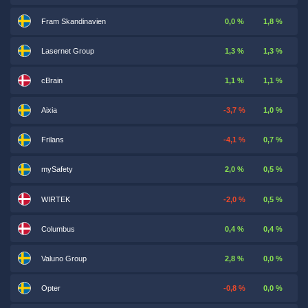
Fram Skandinavien
0,0 %
1,8 %
Lasernet Group
1,3 %
1,3 %
cBrain
1,1 %
1,1 %
Aixia
-3,7 %
1,0 %
Frilans
-4,1 %
0,7 %
mySafety
2,0 %
0,5 %
WIRTEK
-2,0 %
0,5 %
Columbus
0,4 %
0,4 %
Valuno Group
2,8 %
0,0 %
Opter
-0,8 %
0,0 %