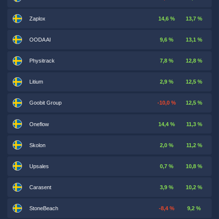
Zaplox
14,6 %
13,7 %
OODA AI
9,6 %
13,1 %
Physitrack
7,8 %
12,8 %
Litium
2,9 %
12,5 %
Goobit Group
-10,0 %
12,5 %
Oneflow
14,4 %
11,3 %
Skolon
2,0 %
11,2 %
Upsales
0,7 %
10,8 %
Carasent
3,9 %
10,2 %
StoneBeach
-8,4 %
9,2 %