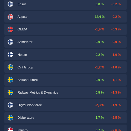
Easor
3,8 %
-0,2 %
Appear
12,4 %
-0,2 %
OMDA
-1,9 %
-0,3 %
Administer
0,0 %
-0,9 %
Netum
0,2 %
-1,0 %
Cint Group
-1,2 %
-1,0 %
Brilliant Future
0,0 %
-1,1 %
Railway Metrics & Dynamics
0,5 %
-1,3 %
Digital Workforce
-2,3 %
-1,9 %
Dlaboratory
1,7 %
-2,5 %
Impero
0,7 %
-2,6 %