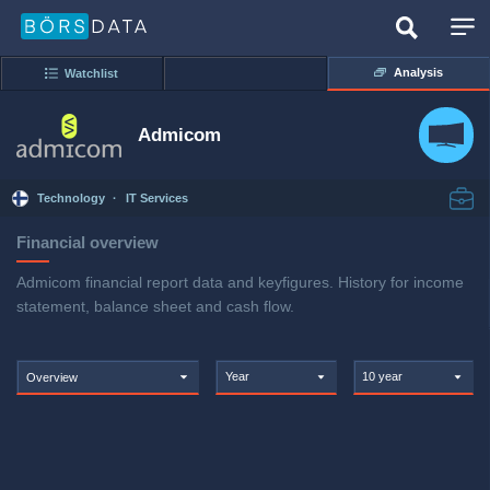
Analysis
Watchlist
Admicom
Technology
·
IT Services
Financial overview
Admicom financial report data and keyfigures. History for income
statement, balance sheet and cash flow.
Year
10 year
Overview