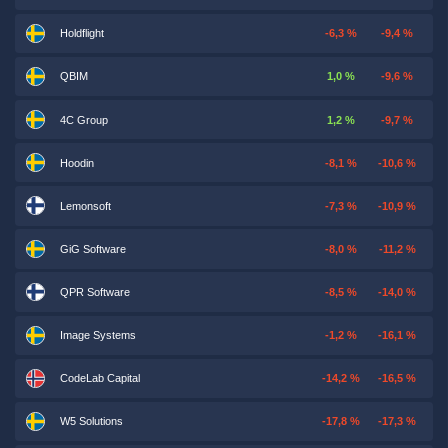
Holdflight
-6,3 %
-9,4 %
QBIM
1,0 %
-9,6 %
4C Group
1,2 %
-9,7 %
Hoodin
-8,1 %
-10,6 %
Lemonsoft
-7,3 %
-10,9 %
GiG Software
-8,0 %
-11,2 %
QPR Software
-8,5 %
-14,0 %
Image Systems
-1,2 %
-16,1 %
CodeLab Capital
-14,2 %
-16,5 %
W5 Solutions
-17,8 %
-17,3 %