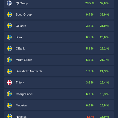
Qt Group
28,5 %
37,0 %
Spotr Group
9,4 %
35,9 %
Qlucore
3,8 %
31,0 %
Briox
6,5 %
29,6 %
QBank
5,9 %
23,1 %
Mildef Group
5,5 %
21,7 %
Stockholm Nordtech
1,3 %
21,3 %
Trifork
3,6 %
18,4 %
ChargePanel
6,7 %
16,3 %
Modelon
6,8 %
15,8 %
Novotek
-1,8 %
13,9 %