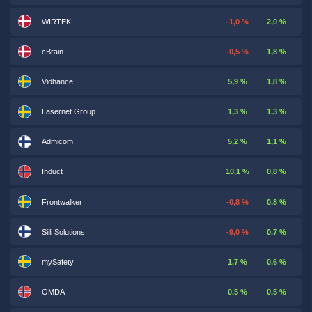
WIRTEK
-1,0 %
2,0 %
cBrain
-0,5 %
1,8 %
Vidhance
5,9 %
1,8 %
Lasernet Group
1,3 %
1,3 %
Admicom
5,2 %
1,1 %
Induct
10,1 %
0,8 %
Frontwalker
-0,8 %
0,8 %
Siili Solutions
-9,0 %
0,7 %
mySafety
1,7 %
0,6 %
OMDA
0,5 %
0,5 %