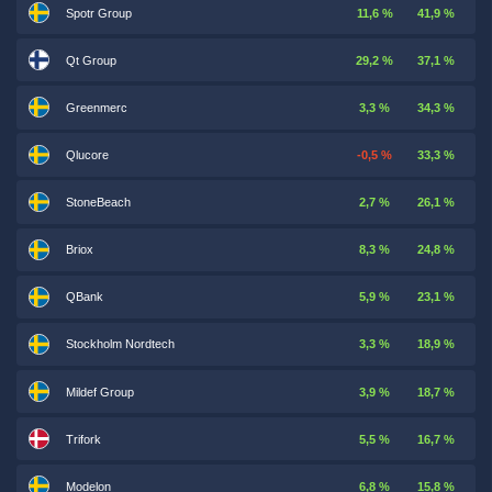
Spotr Group
11,6 %
41,9 %
Qt Group
29,2 %
37,1 %
Greenmerc
3,3 %
34,3 %
Qlucore
-0,5 %
33,3 %
StoneBeach
2,7 %
26,1 %
Briox
8,3 %
24,8 %
QBank
5,9 %
23,1 %
Stockholm Nordtech
3,3 %
18,9 %
Mildef Group
3,9 %
18,7 %
Trifork
5,5 %
16,7 %
Modelon
6,8 %
15,8 %