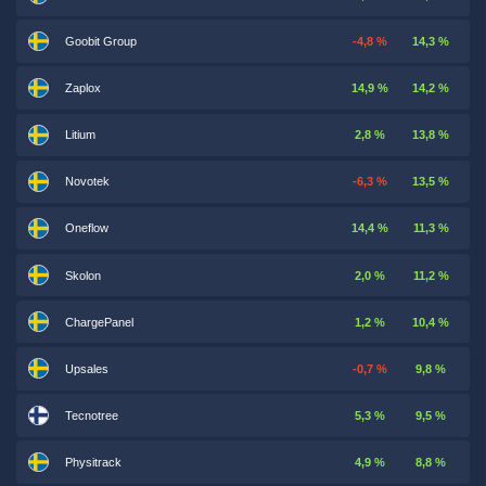
Goobit Group
-4,8 %
14,3 %
Zaplox
14,9 %
14,2 %
Litium
2,8 %
13,8 %
Novotek
-6,3 %
13,5 %
Oneflow
14,4 %
11,3 %
Skolon
2,0 %
11,2 %
ChargePanel
1,2 %
10,4 %
Upsales
-0,7 %
9,8 %
Tecnotree
5,3 %
9,5 %
Physitrack
4,9 %
8,8 %