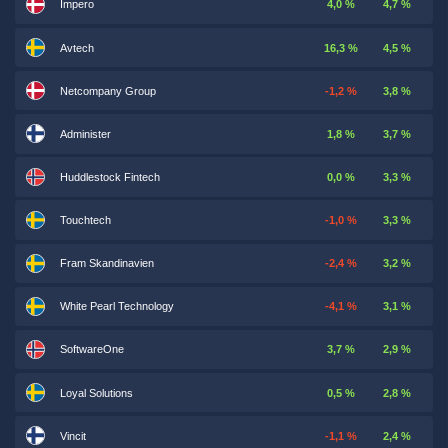
Impero
4,0 %
4,7 %
Avtech
16,3 %
4,5 %
Netcompany Group
-1,2 %
3,8 %
Administer
1,8 %
3,7 %
Huddlestock Fintech
0,0 %
3,3 %
Touchtech
-1,0 %
3,3 %
Fram Skandinavien
-2,4 %
3,2 %
White Pearl Technology
-4,1 %
3,1 %
SoftwareOne
3,7 %
2,9 %
Loyal Solutions
0,5 %
2,8 %
Vincit
-1,1 %
2,4 %