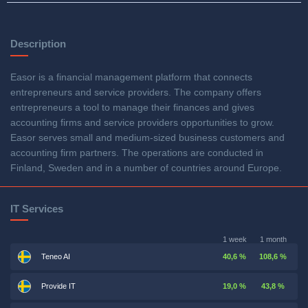
Description
Easor is a financial management platform that connects
entrepreneurs and service providers. The company offers
entrepreneurs a tool to manage their finances and gives
accounting firms and service providers opportunities to grow.
Easor serves small and medium-sized business customers and
accounting firm partners. The operations are conducted in
Finland, Sweden and in a number of countries around Europe.
IT Services
1 week
1 month
Teneo AI
40,6 %
108,6 %
Provide IT
19,0 %
43,8 %