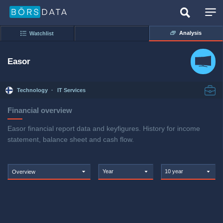
Analysis
Watchlist
Easor
Technology
·
IT Services
Financial overview
Easor financial report data and keyfigures. History for income
statement, balance sheet and cash flow.
Year
10 year
Overview