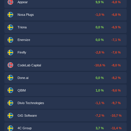
Appear
9,9 %
-6,8 %
Nosa Plugs
-1,0 %
-6,8 %
Triona
0,0 %
-6,9 %
Enersize
0,0 %
-7,1 %
Firefly
-2,8 %
-7,6 %
CodeLab Capital
-10,6 %
-8,0 %
Done.ai
0,0 %
-8,2 %
QBIM
1,0 %
-9,6 %
Divio Technologies
-1,1 %
-9,7 %
GiG Software
-7,2 %
-10,7 %
4C Group
3,7 %
-11,4 %