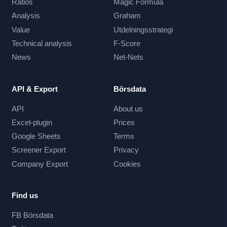
Ratios
Magic Formula
Analysis
Graham
Value
Utdelningsstrategi
Technical analysis
F-Score
News
Net-Nets
API & Export
Börsdata
API
About us
Excel-plugin
Prices
Google Sheets
Terms
Screener Export
Privacy
Company Export
Cookies
Find us
FB Börsdata