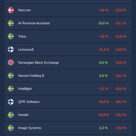
Nexcom
-4,9 %
-12,9 %
AI Revenue Assistant
15,0 %
-13,1 %
Thinc
-7,8 %
-13,8 %
Lemonsoft
-11,2 %
-14,5 %
Norwegian Block Exchange
0,0 %
-14,6 %
Neovici Holding B
5,6 %
-15,1 %
Holdflight
-5,1 %
-16,6 %
QPR Software
-18,0 %
-18,3 %
Hoodin
-18,9 %
-19,2 %
Image Systems
2,3 %
-19,4 %