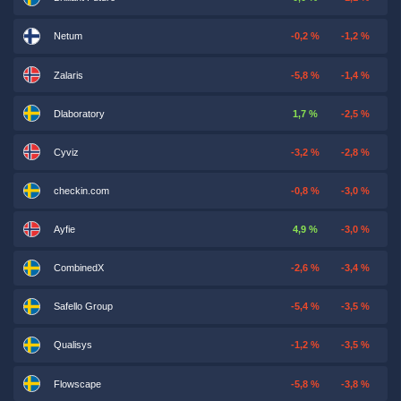
Netum
-0,2 %
-1,2 %
Zalaris
-5,8 %
-1,4 %
Dlaboratory
1,7 %
-2,5 %
Cyviz
-3,2 %
-2,8 %
checkin.com
-0,8 %
-3,0 %
Ayfie
4,9 %
-3,0 %
CombinedX
-2,6 %
-3,4 %
Safello Group
-5,4 %
-3,5 %
Qualisys
-1,2 %
-3,5 %
Flowscape
-5,8 %
-3,8 %