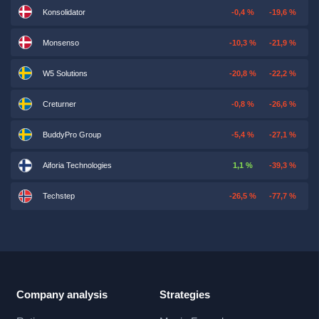
Konsolidator
-0,4 %
-19,6 %
Monsenso
-10,3 %
-21,9 %
W5 Solutions
-20,8 %
-22,2 %
Creturner
-0,8 %
-26,6 %
BuddyPro Group
-5,4 %
-27,1 %
Aiforia Technologies
1,1 %
-39,3 %
Techstep
-26,5 %
-77,7 %
Company analysis
Strategies