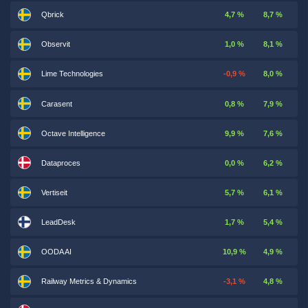
Qbrick
4,7 %
8,7 %
Observit
1,0 %
8,1 %
Lime Technologies
-0,9 %
8,0 %
Carasent
0,8 %
7,9 %
Octave Intelligence
9,9 %
7,6 %
Dataproces
0,0 %
6,2 %
Vertiseit
5,7 %
6,1 %
LeadDesk
1,7 %
5,4 %
OODA AI
10,9 %
4,9 %
Railway Metrics & Dynamics
-3,1 %
4,8 %