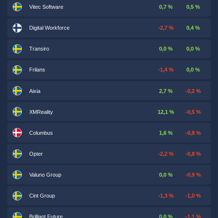
Vitec Software
0,7 %
0,5 %
Digital Workforce
-2,7 %
0,4 %
Transiro
0,0 %
0,0 %
Frilans
-1,4 %
0,0 %
Aixia
2,7 %
-0,2 %
XMReality
12,1 %
-0,5 %
Columbus
1,6 %
-0,8 %
Opter
-2,2 %
-0,8 %
Valuno Group
0,0 %
-0,9 %
Cint Group
-1,3 %
-1,0 %
Brilliant Future
0,0 %
-1,1 %