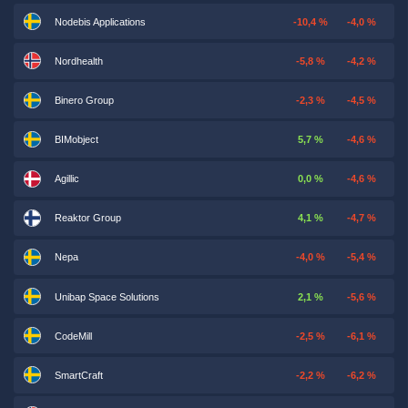
Nodebis Applications
-10,4 %
-4,0 %
Nordhealth
-5,8 %
-4,2 %
Binero Group
-2,3 %
-4,5 %
BIMobject
5,7 %
-4,6 %
Agillic
0,0 %
-4,6 %
Reaktor Group
4,1 %
-4,7 %
Nepa
-4,0 %
-5,4 %
Unibap Space Solutions
2,1 %
-5,6 %
CodeMill
-2,5 %
-6,1 %
SmartCraft
-2,2 %
-6,2 %