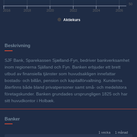
50
2016
2018
2020
2022
2024
2026
Aktiekurs
Beskrivning
SJF Bank, Sparekassen Sjælland-Fyn, bedriver bankverksamhet
inom regionerna Själland och Fyn. Banken erbjuder ett brett
utbud av finansiella tjänster som huvudsakligen innefattar
bostads- och billån, pension och kapitalförvaltning. Kunderna
återfinns både bland privatpersoner samt små- och medelstora
företagskunder. Banken grundades ursprungligen 1825 och har
sitt huvudkontor i Holbæk.
Banker
1 vecka
1 månad