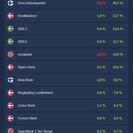
Oma Säästöpankki
-0,1 %
45,7 %
Kreditbanken
1,6 %
13,7 %
SEB C
0,4 %
13,4 %
SEB A
0,4 %
11,7 %
Instabank
-2,0 %
10,9 %
Skjern Bank
0,1 %
10,5 %
Aktia Bank
2,8 %
8,6 %
Ringkjobing Landbobank
2,9 %
7,0 %
Jyske Bank
1,1 %
6,4 %
Fynske Bank
0,0 %
5,8 %
SpareBank 1 Sor-Norge
0,2 %
5,7 %