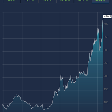
8,6 %
14,3 %
33,4 %
135,4 %
205,6 %
430.5
400
350
300
250
200
150
100