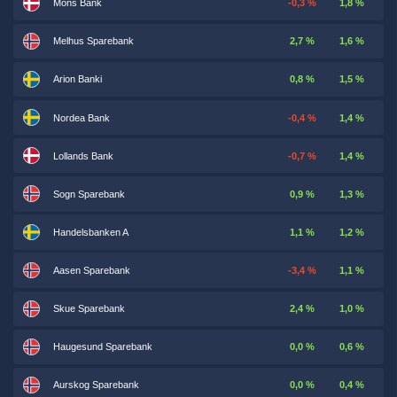
Mons Bank
-0,3 %
1,8 %
Melhus Sparebank
2,7 %
1,6 %
Arion Banki
0,8 %
1,5 %
Nordea Bank
-0,4 %
1,4 %
Lollands Bank
-0,7 %
1,4 %
Sogn Sparebank
0,9 %
1,3 %
Handelsbanken A
1,1 %
1,2 %
Aasen Sparebank
-3,4 %
1,1 %
Skue Sparebank
2,4 %
1,0 %
Haugesund Sparebank
0,0 %
0,6 %
Aurskog Sparebank
0,0 %
0,4 %