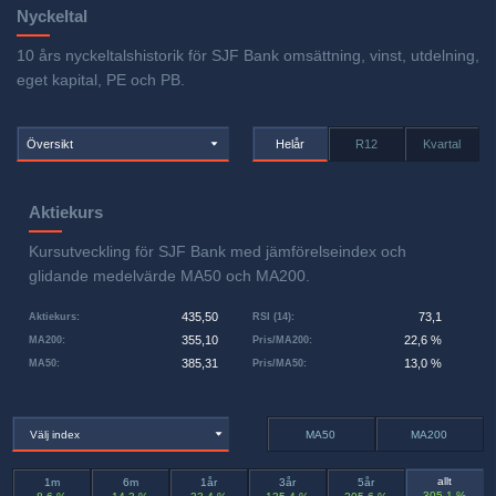
Nyckeltal
10 års nyckeltalshistorik för SJF Bank omsättning, vinst, utdelning,
eget kapital, PE och PB.
Översikt
Helår
R12
Kvartal
Aktiekurs
Kursutveckling för SJF Bank med jämförelseindex och
glidande medelvärde MA50 och MA200.
435,50
73,1
Aktiekurs
:
RSI (14)
:
355,10
22,6 %
MA200
:
Pris/MA200
:
385,31
13,0 %
MA50
:
Pris/MA50
:
Välj index
MA50
MA200
allt
1m
6m
1år
3år
5år
305,1 %