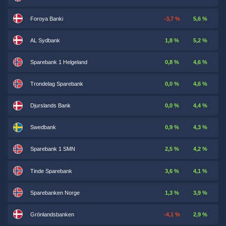
Foroya Banki
-3,7 %
5,6 %
AL Sydbank
1,8 %
5,2 %
Sparebank 1 Helgeland
0,8 %
4,6 %
Trondelag Sparebank
0,0 %
4,6 %
Djurslands Bank
0,0 %
4,4 %
Swedbank
0,9 %
4,3 %
Sparebank 1 SMN
2,5 %
4,2 %
Tinde Sparebank
3,6 %
4,1 %
Sparebanken Norge
1,3 %
3,9 %
Grönlandsbanken
-4,1 %
2,9 %