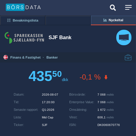
Nyckeltal
Bevakningslista
SJF Bank
Finans & Fastighet
·
Banker
435
50
-0,1 %
dkk
Datum
:
Börsvärde
:
2026-08-07
7 068
mdkk
Tid
:
Enterprise Value
:
17:20:00
7 068
mdkk
Senaste rapport
:
Omsättning
:
Q1-2026
1 672
mdkk
Lista
:
Vinst
:
Mid Cap
606,1
mdkk
Ticker
:
ISIN
:
SJF
DK0060670776