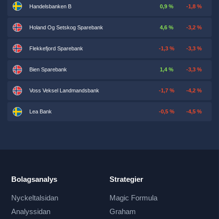
Handelsbanken B
0,9 %
-1,8 %
Holand Og Setskog Sparebank
4,6 %
-3,2 %
Flekkefjord Sparebank
-1,3 %
-3,3 %
Bien Sparebank
1,4 %
-3,3 %
Voss Veksel Landmandsbank
-1,7 %
-4,2 %
Lea Bank
-0,5 %
-4,5 %
Bolagsanalys
Strategier
Nyckeltalsidan
Magic Formula
Analyssidan
Graham