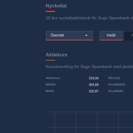
Nyckeltal
10 års nyckeltalshistorik för Sogn Sparebank om
Översikt
Helår
Aktiekurs
Kursutveckling för Sogn Sparebank med jämf
Aktiekurs
:
319,00
RSI (14)
:
MA200
:
304,68
Pris/MA200
:
MA50
:
320,87
Pris/MA50
: