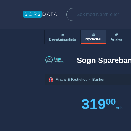
Nyckeltal
Bevakningslista
Analys
Sogn Spareba
Finans & Fastighet
·
Banker
319
00
nok