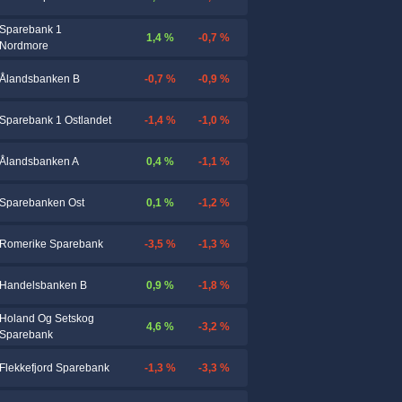
Sparebank 1
1,4 %
-0,7 %
Nordmore
-0,7 %
-0,9 %
Ålandsbanken B
-1,4 %
-1,0 %
Sparebank 1 Ostlandet
0,4 %
-1,1 %
Ålandsbanken A
0,1 %
-1,2 %
Sparebanken Ost
-3,5 %
-1,3 %
Romerike Sparebank
0,9 %
-1,8 %
Handelsbanken B
Holand Og Setskog
4,6 %
-3,2 %
Sparebank
-1,3 %
-3,3 %
Flekkefjord Sparebank