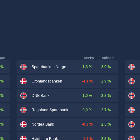
nad
1 vecka
1 månad
 %
1,3 %
3,9 %
Sparebanken Norge
 %
-4,1 %
2,9 %
Grönlandsbanken
 %
1,0 %
2,8 %
DNB Bank
 %
0,0 %
2,7 %
Rogaland Sparebank
 %
-0,3 %
2,5 %
Nordea Bank
 %
-1,1 %
2,5 %
Hvidbjerg Bank