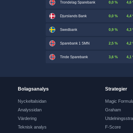
0,0 %
4,6
Trondelag Sparebank
0,0 %
4,4
Djurslands Bank
0,9 %
4,3
Swedbank
2,5 %
4,2
Sparebank 1 SMN
3,6 %
4,1
Tinde Sparebank
Bolagsanalys
Strategier
Nyckeltalsidan
Magic Formul
Analyssidan
Graham
Värdering
Utdelningsstra
Teknisk analys
F-Score