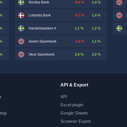
 %
-0,4 %
1,4 %
Nordea Bank
 %
-0,7 %
1,4 %
Lollands Bank
 %
1,1 %
1,2 %
Handelsbanken A
 %
-3,4 %
1,1 %
Aasen Sparebank
 %
2,4 %
1,0 %
Skue Sparebank
API & Export
a
API
Excel-plugin
tegi
Google Sheets
Screener Export