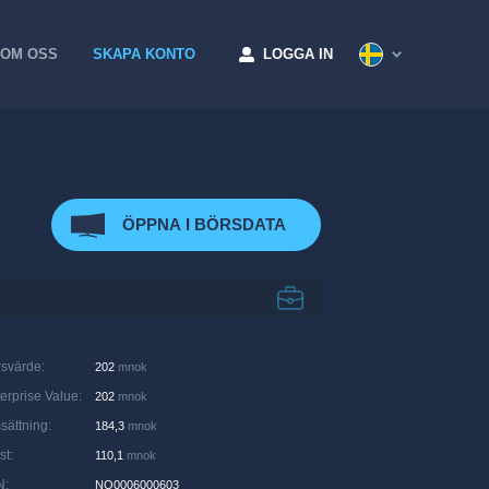
OM OSS
SKAPA KONTO
LOGGA IN
ÖPPNA I BÖRSDATA
rsvärde
:
202
mnok
erprise Value
:
202
mnok
sättning
:
184,3
mnok
st
:
110,1
mnok
N
:
NO0006000603