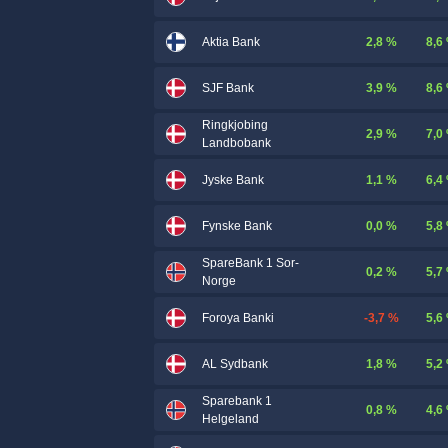
2,8 %
8,6
Aktia Bank
3,9 %
8,6
SJF Bank
Ringkjobing
2,9 %
7,0
Landbobank
1,1 %
6,4
Jyske Bank
0,0 %
5,8
Fynske Bank
SpareBank 1 Sor-
0,2 %
5,7
Norge
-3,7 %
5,6
Foroya Banki
1,8 %
5,2
AL Sydbank
Sparebank 1
0,8 %
4,6
Helgeland