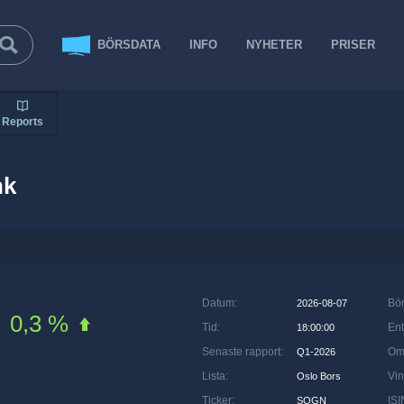
BÖRSDATA
INFO
NYHETER
PRISER
Reports
nk
Datum
:
Bö
2026-08-07
0,3 %
Tid
:
Ent
18:00:00
Senaste rapport
:
Om
Q1-2026
Lista
:
Vin
Oslo Bors
Ticker
:
ISI
SOGN