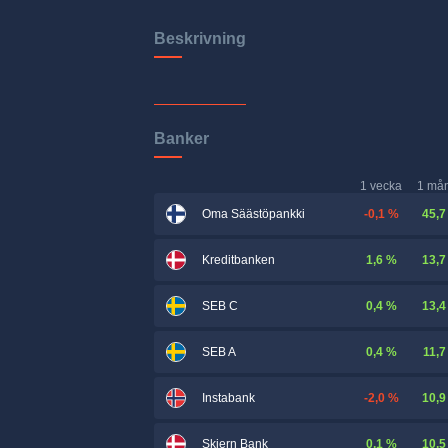
Beskrivning
Banker
1 vecka
1 må
-0,1 %
45,7
Oma Säästöpankki
1,6 %
13,7
Kreditbanken
0,4 %
13,4
SEB C
0,4 %
11,7
SEB A
-2,0 %
10,9
Instabank
0,1 %
10,5
Skjern Bank