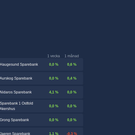
1 vecka
1 månad
0,0 %
0,6 %
Haugesund Sparebank
0,0 %
0,4 %
Aurskog Sparebank
4,1 %
0,0 %
Nidaros Sparebank
Sparebank 1 Ostfold
0,0 %
0,0 %
Akershus
0,0 %
0,0 %
Grong Sparebank
1,1 %
-0,3 %
Jaeren Sparebank