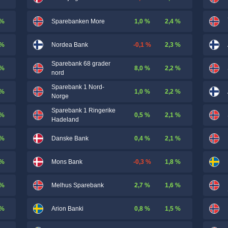
 %
1,0 %
2,4 %
Sparebanken More
 %
-0,1 %
2,3 %
Nordea Bank
Sparebank 68 grader
 %
8,0 %
2,2 %
nord
Sparebank 1 Nord-
 %
1,0 %
2,2 %
Norge
Sparebank 1 Ringerike
 %
0,5 %
2,1 %
Hadeland
 %
0,4 %
2,1 %
Danske Bank
 %
-0,3 %
1,8 %
Mons Bank
 %
2,7 %
1,6 %
Melhus Sparebank
 %
0,8 %
1,5 %
Arion Banki