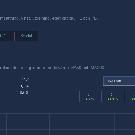
sättning, vinst, utdelning, eget kapital, PE och PB.
R12
Kvartal
örelseindex och glidande medelvärde MA50 och MA200.
51,2
Välj index
4,7 %
-0,6 %
1m
6m
1,3 %
15,6 %
16