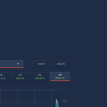
MA50
MA200
allt
1år
3år
5år
608,9 %
,4 %
99,4 %
165,8 %
350