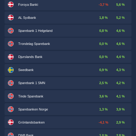
Foroya Banki
-3,7 %
5,6 %
AL Sydbank
1,8 %
5,2 %
Sparebank 1 Helgeland
0,8 %
4,6 %
Trondelag Sparebank
0,0 %
4,6 %
Djurslands Bank
0,0 %
4,4 %
Swedbank
0,9 %
4,3 %
Sparebank 1 SMN
2,5 %
4,2 %
Tinde Sparebank
3,6 %
4,1 %
Sparebanken Norge
1,3 %
3,9 %
Grönlandsbanken
-4,1 %
2,9 %
DNB Bank
1,0 %
2,8 %