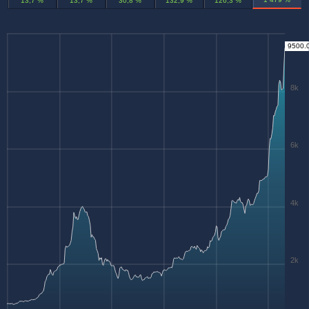
13,7 %
13,7 %
30,8 %
132,9 %
126,3 %
9500.
8k
6k
4k
2k