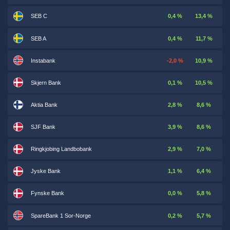
SEB C
0,4 %
13,4 %
SEB A
0,4 %
11,7 %
Instabank
-2,0 %
10,9 %
Skjern Bank
0,1 %
10,5 %
Aktia Bank
2,8 %
8,6 %
SJF Bank
3,9 %
8,6 %
Ringkjobing Landbobank
2,9 %
7,0 %
Jyske Bank
1,1 %
6,4 %
Fynske Bank
0,0 %
5,8 %
SpareBank 1 Sor-Norge
0,2 %
5,7 %