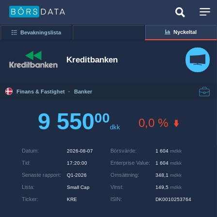
Nyckeltal
Bevakningslista
Kreditbanken
Finans & Fastighet
·
Banker
9 550
00
0,0 %
dkk
Datum
:
Börsvärde
:
2026-08-07
1 604
mdkk
Tid
:
Enterprise Value
:
17:20:00
1 604
mdkk
Senaste rapport
:
Omsättning
:
Q1-2026
348,1
mdkk
Lista
:
Vinst
:
Small Cap
149,5
mdkk
Ticker
:
ISIN
:
KRE
DK0010253764