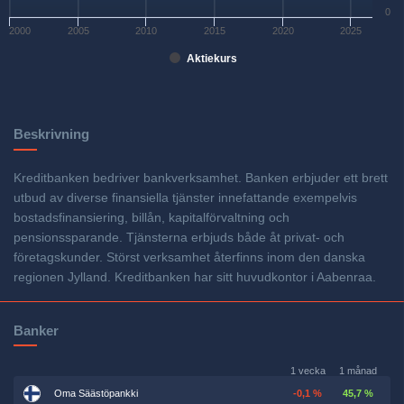
0
2000
2005
2010
2015
2020
2025
Aktiekurs
Beskrivning
Kreditbanken bedriver bankverksamhet. Banken erbjuder ett brett
utbud av diverse finansiella tjänster innefattande exempelvis
bostadsfinansiering, billån, kapitalförvaltning och
pensionssparande. Tjänsterna erbjuds både åt privat- och
företagskunder. Störst verksamhet återfinns inom den danska
regionen Jylland. Kreditbanken har sitt huvudkontor i Aabenraa.
Banker
1 vecka
1 månad
Oma Säästöpankki
-0,1 %
45,7 %