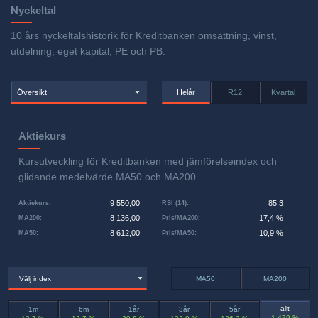
Nyckeltal
10 års nyckeltalshistorik för Kreditbanken omsättning, vinst,
utdelning, eget kapital, PE och PB.
Översikt
Helår
R12
Kvartal
Aktiekurs
Kursutveckling för Kreditbanken med jämförelseindex och
glidande medelvärde MA50 och MA200.
9 550,00
85,3
Aktiekurs
:
RSI (14)
:
8 136,00
17,4 %
MA200
:
Pris/MA200
:
8 612,00
10,9 %
MA50
:
Pris/MA50
:
Välj index
MA50
MA200
allt
1m
6m
1år
3år
5år
1 479 %