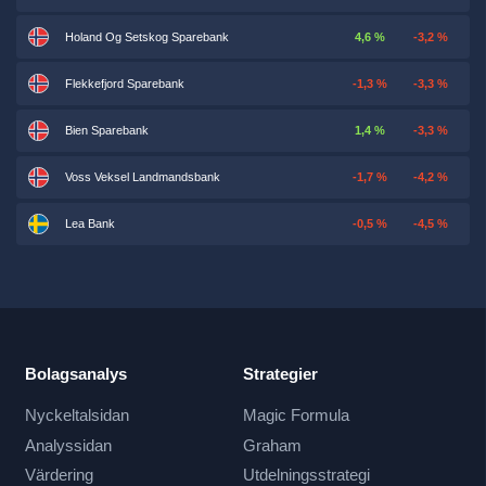
Holand Og Setskog Sparebank
4,6 %
-3,2 %
Flekkefjord Sparebank
-1,3 %
-3,3 %
Bien Sparebank
1,4 %
-3,3 %
Voss Veksel Landmandsbank
-1,7 %
-4,2 %
Lea Bank
-0,5 %
-4,5 %
Bolagsanalys
Strategier
Nyckeltalsidan
Magic Formula
Analyssidan
Graham
Värdering
Utdelningsstrategi