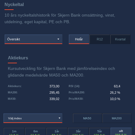
Nyckeltal
10 års nyckeltalshistorik för Skjern Bank omsättning, vinst,
utdelning, eget kapital, PE och PB.
Översikt
Helår
R12
Kvartal
Aktiekurs
Kursutveckling för Skjern Bank med jämförelseindex och
glidande medelvärde MA50 och MA200.
373,00
63,4
Aktiekurs
:
RSI (14)
:
295,45
26,2 %
MA200
:
Pris/MA200
:
339,02
10,0 %
MA50
:
Pris/MA50
:
Välj index
MA50
MA200
allt
1m
6m
1år
3år
5år
966,8 %