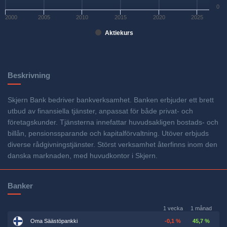
0
2000
2005
2010
2015
2020
2025
Aktiekurs
Beskrivning
Skjern Bank bedriver bankverksamhet. Banken erbjuder ett brett
utbud av finansiella tjänster, anpassat för både privat- och
företagskunder. Tjänsterna innefattar huvudsakligen bostads- och
billån, pensionssparande och kapitalförvaltning. Utöver erbjuds
diverse rådgivningstjänster. Störst verksamhet återfinns inom den
danska marknaden, med huvudkontor i Skjern.
Banker
1 vecka
1 månad
Oma Säästöpankki
-0,1 %
45,7 %