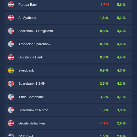
Foroya Banki
-3,7 %
5,6 %
AL Sydbank
1,8 %
5,2 %
Sparebank 1 Helgeland
0,8 %
4,6 %
Trondelag Sparebank
0,0 %
4,6 %
Djurslands Bank
0,0 %
4,4 %
Swedbank
0,9 %
4,3 %
Sparebank 1 SMN
2,5 %
4,2 %
Tinde Sparebank
3,6 %
4,1 %
Sparebanken Norge
1,3 %
3,9 %
Grönlandsbanken
-4,1 %
2,9 %
DNB Bank
1,0 %
2,8 %