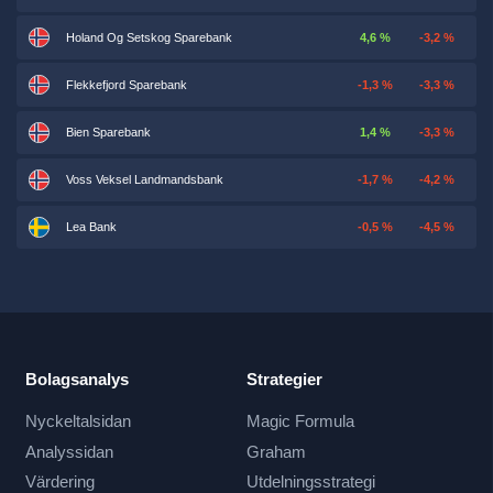
Holand Og Setskog Sparebank
4,6 %
-3,2 %
Flekkefjord Sparebank
-1,3 %
-3,3 %
Bien Sparebank
1,4 %
-3,3 %
Voss Veksel Landmandsbank
-1,7 %
-4,2 %
Lea Bank
-0,5 %
-4,5 %
Bolagsanalys
Strategier
Nyckeltalsidan
Magic Formula
Analyssidan
Graham
Värdering
Utdelningsstrategi