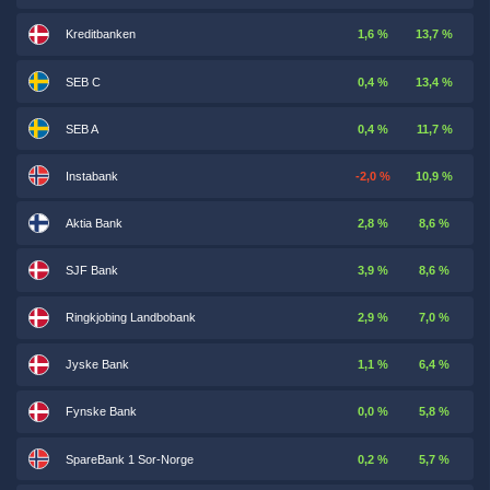
Kreditbanken
1,6 %
13,7 %
SEB C
0,4 %
13,4 %
SEB A
0,4 %
11,7 %
Instabank
-2,0 %
10,9 %
Aktia Bank
2,8 %
8,6 %
SJF Bank
3,9 %
8,6 %
Ringkjobing Landbobank
2,9 %
7,0 %
Jyske Bank
1,1 %
6,4 %
Fynske Bank
0,0 %
5,8 %
SpareBank 1 Sor-Norge
0,2 %
5,7 %