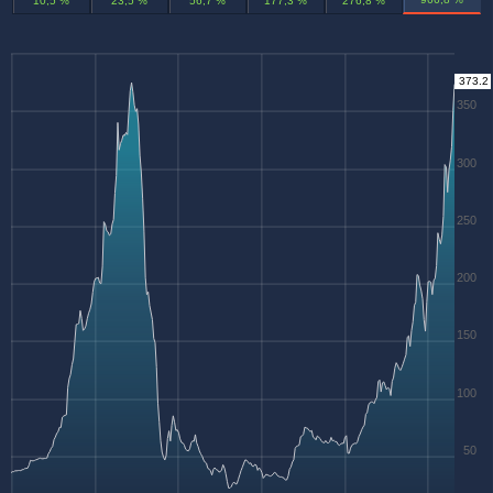
10,5 %
23,5 %
56,7 %
177,3 %
276,8 %
373.2
350
300
250
200
150
100
50