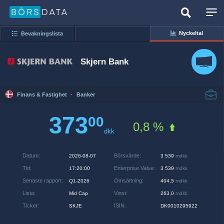
Nyckeltal
Bevakningslista
Skjern Bank
Finans & Fastighet
·
Banker
373
00
0,8 %
dkk
Datum
:
Börsvärde
:
2026-08-07
3 539
mdkk
Tid
:
Enterprise Value
:
17:20:00
3 539
mdkk
Senaste rapport
:
Omsättning
:
Q1-2026
404,5
mdkk
Lista
:
Vinst
:
Mid Cap
263,0
mdkk
Ticker
:
ISIN
:
SKJE
DK0010295922