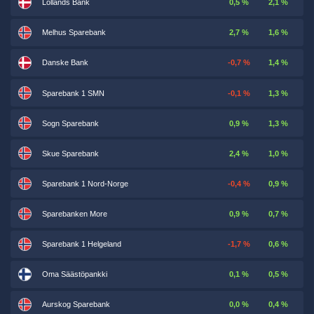
Lollands Bank
0,5 %
2,1 %
Melhus Sparebank
2,7 %
1,6 %
Danske Bank
-0,7 %
1,4 %
Sparebank 1 SMN
-0,1 %
1,3 %
Sogn Sparebank
0,9 %
1,3 %
Skue Sparebank
2,4 %
1,0 %
Sparebank 1 Nord-Norge
-0,4 %
0,9 %
Sparebanken More
0,9 %
0,7 %
Sparebank 1 Helgeland
-1,7 %
0,6 %
Oma Säästöpankki
0,1 %
0,5 %
Aurskog Sparebank
0,0 %
0,4 %