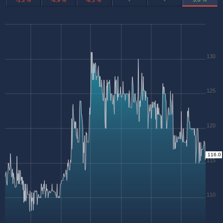
-3,3 %
-4,9 %
-8,3 %
-
-
130
125
120
116.0
115
110