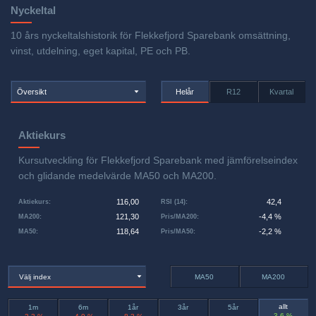
Nyckeltal
10 års nyckeltalshistorik för Flekkefjord Sparebank omsättning,
vinst, utdelning, eget kapital, PE och PB.
Översikt
Helår
R12
Kvartal
Aktiekurs
Kursutveckling för Flekkefjord Sparebank med jämförelseindex
och glidande medelvärde MA50 och MA200.
116,00
42,4
Aktiekurs
:
RSI (14)
:
121,30
-4,4 %
MA200
:
Pris/MA200
:
118,64
-2,2 %
MA50
:
Pris/MA50
:
Välj index
MA50
MA200
allt
1m
6m
1år
3år
5år
3,6 %