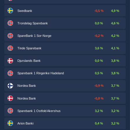
Swedbank
-0,5 %
4,9 %
Trondelag Sparebank
0,0 %
4,6 %
SpareBank 1 Sor-Norge
-0,2 %
4,2 %
Tinde Sparebank
3,6 %
4,1 %
Djurslands Bank
0,0 %
3,8 %
Sparebank 1 Ringerike Hadeland
0,5 %
3,8 %
Nordea Bank
-0,9 %
3,7 %
Nordea Bank
-0,8 %
3,7 %
Sparebank 1 Ostfold Akershus
3,2 %
3,2 %
Arion Banki
0,4 %
3,2 %