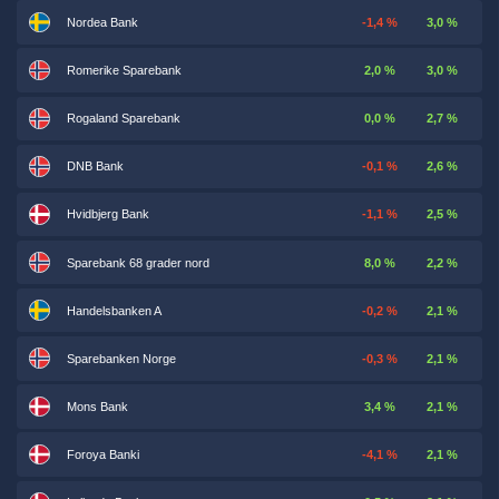
Nordea Bank
-1,4 %
3,0 %
Romerike Sparebank
2,0 %
3,0 %
Rogaland Sparebank
0,0 %
2,7 %
DNB Bank
-0,1 %
2,6 %
Hvidbjerg Bank
-1,1 %
2,5 %
Sparebank 68 grader nord
8,0 %
2,2 %
Handelsbanken A
-0,2 %
2,1 %
Sparebanken Norge
-0,3 %
2,1 %
Mons Bank
3,4 %
2,1 %
Foroya Banki
-4,1 %
2,1 %