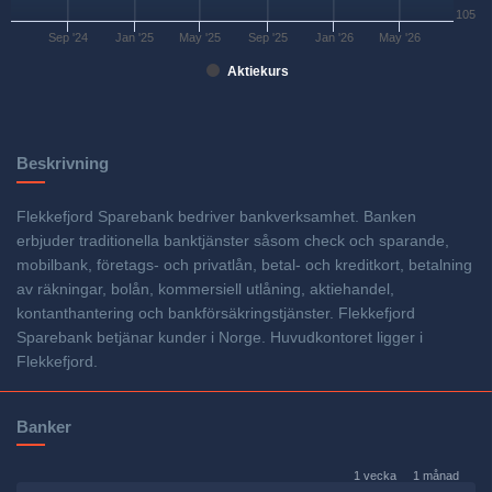
105
Sep '24
Jan '25
May '25
Sep '25
Jan '26
May '26
Aktiekurs
Beskrivning
Flekkefjord Sparebank bedriver bankverksamhet. Banken
erbjuder traditionella banktjänster såsom check och sparande,
mobilbank, företags- och privatlån, betal- och kreditkort, betalning
av räkningar, bolån, kommersiell utlåning, aktiehandel,
kontanthantering och bankförsäkringstjänster. Flekkefjord
Sparebank betjänar kunder i Norge. Huvudkontoret ligger i
Flekkefjord.
Banker
1 vecka
1 månad