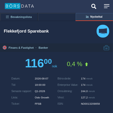
Nyckeltal
Bevakningslista
Flekkefjord Sparebank
Finans & Fastighet
·
Banker
116
00
0,4 %
nok
Datum
:
Börsvärde
:
2026-08-07
174
mnok
Tid
:
Enterprise Value
:
18:00:00
174
mnok
Senaste rapport
:
Omsättning
:
Q1-2026
244,0
mnok
Lista
:
Vinst
:
Oslo Growth
127,2
mnok
Ticker
:
ISIN
:
FFSB
NO0013209858