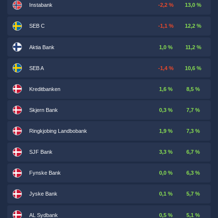
Instabank
-2,2 %
13,0 %
SEB C
-1,1 %
12,2 %
Aktia Bank
1,0 %
11,2 %
SEB A
-1,4 %
10,6 %
Kreditbanken
1,6 %
8,5 %
Skjern Bank
0,3 %
7,7 %
Ringkjobing Landbobank
1,9 %
7,3 %
SJF Bank
3,3 %
6,7 %
Fynske Bank
0,0 %
6,3 %
Jyske Bank
0,1 %
5,7 %
AL Sydbank
0,5 %
5,1 %