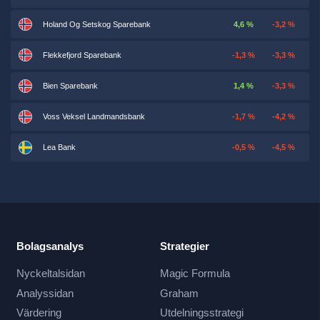
Holand Og Setskog Sparebank
4,6 %
-3,2 %
Flekkefjord Sparebank
-1,3 %
-3,3 %
Bien Sparebank
1,4 %
-3,3 %
Voss Veksel Landmandsbank
-1,7 %
-4,2 %
Lea Bank
-0,5 %
-4,5 %
Bolagsanalys
Strategier
Nyckeltalsidan
Magic Formula
Analyssidan
Graham
Värdering
Utdelningsstrategi