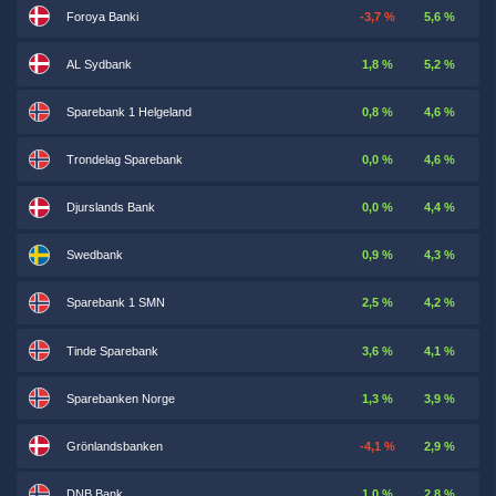
Foroya Banki
-3,7 %
5,6 %
AL Sydbank
1,8 %
5,2 %
Sparebank 1 Helgeland
0,8 %
4,6 %
Trondelag Sparebank
0,0 %
4,6 %
Djurslands Bank
0,0 %
4,4 %
Swedbank
0,9 %
4,3 %
Sparebank 1 SMN
2,5 %
4,2 %
Tinde Sparebank
3,6 %
4,1 %
Sparebanken Norge
1,3 %
3,9 %
Grönlandsbanken
-4,1 %
2,9 %
DNB Bank
1,0 %
2,8 %