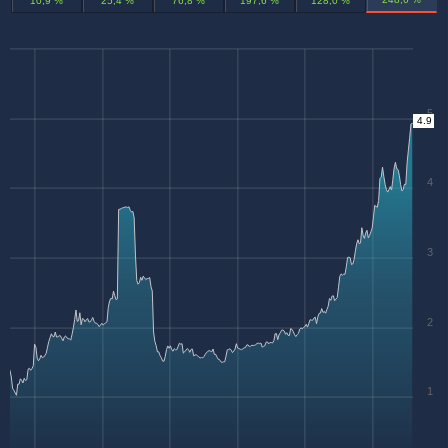
10,9 %
25,4 %
76,8 %
197,6 %
128,0 %
5
4.9
4
3
2
1