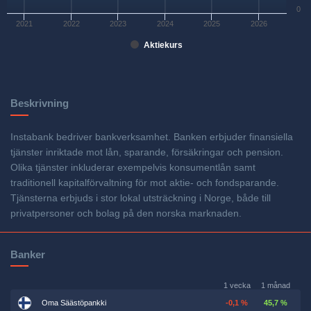
0
2021
2022
2023
2024
2025
2026
Aktiekurs
Beskrivning
Instabank bedriver bankverksamhet. Banken erbjuder finansiella
tjänster inriktade mot lån, sparande, försäkringar och pension.
Olika tjänster inkluderar exempelvis konsumentlån samt
traditionell kapitalförvaltning för mot aktie- och fondsparande.
Tjänsterna erbjuds i stor lokal utsträckning i Norge, både till
privatpersoner och bolag på den norska marknaden.
Banker
1 vecka
1 månad
Oma Säästöpankki
-0,1 %
45,7 %