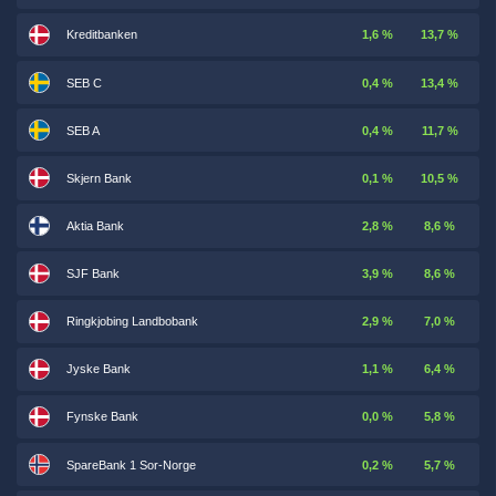
Kreditbanken
1,6 %
13,7 %
SEB C
0,4 %
13,4 %
SEB A
0,4 %
11,7 %
Skjern Bank
0,1 %
10,5 %
Aktia Bank
2,8 %
8,6 %
SJF Bank
3,9 %
8,6 %
Ringkjobing Landbobank
2,9 %
7,0 %
Jyske Bank
1,1 %
6,4 %
Fynske Bank
0,0 %
5,8 %
SpareBank 1 Sor-Norge
0,2 %
5,7 %