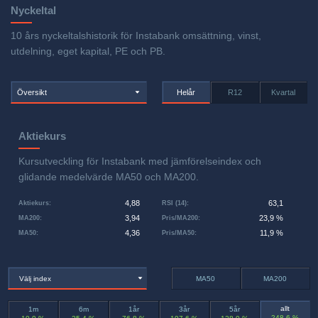
Nyckeltal
10 års nyckeltalshistorik för Instabank omsättning, vinst,
utdelning, eget kapital, PE och PB.
Översikt
Helår
R12
Kvartal
Aktiekurs
Kursutveckling för Instabank med jämförelseindex och
glidande medelvärde MA50 och MA200.
4,88
63,1
Aktiekurs
:
RSI (14)
:
3,94
23,9 %
MA200
:
Pris/MA200
:
4,36
11,9 %
MA50
:
Pris/MA50
:
Välj index
MA50
MA200
allt
1m
6m
1år
3år
5år
248,6 %