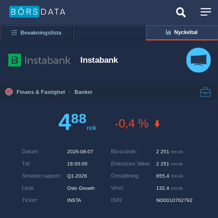
Nyckeltal
Bevakningslista
Instabank
Finans & Fastighet
·
Banker
4
88
-0,4 %
nok
Datum
:
Börsvärde
:
2026-08-07
2 251
mnok
Tid
:
Enterprise Value
:
18:00:00
2 251
mnok
Senaste rapport
:
Omsättning
:
Q1-2026
655,4
mnok
Lista
:
Vinst
:
Oslo Growth
132,4
mnok
Ticker
:
ISIN
:
INSTA
NO0010762792