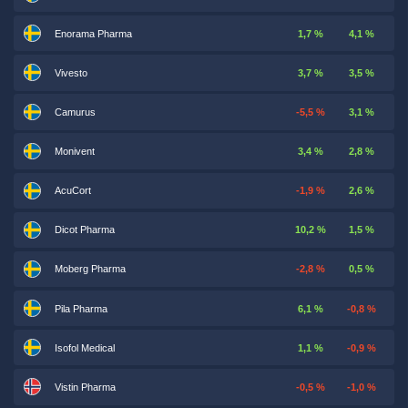
Enorama Pharma
1,7 %
4,1 %
Vivesto
3,7 %
3,5 %
Camurus
-5,5 %
3,1 %
Monivent
3,4 %
2,8 %
AcuCort
-1,9 %
2,6 %
Dicot Pharma
10,2 %
1,5 %
Moberg Pharma
-2,8 %
0,5 %
Pila Pharma
6,1 %
-0,8 %
Isofol Medical
1,1 %
-0,9 %
Vistin Pharma
-0,5 %
-1,0 %