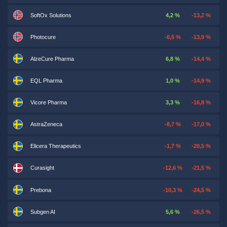
SoftOx Solutions
4,2 %
-13,2 %
Photocure
-6,5 %
-13,9 %
AlzeCure Pharma
6,8 %
-14,4 %
EQL Pharma
1,0 %
-14,9 %
Vicore Pharma
3,3 %
-16,8 %
AstraZeneca
-8,7 %
-17,0 %
Elicera Therapeutics
-1,7 %
-20,5 %
Curasight
-12,6 %
-21,5 %
Prebona
-10,3 %
-24,5 %
Subgen AI
5,6 %
-26,5 %