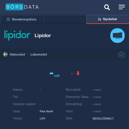
Nyckeltal
Bevakningslista
Lipidor
Hälsovård
·
Läkemedel
-
-
sek
Datum
:
Börsvärde
:
-
-
msek
Tid
:
Enterprise Value
:
-
msek
Senaste rapport
:
Omsättning
:
-
-
msek
Lista
:
Vinst
:
First North
-
msek
Ticker
:
ISIN
:
LIPI
SE0012558617