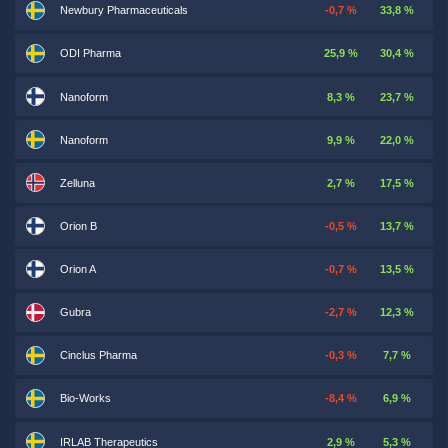
Newbury Pharmaceuticals
-0,7 %
33,8 %
ODI Pharma
25,9 %
30,4 %
Nanoform
8,3 %
23,7 %
Nanoform
9,9 %
22,0 %
Zelluna
2,7 %
17,5 %
Orion B
-0,5 %
13,7 %
Orion A
-0,7 %
13,5 %
Gubra
-2,7 %
12,3 %
Cinclus Pharma
-0,3 %
7,7 %
Bio-Works
-8,4 %
6,9 %
IRLAB Therapeutics
2,9 %
5,3 %