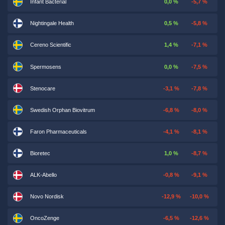
Infant Bacterial
0,0 %
-5,7 %
Nightingale Health
0,5 %
-5,8 %
Cereno Scientific
1,4 %
-7,1 %
Spermosens
0,0 %
-7,5 %
Stenocare
-3,1 %
-7,8 %
Swedish Orphan Biovitrum
-6,8 %
-8,0 %
Faron Pharmaceuticals
-4,1 %
-8,1 %
Bioretec
1,0 %
-8,7 %
ALK-Abello
-0,8 %
-9,1 %
Novo Nordisk
-12,9 %
-10,0 %
OncoZenge
-6,5 %
-12,6 %