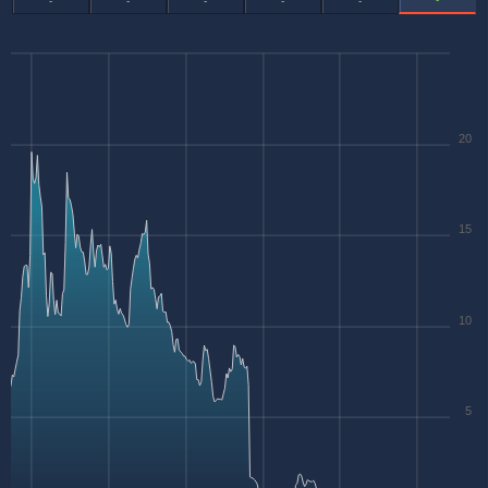
-
-
-
-
-
20
15
10
5