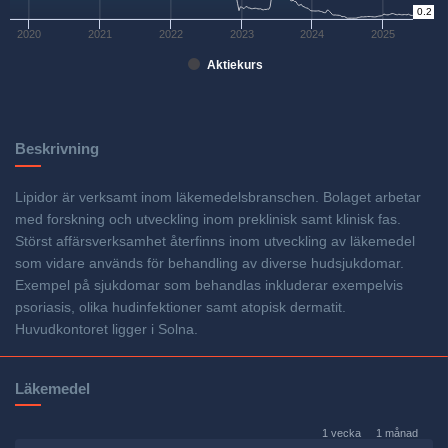
0.2
0
2020
2021
2022
2023
2024
2025
Aktiekurs
Beskrivning
Lipidor är verksamt inom läkemedelsbranschen. Bolaget arbetar
med forskning och utveckling inom preklinisk samt klinisk fas.
Störst affärsverksamhet återfinns inom utveckling av läkemedel
som vidare används för behandling av diverse hudsjukdomar.
Exempel på sjukdomar som behandlas inkluderar exempelvis
psoriasis, olika hudinfektioner samt atopisk dermatit.
Huvudkontoret ligger i Solna.
Läkemedel
1 vecka
1 månad