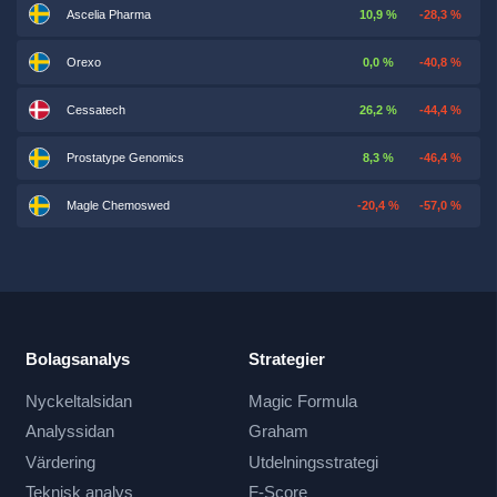
Ascelia Pharma
10,9 %
-28,3 %
Orexo
0,0 %
-40,8 %
Cessatech
26,2 %
-44,4 %
Prostatype Genomics
8,3 %
-46,4 %
Magle Chemoswed
-20,4 %
-57,0 %
Bolagsanalys
Strategier
Nyckeltalsidan
Magic Formula
Analyssidan
Graham
Värdering
Utdelningsstrategi
Teknisk analys
F-Score