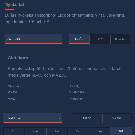
Nyckeltal
10 års nyckeltalshistorik för Lipidor omsättning, vinst, utdelning,
eget kapital, PE och PB.
Översikt
Helår
R12
Kvartal
Aktiekurs
Kursutveckling för Lipidor med jämförelseindex och glidande
medelvärde MA50 och MA200.
-
-
Aktiekurs
:
RSI (14)
:
-
-
MA200
:
Pris/MA200
:
-
-
MA50
:
Pris/MA50
:
Välj index
MA50
MA200
allt
1m
6m
1år
3år
5år
-