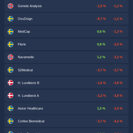
Genetic Analysis
-1,5 %
-1,2 %
OssDsign
-8,7 %
-1,2 %
MedCap
0,6 %
-1,3 %
Flerie
0,8 %
-2,0 %
Navamedic
1,2 %
-3,2 %
S2Medical
-3,7 %
-3,7 %
H. Lundbeck B
-1,6 %
-3,8 %
H. Lundbeck A
-2,2 %
-3,8 %
Asker Healthcare
1,5 %
-3,9 %
Corline Biomedical
-3,7 %
-4,2 %