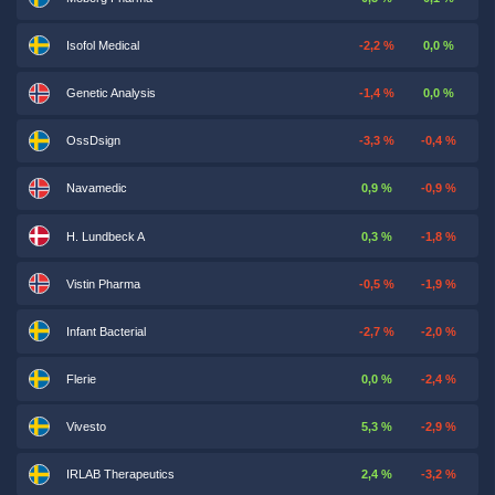
Isofol Medical
-2,2 %
0,0 %
Genetic Analysis
-1,4 %
0,0 %
OssDsign
-3,3 %
-0,4 %
Navamedic
0,9 %
-0,9 %
H. Lundbeck A
0,3 %
-1,8 %
Vistin Pharma
-0,5 %
-1,9 %
Infant Bacterial
-2,7 %
-2,0 %
Flerie
0,0 %
-2,4 %
Vivesto
5,3 %
-2,9 %
IRLAB Therapeutics
2,4 %
-3,2 %