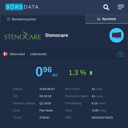
Nyckeltal
Bevakningslista
Stenocare
Hälsovård
·
Läkemedel
0
96
1,3 %
dkk
Datum
:
Börsvärde
:
2026-08-07
42
mdkk
Tid
:
Enterprise Value
:
09:18:18
43
mdkk
Senaste rapport
:
Omsättning
:
Q1-2026
9,24
mdkk
Lista
:
Vinst
:
First North
-0,86
mdkk
Ticker
:
ISIN
:
STENO
DK0061078425