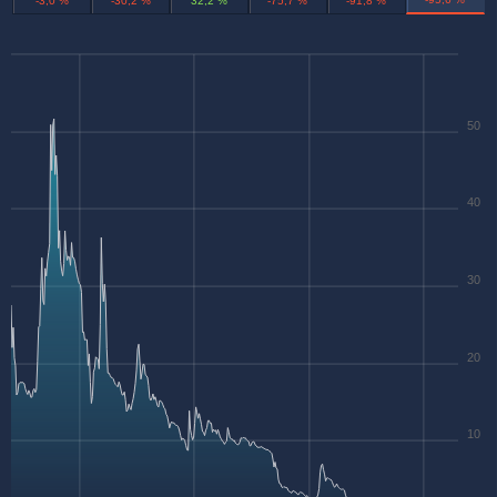
-3,0 %
-30,2 %
32,2 %
-75,7 %
-91,8 %
50
40
30
20
10