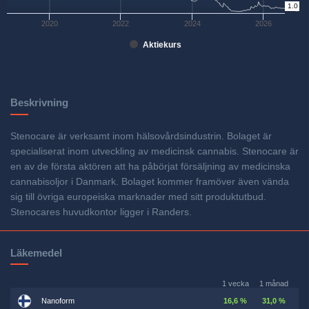
1.0
0
2020
2022
2024
2026
Aktiekurs
Beskrivning
Stenocare är verksamt inom hälsovårdsindustrin. Bolaget är
specialiserat inom utveckling av medicinsk cannabis. Stenocare är
en av de första aktören att ha påbörjat försäljning av medicinska
cannabisoljor i Danmark. Bolaget kommer framöver även vända
sig till övriga europeiska marknader med sitt produktutbud.
Stenocares huvudkontor ligger i Randers.
Läkemedel
1 vecka
1 månad
Nanoform
16,6 %
31,0 %