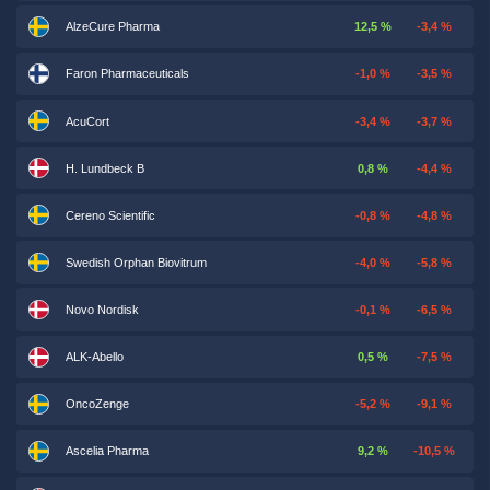
AlzeCure Pharma
12,5 %
-3,4 %
Faron Pharmaceuticals
-1,0 %
-3,5 %
AcuCort
-3,4 %
-3,7 %
H. Lundbeck B
0,8 %
-4,4 %
Cereno Scientific
-0,8 %
-4,8 %
Swedish Orphan Biovitrum
-4,0 %
-5,8 %
Novo Nordisk
-0,1 %
-6,5 %
ALK-Abello
0,5 %
-7,5 %
OncoZenge
-5,2 %
-9,1 %
Ascelia Pharma
9,2 %
-10,5 %