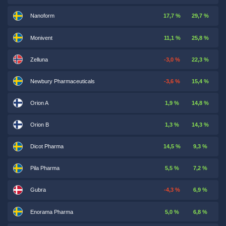
Nanoform
17,7 %
29,7 %
Monivent
11,1 %
25,8 %
Zelluna
-3,0 %
22,3 %
Newbury Pharmaceuticals
-3,6 %
15,4 %
Orion A
1,9 %
14,8 %
Orion B
1,3 %
14,3 %
Dicot Pharma
14,5 %
9,3 %
Pila Pharma
5,5 %
7,2 %
Gubra
-4,3 %
6,9 %
Enorama Pharma
5,0 %
6,8 %