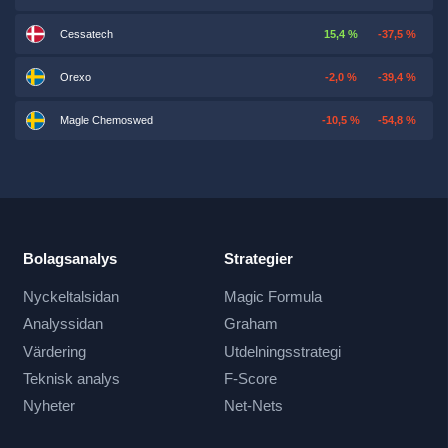
Cessatech
15,4 %
-37,5 %
Orexo
-2,0 %
-39,4 %
Magle Chemoswed
-10,5 %
-54,8 %
Bolagsanalys
Strategier
Nyckeltalsidan
Magic Formula
Analyssidan
Graham
Värdering
Utdelningsstrategi
Teknisk analys
F-Score
Nyheter
Net-Nets