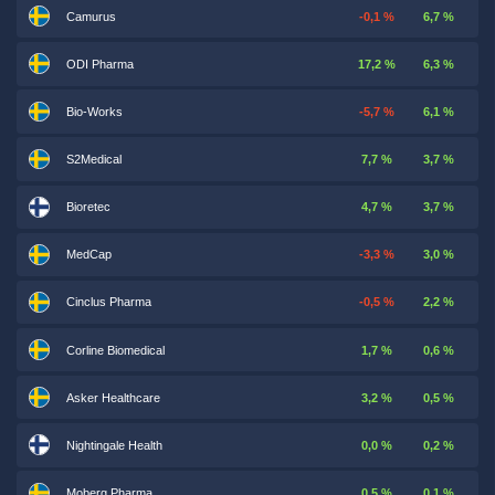
Camurus
-0,1 %
6,7 %
ODI Pharma
17,2 %
6,3 %
Bio-Works
-5,7 %
6,1 %
S2Medical
7,7 %
3,7 %
Bioretec
4,7 %
3,7 %
MedCap
-3,3 %
3,0 %
Cinclus Pharma
-0,5 %
2,2 %
Corline Biomedical
1,7 %
0,6 %
Asker Healthcare
3,2 %
0,5 %
Nightingale Health
0,0 %
0,2 %
Moberg Pharma
0,5 %
0,1 %