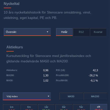
Nyckeltal
10 års nyckeltalshistorik för Stenocare omsättning, vinst,
utdelning, eget kapital, PE och PB.
Översikt
Helår
R12
Kvartal
Aktiekurs
Kursutveckling för Stenocare med jämförelseindex och
glidande medelvärde MA50 och MA200.
0,96
42,3
Aktiekurs
:
RSI (14)
:
1,30
-26,2 %
MA200
:
Pris/MA200
:
1,02
-6,1 %
MA50
:
Pris/MA50
:
Välj index
MA50
MA200
allt
1m
6m
1år
3år
5år
-95,6 %