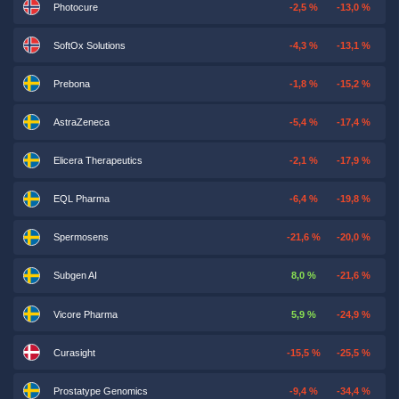
Photocure
-2,5 %
-13,0 %
SoftOx Solutions
-4,3 %
-13,1 %
Prebona
-1,8 %
-15,2 %
AstraZeneca
-5,4 %
-17,4 %
Elicera Therapeutics
-2,1 %
-17,9 %
EQL Pharma
-6,4 %
-19,8 %
Spermosens
-21,6 %
-20,0 %
Subgen AI
8,0 %
-21,6 %
Vicore Pharma
5,9 %
-24,9 %
Curasight
-15,5 %
-25,5 %
Prostatype Genomics
-9,4 %
-34,4 %