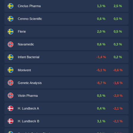
Cinclus Pharma
1,3 %
2,5 %
Cereno Scientific
0,6 %
0,5 %
Flerie
2,0 %
0,5 %
Navamedic
0,6 %
0,3 %
Infant Bacterial
-1,4 %
0,2 %
Monivent
-5,1 %
-0,6 %
Genetic Analysis
-8,7 %
-1,6 %
Vistin Pharma
0,5 %
-2,0 %
H. Lundbeck A
0,4 %
-2,1 %
H. Lundbeck B
3,1 %
-2,1 %