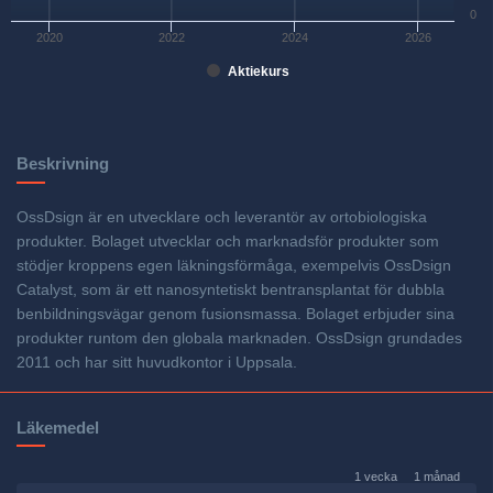
0
2020
2022
2024
2026
Aktiekurs
Beskrivning
OssDsign är en utvecklare och leverantör av ortobiologiska
produkter. Bolaget utvecklar och marknadsför produkter som
stödjer kroppens egen läkningsförmåga, exempelvis OssDsign
Catalyst, som är ett nanosyntetiskt bentransplantat för dubbla
benbildningsvägar genom fusionsmassa. Bolaget erbjuder sina
produkter runtom den globala marknaden. OssDsign grundades
2011 och har sitt huvudkontor i Uppsala.
Läkemedel
1 vecka
1 månad