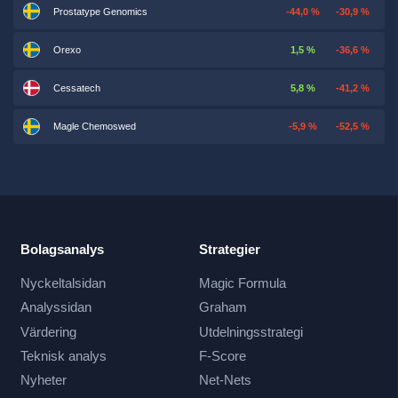
Prostatype Genomics
-44,0 %
-30,9 %
Orexo
1,5 %
-36,6 %
Cessatech
5,8 %
-41,2 %
Magle Chemoswed
-5,9 %
-52,5 %
Bolagsanalys
Strategier
Nyckeltalsidan
Magic Formula
Analyssidan
Graham
Värdering
Utdelningsstrategi
Teknisk analys
F-Score
Nyheter
Net-Nets