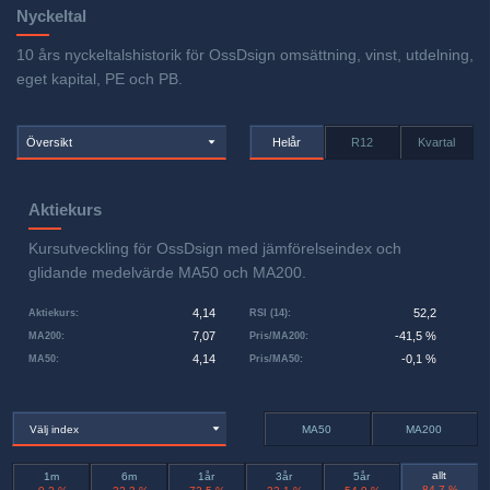
Nyckeltal
10 års nyckeltalshistorik för OssDsign omsättning, vinst, utdelning,
eget kapital, PE och PB.
Översikt
Helår
R12
Kvartal
Aktiekurs
Kursutveckling för OssDsign med jämförelseindex och
glidande medelvärde MA50 och MA200.
4,14
52,2
Aktiekurs
:
RSI (14)
:
7,07
-41,5 %
MA200
:
Pris/MA200
:
4,14
-0,1 %
MA50
:
Pris/MA50
:
Välj index
MA50
MA200
allt
1m
6m
1år
3år
5år
-84,7 %