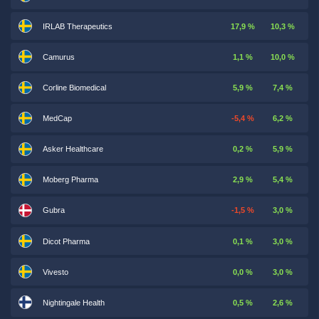
IRLAB Therapeutics
17,9 %
10,3 %
Camurus
1,1 %
10,0 %
Corline Biomedical
5,9 %
7,4 %
MedCap
-5,4 %
6,2 %
Asker Healthcare
0,2 %
5,9 %
Moberg Pharma
2,9 %
5,4 %
Gubra
-1,5 %
3,0 %
Dicot Pharma
0,1 %
3,0 %
Vivesto
0,0 %
3,0 %
Nightingale Health
0,5 %
2,6 %