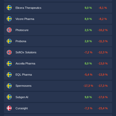
Elicera Therapeutics
9,0 %
-8,1 %
Vicore Pharma
8,9 %
-8,2 %
Photocure
2,5 %
-10,2 %
Prebona
2,8 %
-11,3 %
SoftOx Solutions
-7,2 %
-12,3 %
Ascelia Pharma
8,0 %
-13,0 %
EQL Pharma
-5,4 %
-13,9 %
Spermosens
-17,3 %
-17,3 %
Subgen AI
9,8 %
-17,6 %
Curasight
-7,3 %
-23,4 %