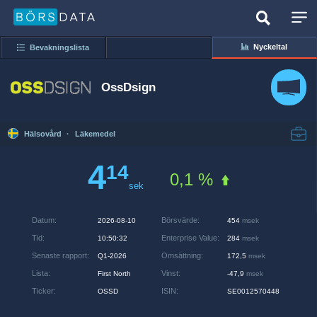
Nyckeltal
Bevakningslista
OssDsign
Hälsovård
·
Läkemedel
4
14
0,1 %
sek
Datum
:
Börsvärde
:
2026-08-10
454
msek
Tid
:
Enterprise Value
:
10:50:32
284
msek
Senaste rapport
:
Omsättning
:
Q1-2026
172,5
msek
Lista
:
Vinst
:
First North
-47,9
msek
Ticker
:
ISIN
:
OSSD
SE0012570448