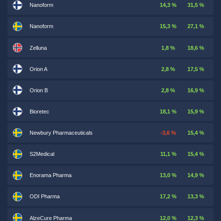
Nanoform
14,3 %
31,5 %
Nanoform
15,3 %
27,1 %
Zelluna
1,8 %
18,6 %
Orion A
2,8 %
17,5 %
Orion B
2,8 %
16,9 %
Bioretec
18,1 %
15,9 %
Newbury Pharmaceuticals
-3,6 %
15,4 %
S2Medical
11,1 %
15,4 %
Enorama Pharma
13,0 %
14,9 %
ODI Pharma
17,2 %
13,3 %
AlzeCure Pharma
12,0 %
12,3 %