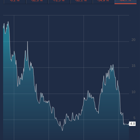
-0,2 %
-32,3 %
-72,5 %
-32,1 %
-54,9 %
20
15
10
5
4.0