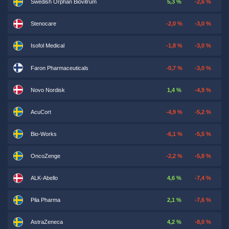
Swedish Orphan Biovitrum
5,3 %
-2,6 %
Stenocare
-2,0 %
-3,0 %
Isofol Medical
-1,8 %
-3,0 %
Faron Pharmaceuticals
-0,7 %
-3,0 %
Novo Nordisk
1,4 %
-4,9 %
AcuCort
-4,9 %
-5,2 %
Bio-Works
-6,1 %
-5,5 %
OncoZenge
-2,2 %
-5,8 %
ALK-Abello
4,6 %
-7,4 %
Pila Pharma
2,1 %
-7,6 %
AstraZeneca
4,2 %
-8,0 %