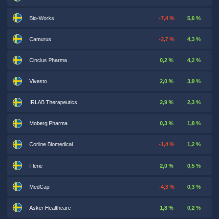
Bio-Works
-7,4 %
5,6 %
Camurus
-2,7 %
4,3 %
Cinclus Pharma
0,2 %
4,2 %
Vivesto
2,0 %
3,9 %
IRLAB Therapeutics
2,9 %
2,3 %
Moberg Pharma
0,3 %
1,8 %
Corline Biomedical
-1,4 %
1,2 %
Flerie
2,0 %
0,5 %
MedCap
-4,3 %
0,3 %
Asker Healthcare
1,8 %
0,2 %