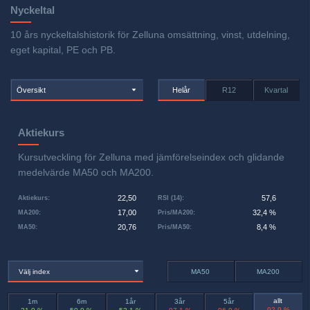
Nyckeltal
10 års nyckeltalshistorik för Zelluna omsättning, vinst, utdelning,
eget kapital, PE och PB.
Översikt
Helår
R12
Kvartal
Aktiekurs
Kursutveckling för Zelluna med jämförelseindex och glidande
medelvärde MA50 och MA200.
22,50
57,6
Aktiekurs
:
RSI (14)
:
17,00
32,4 %
MA200
:
Pris/MA200
:
20,76
8,4 %
MA50
:
Pris/MA50
:
Välj index
MA50
MA200
allt
1m
6m
1år
3år
5år
-92,9 %