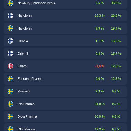
Newbury Pharmaceuticals
2,6 %
35,8 %
Nanoform
13,3 %
28,6 %
Nanoform
9,9 %
19,4 %
Orion A
1,1 %
16,6 %
Orion B
0,8 %
15,7 %
Gubra
-3,4 %
12,9 %
Enorama Pharma
0,0 %
12,5 %
Monivent
2,3 %
9,7 %
Pila Pharma
11,8 %
9,5 %
Dicot Pharma
10,9 %
8,5 %
ODI Pharma
17,2 %
6,3 %