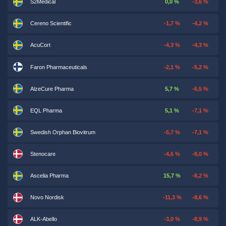
S2Medical
0,0 %
-3,6 %
Cereno Scientific
-1,7 %
-4,2 %
AcuCort
-4,3 %
-4,3 %
Faron Pharmaceuticals
-2,1 %
-5,2 %
AlzeCure Pharma
5,7 %
-6,5 %
EQL Pharma
5,1 %
-7,1 %
Swedish Orphan Biovitrum
-5,7 %
-7,1 %
Stenocare
-4,6 %
-8,0 %
Ascelia Pharma
15,7 %
-8,2 %
Novo Nordisk
-11,3 %
-8,6 %
ALK-Abello
-3,0 %
-8,9 %