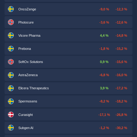
OncoZenge
-9,0 %
-12,3 %
Photocure
-3,6 %
-12,6 %
Vicore Pharma
4,4 %
-14,8 %
Prebona
-1,8 %
-15,2 %
SoftOx Solutions
0,9 %
-15,6 %
AstraZeneca
-6,8 %
-16,0 %
Elicera Therapeutics
3,9 %
-17,2 %
Spermosens
-8,2 %
-18,2 %
Curasight
-17,1 %
-26,8 %
Subgen AI
-1,2 %
-30,2 %