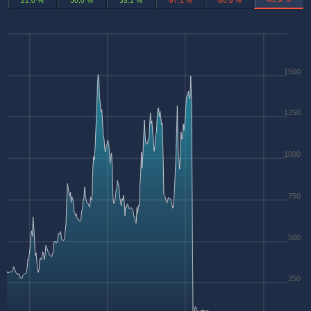
21,0 %
50,0 %
53,1 %
-97,1 %
-96,9 %
1500
1250
1000
750
500
250