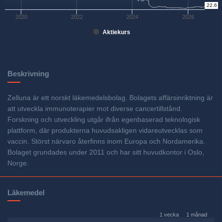
22.6
0
2020
2022
2024
2026
Aktiekurs
Beskrivning
Zelluna är ett norskt läkemedelsbolag. Bolagets affärsinriktning är
att utveckla immunoterapier mot diverse cancertillstånd.
Forskning och utveckling utgår ifrån egenbaserad teknologisk
plattform, där produkterna huvudsakligen vidareutvecklas som
vaccin. Störst närvaro återfinns inom Europa och Nordamerika.
Bolaget grundades under 2011 och har sitt huvudkontor i Oslo,
Norge.
Läkemedel
1 vecka
1 månad