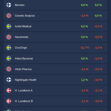
Bioretec
8,9 %
0,0 %
Genetic Analysis
-1,4 %
0,0 %
Isofol Medical
6,2 %
-0,2 %
Navamedic
0,9 %
-0,9 %
OssDsign
-11,7 %
-1,0 %
Infant Bacterial
0,5 %
-1,5 %
Vistin Pharma
-1,0 %
-2,0 %
Nightingale Health
1,2 %
-3,0 %
H. Lundbeck A
-1,4 %
-3,1 %
H. Lundbeck B
-1,1 %
-3,5 %