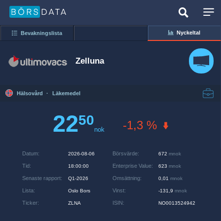
Nyckeltal
Bevakningslista
Zelluna
Hälsovård
·
Läkemedel
22
50
-1,3 %
nok
Datum
:
Börsvärde
:
2026-08-06
672
mnok
Tid
:
Enterprise Value
:
18:00:00
623
mnok
Senaste rapport
:
Omsättning
:
Q1-2026
0,01
mnok
Lista
:
Vinst
:
Oslo Bors
-131,9
mnok
Ticker
:
ISIN
:
ZLNA
NO0013524942