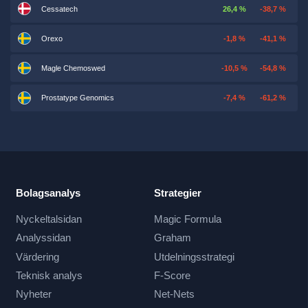
Cessatech
26,4 %
-38,7 %
Orexo
-1,8 %
-41,1 %
Magle Chemoswed
-10,5 %
-54,8 %
Prostatype Genomics
-7,4 %
-61,2 %
Bolagsanalys
Strategier
Nyckeltalsidan
Magic Formula
Analyssidan
Graham
Värdering
Utdelningsstrategi
Teknisk analys
F-Score
Nyheter
Net-Nets