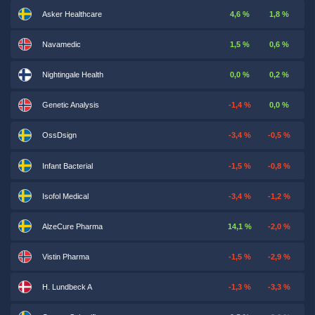
Asker Healthcare
4,6 %
1,8 %
Navamedic
1,5 %
0,6 %
Nightingale Health
0,0 %
0,2 %
Genetic Analysis
-1,4 %
0,0 %
OssDsign
-3,4 %
-0,5 %
Infant Bacterial
-1,5 %
-0,8 %
Isofol Medical
-3,4 %
-1,2 %
AlzeCure Pharma
14,1 %
-2,0 %
Vistin Pharma
-1,5 %
-2,9 %
H. Lundbeck A
-1,3 %
-3,3 %