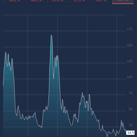
-38,2 %
-48,1 %
-26,6 %
-17,2 %
-59,7 %
175
150
125
100
75
50
25
14.5