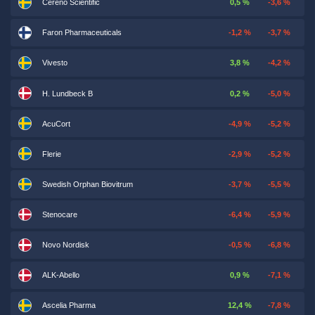
Cereno Scientific
0,5 %
-3,6 %
Faron Pharmaceuticals
-1,2 %
-3,7 %
Vivesto
3,8 %
-4,2 %
H. Lundbeck B
0,2 %
-5,0 %
AcuCort
-4,9 %
-5,2 %
Flerie
-2,9 %
-5,2 %
Swedish Orphan Biovitrum
-3,7 %
-5,5 %
Stenocare
-6,4 %
-5,9 %
Novo Nordisk
-0,5 %
-6,8 %
ALK-Abello
0,9 %
-7,1 %
Ascelia Pharma
12,4 %
-7,8 %