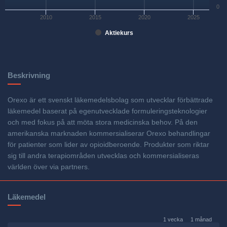
0
2010
2015
2020
2025
Aktiekurs
Beskrivning
Orexo är ett svenskt läkemedelsbolag som utvecklar förbättrade
läkemedel baserat på egenutvecklade formuleringsteknologier
och med fokus på att möta stora medicinska behov. På den
amerikanska marknaden kommersialiserar Orexo behandlingar
för patienter som lider av opioidberoende. Produkter som riktar
sig till andra terapi­områden utvecklas och kommersialiseras
världen över via partners.
Läkemedel
1 vecka
1 månad