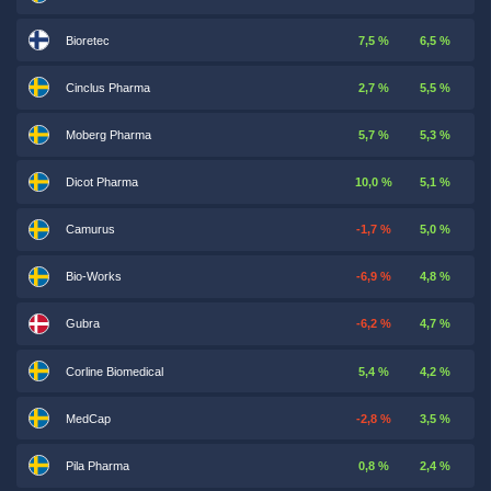
Bioretec
7,5 %
6,5 %
Cinclus Pharma
2,7 %
5,5 %
Moberg Pharma
5,7 %
5,3 %
Dicot Pharma
10,0 %
5,1 %
Camurus
-1,7 %
5,0 %
Bio-Works
-6,9 %
4,8 %
Gubra
-6,2 %
4,7 %
Corline Biomedical
5,4 %
4,2 %
MedCap
-2,8 %
3,5 %
Pila Pharma
0,8 %
2,4 %