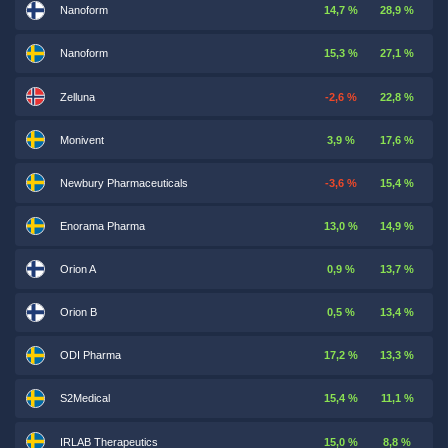
Nanoform
14,7 %
28,9 %
Nanoform
15,3 %
27,1 %
Zelluna
-2,6 %
22,8 %
Monivent
3,9 %
17,6 %
Newbury Pharmaceuticals
-3,6 %
15,4 %
Enorama Pharma
13,0 %
14,9 %
Orion A
0,9 %
13,7 %
Orion B
0,5 %
13,4 %
ODI Pharma
17,2 %
13,3 %
S2Medical
15,4 %
11,1 %
IRLAB Therapeutics
15,0 %
8,8 %