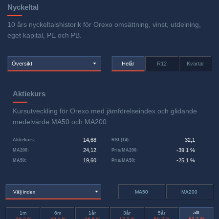
Nyckeltal
10 års nyckeltalshistorik för Orexo omsättning, vinst, utdelning,
eget kapital, PE och PB.
Översikt
Helår
R12
Kvartal
Aktiekurs
Kursutveckling för Orexo med jämförelseindex och glidande
medelvärde MA50 och MA200.
14,68
32,1
Aktiekurs
:
RSI (14)
:
24,12
-39,1 %
MA200
:
Pris/MA200
:
19,60
-25,1 %
MA50
:
Pris/MA50
:
Välj index
MA50
MA200
allt
1m
6m
1år
3år
5år
-83,7 %