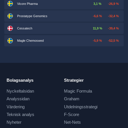
Vicore Pharma
3,1 %
-26,9 %
Prostatype Genomics
-6,6 %
-32,4 %
Cessatech
11,9 %
-39,4 %
Magle Chemoswed
-5,9 %
-52,5 %
Bolagsanalys
Strategier
Nyckeltalsidan
Magic Formula
Analyssidan
Graham
Värdering
Utdelningsstrategi
Teknisk analys
F-Score
Nyheter
Net-Nets