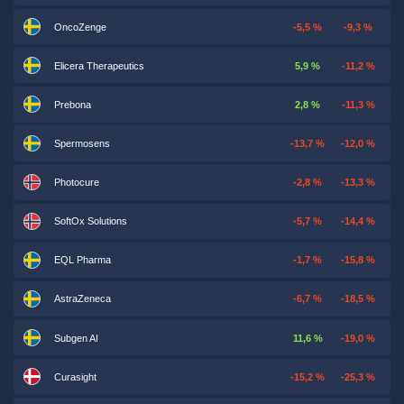
OncoZenge
-5,5 %
-9,3 %
Elicera Therapeutics
5,9 %
-11,2 %
Prebona
2,8 %
-11,3 %
Spermosens
-13,7 %
-12,0 %
Photocure
-2,8 %
-13,3 %
SoftOx Solutions
-5,7 %
-14,4 %
EQL Pharma
-1,7 %
-15,8 %
AstraZeneca
-6,7 %
-18,5 %
Subgen AI
11,6 %
-19,0 %
Curasight
-15,2 %
-25,3 %