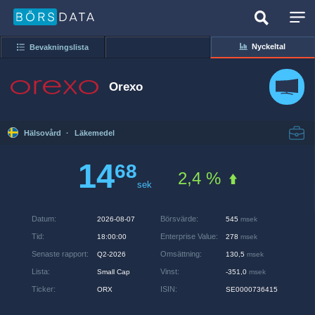
Nyckeltal
Bevakningslista
Orexo
Hälsovård
·
Läkemedel
14
68
2,4 %
sek
Datum
:
Börsvärde
:
2026-08-07
545
msek
Tid
:
Enterprise Value
:
18:00:00
278
msek
Senaste rapport
:
Omsättning
:
Q2-2026
130,5
msek
Lista
:
Vinst
:
Small Cap
-351,0
msek
Ticker
:
ISIN
:
ORX
SE0000736415