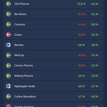
ODI Pharma
17,2 %
6,3 %
Bio-Works
-5,7 %
6,1 %
Camurus
-1,0 %
5,8 %
Gubra
-5,9 %
5,1 %
Bioretec
5,6 %
4,6 %
MedCap
-3,2 %
3,1 %
Cinclus Pharma
-0,5 %
2,2 %
Moberg Pharma
2,2 %
1,8 %
Nightingale Health
0,5 %
0,7 %
Corline Biomedical
1,7 %
0,6 %
Genetic Analysis
-1,4 %
0,0 %