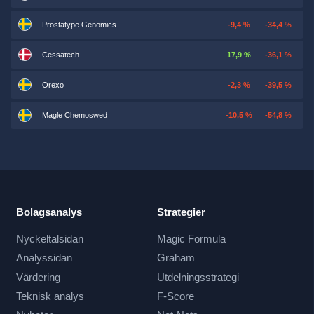
Prostatype Genomics
-9,4 %
-34,4 %
Cessatech
17,9 %
-36,1 %
Orexo
-2,3 %
-39,5 %
Magle Chemoswed
-10,5 %
-54,8 %
Bolagsanalys
Strategier
Nyckeltalsidan
Magic Formula
Analyssidan
Graham
Värdering
Utdelningsstrategi
Teknisk analys
F-Score