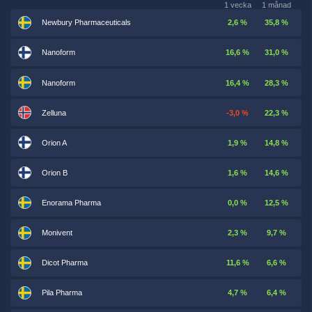
1 vecka
1 månad
Newbury Pharmaceuticals
2,6 %
35,8 %
Nanoform
16,6 %
31,0 %
Nanoform
16,4 %
28,3 %
Zelluna
-3,0 %
22,3 %
Orion A
1,9 %
14,8 %
Orion B
1,6 %
14,6 %
Enorama Pharma
0,0 %
12,5 %
Monivent
2,3 %
9,7 %
Dicot Pharma
11,6 %
6,6 %
Pila Pharma
4,7 %
6,4 %