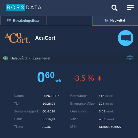
Nyckeltal
Bevakningslista
AcuCort
Hälsovård
·
Läkemedel
0
60
-3,5 %
sek
Datum
:
Börsvärde
:
2026-08-07
145
msek
Tid
:
Enterprise Value
:
10:28:08
124
msek
Senaste rapport
:
Omsättning
:
Q1-2026
0,68
msek
Lista
:
Vinst
:
Spotlight
-26,5
msek
Ticker
:
ISIN
:
ACUC
SE0009695927