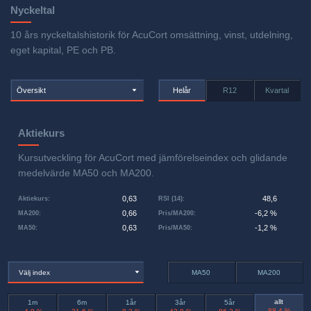
Nyckeltal
10 års nyckeltalshistorik för AcuCort omsättning, vinst, utdelning,
eget kapital, PE och PB.
Översikt
Helår
R12
Kvartal
Aktiekurs
Kursutveckling för AcuCort med jämförelseindex och glidande
medelvärde MA50 och MA200.
0,63
48,6
Aktiekurs
:
RSI (14)
:
0,66
-6,2 %
MA200
:
Pris/MA200
:
0,63
-1,2 %
MA50
:
Pris/MA50
:
Välj index
MA50
MA200
allt
1m
6m
1år
3år
5år
-88,4 %