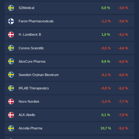
S2Medical
0,0 %
-3,6 %
Faron Pharmaceuticals
-1,1 %
-3,6 %
H. Lundbeck B
1,0 %
-4,2 %
Cereno Scientific
-0,5 %
-4,6 %
AlzeCure Pharma
9,9 %
-5,6 %
Swedish Orphan Biovitrum
-4,1 %
-6,0 %
IRLAB Therapeutics
-0,8 %
-6,2 %
Novo Nordisk
-1,4 %
-7,7 %
ALK-Abello
0,1 %
-7,8 %
Ascelia Pharma
10,7 %
-9,2 %