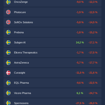
OncoZenge
-9,0 %
-12,3 %
Photocure
-1,9 %
-12,5 %
SoftOx Solutions
-5,8 %
-14,5 %
Prebona
-1,8 %
-15,2 %
Subgen AI
14,2 %
-17,1 %
Elicera Therapeutics
-1,7 %
-17,5 %
AstraZeneca
-5,7 %
-17,7 %
Curasight
-11,0 %
-21,6 %
EQL Pharma
-9,6 %
-22,5 %
Vicore Pharma
6,1 %
-24,7 %
Spermosens
-27,5 %
-26,0 %