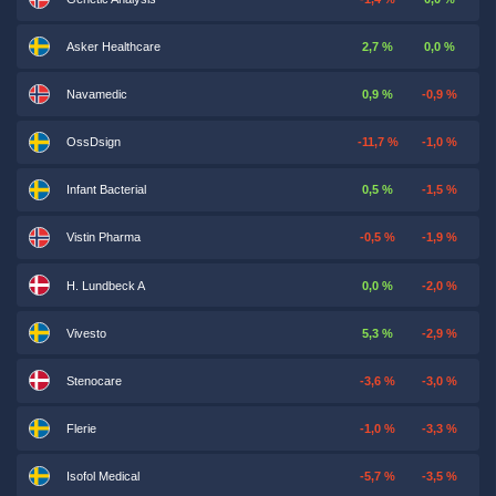
Asker Healthcare
2,7 %
0,0 %
Navamedic
0,9 %
-0,9 %
OssDsign
-11,7 %
-1,0 %
Infant Bacterial
0,5 %
-1,5 %
Vistin Pharma
-0,5 %
-1,9 %
H. Lundbeck A
0,0 %
-2,0 %
Vivesto
5,3 %
-2,9 %
Stenocare
-3,6 %
-3,0 %
Flerie
-1,0 %
-3,3 %
Isofol Medical
-5,7 %
-3,5 %