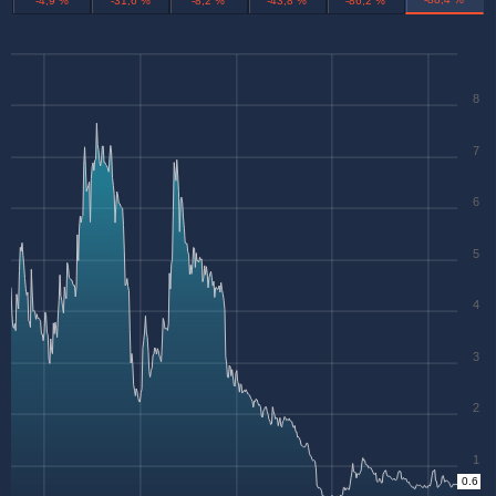
-4,9 %
-31,6 %
-8,2 %
-43,8 %
-86,2 %
8
7
6
5
4
3
2
1
0.6